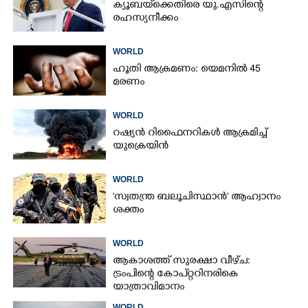
ക്യൂബയ്‌ക്കെതിരെ യു.എസിന്റെ
രഹസ്യനീക്കം
WORLD
ഹൂതി ആക്രമണം: യെമനിൽ 45
മരണം
WORLD
റഷ്യൻ റിഫൈനറികൾ ആക്രമിച്ച്
യുക്രെയിൻ
WORLD
'സ്വതന്ത്ര ബലൂചിസ്ഥാൻ' ആഹ്വാനം
ശക്തം
WORLD
ആകാശത്ത് സുരക്ഷാ വീഴ്‌ച:
ട്രംപിന്റെ കോ‌പ്‌റ്ററിനരികെ
യാത്രാവിമാനം
WORLD