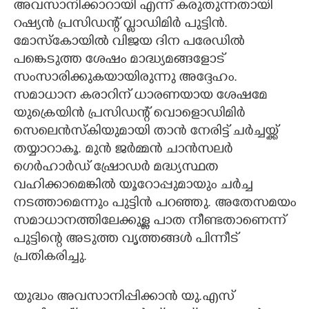
അവസാനിക്കാറായി എന്ന് കരുതുന്നതായി
റഷ്യൻ പ്രസിഡന്റ് വ്ലാഡിമിർ പുട്ടിൻ.
CARTOONS
മോസ്കോയിൽ വിജയ ദിന പരേഡിൽ
പങ്കെടുത്ത ശേഷം മാദ്ധ്യമങ്ങളോട്
LITERATURE
സംസാരിക്കുകയായിരുന്നു അദ്ദേഹം.
സമാധാന കരാറിന് ധാരണയായ ശേഷമേ
ZOOM
യുക്രെയിൻ പ്രസിഡന്റ് വൊളൊഡിമിർ
സെലെൻസ്കിയുമായി താൻ നേരിട്ട് ചർച്ചയ്ക്ക്
CONTACT US
തയ്യാറാകൂ. മുൻ ജർമ്മൻ ചാൻസലർ
ഗെർഹാർഡ് ഷ്രോഡർ മദ്ധ്യസ്ഥത
വഹിക്കാമെങ്കിൽ യൂറോപ്പുമായും ചർച്ച
നടത്താമെന്നും പുട്ടിൻ പറഞ്ഞു. അതേസമയം
സമാധാനത്തിലേക്കുള്ള പാത നീണ്ടതാണെന്ന്
പുട്ടിന്റെ അടുത്ത വൃത്തങ്ങൾ പിന്നീട്
പ്രതികരിച്ചു.
യുദ്ധം അവസാനിപ്പിക്കാൻ യു.എസ്