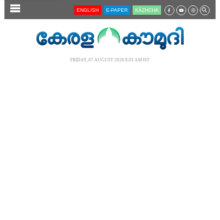
SECTIONS
ENGLISH
E-PAPER
KĀZHCHA
HOME
LATEST
FRIDAY, 07 AUGUST 2026 8.03 AM IST
AUDIO
NOTIFIED NEWS
POLL
KERALA
LOCAL
NEWS 360
CASE DIARY