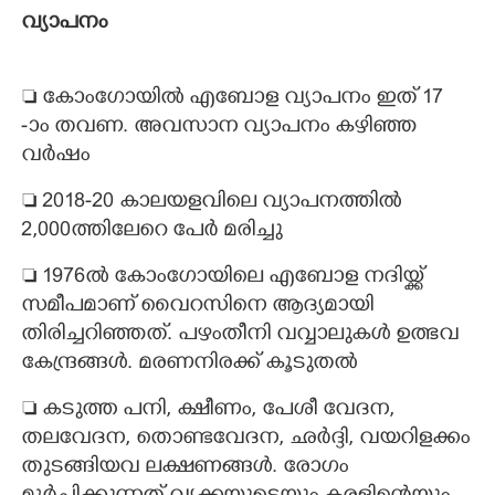
വ്യാപനം
 കോംഗോയിൽ എബോള വ്യാപനം ഇത് 17
-ാം തവണ. അവസാന വ്യാപനം കഴിഞ്ഞ
വർഷം
 2018-20 കാലയളവിലെ വ്യാപനത്തിൽ
2,000ത്തിലേറെ പേർ മരിച്ചു
 1976ൽ കോംഗോയിലെ എബോള നദിയ്ക്ക്
സമീപമാണ് വൈറസിനെ ആദ്യമായി
തിരിച്ചറിഞ്ഞത്. പഴംതീനി വവ്വാലുകൾ ഉത്ഭവ
കേന്ദ്രങ്ങൾ. മരണനിരക്ക് കൂടുതൽ
 കടുത്ത പനി,​ ക്ഷീണം,​ പേശീ വേദന,​
തലവേദന,​ തൊണ്ടവേദന,​ ഛർദ്ദി,​ വയറിളക്കം
തുടങ്ങിയവ ലക്ഷണങ്ങൾ. രോഗം