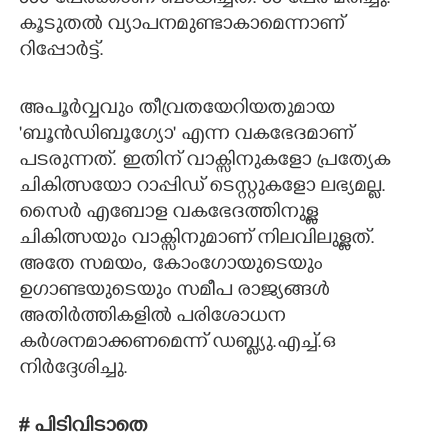
കൂടുതൽ വ്യാപനമുണ്ടാകാമെന്നാണ്
റിപ്പോർട്ട്.
അപൂർവ്വവും തീവ്രതയേറിയതുമായ
'ബൂൻഡിബൂഗ്യോ" എന്ന വകഭേദമാണ്
പടരുന്നത്. ഇതിന് വാക്സിനുകളോ പ്രത്യേക
ചികിത്സയോ റാപ്പിഡ് ടെസ്റ്റുകളോ ലഭ്യമല്ല.
സൈർ എബോള വകഭേദത്തിനുള്ള
ചികിത്സയും വാക്സിനുമാണ് നിലവിലുള്ളത്.
അതേ സമയം, കോംഗോയുടെയും
ഉഗാണ്ടയുടെയും സമീപ രാജ്യങ്ങൾ
അതിർത്തികളിൽ പരിശോധന
കർശനമാക്കണമെന്ന് ഡബ്ല്യു.എച്ച്.ഒ
നിർദ്ദേശിച്ചു.
# പിടിവിടാതെ