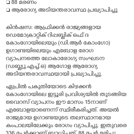
 88 മരണം
 ആരോഗ്യ അടിയന്തരാവസ്ഥ പ്രഖ്യാപിച്ചു
CARTOONS
കിൻഷസ: ആഫ്രിക്കൻ രാജ്യങ്ങളായ
LITERATURE
ഡെമോക്രാറ്റിക് റിപ്പബ്ലിക് ഒഫ് ദ
കോംഗോയിലെയും (ഡി.ആർ കോംഗോ)
ZOOM
ഉഗാണ്ടയിലെയും എബോള രോഗ
വ്യാപനത്തെ ലോകാരോഗ്യ സംഘടന
CONTACT US
(ഡബ്ല്യു.എച്ച്.ഒ) ആഗോള ആരോഗ്യ
അടിയന്തരാവസ്ഥയായി പ്രഖ്യാപിച്ചു.
ഏപ്രിൽ പകുതിയോടെ കിഴക്കൻ
കോംഗോയിലെ ഇട്ടൂരി പ്രവിശ്യയിൽ തുടങ്ങിയ
വൈറസ് വ്യാപനം ഈ മാസം 15നാണ്
എബോളയാണെന്ന് സ്ഥിരീകരിച്ചത്. അയൽ
രാജ്യമായ ഉഗാണ്ടയുടെ തലസ്ഥാനമായ
കംപാലയിലേക്കും രോഗം വ്യാപിച്ചു. ഇതുവരെ
336 പേർക്കാണ് ബാധിച്ചത്. 88 പേർ മരിച്ചു.