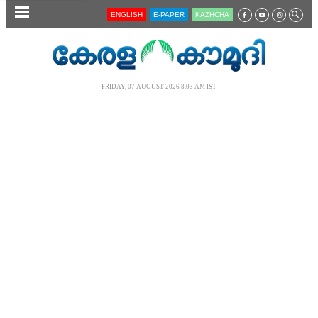
SECTIONS
ENGLISH
E-PAPER
KĀZHCHA
HOME
LATEST
FRIDAY, 07 AUGUST 2026 8.03 AM IST
AUDIO
NOTIFIED NEWS
POLL
KERALA
LOCAL
NEWS 360
CASE DIARY