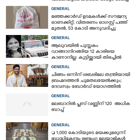
73കാരൻ
GENERAL
മഞ്ഞക്കാർഡ് ഉടമകൾക്ക് സൗജന്യ
ഓണക്കിറ്റ്; വിതരണം ഓഗസ്റ്റ് പത്ത്
മുതൽ, 53 കോടി അനുവദിച്ചു
GENERAL
ആലുവയിൽ പുസ്തകം
വാങ്ങാനിറങ്ങിയ 12 കാരിയെ
കാണാനില്ല: കുട്ടിയ്ക്കായി തിരച്ചിൽ
GENERAL
ചിങ്ങം ഒന്നിന് ശബരിമല തന്ത്രിയായി
ബ്രഹ്മദത്തൻ ചുമതലയേൽക്കും;
ദേവസ്വം ബോർഡ് യോഗത്തിൽ
തീരുമാനം
GENERAL
മലബാറിൽ പ്ലസ് വണ്ണിന് 120 അധിക
ബാച്ച്
GENERAL
 1,000 കോടിയുടെ മയക്കുമരുന്ന്:
ബുദ്ധികേന്ദ്രം രണ്ടംഗ മലയാളികൾ