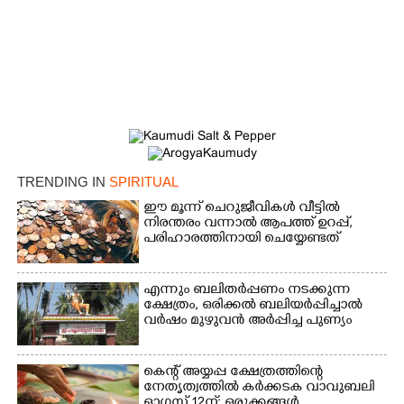
TRENDING IN
SPIRITUAL
ഈ മൂന്ന് ചെറുജീവികൾ വീട്ടിൽ
നിരന്തരം വന്നാൽ ആപത്ത് ഉറപ്പ്,​
പരിഹാരത്തിനായി ചെയ്യേണ്ടത്
എന്നും ബലിതർപ്പണം നടക്കുന്ന
ക്ഷേത്രം,​ ഒരിക്കൽ ബലിയർപ്പിച്ചാൽ
വർഷം മുഴുവൻ അർപ്പിച്ച പുണ്യം
കെന്റ് അയ്യപ്പ ക്ഷേത്രത്തിന്റെ
×
Share this link
നേതൃത്വത്തിൽ കർക്കടക വാവുബലി
ഓഗസ്റ്റ് 12ന്; ഒരുക്കങ്ങൾ