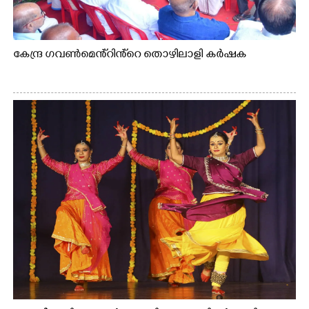
കേന്ദ്ര ഗവൺമെൻ്റിൻ്റെ തൊഴിലാളി കർഷക