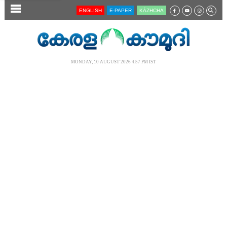
SECTIONS
ENGLISH
E-PAPER
KĀZHCHA
HOME
LATEST
MONDAY, 10 AUGUST 2026 4.57 PM IST
AUDIO
NOTIFIED NEWS
POLL
KERALA
LOCAL
NEWS 360
CASE DIARY