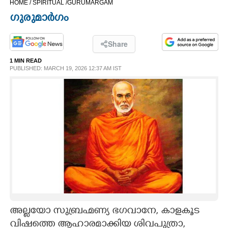
HOME /
SPIRITUAL /
GURUMARGAM
CINEMA
ഗുരുമാർഗം
OPINION
Share
1 MIN READ
PHOTOS
PUBLISHED: MARCH 19, 2026 12:37 AM IST
LIFESTYLE
SPIRITUAL
INFO+
ART
അല്ലയോ സുബ്രഹ്മണ്യ ഭഗവാനേ, കാളകൂട
ASTRO
വിഷത്തെ ആഹാരമാക്കിയ ശിവപുത്രാ,