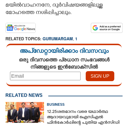
മയിൽവാഹനനേ, ദുർവിഷയങ്ങളിലുള്ള
CARTOONS
മോഹത്തെ നശിപ്പിച്ചാലും.
LITERATURE
RELATED TOPICS:
GURUMARGAM
,
1
ZOOM
അപ്ഡേറ്റായിരിക്കാം ദിവസവും
ഒരു ദിവസത്തെ പ്രധാന സംഭവങ്ങൾ
CONTACT US
നിങ്ങളുടെ ഇൻബോക്സിൽ
RELATED NEWS
BUSINESS
12.25ശതമാനം വരെ യഥാർത്ഥ
ആദായവുമായി ഐസിഎൽ
ഫിൻകോർപ്പിന്റെ പുതിയ എൻസിഡി