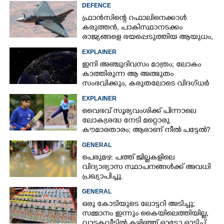
ഇഷ്യു ആരംഭിക്കുന്നു
DEFENCE
ഫ്രാൻസിന്റെ റഫാലിനെക്കാൾ
കരുത്തൻ,​ പാകിസ്ഥാനടക്കം
രാജ്യങ്ങളെ ഭയപ്പെടുത്തിയ ആയുധം,​
ഇന്ത്യ നിർമ്മിച്ച എണ്ണം 100ലേക്ക്
EXPLAINER
ഇനി അഞ്ചുദിവസം മാത്രം; ലോകം
കാത്തിരുന്ന ആ അത്ഭുതം
സംഭവിക്കും, കരുതലോടെ വിദഗ്ധർ
EXPLAINER
വൈഭവ് സൂര്യവംശിക്ക് പിന്നാലെ
ലോകശ്രദ്ധ നേടി മറ്റൊരു
കൗമാരതാരം; ആരാണ് നീൽ പട്ടേൽ?
GENERAL
പെരുമഴ: പത്ത് ജില്ലകളിലെ
വിദ്യാഭ്യാസ സ്ഥാപനങ്ങൾക്ക് അവധി
പ്രഖ്യാപിച്ചു.
GENERAL
ഒരു കോടിയുടെ ലോട്ടറി അടിച്ചു;
സമ്മാനം ഇന്നും കൈയിലെത്തിയില്ല,
വാടകവീട്ടിൽ കഴിഞ്ഞ് ഓട്ടോ ഓടിച്ച്