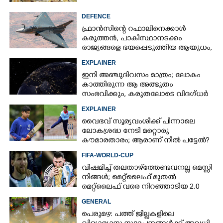
DEFENCE
ഫ്രാൻസിന്റെ റഫാലിനെക്കാൾ
കരുത്തൻ,​ പാകിസ്ഥാനടക്കം
രാജ്യങ്ങളെ ഭയപ്പെടുത്തിയ ആയുധം,​
ഇന്ത്യ നിർമ്മിച്ച എണ്ണം 100ലേക്ക്
EXPLAINER
ഇനി അഞ്ചുദിവസം മാത്രം; ലോകം
കാത്തിരുന്ന ആ അത്ഭുതം
സംഭവിക്കും, കരുതലോടെ വിദഗ്ധർ
EXPLAINER
വൈഭവ് സൂര്യവംശിക്ക് പിന്നാലെ
ലോകശ്രദ്ധ നേടി മറ്റൊരു
കൗമാരതാരം; ആരാണ് നീൽ പട്ടേൽ?
FIFA-WORLD-CUP
വിഷമിച്ച് തലതാഴ്‌ത്തേണ്ടവനല്ല മെസ്സി
നിങ്ങള്‍; മെറ്റ്‌ലൈഫ് മുതല്‍
മെറ്റ്‌ലൈഫ് വരെ നിറഞ്ഞാടിയ 2.0
GENERAL
പെരുമഴ: പത്ത് ജില്ലകളിലെ