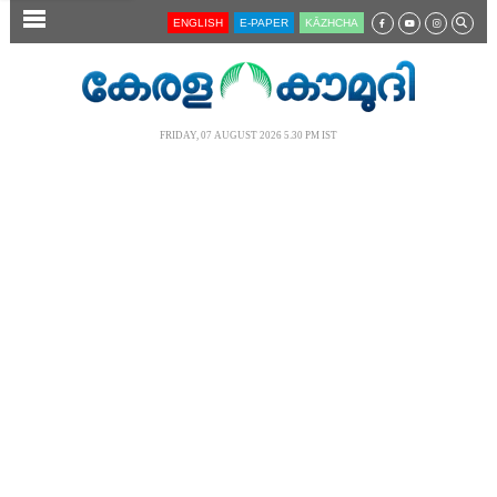
SECTIONS
ENGLISH
E-PAPER
KĀZHCHA
HOME
LATEST
FRIDAY, 07 AUGUST 2026 5.30 PM IST
AUDIO
NOTIFIED NEWS
POLL
KERALA
LOCAL
NEWS 360
CASE DIARY