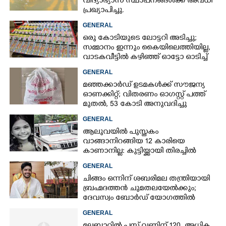
വിദ്യാഭ്യാസ സ്ഥാപനങ്ങൾക്ക് അവധി
പ്രഖ്യാപിച്ചു.
GENERAL
ഒരു കോടിയുടെ ലോട്ടറി അടിച്ചു;
സമ്മാനം ഇന്നും കൈയിലെത്തിയില്ല,
വാടകവീട്ടിൽ കഴിഞ്ഞ് ഓട്ടോ ഓടിച്ച്
73കാരൻ
GENERAL
മഞ്ഞക്കാർഡ് ഉടമകൾക്ക് സൗജന്യ
ഓണക്കിറ്റ്; വിതരണം ഓഗസ്റ്റ് പത്ത്
മുതൽ, 53 കോടി അനുവദിച്ചു
GENERAL
ആലുവയിൽ പുസ്തകം
വാങ്ങാനിറങ്ങിയ 12 കാരിയെ
കാണാനില്ല: കുട്ടിയ്ക്കായി തിരച്ചിൽ
GENERAL
ചിങ്ങം ഒന്നിന് ശബരിമല തന്ത്രിയായി
ബ്രഹ്മദത്തൻ ചുമതലയേൽക്കും;
ദേവസ്വം ബോർഡ് യോഗത്തിൽ
തീരുമാനം
GENERAL