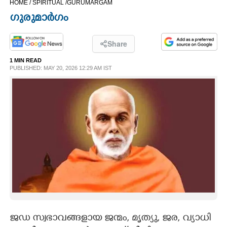
HOME /
SPIRITUAL /
GURUMARGAM
CINEMA
ഗുരുമാർഗം
OPINION
Share
1 MIN READ
PHOTOS
PUBLISHED: MAY 20, 2026 12:29 AM IST
LIFESTYLE
SPIRITUAL
INFO+
ART
ASTRO
ജഡ സ്വഭാവങ്ങളായ ജന്മം, മൃത്യു, ജര, വ്യാധി