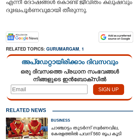
എന്നീ ദോഷങ്ങൾ കൊണ്ട് ജീവിതം കലുഷവും
ദുഃഖപൂർണവുമായി തീരുന്നു.
CARTOONS
LITERATURE
ZOOM
RELATED TOPICS:
GURUMARGAM
,
1
അപ്ഡേറ്റായിരിക്കാം ദിവസവും
CONTACT US
ഒരു ദിവസത്തെ പ്രധാന സംഭവങ്ങൾ
നിങ്ങളുടെ ഇൻബോക്സിൽ
RELATED NEWS
BUSINESS
ചാഞ്ചാട്ടം തുടർന്ന് സ്വർണവില,
കേരളത്തിൽ പവന് 560 രൂപ കൂടി