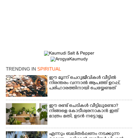
TRENDING IN
SPIRITUAL
ഈ മൂന്ന് ചെറുജീവികൾ വീട്ടിൽ
നിരന്തരം വന്നാൽ ആപത്ത് ഉറപ്പ്,​
പരിഹാരത്തിനായി ചെയ്യേണ്ടത്
ഈ രണ്ട് ചെടികൾ വീട്ടിലുണ്ടോ?​
നിങ്ങളെ കോടീശ്വരനാകാൻ ഇത്
മാത്രം മതി,​ ഉടൻ നട്ടോളൂ
എന്നും ബലിതർപ്പണം നടക്കുന്ന