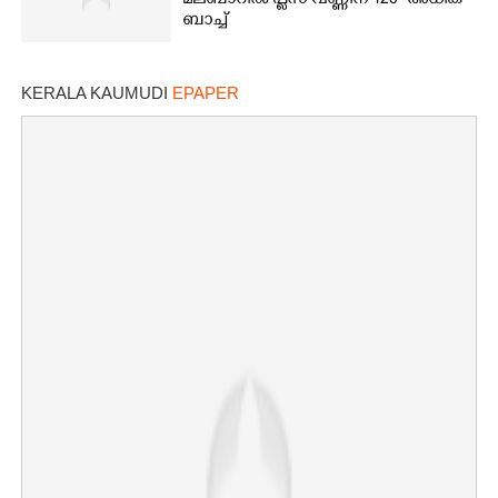
മലബാറിൽ പ്ലസ് വണ്ണിന് 120 അധിക
ബാച്ച്
KERALA KAUMUDI
EPAPER