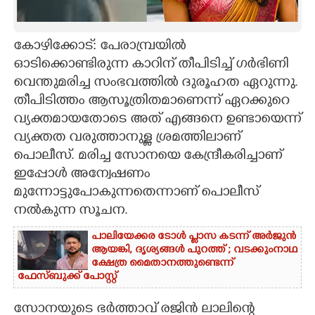
CARTOONS
കോഴിക്കോട്: പേരാമ്പ്രയിൽ
ഓടിക്കൊണ്ടിരുന്ന കാറിന് തീപിടിച്ച് ഗർഭിണി
LITERATURE
വെന്തുമരിച്ച സംഭവത്തിൽ ദുരൂഹത ഏറുന്നു.
തീപിടിത്തം ആസൂത്രിതമാണെന്ന് ഏറക്കുറെ
ZOOM
വ്യക്തമായതോടെ അത് എങ്ങനെ ഉണ്ടായെന്ന്
വ്യക്തത വരുത്താനുള്ള ശ്രമത്തിലാണ്
CONTACT US
പൊലീസ്. മരിച്ച സോനയെ കേന്ദ്രീകരിച്ചാണ്
ഇപ്പോൾ അന്വേഷണം
മുന്നോട്ടുപോകുന്നതെന്നാണ് പൊലീസ്
നൽകുന്ന സൂചന.
പാലിയേക്കര ടോൾ പ്ലാസ കടന്ന് അർജുൻ
ആയങ്കി,​ ദൃശ്യങ്ങൾ പുറത്ത് ; വടക്കുംനാഥ
ക്ഷേത്ര മൈതാനത്തുണ്ടെന്ന്
ഫേസ്ബുക്ക് പോസ്റ്റ്
സോനയുടെ ഭർത്താവ് രജിൻ ലാലി
ന്റെ