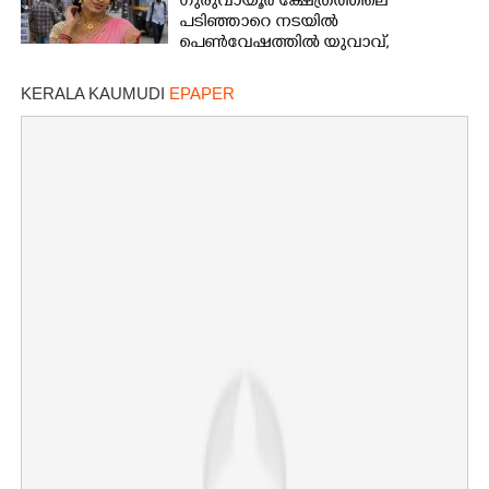
ഗുരുവായൂർ ക്ഷേത്രത്തിലെ
പടിഞ്ഞാറെ നടയിൽ
പെൺവേഷത്തിൽ യുവാവ്,​
കസ്റ്റഡിയിലെടുത്തപ്പോൾ
തെളിഞ്ഞത് വൻഗൂഢാലോചന
KERALA KAUMUDI
EPAPER
×
Share this link