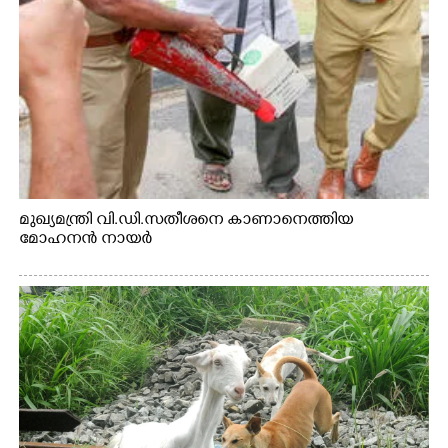
മുഖ്യമന്ത്രി വി.ഡി.സതീശനെ കാണാനെത്തിയ
മോഹനൻ നായർ