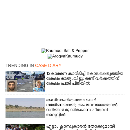
TRENDING IN
CASE DIARY
12കാരനെ കാറിടിച്ച് കൊലപ്പെടുത്തിയ
ശേഷം രാജ്യംവിട്ടു; രണ്ട് വർഷത്തിന്
ശേഷം പ്രതി പിടിയിൽ
അവിവാഹിതയായ മകൾ
ഗർഭിണിയായി; അപമാനഭയത്താൽ
നദിയിൽ മുക്കികൊന്ന പിതാവ്
അറസ്റ്റിൽ
എട്ടാം ക്ളാസുകാരൻ തോക്കുമായി