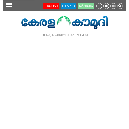
SECTIONS
ENGLISH
E-PAPER
KĀZHCHA
HOME
LATEST
FRIDAY, 07 AUGUST 2026 11.26 PM IST
AUDIO
NOTIFIED NEWS
POLL
KERALA
LOCAL
NEWS 360
CASE DIARY