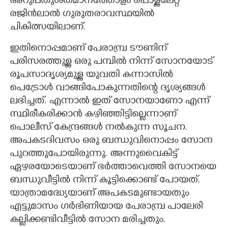
അറുപതുശതമാനത്തോളം പൊള്ളലേറ്റ്
രജിൻലാൽ ഗുരുതരാവസ്ഥയിൽ
ചികിത്സയിലാണ്.
ഇതിനൊപ്പമാണ് പേരാമ്പ്ര ടൗണിന്
പരിസരത്തുള്ള ഒരു പമ്പിൽ നിന്ന് സോനയോട്
രൂപസാദൃശ്യമുള്ള യുവതി കന്നാസിൽ
പെട്രോൾ വാങ്ങിപോകുന്നതി
ന്റെ ദൃശ്യങ്ങൾ
ലഭിച്ചത്. എന്നാൽ ഇത് സോനയാണോ എന്ന്
സ്ഥിരീകരിക്കാൻ കഴിഞ്ഞിട്ടില്ലെന്നാണ്
പൊലീസ് കേന്ദ്രങ്ങൾ നൽകുന്ന സൂചന.
അപകടദിവസം ഒരു ബന്ധുവിനൊപ്പം സോന
പുറത്തുപോയിരുന്നു. അന്നുവൈകിട്ട്
ഏഴരയോടെയാണ് ഭർത്താവെത്തി സോനയെ
ബന്ധുവീട്ടിൽ നിന്ന് കൂട്ടിക്കൊണ്ട് പോയത്.
യാത്രാമദ്ധ്യേയാണ് അപകടമുണ്ടായതും
എട്ടുമാസം ഗർഭിണിയായ പേരാമ്പ്ര പാലേരി
കല്ലിക്കണ്ടിവീട്ടിൽ സോന മരിച്ചതും.