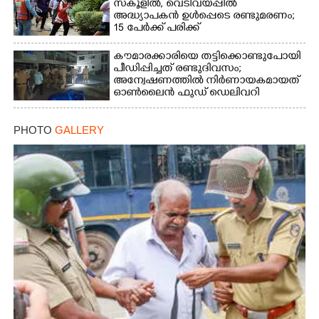
സ്കൂളിൽ, വെടിവയ്പ്പിൽ
അദ്ധ്യാപകൻ ഉൾപ്പെടെ രണ്ടുമരണം;
15 പേർക്ക് പരിക്ക്
കൗമാരക്കാരിയെ തട്ടിക്കൊണ്ടുപോയി
പീഡിപ്പിച്ചത് രണ്ടുദിവസം;
അന്വേഷണത്തിൽ നിർണായകമായത്
ഓൺലൈൻ ഫുഡ് ഡെലിവറി
PHOTO
GALLERY