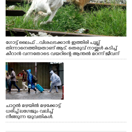
ഗോട്ട് ലൈഫ് ...വിശപ്പടക്കാൻ ഇത്തിരി പുല്ല്
തിന്നാനെത്തിയതാണ് ആട്. തെരുവ് നായ്ക്കൾ കടിച്ച്
കീറാൻ വന്നതോടെ വയറിന്റെ ആന്തൽ മറന്ന് ജീവന്
വേണ്ടിയായി ഓട്ടം. എറണാകുളം വാത്തുരുത്തിയിൽ
നിന്നുള്ള കാഴ്ച
ചാറ്റൽ മഴയിൽ മഴക്കോട്ട്
ധരിച്ച് ലഗേജും വലിച്ച്
നീങ്ങുന്ന യുവതികൾ.
എറണാകുളം മേനകയിൽ
നിന്നുള്ള കാഴ്ച