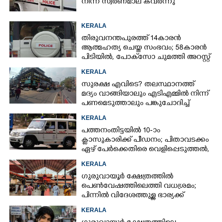
നിന്ന് സ്വർണമാല കവർന്നു
KERALA
തിരുവനന്തപുരത്ത് 14കാരൻ
ആത്മഹത്യ ചെയ്ത സംഭവം; 58കാരൻ
പിടിയിൽ, പോക്‌സോ ചുമത്തി അറസ്റ്റ്
KERALA
സുരക്ഷ എവിടെ?​ തലസ്ഥാനത്ത്
മദ്യം വാങ്ങിയാലും എടിഎമ്മിൽ നിന്ന്
പണമെടുത്താലും പങ്കുചോദിച്ച്
സാമൂഹ്യവിരുദ്ധർ
KERALA
പത്തനംതിട്ടയിൽ 10-ാം
ക്ലാസുകാരിക്ക് പീഡനം; പിതാവടക്കം
ഏഴ് പേർക്കെതിരെ വെളിപ്പെടുത്തൽ,
മൂന്നുപേർ അറസ്റ്റിൽ
KERALA
ഗുരുവായൂർ ക്ഷേത്രത്തിൽ
പെൺവേഷത്തിലെത്തി വധശ്രമം;
പിന്നിൽ വിദേശത്തുള്ള ഭാര്യക്ക്
ചിത്രങ്ങൾ അയച്ചതിലെ പക
KERALA