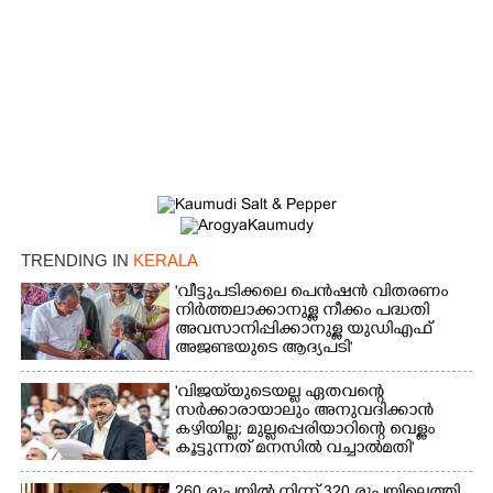
TRENDING IN
KERALA
'വീട്ടുപടിക്കലെ പെൻഷൻ വിതരണം
നിർത്തലാക്കാനുള്ള നീക്കം പദ്ധതി
അവസാനിപ്പിക്കാനുള്ള യുഡിഎഫ്
അജണ്ടയുടെ ആദ്യപടി'
'വിജയ്‌യുടെയല്ല ഏതവന്റെ
സർക്കാരായാലും അനുവദിക്കാൻ
കഴിയില്ല; മുല്ലപ്പെരിയാറിന്റെ വെള്ളം
കൂട്ടുന്നത് മനസിൽ വച്ചാൽമതി'