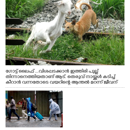
ഗോട്ട് ലൈഫ് ...വിശപ്പടക്കാൻ ഇത്തിരി പുല്ല്
തിന്നാനെത്തിയതാണ് ആട്. തെരുവ് നായ്ക്കൾ കടിച്ച്
കീറാൻ വന്നതോടെ വയറിന്റെ ആന്തൽ മറന്ന് ജീവന്
വേണ്ടിയായി ഓട്ടം. എറണാകുളം വാത്തുരുത്തിയിൽ
നിന്നുള്ള കാഴ്ച