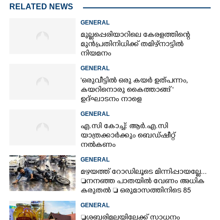
RELATED NEWS
GENERAL
മുല്ലപ്പെരിയാറിലെ കേരളത്തിന്റെ
മുൻപ്രതിനിധിക്ക് തമിഴ്നാട്ടിൽ
നിയമനം
GENERAL
'ഒരുവീട്ടിൽ ഒരു കയർ ഉത്പന്നം,
കയറിനൊരു കൈത്താങ്ങ് '
ഉദ്ഘാടനം നാളെ
GENERAL
എ.സി കോച്ച്: ആർ.എ.സി
യാത്രക്കാർക്കും ബെഡ്ഷീറ്റ്
നൽകണം
GENERAL
മഴയത്ത് റോഡിലൂടെ മിന്നിപ്പായല്ലേ...
നനഞ്ഞ പാതയിൽ വേണം അധിക
കരുതൽ  ഒരുമാസത്തിനിടെ 85
അപകടം
GENERAL
ശബരിമലയിലേക്ക് സാധനം