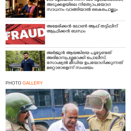
260 രൂപയിൽ നിന്ന് 320 രൂപയിലെത്തി,
അടുക്കളയിലെ നിത്യോപയോഗ
സാധനം വാങ്ങിയാൽ കൈപൊള്ളും
അമേരിക്കൻ ലോൺ ആപ്പ് തട്ടിപ്പിന്
ആഫ്രിക്കൻ ബന്ധം
അർജുൻ ആയങ്കിയെ പൂട്ടേണ്ടത്
അഭിമാനപ്രശ്നമാക്കി പൊലീസ്,
സാേഷ്യൽ മീഡിയ ഉപയോഗിക്കുന്നത്
മറ്റൊരാളെന്ന് സംശയം
PHOTO
GALLERY