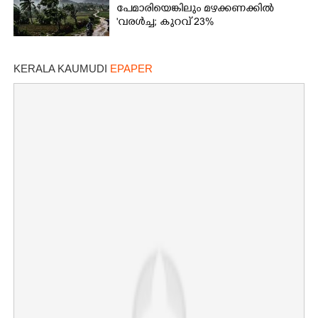
പേമാരിയെങ്കിലും മഴക്കണക്കിൽ
'വരൾച്ച; കുറവ് 23%
KERALA KAUMUDI
EPAPER
×
Share this link