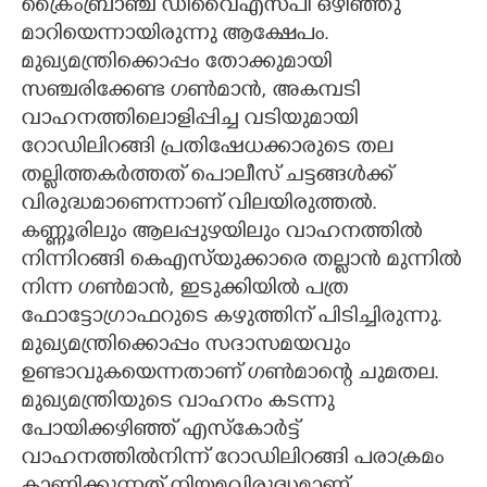
ക്രൈംബ്രാഞ്ച് ഡിവൈഎസ്‌പി ഒഴിഞ്ഞു
മാറിയെന്നായിരുന്നു ആക്ഷേപം.
മുഖ്യമന്ത്രിക്കൊപ്പം തോക്കുമായി
സഞ്ചരിക്കേണ്ട ഗൺമാൻ, അകമ്പടി
വാഹനത്തിലൊളിപ്പിച്ച വടിയുമായി
റോഡിലിറങ്ങി പ്രതിഷേധക്കാരുടെ തല
തല്ലിത്തകർത്തത് പൊലീസ് ചട്ടങ്ങൾക്ക്
വിരുദ്ധമാണെന്നാണ് വിലയിരുത്തൽ.
കണ്ണൂരിലും ആലപ്പുഴയിലും വാഹനത്തിൽ
നിന്നിറങ്ങി കെഎസ്‍യുക്കാരെ തല്ലാൻ മുന്നിൽ
നിന്ന ഗൺമാൻ, ഇടുക്കിയിൽ പത്ര
ഫോട്ടോഗ്രാഫറുടെ കഴുത്തിന് പിടിച്ചിരുന്നു.
മുഖ്യമന്ത്രിക്കൊപ്പം സദാസമയവും
ഉണ്ടാവുകയെന്നതാണ് ഗൺമാന്റെ ചുമതല.
മുഖ്യമന്ത്രിയുടെ വാഹനം കടന്നു
പോയിക്കഴിഞ്ഞ് എസ്കോർട്ട്
വാഹനത്തിൽനിന്ന് റോഡിലിറങ്ങി പരാക്രമം