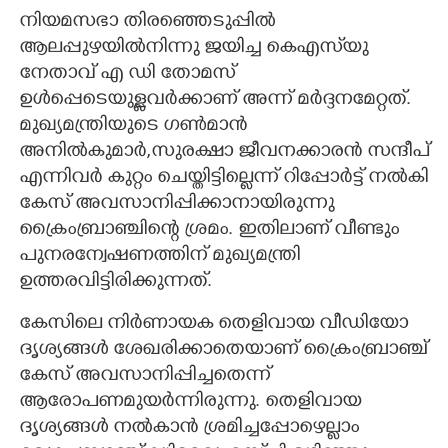
നിയമസഭാ തിരഞ്ഞെടുപ്പിൽ
ആലപ്പുഴയിൽനിന്നു ജയിച്ച കെഎസ്‌യു
നേതാവ് എ ഡി തോമസ്
ഉൾപ്പെടെയുള്ളവർക്കാണ് അന്ന് മർദ്ദനമേറ്റത്.
മുഖ്യമന്ത്രിയുടെ ഗൺമാൻ
അനിൽകുമാർ,സുരക്ഷാ ജീവനക്കാരൻ സന്ദീപ്
എന്നിവർ കുറ്റം ചെയ്തിട്ടില്ലെന്ന് റിപ്പോർട്ട് നൽകി
കേസ് അവസാനിപ്പിക്കാനായിരുന്നു
ക്രൈംബ്രാഞ്ചിന്റെ ശ്രമം. ഇതിലാണ് വീണ്ടും
പുനരന്വേഷണത്തിന് മുഖ്യമന്ത്രി
ഉത്തരവിട്ടിരിക്കുന്നത്.
കേസിലെ നിർണായക തെളിവായ വീഡിയോ
ദൃശ്യങ്ങൾ ശേഖരിക്കാതെയാണ് ക്രൈംബ്രാഞ്ച്
കേസ് അവസാനിപ്പിച്ചതെന്ന്
ആരോപണമുയർന്നിരുന്നു. തെളിവായ
ദൃശ്യങ്ങൾ നൽകാൻ ശ്രമിച്ചപ്പോഴെല്ലാം