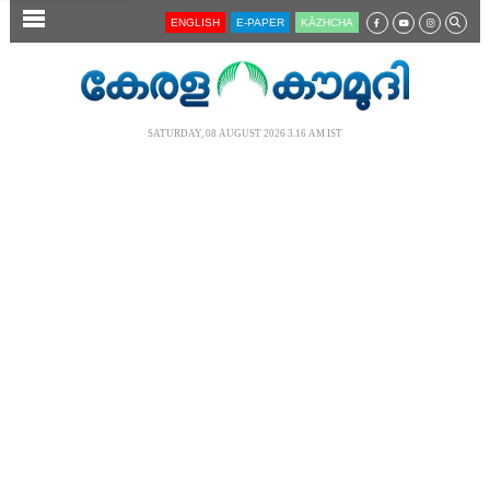
SECTIONS
ENGLISH
E-PAPER
KĀZHCHA
HOME
LATEST
SATURDAY, 08 AUGUST 2026 3.16 AM IST
AUDIO
NOTIFIED NEWS
POLL
KERALA
LOCAL
NEWS 360
CASE DIARY