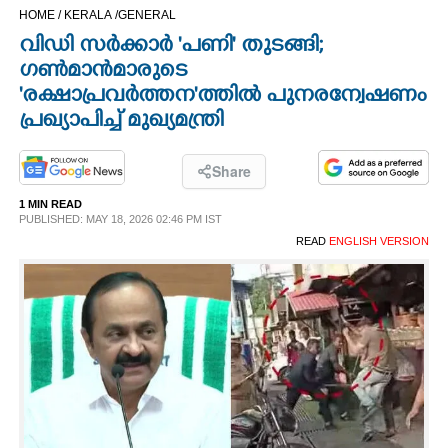
HOME /
KERALA /
GENERAL
CINEMA
വിഡി സർക്കാർ 'പണി' തുടങ്ങി;
ഗൺമാൻമാരുടെ
OPINION
'രക്ഷാപ്രവർത്തന'ത്തിൽ പുനരന്വേഷണം
പ്രഖ്യാപിച്ച് മുഖ്യമന്ത്രി
PHOTOS
Share
LIFESTYLE
1 MIN READ
PUBLISHED: MAY 18, 2026 02:46 PM IST
READ
ENGLISH VERSION
SPIRITUAL
INFO+
ART
ASTRO