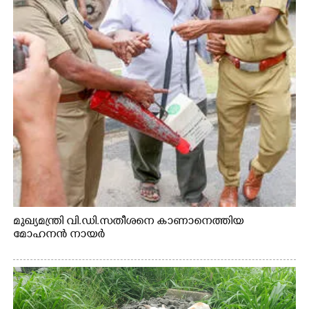
മുഖ്യമന്ത്രി വി.ഡി.സതീശനെ കാണാനെത്തിയ
മോഹനൻ നായർ