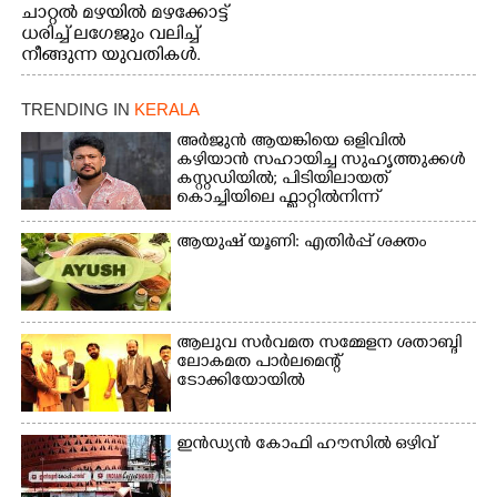
ചാറ്റൽ മഴയിൽ മഴക്കോട്ട്
ധരിച്ച് ലഗേജും വലിച്ച്
നീങ്ങുന്ന യുവതികൾ.
എറണാകുളം മേനകയിൽ
നിന്നുള്ള കാഴ്ച
TRENDING IN
KERALA
അർജുൻ ആയങ്കിയെ ഒളിവിൽ
കഴിയാൻ സഹായിച്ച സുഹൃത്തുക്കൾ
കസ്റ്റഡിയിൽ; പിടിയിലായത്
കൊച്ചിയിലെ ഫ്ലാറ്റിൽനിന്ന്
ആയുഷ് യൂണി: എതിർപ്പ് ശക്തം
ആലുവ സർവമത സമ്മേളന ശതാബ്ദി
ലോകമത പാർലമെന്റ്
ടോക്കിയോയിൽ
ഇൻഡ്യൻ കോഫി ഹൗസിൽ ഒഴിവ്