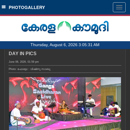
SECTIONS
PHOTOGALLERY
Togg
navig
HOME
LATEST
AUDIO
Thursday, August 6, 2026 3:05:31 AM
NOTIFIED NEWS
DAY IN PICS
POLL
June 06, 2026, 01:59 pm
KERALA
Photo: ഫോട്ടോ : വിഷ്‌ണു സാബു
LOCAL
OBITUARY
NEWS 360