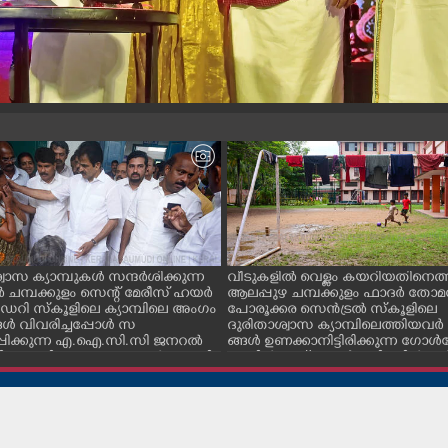
വാസ ക്യാമ്പുകൾ സന്ദർശിക്കുന്ന
വീടുകളിൽ വെള്ളം കയറിയതിനെത്ത
ചമ്പക്കുളം സെന്റ് മേരീസ് ഹയർ
ആലപ്പുഴ ചമ്പക്കുളം ഫാദർ തോമ
റി സ്കൂളിലെ ക്യാമ്പിലെ അംഗം
പോരൂക്കര സെൻട്രൽ സ്കൂളിലെ
ൾ വിവരിച്ചപ്പോൾ സ
ദുരിതാശ്വാസ ക്യാമ്പിലെത്തിയവർ 
്പിക്കുന്ന എ.ഐ.സി.സി ജനറൽ
ങ്ങൾ ഉണക്കാനിട്ടിരിക്കുന്ന ഗോൾപോ
്ടറി കെ.സി വേണുഗോപാൽ എം.പി.
മുന്നിൽ ഫുട്ബോൾ കളികളിൽ ഏ
എക്സൈസ് വകുപ്പ് മന്ത്രി എം.
പ്പെട്ടിരിക്കുന്ന കുട്ടികൾ
ിവകുപ്പ് മന്ത്രി ടി. സിദ്ദിഖ്, റെജി
ൻ എം. എൽ. എ എന്നിവർ സമീപം