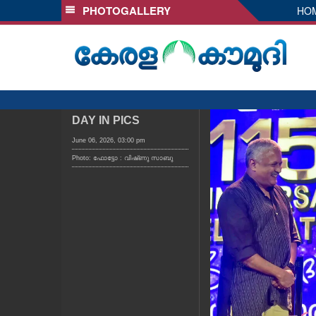
PHOTOGALLERY
HO
SECTIONS
HOME
LATEST
AUDIO
NOTIFIED NEWS
DAY IN PICS
POLL
June 06, 2026, 03:00 pm
Photo: ഫോട്ടോ : വിഷ്‌ണു സാബു
KERALA
LOCAL
OBITUARY
NEWS 360