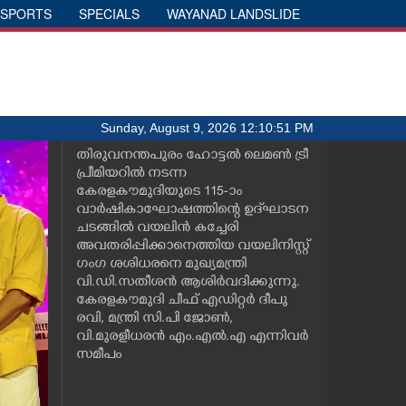
SPORTS
SPECIALS
WAYANAD LANDSLIDE
Sunday, August 9, 2026 12:10:51 PM
തിരുവനന്തപുരം ഹോട്ടൽ ലെമൺ ട്രീ
പ്രീമിയറിൽ നടന്ന
കേരളകൗമുദിയുടെ 115-ാം
വാർഷികാഘോഷത്തിന്റെ ഉദ്‌ഘാടന
ചടങ്ങിൽ വയലിൻ കച്ചേരി
അവതരിപ്പിക്കാനെത്തിയ വയലിനിസ്റ്റ്
ഗംഗ ശശിധരനെ മുഖ്യമന്ത്രി
വി.ഡി.സതീശൻ ആശിർവദിക്കുന്നു.
കേരളകൗമുദി ചീഫ് എഡിറ്റർ ദീപു
രവി, മന്ത്രി സി.പി ജോൺ,
വി.മുരളീധരൻ എം.എൽ.എ എന്നിവർ
സമീപം