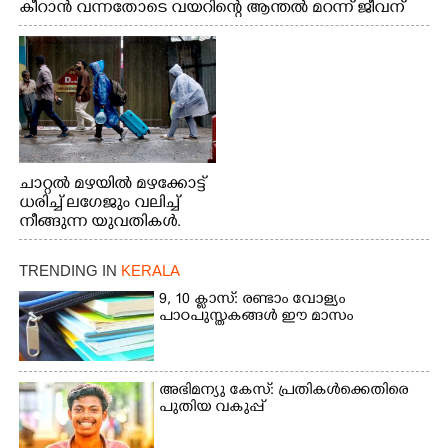
കീറാൻ വന്നതോടെ വയറിന്റെ ആന്തൽ മറന്ന് ജീവന്
വേണ്ടിയായി ഓട്ടം. എറണാകുളം വാത്തുരുത്തിയിൽ
നിന്നുള്ള കാഴ്ച
ചാറ്റൽ മഴയിൽ മഴക്കോട്ട്
ധരിച്ച് ലഗേജും വലിച്ച്
നീങ്ങുന്ന യുവതികൾ.
എറണാകുളം മേനകയിൽ
നിന്നുള്ള കാഴ്ച
TRENDING IN
KERALA
9, 10 ക്ലാസ്: രണ്ടാം വോള്യം
പാഠപുസ്തകങ്ങൾ ഈ മാസം
അഭിമന്യു കേസ്: പ്രതികൾക്കെതിരെ
പുതിയ വകുപ്പ്