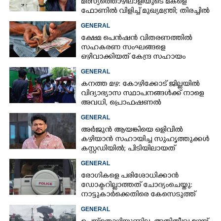
മത്സ്യത്തൊഴിലാളിയുടെ മകളെ
ഫോണിൽ വിളിച്ച് മുഖ്യമന്ത്രി; തിരച്ചിൽ
ശക്തമാക്കുമെന്ന് ഉറപ്പ് നൽകി
GENERAL
ക്ഷേമ പെൻഷൻ വിതരണത്തിൽ
സഹകരണ സംഘങ്ങളെ
ഒഴിവാക്കിയത് കേന്ദ്ര സഹായം
നഷ്ടമാകാതിരിക്കാൻ;
GENERAL
വിശദീകരണവുമായി സർക്കാ‌ർ
കനത്ത മഴ: കോഴിക്കോട് ജില്ലയിൽ
വിദ്യാഭ്യാസ സ്ഥാപനങ്ങൾക്ക് നാളെ
അവധി,​ പ്രൊഫഷണൽ
കോളേജുകൾക്ക് ബാധകമല്ല
GENERAL
അർജുൻ ആയങ്കിയെ ഒളിവിൽ
കഴിയാൻ സഹായിച്ച സുഹൃത്തുക്കൾ
കസ്റ്റഡിയിൽ; പിടിയിലായത്
കൊച്ചിയിലെ ഫ്ലാറ്റിൽനിന്ന്
GENERAL
രോഗികളെ പരിശോധിക്കാൻ
ഡോക്ടറില്ലാത്തത് ചോദ്യംചെയ്തു:
നാട്ടുകാർക്കെതിരെ കേസെടുത്ത്
പൊലീസ്
GENERAL