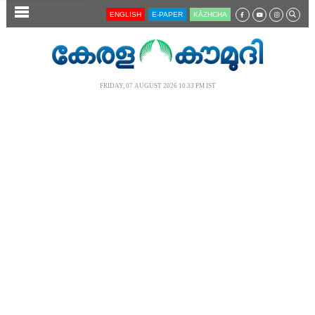
SECTIONS
ENGLISH
E-PAPER
KĀZHCHA
HOME
LATEST
FRIDAY, 07 AUGUST 2026 10.33 PM IST
AUDIO
NOTIFIED NEWS
POLL
KERALA
LOCAL
NEWS 360
CASE DIARY