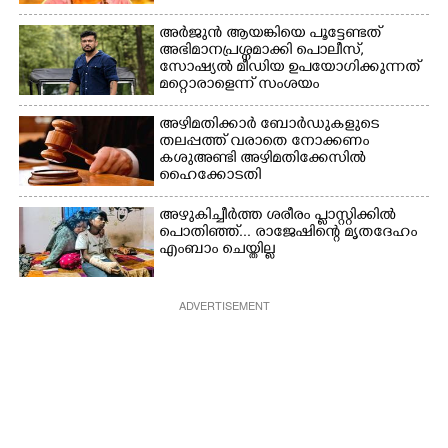
അർജുൻ ആയങ്കിയെ പൂട്ടേണ്ടത്
അഭിമാനപ്രശ്നമാക്കി പൊലീസ്,
സാേഷ്യൽ മീഡിയ ഉപയോഗിക്കുന്നത്
മറ്റൊരാളെന്ന് സംശയം
അഴിമതിക്കാർ ബോർഡുകളുടെ
തലപ്പത്ത് വരാതെ നോക്കണം
കശുഅണ്ടി അഴിമതിക്കേസിൽ
ഹൈക്കോടതി
അഴുകിച്ചീർത്ത ശരീരം പ്ളാസ്റ്റിക്കിൽ
പൊതിഞ്ഞ്... രാജേഷിന്റെ മൃതദേഹം
എംബാം ചെയ്തില്ല
ADVERTISEMENT