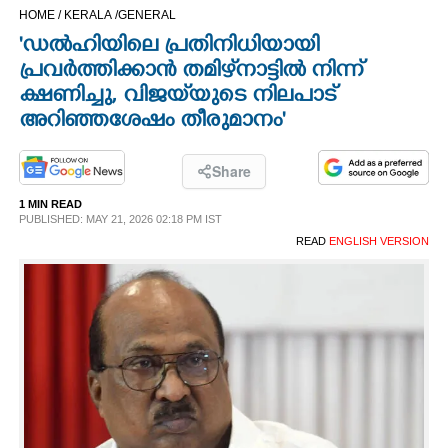
HOME /
KERALA /
GENERAL
CINEMA
'ഡൽഹിയിലെ പ്രതിനിധിയായി
പ്രവർത്തിക്കാൻ തമിഴ്‌നാട്ടിൽ നിന്ന്
OPINION
ക്ഷണിച്ചു,​ വിജയ്‌യുടെ നിലപാട്
അറിഞ്ഞശേഷം തീരുമാനം'
PHOTOS
Share
LIFESTYLE
1 MIN READ
PUBLISHED: MAY 21, 2026 02:18 PM IST
READ
ENGLISH VERSION
SPIRITUAL
INFO+
ART
ASTRO