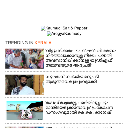
TRENDING IN
KERALA
'വീട്ടുപടിക്കലെ പെൻഷൻ വിതരണം
നിർത്തലാക്കാനുള്ള നീക്കം പദ്ധതി
അവസാനിപ്പിക്കാനുള്ള യുഡിഎഫ്
അജണ്ടയുടെ ആദ്യപടി'
സുഗതന് നൽകിയ മറുപടി
ആഭ്യന്തരവകുപ്പും റദ്ദാക്കി
'ഷെഡ് മാത്രമല്ല, അടിയിലുള്ളതും
മാന്തിയെടുക്കാനാവും' പ്രകോപന
പ്രസംഗവുമായി കെ.കെ. രാഗേഷ്