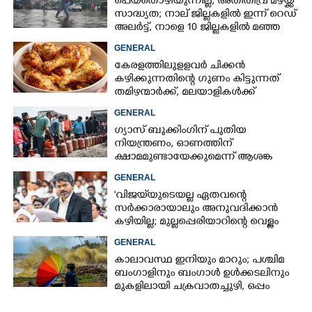
പെയ്തൊഴിയുന്നില്ല, അതിതീവ്ര മഴയ്ക്ക്
സാദ്ധ്യത;​ നാല് ജില്ലകളിൽ ഇന്ന് റെഡ്
അലർട്ട്,​ നാളെ 10 ജില്ലകളിൽ മഞ്ഞ
അലർട്ട്
GENERAL
കേരളത്തിലുളളവർ ചിക്കൻ
കഴിക്കുന്നതിന്റെ ഗുണം കിട്ടുന്നത്
തമിഴന്മാർക്ക്, മലയാളികൾക്ക്
നഷ്ടവും കടവും മാത്രം
GENERAL
ഗ്യാസ് ബുക്കിംഗിന് പുതിയ
നിയന്ത്രണം, ഓണത്തിന്
ക്ഷാമമുണ്ടായേക്കുമെന്ന് ആശങ്ക
GENERAL
'വിജയ്‌യുടെയല്ല ഏതവന്റെ
സർക്കാരായാലും അനുവദിക്കാൻ
കഴിയില്ല; മുല്ലപ്പെരിയാറിന്റെ വെള്ളം
കൂട്ടുന്നത് മനസിൽ വച്ചാൽമതി'
GENERAL
കാലാവസ്ഥ ഇനിയും മാറും; പശ്ചിമ
ബംഗാളിനും ബംഗാൾ ഉൾക്കടലിനും
മുകളിലായി ചക്രവാതച്ചുഴി, ഒപ്പം
കള്ളക്കടൽ പ്രതിഭാസം