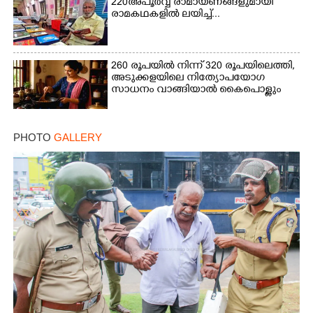
220 അപൂർവ്വ രാമായണങ്ങളുമായി
രാമകഥകളിൽ ലയിച്ച്...
260 രൂപയിൽ നിന്ന് 320 രൂപയിലെത്തി,
അടുക്കളയിലെ നിത്യോപയോഗ
സാധനം വാങ്ങിയാൽ കൈപൊള്ളും
PHOTO
GALLERY