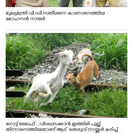
മുഖ്യമന്ത്രി വി.ഡി.സതീശനെ കാണാനെത്തിയ
മോഹനൻ നായർ
ഗോട്ട് ലൈഫ് ...വിശപ്പടക്കാൻ ഇത്തിരി പുല്ല്
തിന്നാനെത്തിയതാണ് ആട്. തെരുവ് നായ്ക്കൾ കടിച്ച്