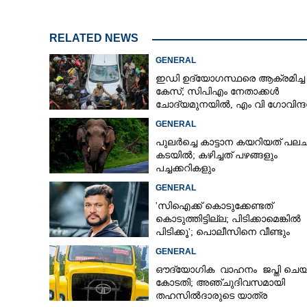
RELATED NEWS
മേജര്‍ രവിക്കെ
GENERAL
പ്രതിപക്ഷ നേ
ഇഡി ഉദ്യോഗസ്ഥരെ ആക്രമിച്ച
അന്വേഷിക്കണമ
കേസ്; സിപിഎം നേതാക്കൾ
ചോദ്യമുനയിൽ, എം വി ഗോവിന്ദ
ജോൺ ബ്രിട്ടാസിനും നോട്ടീസ്
GENERAL
പുലർച്ചെ കാട്ടാന കയറിയത് പലചര
കടയിൽ; കഴിച്ചത് പഴങ്ങളും
പച്ചക്കറികളും
GENERAL
'സിഐക്ക് കൊടുക്കേണ്ടത്
കൊടുത്തിട്ടില്ല; പിടിക്കാമെങ്കിൽ
പിടിക്കൂ'; പൊലീസിനെ വീണ്ടും
വെല്ലുവിളിച്ച് അർജുൻ ആയങ്കി
GENERAL
ഔദ്യോഗിക വാഹനം ജപ്തി ചെയ്
കോടതി; അഞ്ചുദിവസമായി
തഹസിൽദാരുടെ യാത്ര