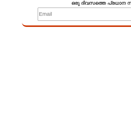
ഒരു ദിവസത്തെ പ്രധാന
Loaded
:
3.29%
/
Unmute