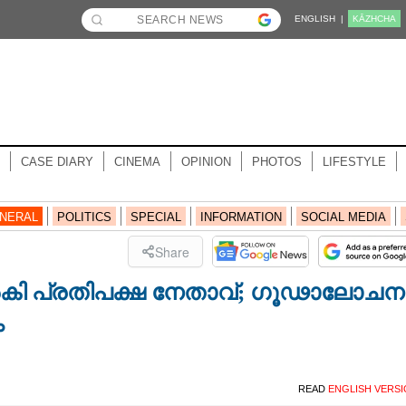
ENGLISH |
KĀZHCHA
CASE DIARY
CINEMA
OPINION
PHOTOS
LIFESTYLE
NERAL
POLITICS
SPECIAL
INFORMATION
SOCIAL MEDIA
Share
ല്‍കി പ്രതിപക്ഷ നേതാവ്; ഗൂഢാലോചന
ം
READ
ENGLISH VERS