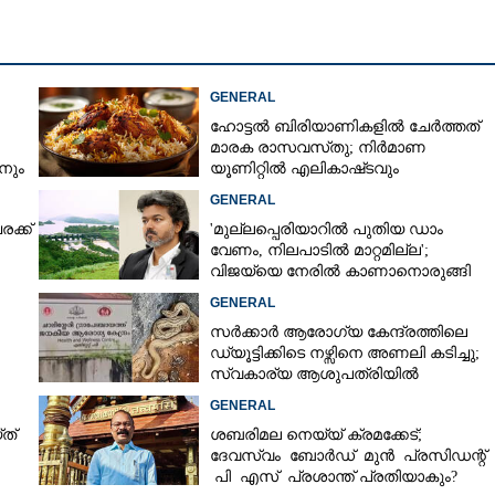
Copy Link
തിരെ പരാതി നല്‍കി
GENERAL
താവ്; ഗൂഢാലോചന
ഹോട്ടൽ ബിരിയാണികളിൽ ചേർത്തത്
െന്ന് ആവശ്യം
മാരക രാസവസ്‌തു; നിർമാണ
നും
യൂണിറ്റിൽ എലികാഷ്‌ടവും
കുപ്പിച്ചില്ലും
GENERAL
ക്ക്
'മുല്ലപ്പെരിയാറിൽ പുതിയ ഡാം
വേണം, നിലപാടിൽ മാറ്റമില്ല';
വിജയ്‌യെ നേരിൽ കാണാനൊരുങ്ങി
കേരള സർക്കാർ
GENERAL
സർക്കാർ ആരോഗ്യ കേന്ദ്രത്തിലെ
ഡ്യൂട്ടിക്കിടെ നഴ്സിനെ അണലി കടിച്ചു;
സ്വകാര്യ ആശുപത്രിയിൽ
ചികിത്സയിൽ
GENERAL
ത്
ശബരിമല നെയ്യ് ക്രമക്കേട്;
ദേവസ്വം ബോർഡ് മുൻ പ്രസിഡന്റ്
പി എസ് പ്രശാന്ത് പ്രതിയാകും?