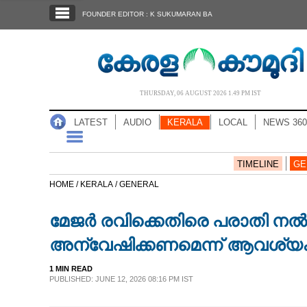
SECTIONS
FOUNDER EDITOR : K SUKUMARAN BA
HOME
LATEST
AUDIO
THURSDAY, 06 AUGUST 2026 1.49 PM IST
NOTIFIED NEWS
LATEST
AUDIO
KERALA
LOCAL
NEWS 360
POLL
KERALA
TIMELINE
GE
HOME /
KERALA /
GENERAL
LOCAL
മേജര്‍ രവിക്കെതിരെ പരാതി ന
NEWS 360
അന്വേഷിക്കണമെന്ന് ആവശ്യ
1 MIN READ
CASE DIARY
PUBLISHED: JUNE 12, 2026 08:16 PM IST