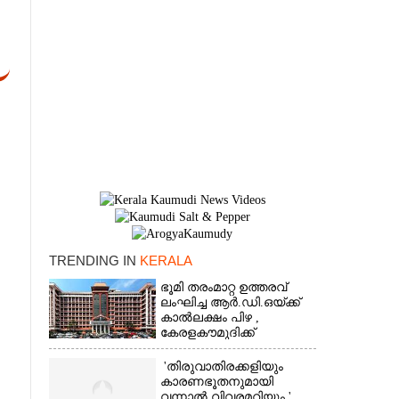
TRENDING IN
KERALA
×
ഭൂമി തരംമാറ്റ ഉത്തരവ്
ലംഘിച്ച ആർ.ഡി.ഒയ്ക്ക്
കാൽലക്ഷം പിഴ ,​
കേരളകൗമുദിക്ക്
ഹൈക്കോടതിയുടെ
പ്രശംസ
'തിരുവാതിരക്കളിയും
കാരണഭൂതനുമായി
വന്നാൽ വിവരമറിയും '