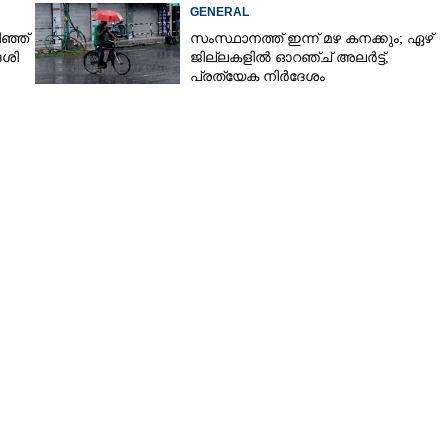
എഫ്ഐആർ ഇന്ന് കോടതിയിൽ
GENERAL
ഞ്ഞ്
സംസ്ഥാനത്ത് ഇന്ന് മഴ കനക്കും; ഏഴ്
േശി
ജില്ലകളിൽ ഓറഞ്ച് അലർട്ട്,
പ്രത്യേക നിർദേശം