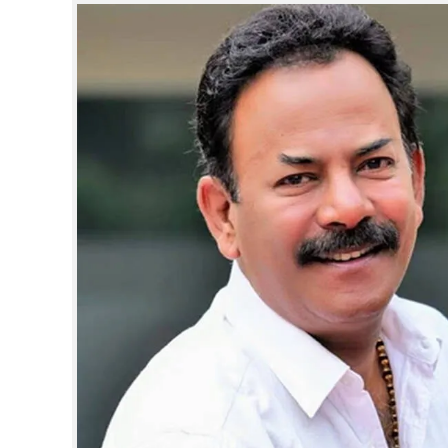
CINEMA
OPINION
PHOTOS
LIFESTYLE
SPIRITUAL
INFO+
ART
ASTRO