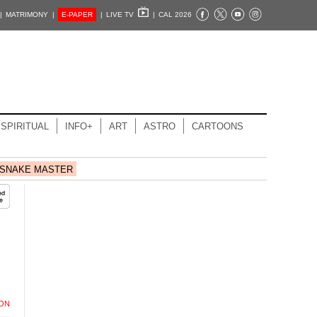
|
MATRIMONY |
E-PAPER
|
LIVE TV
|
CAL 2026
SPIRITUAL
INFO+
ART
ASTRO
CARTOONS
SNAKE MASTER
ION