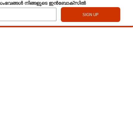
 സംഭവങ്ങൾ നിങ്ങളുടെ ഇൻബോക്സിൽ
Watch More
Share this link