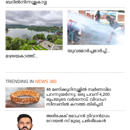
ബറിൽ നിന്നുള്ള കാഴ്ച
യുവമോർച്ചമാർച്ച്...
മഴയെകാത്ത്...
TRENDING IN
NEWS 360
48 മണിക്കൂറിനുള്ളിൽ സ്വർണവില
പറന്നുയർന്നു; ഒരു പവന് 4,200
രൂപയുടെ വർദ്ധനവ്, വിവാഹ
സീസണിൽ കനത്ത തിരിച്ചടി
അഭിഷേക് മോഹൻ ട്രിവാൻഡ്രം
റോയൽ സ് മുഖ്യ പരിശീലകൻ