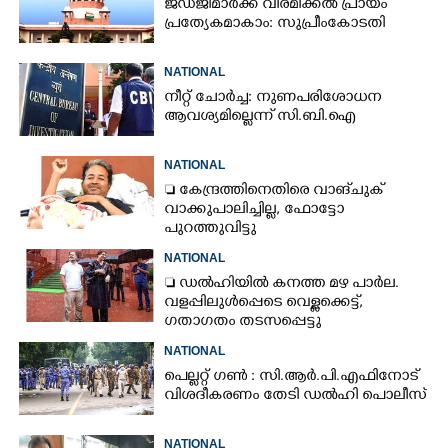
ജഡ്‌ജിമാർക്ക് വിരമിക്കൽ പ്രായം
പ്രത്യേകമാകാം: സുപ്രീംകോടതി
NATIONAL
നീറ്റ് ചോർച്ച: നുണപരിശോധന
ആവശ്യമില്ലെന്ന് സി.ബി.ഐ
NATIONAL
 കേന്ദ്രത്തിനെതിരെ വാങ്‌ചുക്
വാക്കുപാലിച്ചില്ല, ഫോട്ടോ
പുറത്തുവിട്ടു
NATIONAL
 ഡൽഹിയിൽ കനത്ത മഴ പാർല.
വളപ്പിലുൾപ്പെടെ വെള്ളക്കെട്ട്,
ഗതാഗതം തടസപ്പെട്ടു
NATIONAL
പെല്ലറ്റ് ഗൺ : സി.ആർ.പി.എഫിനോട്
വിശദീകരണം തേടി ഡൽഹി പൊലീസ്
NATIONAL