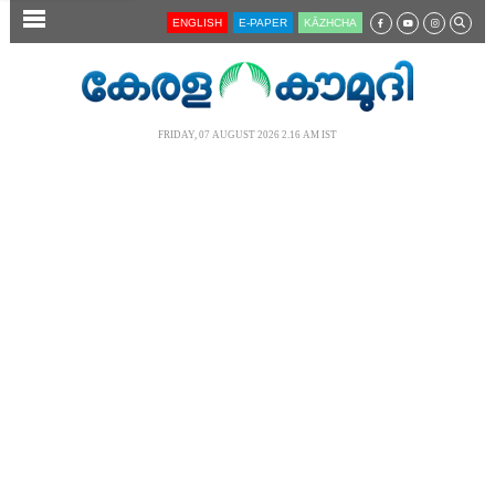
SECTIONS
ENGLISH
E-PAPER
KĀZHCHA
HOME
LATEST
FRIDAY, 07 AUGUST 2026 2.16 AM IST
AUDIO
NOTIFIED NEWS
POLL
KERALA
LOCAL
NEWS 360
CASE DIARY