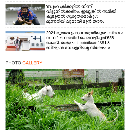
'ബുംറ ക്രിക്കറ്റിൽ നിന്ന്
വിട്ടുനിൽക്കണം, ഇല്ലെങ്കിൽ സ്ഥിതി
കൂടുതൽ ഗുരുതരമാകും';
മുന്നറിയിപ്പുമായി മുൻ താരം
2021 മുതൽ പ്രധാനമന്ത്രിയുടെ വിദേശ
സന്ദർശനത്തിന് ചെലവഴിച്ചത് 558
കോടി, രാജ്യത്തെത്തിയത് 381.8
ബില്യൺ ഡോളറിന്റെ നിക്ഷേപം
PHOTO
GALLERY