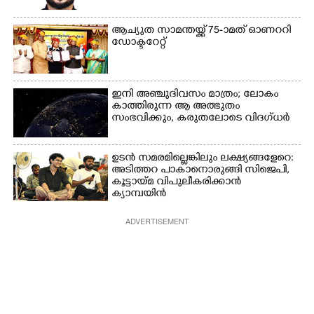
ആച്യുത സാമന്തയ്ക്ക് 75-ാമത് ഓണററി
ഡോക്ടറേറ്റ്
ഇനി അഞ്ചുദിവസം മാത്രം; ലോകം
കാത്തിരുന്ന ആ അത്ഭുതം
സംഭവിക്കും, കരുതലോടെ വിദഗ്ധർ
ഉടൻ സമരമില്ലെങ്കിലും ലക്ഷ്യങ്ങളേറെ:
അടിത്തറ പാകാനൊരുങ്ങി സിജെപി,​
കൂട്ടായ്മ വിപുലീകരിക്കാൻ
ക്യാമ്പയിൻ
ADVERTISEMENT