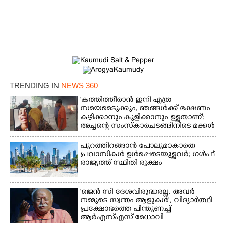
TRENDING IN
NEWS 360
'കത്തിത്തീരാൻ ഇനി എത്ര
സമയമെടുക്കും, ഞങ്ങൾക്ക് ഭക്ഷണം
കഴിക്കാനും കുളിക്കാനും ഉള്ളതാണ്':
അച്ഛന്റെ സംസ്കാരചടങ്ങിനിടെ മക്കൾ
പുറത്തിറങ്ങാൻ പോലുമാകാതെ
പ്രവാസികൾ ഉൾപ്പെടെയുള്ളവർ; ഗൾഫ്
രാജ്യത്ത് സ്ഥിതി രൂക്ഷം
'ജെൻ സി ദേശവിരുദ്ധരല്ല, അവർ
നമ്മുടെ സ്വന്തം ആളുകൾ', വിദ്യാർത്ഥി
പ്രക്ഷോഭത്തെ പിന്തുണച്ച്
ആർഎസ്‌എസ് മേധാവി