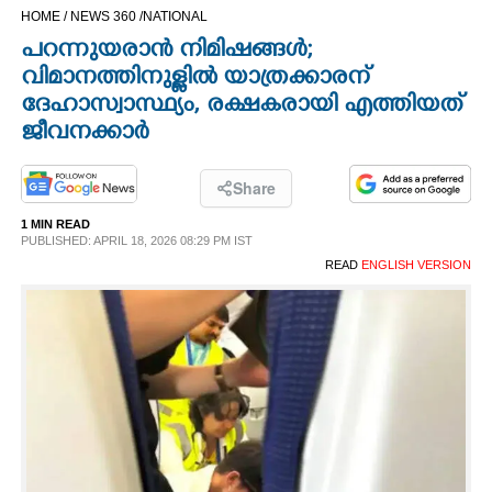
HOME /
NEWS 360 /
NATIONAL
CINEMA
പറന്നുയരാൻ നിമിഷങ്ങൾ;
വിമാനത്തിനുള്ളിൽ യാത്രക്കാരന്
OPINION
ദേഹാസ്വാസ്ഥ്യം, രക്ഷകരായി എത്തിയത്
ജീവനക്കാർ
PHOTOS
Share
LIFESTYLE
1 MIN READ
PUBLISHED: APRIL 18, 2026 08:29 PM IST
READ
ENGLISH VERSION
SPIRITUAL
INFO+
ART
ASTRO