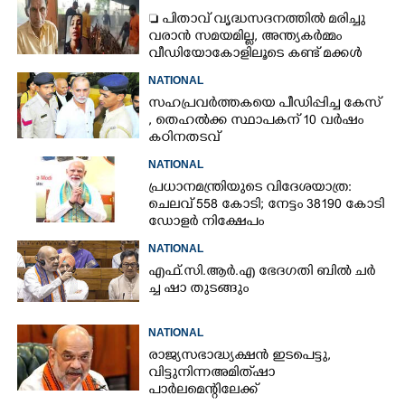
 പിതാവ് വൃദ്ധസദനത്തിൽ മരിച്ചു
വരാൻ സമയമില്ല,​ അന്ത്യകർമ്മം
വീഡിയോകോളിലൂടെ കണ്ട് മക്കൾ
NATIONAL
സഹപ്രവർത്തകയെ പീഡിപ്പിച്ച കേസ്
, തെഹൽക്ക സ്ഥാപകന് 10 വർഷം
കഠിനതടവ്
NATIONAL
പ്രധാനമന്ത്രിയുടെ വിദേശയാത്ര:
ചെലവ് 558 കോടി; നേട്ടം 38190 കോടി
ഡോളർ നിക്ഷേപം
NATIONAL
എ​ഫ്.​സി.​ആ​ർ.​എ​ ​ഭേ​ദ​ഗ​തി​ ​ബിൽ ച​ർ​
ച്ച​ ​ഷാ​ ​തുടങ്ങും
NATIONAL
രാജ്യസഭാദ്ധ്യക്ഷൻ ഇടപെട്ടു,
വിട്ടുനിന്ന അമിത് ഷാ
പാർലമെന്റിലേക്ക്