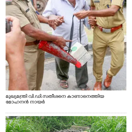
മുഖ്യമന്ത്രി വി.ഡി.സതീശനെ കാണാനെത്തിയ
മോഹനൻ നായർ