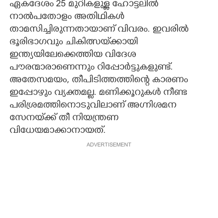
ഏകദേശം 25 മുറികളുള്ള ഹോട്ടലിൽ
നാൽപതോളം അതിഥികൾ
താമസിച്ചിരുന്നതായാണ് വിവരം. ഇവരിൽ
ഭൂരിഭാഗവും ചികിത്സയ്‌ക്കായി
ഇന്ത്യയിലേക്കെത്തിയ വിദേശ
പൗരന്മാരാണെന്നും റിപ്പോർട്ടുകളുണ്ട്.
അതേസമയം, തീപിടിത്തത്തിന്റെ കാരണം
ഇപ്പോഴും വ്യക്തമല്ല. മണിക്കൂറുകൾ നീണ്ട
പരിശ്രമത്തിനൊടുവിലാണ് അഗ്നിശമന
സേനയ്‌ക്ക് തീ നിയന്ത്രണ
വിധേയമാക്കാനായത്.
ADVERTISEMENT