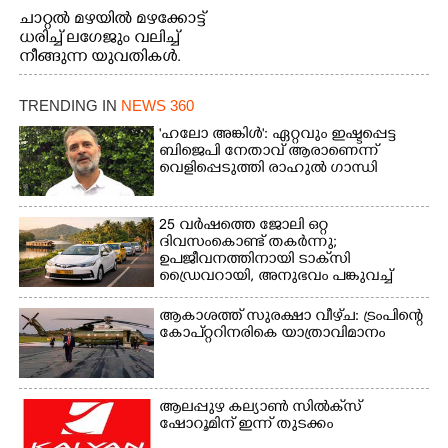
ചാറ്റൽ മഴയിൽ മഴക്കോട്ട്
ധരിച്ച് ലഗേജും വലിച്ച്
നീങ്ങുന്ന യുവതികൾ.
എറണാകുളം മേനകയിൽ
നിന്നുള്ള കാഴ്ച
TRENDING IN
NEWS 360
'ഹലോ അങ്കിൾ': ഏറ്റവും ഇഷ്ടപ്പെട്ട
ബിജെപി നേതാവ് ആരാണെന്ന്
വെളിപ്പെടുത്തി രാഹുൽ ഗാന്ധി
25 വർഷത്തെ ജോലി ഒറ്റ
ദിവസംകൊണ്ട് തകർന്നു;
ഉപജീവനത്തിനായി ടാക്‌സി
ഡ്രൈവറായി,​ അനുഭവം പങ്കുവച്ച്
യുവതി
ആകാശത്ത് സുരക്ഷാ വീഴ്‌ച: ട്രംപിന്റെ
കോ‌പ്‌റ്ററിനരികെ യാത്രാവിമാനം
ആലപ്പുഴ കല്യാൺ സിൽക്‌സ്
ഷോറൂമിന് ഇന്ന് തുടക്കം