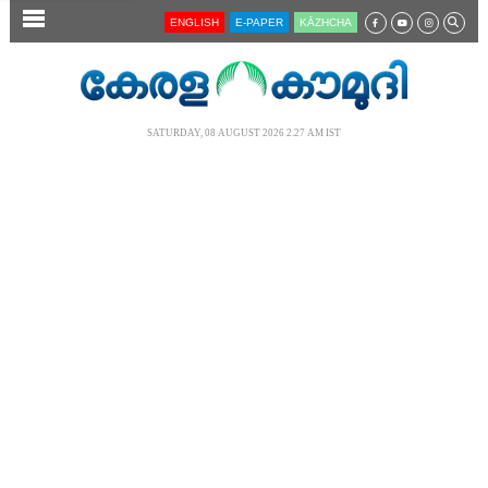
SECTIONS
ENGLISH
E-PAPER
KĀZHCHA
HOME
LATEST
SATURDAY, 08 AUGUST 2026 2.27 AM IST
AUDIO
NOTIFIED NEWS
POLL
KERALA
LOCAL
NEWS 360
CASE DIARY