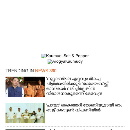
TRENDING IN
NEWS 360
'നൂറ്റാണ്ടിലെ ഏറ്റവും മികച്ച
ചിത്രമായിരിക്കും': 'രാമായണ'യ്ക്ക്
ഓസ്കാ‌ർ ലഭിച്ചില്ലെങ്കിൽ
നിരാശനാകുമെന്ന് ദേവേന്ദ്ര
ഫഡ്നാവിസ്
'​പ​ഞ്ചാ​'​ ​കൈ​ത്ത​റി​ ​ശ്രേ​ണി​യു​മാ​യി​ ​രാം​
രാ​ജ് ​കോ​ട്ടൺ വിപണിയിൽ