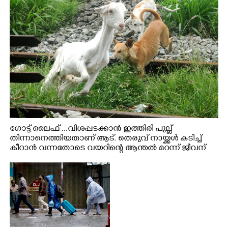
ഗോട്ട് ലൈഫ് ...വിശപ്പടക്കാൻ ഇത്തിരി പുല്ല്
തിന്നാനെത്തിയതാണ് ആട്. തെരുവ് നായ്ക്കൾ കടിച്ച്
കീറാൻ വന്നതോടെ വയറിന്റെ ആന്തൽ മറന്ന് ജീവന്
വേണ്ടിയായി ഓട്ടം. എറണാകുളം വാത്തുരുത്തിയിൽ
നിന്നുള്ള കാഴ്ച