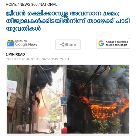
HOME /
NEWS 360 /
NATIONAL
CINEMA
ജീവൻ രക്ഷിക്കാനുള്ള അവസാന ശ്രമം;
തീജ്വാലകൾക്കിടയിൽനിന്ന് താഴേക്ക് ചാടി
OPINION
യുവതികൾ
PHOTOS
Share
1 MIN READ
LIFESTYLE
PUBLISHED: JUNE 03, 2026 01:38 PM IST
SPIRITUAL
INFO+
ART
ASTRO