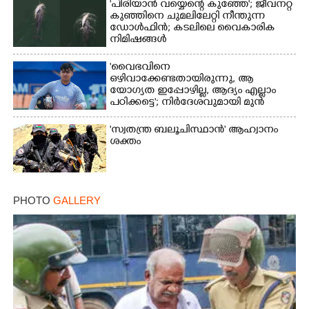
'പിരിയാൻ വയ്യെന്റെ കുഞ്ഞേ'; ജീവനറ്റ
കുഞ്ഞിനെ ചുമലിലേറ്റി നീന്തുന്ന
ഡോൾഫിൻ; കടലിലെ വൈകാരിക
നിമിഷങ്ങൾ
'വൈഭവിനെ
ഒഴിവാക്കേണ്ടതായിരുന്നു,​ ആ
യോഗ്യത ഇപ്പോഴില്ല, ആദ്യം എല്ലാം
പഠിക്കട്ടെ'; നിർദേശവുമായി മുൻ
ക്രിക്കറ്റ് താരം
'സ്വതന്ത്ര ബലൂചിസ്ഥാൻ' ആഹ്വാനം
ശക്തം
PHOTO
GALLERY