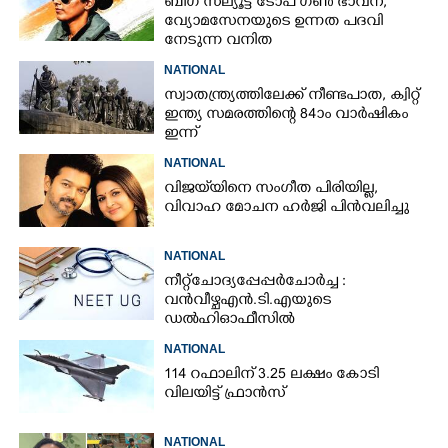
ബിഗ് സല്യൂട്ട് ടോപ് ഗൺ ഭാവന,​
വ്യോമസേനയുടെ ഉന്നത പദവി
നേടുന്ന വനിത
NATIONAL
സ്വാതന്ത്ര്യത്തിലേക്ക് നീണ്ടപാത, ക്വിറ്റ്
ഇന്ത്യ സമരത്തിന്റെ 84ാം വാർഷികം
ഇന്ന്
NATIONAL
വിജയ്‌യിനെ സംഗീത പിരിയില്ല,
വിവാഹ മോചന ഹർജി പിൻവലിച്ചു
NATIONAL
നീറ്റ് ചോദ്യപ്പേപ്പർ ചോർച്ച :
വൻവീഴ്ച എൻ.ടി.എയുടെ
ഡൽഹി ഓഫീസിൽ
NATIONAL
114 റഫാലിന് 3.25 ലക്ഷം കോടി
വിലയിട്ട് ഫ്രാൻസ്
NATIONAL