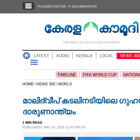
SECTIONS
FOUNDER EDITOR : K SUKUMARAN BA
HOME
LATEST
AUDIO
SATURDAY, 08 AUGUST 2026 10.40 PM IST
NOTIFIED NEWS
LATEST
AUDIO
KERALA
LOCAL
NEWS 360
POLL
KERALA
TIMELINE
FIFA WORLD CUP
NATION
HOME /
NEWS 360 /
WORLD
LOCAL
മാലിദ്വീപ് കടലിനടിയിലെ ഗുഹയി
NEWS 360
ദാരുണാന്ത്യം
1 MIN READ
CASE DIARY
PUBLISHED: MAY 16, 2026 12:43 PM IST