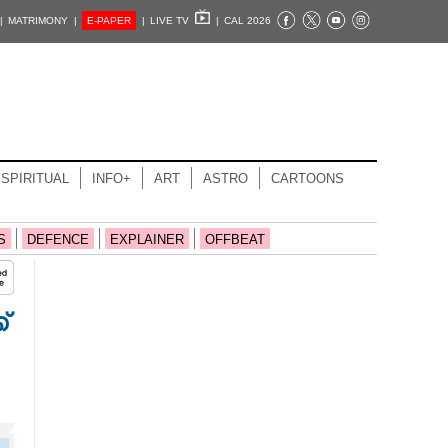
|
MATRIMONY |
E-PAPER
|
LIVE TV
|
CAL 2026
SPIRITUAL
INFO+
ART
ASTRO
CARTOONS
S
DEFENCE
EXPLAINER
OFFBEAT
്