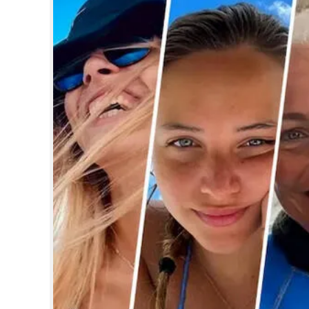
CINEMA
OPINION
PHOTOS
LIFESTYLE
SPIRITUAL
INFO+
ART
ASTRO