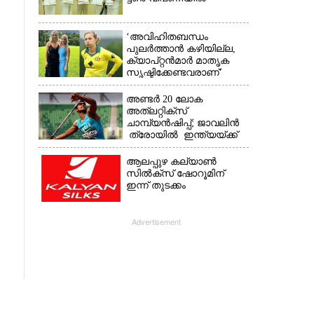
‘അവിഹിതബന്ധം
പുലർത്താൻ കഴിയില്ല,​
ക്യാപ്റ്റൻമാർ മാതൃക
സൃഷ്ടിക്കേണ്ടവരാണ്'
വിമർശനവുമായി ക്രിക്കറ്റ്
താരത്തിന്റെ ഭാര്യ
അണ്ടർ 20 ലോക
അത്‌ലറ്റിക്സ്
ചാമ്പ്യൻഷിപ്പ്; ജാവലിൻ
ത്രോയിൽ ഇന്ത്യയ്ക്ക്
വെള്ളി
ആലപ്പുഴ കല്യാൺ
സിൽക്‌സ് ഷോറൂമിന്
ഇന്ന് തുടക്കം
Advertisement