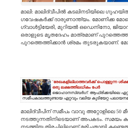
CARTOONS
മാലി: മാലിദ്വീപിൽ കടലിനടിയിലെ ഗുഹയി
ഗവേഷകര്‍ക്ക് ദാരുണാന്ത്യം. മോണിക്ക മോ
LITERATURE
ഗ്വാള്‍ട്ടിയേരി, മുറിയല്‍ ഒഡെനിനോ, ജിയാന
ഒരാളുടെ മൃതദേഹം മാത്രമാണ് പുറത്തെത്തി
പുറത്തെത്തിക്കാന്‍ ശ്രമം തുടരുകയാണ്. മ
ZOOM
CONTACT US
'രേഖകളില്ലാത്തവർക്ക് പൊള്ളുന്ന ശിക്
ഒരു ലക്ഷത്തിലധികം പേർ
ജൊഹാനസ്ബർഗ്: ആഫ്രിക്കയിലെ ഏറ്റവു
സമീപകാലത്തുണ്ടായ ഏറ്റവും വലിയ കുടിയേറ്റ പലായനമാ
മാലിദ്വീപിന് സമീപം വാവു അറ്റോളിലെ 50 
നടത്തുന്നതിനിടെയാണ് അപകടം. സമയം കഴി
നടത്തിയ തിരച്ചിലിലാണ് മരിച്ചതായി കണ്ടെത