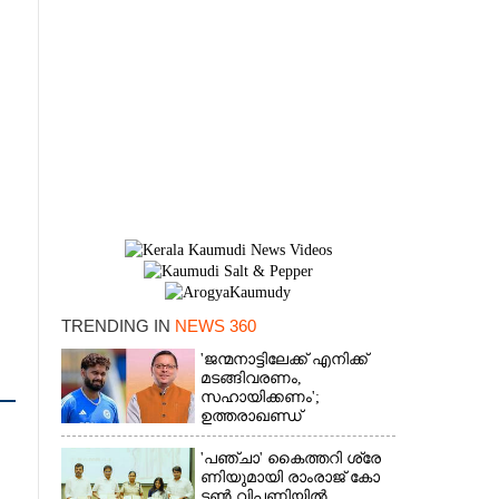
TRENDING IN
NEWS 360
×
'ജന്മനാട്ടിലേക്ക് എനിക്ക്
മടങ്ങിവരണം,
സഹായിക്കണം';
ഉത്തരാഖണ്ഡ്
മുഖ്യമന്ത്രിയോട്
അപേക്ഷയുമായി ഋഷഭ്
'​പ​ഞ്ചാ​'​ ​കൈ​ത്ത​റി​ ​ശ്രേ​
പന്ത്
ണി​യു​മാ​യി​ ​രാം​രാ​ജ് ​കോ​
ട്ടൺ വിപണിയിൽ