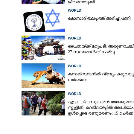
ജീവനൊടുക്കി
WORLD
മൊസാദ് തലപ്പത്ത് അഴിച്ചുപണി
മാലിദ്വീപ് കടലിനടിയിലെ ഗുഹയില്‍
കുടുങ്ങി അഞ്ച് പര്യവേഷകര്‍ക്ക്
ദാരുണാന്ത്യം
WORLD
ചൈനയ്ക്ക് മറുപടി; അരുണാചല
27 സ്ഥലങ്ങൾക്ക് പേരിട്ടു
WORLD
കസഖ്‌സ്ഥാനിൽ വീണ്ടും കടുവയ
ഗർജ്ജനം
WORLD
എട്ടാം ക്ളാസുകാരൻ തോക്കുമായ
സ്കൂളിൽ, വെടിവയ്പ്പിൽ അദ്ധ്യ
ഉൾപ്പെടെ രണ്ടുമരണം; 15 പേർക്ക്
പരിക്ക്