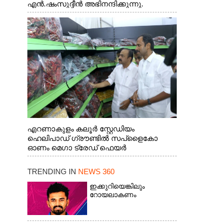
എൻ.ഷംസുദ്ദീൻ അഭിനന്ദിക്കുന്നു.
എറണാകുളം കലൂർ സ്റ്റേഡിയം
ഹെലിപാഡ് ഗ്രൗണ്ടിൽ സപ്ളൈകോ
ഓണം മെഗാ ട്രേഡ് ഫെയർ
സംസ്ഥാനതല ഉദ്ഘാടനം നിർവഹിച്ച്
സ്റ്റാൾ സന്ദർശിക്കുന്ന മുഖ്യമന്ത്രി വി.ഡി.
TRENDING IN
NEWS 360
സതീശൻ. മന്ത്രി അനൂപ് ജേക്കബ് സമീപം
ഇക്കുറിയെങ്കിലും
റോയലാകണം