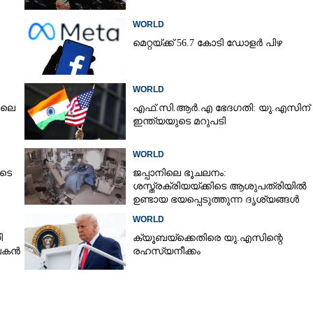
WORLD
മെറ്റയ്ക്ക് 56.7 കോടി ഡോളർ പിഴ
Copy Link
WORLD
ിലെ
എഫ്.സി.ആർ.എ ഭേദഗതി: യു.എസിന്
ഇന്ത്യയുടെ മറുപടി
WORLD
ുടെ
ജപ്പാനിലെ ഭൂചലനം:
ശസ്ത്രക്രിയ‌യ്‌ക്കി‌ടെ ആശുപത്രിയിൽ
ഉണ്ടായ ഭയപ്പെടുത്തുന്ന ദൃശ്യങ്ങൾ
പുറത്ത്
WORLD
ി
ക്യൂബയ്‌ക്കെതിരെ യു.എസിന്റെ
ാപകൻ
രഹസ്യനീക്കം