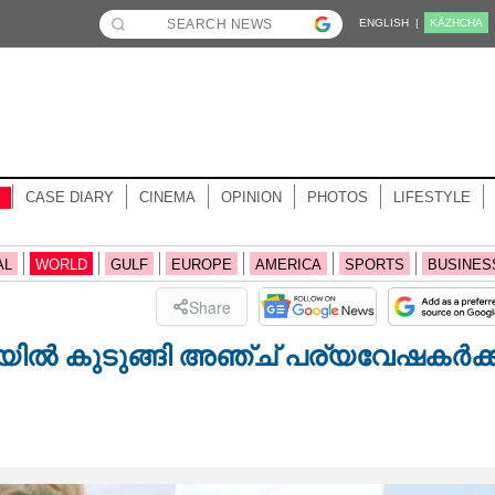
ENGLISH |
KĀZHCHA
CASE DIARY
CINEMA
OPINION
PHOTOS
LIFESTYLE
AL
WORLD
GULF
EUROPE
AMERICA
SPORTS
BUSINES
Share
ല്‍ കുടുങ്ങി അഞ്ച് പര്യവേഷകര്‍ക്ക