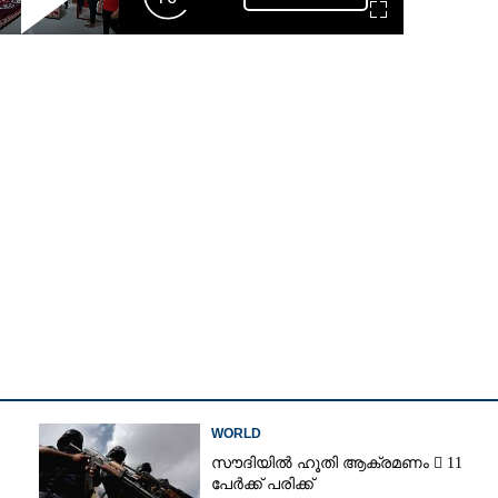
Play
Forward
Fullscreen
Video
Skip
10s
Share this link
WORLD
സൗദിയിൽ ഹൂതി ആക്രമണം  11
പേർക്ക് പരിക്ക്