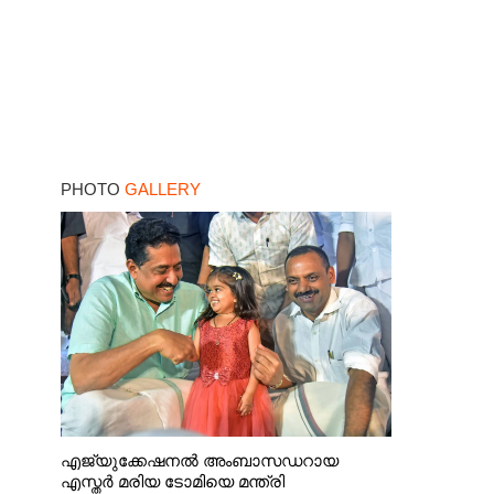
PHOTO
GALLERY
എജ്യുക്കേഷനൽ അംബാസഡറായ
എസ്തർ മരിയ ടോമിയെ മന്ത്രി