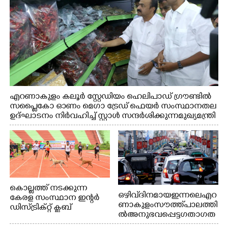
എറണാകുളം കലൂർ സ്റ്റേഡിയം ഹെലിപാഡ് ഗ്രൗണ്ടിൽ
സപ്ളൈകോ ഓണം മെഗാ ട്രേഡ് ഫെയർ സംസ്ഥാനതല
ഉദ്ഘാടനം നിർവഹിച്ച് സ്റ്റാൾ സന്ദർശിക്കുന്ന മുഖ്യമന്ത്രി
വി.ഡി. സതീശൻ. മന്ത്രി അനൂപ് ജേക്കബ് സമീപം
കൊല്ലത്ത് നടക്കുന്ന
ഒഴിവ് ദിനമായ ഇന്നലെ എറ
കേരള സംസ്ഥാന ഇന്റർ
ണാകുളം സൗത്ത് പാലത്തി
ഡിസ്ട്രിക്റ്റ് ക്ലബ്
ൽ അനുഭവപ്പെട്ട ഗതാഗത
അത്‌ലറ്റിക്
ക്കുരുക്ക്
ചാമ്പ്യൻഷിപ്പിൽ അണ്ടർ