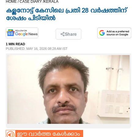
HOME /
CASE DIARY /
KERALA
CINEMA
കള്ളനോട്ട് കേസിലെ പ്രതി 28 വർഷത്തിന്
ശേഷം പിടിയിൽ
OPINION
Share
PHOTOS
1 MIN READ
PUBLISHED: MAY 16, 2026 08:28 AM IST
LIFESTYLE
SPIRITUAL
INFO+
ART
ASTRO
ഈ വാർത്ത കേൾക്കാം