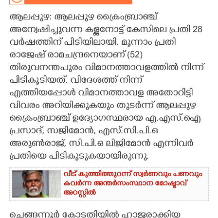
ആലപ്പുഴ: ആലപ്പുഴ ക്രൈംബ്രാഞ്ച്
CARTOONS
അന്വേഷിച്ചുവന്ന കള്ളനോട്ട് കേസിലെ പ്രതി 28
വർഷത്തിന് പിടിയിലായി. മൂന്നാം പ്രതി
LITERATURE
രാജേഷ് രാമചന്ദ്രനെയാണ് (52)
തിരുവനന്തപുരം വിമാനത്താവളത്തിൽ നിന്ന്
ZOOM
പിടികൂടിയത്. വിദേശത്ത് നിന്ന്
എത്തിയപ്പോൾ വിമാനത്താവള അതോറിട്ടി
CONTACT US
വിവരം അറിയിക്കുകയും തുടർന്ന് ആലപ്പുഴ
ക്രൈംബ്രാഞ്ച് ഉദ്യോഗസ്ഥരായ എ.എസ്.ഐ
പ്രസാദ്, സജിമോൻ, എസ്.സി.പി.ഒ
അരുൺരാജ്, സി.പി.ഒ ലിജിമോൻ എന്നിവർ
പ്രതിയെ പിടികൂടുകയായിരുന്നു.
വീട് കുത്തിത്തുറന്ന് സ്വർണവും പണവും
കവർന്ന അന്തർസംസ്ഥാന മോഷ്ടാവ്
അറസ്റ്റിൽ
ചെങ്ങന്നൂർ കോടതിയിൽ ഹാജരാക്കിയ