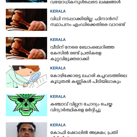
വയോധികനുൾപ്പെടെ ലക്ഷങ്ങൾ
നഷ്ടമായി
KERALA
വിധി നടപ്പാക്കിയില്ല: ഫിനാൻസ്
സ്ഥാപനം എംഡിക്കെതിരെ വാറണ്ട്
KERALA
വീടിന് നേരെ ബോംബെറിഞ്ഞ
കേസിൽ രണ്ട് പ്രതികളെ
കുറ്റവിമുക്തരാക്കി
KERALA
കോഴിക്കോട്ടെ ലഹരി കച്ചവടത്തിലെ
കൂടുതൽ കണ്ണികൾ പിടിയിലാകും
KERALA
കഞ്ചാവ് വില്പന ചോദ്യം ചെയ്ത
വിദ്യാർത്ഥികളെ മർദ്ദിച്ചു
KERALA
കോഫി ഷോപ്പിൽ അക്രമം; പ്രതി