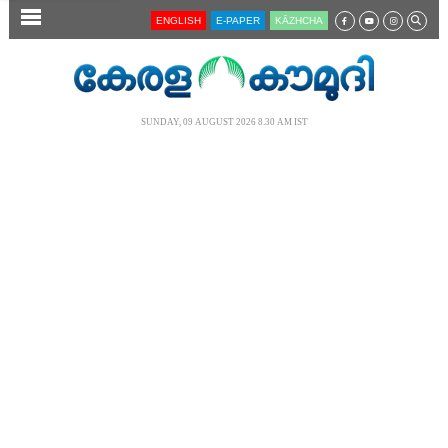
SECTIONS
ENGLISH
E-PAPER
KĀZHCHA
HOME
LATEST
SUNDAY, 09 AUGUST 2026 8.30 AM IST
AUDIO
NOTIFIED NEWS
POLL
KERALA
LOCAL
NEWS 360
CASE DIARY