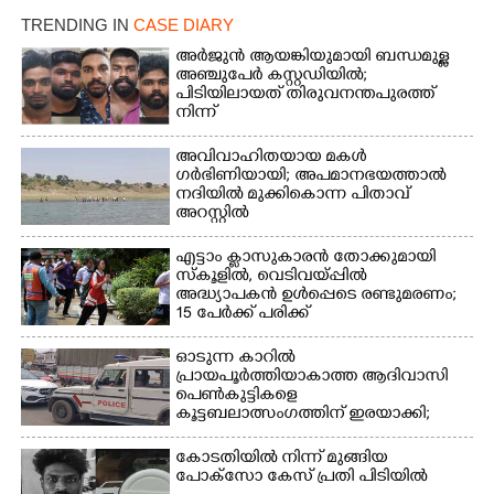
20 ആൺകുട്ടികളുടെ 200
TRENDING IN
CASE DIARY
മീറ്റർ ഓട്ടം ഫൈനൽ
അർജുൻ ആയങ്കിയുമായി ബന്ധമുള്ള
മത്സരത്തിനിടെ സിന്തറ്റിക്
അഞ്ചുപേർ കസ്റ്റഡിയിൽ;
ട്രാക്കിന് കുറുകെ ഓടുന്ന
പിടിയിലായത് തിരുവനന്തപുരത്ത്
നായകൾ.
നിന്ന്
അവിവാഹിതയായ മകൾ
ഗർഭിണിയായി; അപമാനഭയത്താൽ
നദിയിൽ മുക്കികൊന്ന പിതാവ്
അറസ്റ്റിൽ
എട്ടാം ക്ളാസുകാരൻ തോക്കുമായി
സ്കൂളിൽ, വെടിവയ്പ്പിൽ
അദ്ധ്യാപകൻ ഉൾപ്പെടെ രണ്ടുമരണം;
15 പേർക്ക് പരിക്ക്
ഓടുന്ന കാറിൽ
പ്രായപൂർത്തിയാകാത്ത ആദിവാസി
പെൺകുട്ടികളെ
കൂട്ടബലാത്സംഗത്തിന് ഇരയാക്കി;
മൂന്ന് പേർ പിടിയിൽ
കോടതിയിൽ നിന്ന് മുങ്ങിയ
പോക്സോ കേസ് പ്രതി പിടിയിൽ