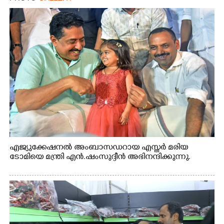
എജ്യുക്കേഷനൽ അംബാസഡറായ എസ്തർ മരിയ
ടോമിയെ മന്ത്രി എൻ.ഷംസുദ്ദീൻ അഭിനന്ദിക്കുന്നു.