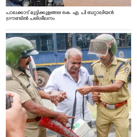
പാലക്കാട് മുട്ടിക്കുളങ്ങര കെ. എ. പി ബറ്റാലിയൻ
ഗ്രൗണ്ടിൽ പരിശീലനം