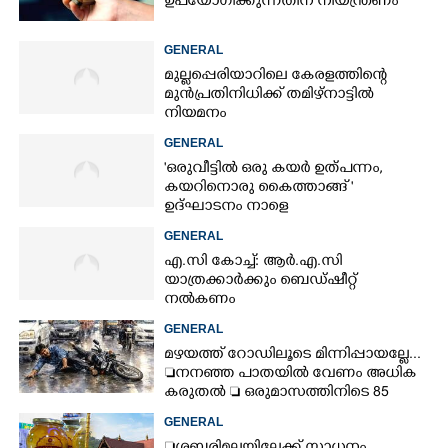
ഉപയോഗിക്കുന്നതിന് നിയന്ത്രണം
GENERAL
മുല്ലപ്പെരിയാറിലെ കേരളത്തിന്റെ
മുൻപ്രതിനിധിക്ക് തമിഴ്നാട്ടിൽ
നിയമനം
GENERAL
'ഒരുവീട്ടിൽ ഒരു കയർ ഉത്പന്നം,
കയറിനൊരു കൈത്താങ്ങ് '
ഉദ്ഘാടനം നാളെ
GENERAL
എ.സി കോച്ച്: ആർ.എ.സി
യാത്രക്കാർക്കും ബെഡ്ഷീറ്റ്
നൽകണം
GENERAL
മഴയത്ത് റോഡിലൂടെ മിന്നിപ്പായല്ലേ...
നനഞ്ഞ പാതയിൽ വേണം അധിക
കരുതൽ  ഒരുമാസത്തിനിടെ 85
അപകടം
GENERAL