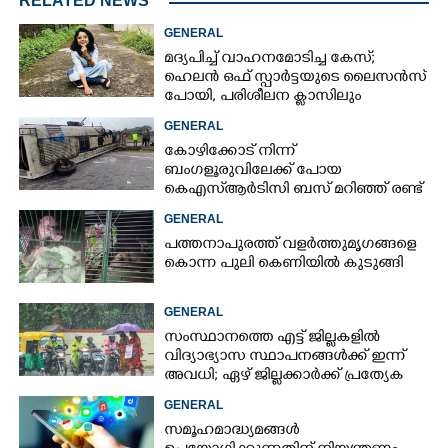
RELATED NEWS
GENERAL
മദ്യപിച്ച് വാഹനമോടിച്ച കേസ്;
ഹെലൻ ഒഫ് സ്പാർട്ടയുടെ ലൈസൻസ്
പോയി, പരിശീലന ക്ലാസിലും
പങ്കെടുക്കണം
GENERAL
കോഴിക്കോട് നിന്ന്
ബംഗളൂരുവിലേക്ക് പോയ
കെഎസ്‌ആർടിസി ബസ് മറിഞ്ഞ് രണ്ട്
മരണം; നിരവധിപേർ
GENERAL
ഗുരുതരാവസ്ഥയിൽ
പത്തനാപുരത്ത് വളർത്തുമൃഗങ്ങളെ
കൊന്ന പുലി കെണിയിൽ കുടുങ്ങി
GENERAL
സംസ്ഥാനത്തെ എട്ട് ജില്ലകളിൽ
വിദ്യാഭ്യാസ സ്ഥാപനങ്ങൾക്ക് ഇന്ന്
അവധി; ഏഴ് ജില്ലക്കാർക്ക് പ്രത്യേക
ജാഗ്രതാ മുന്നറിയിപ്പ്
GENERAL
സമൂഹമാദ്ധ്യമങ്ങൾ