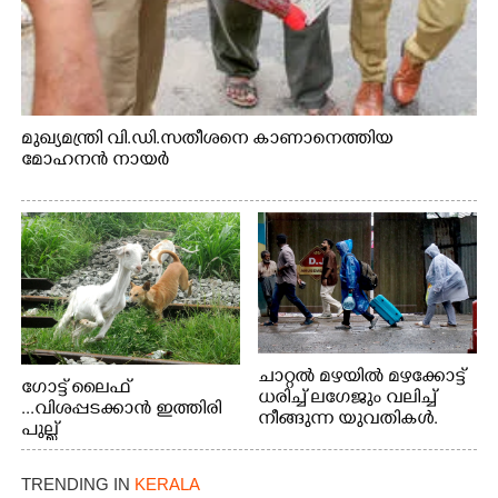
മുഖ്യമന്ത്രി വി.ഡി.സതീശനെ കാണാനെത്തിയ
മോഹനൻ നായർ
ചാറ്റൽ മഴയിൽ മഴക്കോട്ട്
ഗോട്ട് ലൈഫ്
ധരിച്ച് ലഗേജും വലിച്ച്
...വിശപ്പടക്കാൻ ഇത്തിരി
നീങ്ങുന്ന യുവതികൾ.
പുല്ല്
എറണാകുളം മേനകയിൽ
തിന്നാനെത്തിയതാണ്
നിന്നുള്ള കാഴ്ച
ആട്. തെരുവ് നായ്ക്കൾ
TRENDING IN
KERALA
കടിച്ച് കീറാൻ വന്നതോടെ