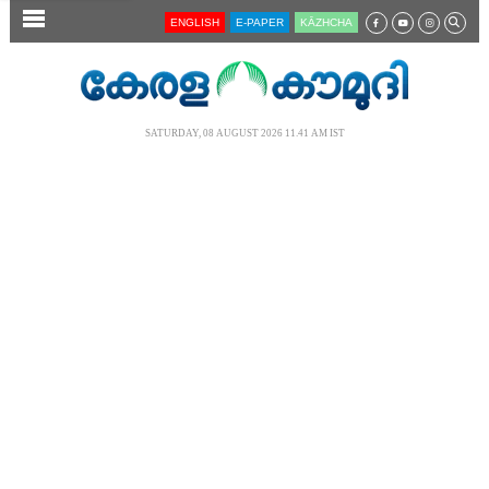
SECTIONS
ENGLISH
E-PAPER
KĀZHCHA
HOME
LATEST
SATURDAY, 08 AUGUST 2026 11.41 AM IST
AUDIO
NOTIFIED NEWS
POLL
KERALA
LOCAL
NEWS 360
CASE DIARY