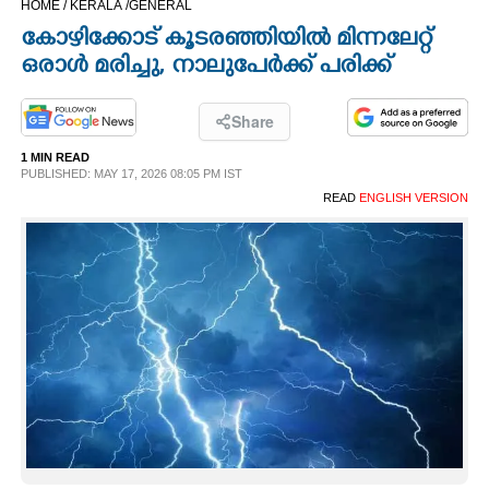
HOME /
KERALA /
GENERAL
CINEMA
കോഴിക്കോട് കൂടരഞ്ഞിയിൽ മിന്നലേറ്റ്
ഒരാൾ മരിച്ചു,​ നാലുപേർക്ക് പരിക്ക്
OPINION
Share
PHOTOS
1 MIN READ
PUBLISHED: MAY 17, 2026 08:05 PM IST
READ
ENGLISH VERSION
LIFESTYLE
SPIRITUAL
INFO+
ART
ASTRO