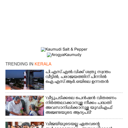
×
Share this link
TRENDING IN
KERALA
പി.എസ്.എൽ.വിക്ക് ശത്രു സ്വന്തം
Copy Link
വീട്ടിൽ,​ പരാജയത്തിന് പിന്നിൽ
ഐ.എസ്.ആർ.ഒയിലെ ഉന്നതൻ
'വീട്ടുപടിക്കലെ പെൻഷൻ വിതരണം
നിർത്തലാക്കാനുള്ള നീക്കം പദ്ധതി
അവസാനിപ്പിക്കാനുള്ള യുഡിഎഫ്
അജണ്ടയുടെ ആദ്യപടി'
'വിജയ്‌യുടെയല്ല ഏതവന്റെ