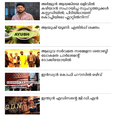
വയറിന്റെ ആന്തൽ മറന്ന്
അർജുൻ ആയങ്കിയെ ഒളിവിൽ
ജീവന് വേണ്ടിയായി ഓട്ടം.
കഴിയാൻ സഹായിച്ച സുഹൃത്തുക്കൾ
കസ്റ്റഡിയിൽ; പിടിയിലായത്
എറണാകുളം
കൊച്ചിയിലെ ഫ്ലാറ്റിൽനിന്ന്
വാത്തുരുത്തിയിൽ
നിന്നുള്ള കാഴ്ച
ആയുഷ് യൂണി: എതിർപ്പ് ശക്തം
ആലുവ സർവമത സമ്മേളന ശതാബ്ദി
ലോകമത പാർലമെന്റ്
ടോക്കിയോയിൽ
ഇൻഡ്യൻ കോഫി ഹൗസിൽ ഒഴിവ്
ഇന്ത്യൻ എഡിസന്റെ ജി.ഡി.എൻ