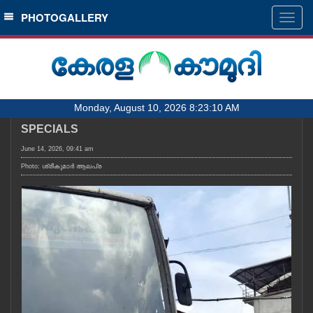
SECTIONS
PHOTOGALLERY
Togg
navig
HOME
LATEST
AUDIO
Monday, August 10, 2026 8:23:10 AM
NOTIFIED NEWS
SPECIALS
POLL
June 14, 2026, 09:41 am
KERALA
Photo: ശ്രീകുമാർ ആലപ്ര
LOCAL
OBITUARY
NEWS 360