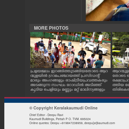
CASE DIARY
CINEMA
MORE PHOTOS
OPINION
PHOTOS
.സി.കനാൽ നിറ
പ്രളയജലം ഇറങ്ങിത്തുടങ്ങിയതോടെ ആറ
ആറന്മുള
LIFESTYLE
ട്ടിൽ നിന്ന് വ
ന്മുളയിൽ ഗ്രാമപഞ്ചായത്ത് പ്രസിഡന്റ്
തോടെ ഐ
തേക്ക്
മാരും അംഗങ്ങളും രാഷ്ട്രീയപ്രവത്തകരും
രക്ഷാപ്ര
കിടങ്ങറയിൽ
അടങ്ങുന്ന സംഘം റോഡിൽ അടിഞ്ഞ്
ത്തിയ ബ
SPIRITUAL
കൂടിയ ചെളിയും മണ്ണും മറ്റ് മാലിന്യങ്ങളും
തിരികെക
നീക്കം ചെയ്യുന്നു.
INFO+
© Copyright Keralakaumudi Online
Chief Editor - Deepu Ravi
Kaumudi Buildings, Pettah P O. TVM. 695024
ART
Online queries: Deepu +919847238959, deepu[at]kaumudi.com