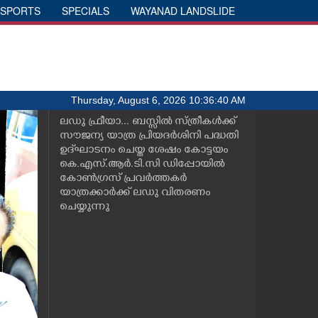
SPORTS
SPECIALS
WAYANAD LANDSLIDE
Thursday, August 6, 2026 10:36:40 AM
ലഡു ഫ്രീയാ... ബസ്സിൽ സ്ത്രീകൾക്ക്
സൗജന്യ യാത്ര പ്രിയദർശിനി പദ്ധതി
ഉദ്‌ഘാടനം ചെയ്ത ശേഷം കോട്ടയം
കെ.എസ്.ആർ.ടി.സി ഡിപ്പോയിൽ
കോൺഗ്രസ് പ്രവർത്തകർ
യാത്രക്കാർക്ക് ലഡു വിതരണം
ചെയ്യുന്നു