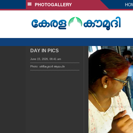
PHOTOGALLERY
HO
SECTIONS
HOME
LATEST
AUDIO
NOTIFIED NEWS
DAY IN PICS
POLL
June 15, 2026, 06:41 am
Photo: ശ്രീകുമാർ ആലപ്ര
KERALA
LOCAL
OBITUARY
NEWS 360