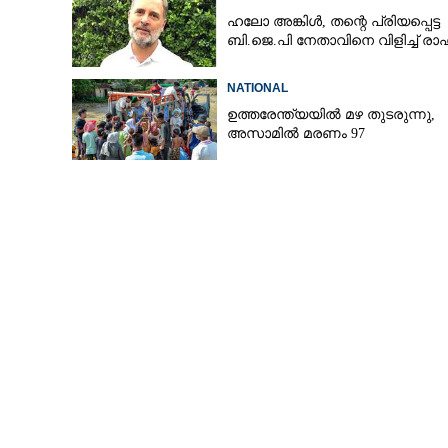
ഹലോ അങ്കിൾ,​ തന്റെ പ്രിയപ്പെട്ട
ബി.ജെ.പി നേതാവിനെ വിളിച്ച് ര
NATIONAL
ഉത്തരേന്ത്യയിൽ മഴ തുടരുന്നു,​
അസാമിൽ മരണം 97