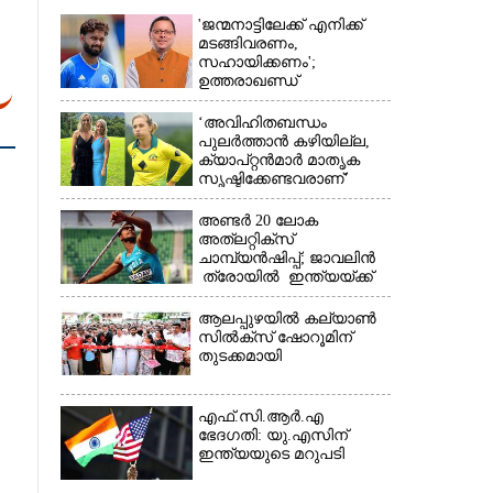
'ജന്മനാട്ടിലേക്ക് എനിക്ക്
മടങ്ങിവരണം,
സഹായിക്കണം';
ഉത്തരാഖണ്ഡ്
മുഖ്യമന്ത്രിയോട്
അപേക്ഷയുമായി ഋഷഭ്
‘അവിഹിതബന്ധം
പന്ത്
പുലർത്താൻ കഴിയില്ല,​
ക്യാപ്റ്റൻമാർ മാതൃക
×
സൃഷ്ടിക്കേണ്ടവരാണ്'
വിമർശനവുമായി ക്രിക്കറ്റ്
താരത്തിന്റെ ഭാര്യ
അണ്ടർ 20 ലോക
അത്‌ലറ്റിക്സ്
ചാമ്പ്യൻഷിപ്പ്; ജാവലിൻ
ത്രോയിൽ ഇന്ത്യയ്ക്ക്
വെള്ളി
ആലപ്പുഴയിൽ കല്യാൺ
സിൽക്‌സ് ഷോറൂമിന്
തുടക്കമായി
എഫ്.സി.ആർ.എ
ഭേദഗതി: യു.എസിന്
ഇന്ത്യയുടെ മറുപടി