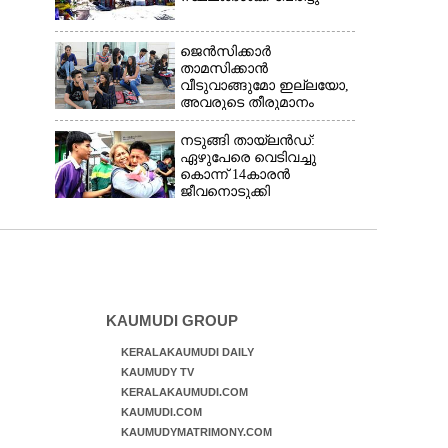
ജെൻസിക്കാർ
താമസിക്കാൻ
വീടുവാങ്ങുമോ ഇല്ലയോ,
അവരുടെ തീരുമാനം
ആരുടെ ജോലിയാണ്
ഇല്ലാതാക്കുന്നതെന്ന്
നടുങ്ങി തായ്‌ലൻഡ്:
അറിയാമോ?
ഏഴുപേരെ വെടിവച്ചു
കൊന്ന് 14കാരൻ
ജീവനൊടുക്കി
KAUMUDI GROUP
KERALAKAUMUDI DAILY
KAUMUDY TV
KERALAKAUMUDI.COM
KAUMUDI.COM
KAUMUDYMATRIMONY.COM