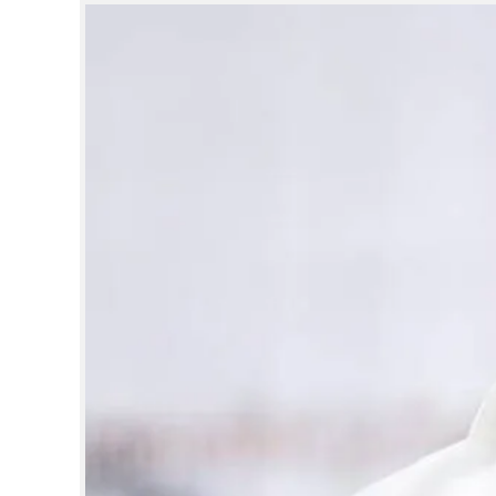
CINEMA
OPINION
PHOTOS
LIFESTYLE
SPIRITUAL
INFO+
ART
ASTRO