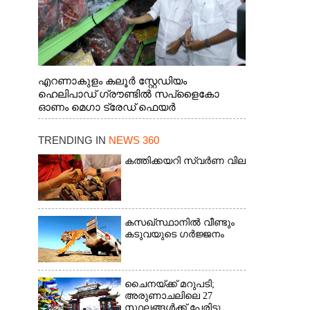
എറണാകുളം കലൂർ സ്റ്റേഡിയം
ഹെലിപാഡ് ഗ്രൗണ്ടിൽ സപ്ളൈകോ
ഓണം മെഗാ ട്രേഡ് ഫെയർ
സംസ്ഥാനതല ഉദ്ഘാടനം നിർവഹിച്ച്
സ്റ്റാൾ സന്ദർശിക്കുന്ന മുഖ്യമന്ത്രി വി.ഡി.
TRENDING IN
NEWS 360
സതീശൻ. മന്ത്രി അനൂപ് ജേക്കബ് സമീപം
കത്തിക്കയറി സ്വർണ വില
കസഖ്‌സ്ഥാനിൽ വീണ്ടും
കടുവയുടെ ഗർജ്ജനം
ചൈനയ്ക്ക് മറുപടി;
അരുണാചലിലെ 27
സ്ഥലങ്ങൾക്ക് പേരിട്ടു