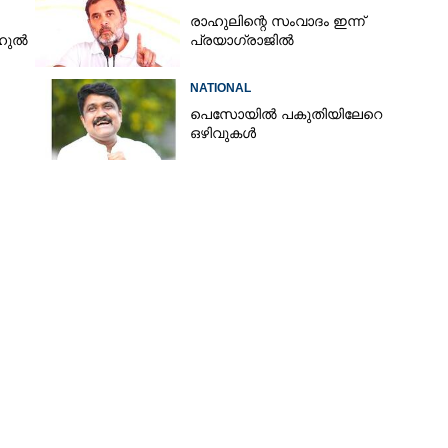
രാഹുലിന്റെ സംവാദം ഇന്ന്
ാഹുൽ
പ്രയാഗ്‌രാജിൽ
NATIONAL
പെസോയിൽ പകുതിയിലേറെ
ഒഴിവുകൾ