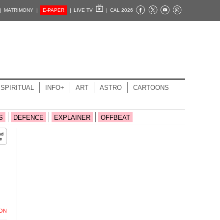
|
MATRIMONY |
E-PAPER
|
LIVE TV
|
CAL 2026
SPIRITUAL
INFO+
ART
ASTRO
CARTOONS
S
DEFENCE
EXPLAINER
OFFBEAT
ION