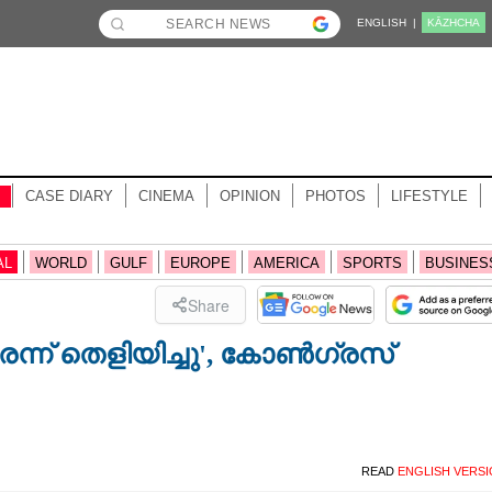
ENGLISH |
KĀZHCHA
CASE DIARY
CINEMA
OPINION
PHOTOS
LIFESTYLE
AL
WORLD
GULF
EUROPE
AMERICA
SPORTS
BUSINES
Share
ന്ന് തെളിയിച്ചു', കോണ്‍ഗ്രസ്
READ
ENGLISH VERS