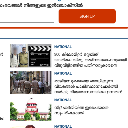
 സംഭവങ്ങൾ നിങ്ങളുടെ ഇൻബോക്സിൽ
NATIONAL
വർ
900 കിലോമീറ്റർ ഒറ്റയ്‌ക്ക്
യാത്രചെ‌യ്‌തു,​ അഭിനയമോഹവുമായി
Share this link
വീടുവിട്ടിറങ്ങിയ പതിനാറുകാരനെ
കണ്ടെത്തിയത് ഫിലിം സിറ്റിയിൽ
NATIONAL
രാജ്യസുരക്ഷയെ ബാധിക്കുന്ന
വിവരങ്ങൾ പാകിസ്ഥാന് ചോ‌ർത്തി
നൽകി; വ്യോമസേനയിലെ ഉന്നതൻ
ി
അറസ്റ്റിൽ
Copy Link
NATIONAL
‍ കൊള്ളാത്തവരെന്ന്
നീറ്റ് ഹർജിയിൽ ഇടപെടാതെ
ണ്‍ഗ്രസ് വഞ്ചിച്ചുവെന്ന്
സുപ്രീംകോടതി
രം'
NATIONAL