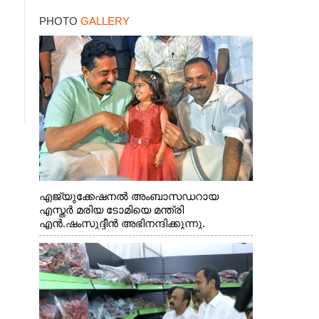
PHOTO
GALLERY
എജ്യുക്കേഷനൽ അംബാസഡറായ
എസ്തർ മരിയ ടോമിയെ മന്ത്രി
എൻ.ഷംസുദ്ദീൻ അഭിനന്ദിക്കുന്നു.