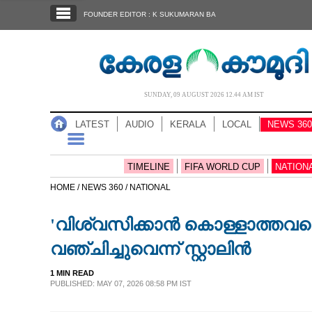
SECTIONS
FOUNDER EDITOR : K SUKUMARAN BA
HOME
LATEST
AUDIO
SUNDAY, 09 AUGUST 2026 12.44 AM IST
NOTIFIED NEWS
LATEST
AUDIO
KERALA
LOCAL
NEWS 360
POLL
KERALA
TIMELINE
FIFA WORLD CUP
NATION
HOME /
NEWS 360 /
NATIONAL
LOCAL
'വിശ്വസിക്കാന്‍ കൊള്ളാത്തവരെ
NEWS 360
വഞ്ചിച്ചുവെന്ന് സ്റ്റാലിന്‍
1 MIN READ
CASE DIARY
PUBLISHED: MAY 07, 2026 08:58 PM IST