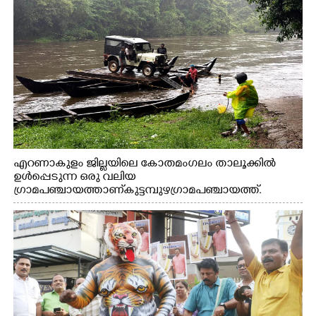
എറണാകുളം ജില്ലയിലെ കോതമംഗലം താലൂക്കിൽ
ഉൾപ്പെടുന്ന ഒരു വലിയ
ഗ്രാമപഞ്ചായത്താണ് കുട്ടമ്പുഴ ഗ്രാമ പഞ്ചായത്ത്.
ആദിവാസി ഊരുകളായ വെള്ളാരംകുത്ത്, കത്തിപ്പാറ,
ഉറിയംപെട്ടി, തേക്കല്ല്, വെട്ടിക്കല്ല്, മഞ്ചപ്പാറ എന്നീ ആറു
സ്ഥലങ്ങളിലേക്കുള്ള പ്രധാന സഞ്ചാര മാർഗമാണ് ഈ
കാണുന്ന കടത്ത് വള്ളം