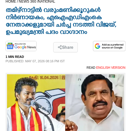
HOME /
NEWS 360 /
NATIONAL
CINEMA
തമിഴ്നാട്ടിൽ വരുംമണിക്കൂറുകൾ
നിർണായകം,​ എഐഎഡിഎംകെ
OPINION
നേതാക്കളുമായി ചർച്ച നടത്തി വിജയ്,​
ഉപമുഖ്യമന്ത്രി പദം വാഗ്ദാനം
PHOTOS
Share
LIFESTYLE
1 MIN READ
PUBLISHED: MAY 07, 2026 08:16 PM IST
READ
ENGLISH VERSION
SPIRITUAL
INFO+
ART
ASTRO