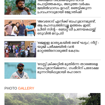
'അഭിജീത് ദീപ്‌കെയുടെ ഭാവി
പൊട്ടിത്തകരും, അടുത്ത വർഷം
ജയിൽവാസം ഉറപ്പ്'; ഞെട്ടിക്കുന്ന
പ്രവചനവുമായി ജ്യോതിഷി
'അവരോട് എനിക്ക് ബഹുമാനമുണ്ട്',​
ആ രഹസ്യത്തിനുള്ള ഉത്തരം ഇത്;
പ്രീതി സിന്റ - ബ്രെറ്റ് ലീ പ്രണയകഥയ്ക്ക്
ഒടുവിൽ മറുപടി
'ജെഇഇ മാതൃകയിൽ രണ്ട് ഘട്ടം'; നീറ്റ് -
യുജി പരീക്ഷയിൽ വൻ
മാറ്റത്തിനൊരുങ്ങി കേന്ദ്രം
'ടെസ്റ്റ് ക്രിക്കറ്റിൽ മുതിർന്ന താരങ്ങളെ
ബഹുമാനിക്കണം', ഗംഭീറിന് പരോക്ഷ
മുന്നറിയിപ്പുമായി രഹാനെ
PHOTO
GALLERY