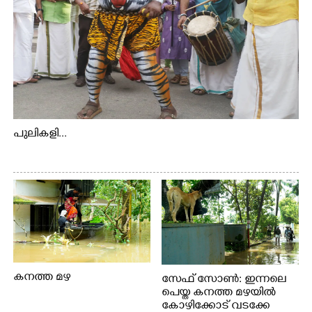
പുലികളി...
കനത്ത മഴ
സേഫ് സോൺ: ഇന്നലെ
പെയ്ത കനത്ത മഴയിൽ
കോഴിക്കോട് വടക്കേ