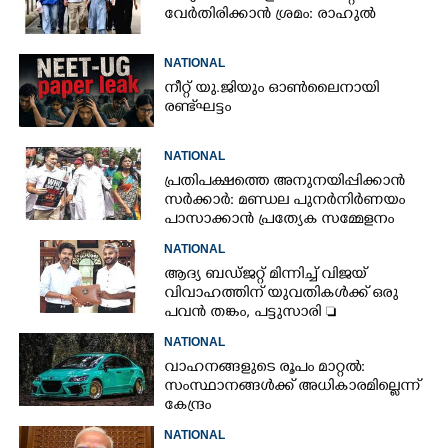
വേർതിരിക്കാൻ ശ്രമം: രാഹുൽ
NATIONAL
നീറ്റ് യു.ജിയും ഓൺലൈനായി
രണ്ട് ഘട്ടം
NATIONAL
പ്രതിപക്ഷത്തെ അനുനയിപ്പിക്കാൻ
സർക്കാർ: മണ്ഡല പുനർനിർണയം
പാസാക്കാൻ പ്രത്യേക സമ്മേളനം
NATIONAL
ആദ്യ ബഡ്ജറ്റ് മിന്നിച്ച് വിജയ്
വിവാഹത്തിന് യുവതികൾക്ക് ഒരു
പവൻ തങ്കം, പട്ടുസാരി 
നവജാതശിശുക്കൾക്ക്
NATIONAL
സ്വർണമോതിരം  വിദ്യാർത്ഥികൾക്ക്
വാഹനങ്ങളുടെ രൂപം മാറ്റൽ:
സൈക്കിൾ
സംസ്ഥാനങ്ങൾക്ക് അധികാരമില്ലെന്ന്
കേന്ദ്രം
NATIONAL