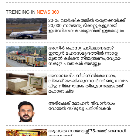
വയലിൽ വെള്ളം
കയറിയതിനെ തുടർന്ന്
TRENDING IN
NEWS 360
വീട്ടുസാധനങ്ങളുമായി
വെള്ളത്തിലൂടെ
20-ാം വാർഷികത്തിൽ യാത്രക്കാർക്ക്
20,000 സൗജന്യ ടിക്കറ്റുകളുമായി
നടന്നുവരുന്നവരെ
ഇൻഡിഗോ: ചെയ്യേണ്ടത് ഇത്രമാത്രം
മതിലിനു മുകളിൽ നോക്കി
നിൽക്കുന്ന
നായ. ഫോട്ടോ: കെ.വിശ്വജി
അഗ്നി-6 രഹസ്യ പരീക്ഷണമോ?
ത്ത്
ഇന്ത്യൻ മഹാസമുദ്രത്തിൽ നാളെ
മുതൽ കർശന നിയന്ത്രണം,വ്യോമ-
സമുദ്ര പാതകൾ അടയ്ക്കും
അനലോഗ് പനീറിന് നിരോധനം,
വിലക്ക് ലംഘിക്കുന്നവർക്ക് ഒരു ലക്ഷം
പിഴ; നിർണായക തീരുമാനമെടുത്ത്
മഹാരാഷ്ട്ര
അഭിഷേക് മോഹൻ ട്രിവാൻഡ്രം
റോയൽ സ് മുഖ്യ പരിശീലകൻ
ആച്യുത സാമന്തയ്ക്ക് 75-ാമത് ഓണററി