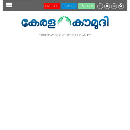
SECTIONS
ENGLISH
E-PAPER
KĀZHCHA
HOME
LATEST
THURSDAY, 06 AUGUST 2026 9.11 AM IST
AUDIO
NOTIFIED NEWS
POLL
KERALA
LOCAL
NEWS 360
CASE DIARY