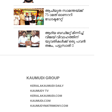
ആച്യുത സാമന്തയ്ക്ക്
75-ാമത് ഓണററി
ഡോക്ടറേറ്റ്
ആദ്യ ബഡ്ജറ്റ് മിന്നിച്ച്
വിജയ് വിവാഹത്തിന്
യുവതികൾക്ക് ഒരു പവൻ
തങ്കം, പട്ടുസാരി 
നവജാതശിശുക്കൾക്ക്
സ്വർണമോതിരം 
വിദ്യാർത്ഥികൾക്ക്
സൈക്കിൾ
KAUMUDI GROUP
KERALAKAUMUDI DAILY
KAUMUDY TV
KERALAKAUMUDI.COM
KAUMUDI.COM
KAUMUDYMATRIMONY.COM