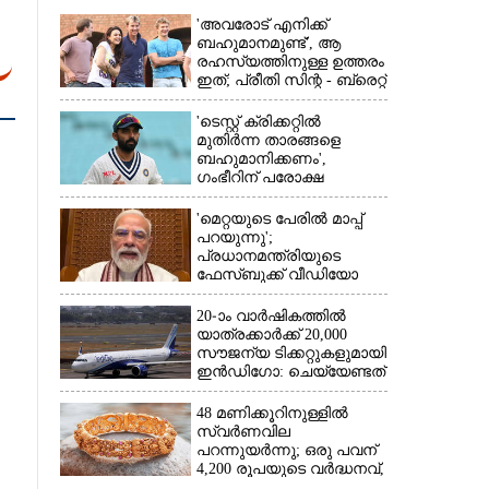
'അവരോട് എനിക്ക്
ബഹുമാനമുണ്ട്',​ ആ
രഹസ്യത്തിനുള്ള ഉത്തരം
ഇത്; പ്രീതി സിന്റ - ബ്രെറ്റ്
ലീ പ്രണയകഥയ്ക്ക്
ഒടുവിൽ മറുപടി
'ടെസ്റ്റ് ക്രിക്കറ്റിൽ
മുതിർന്ന താരങ്ങളെ
ബഹുമാനിക്കണം',
×
ഗംഭീറിന് പരോക്ഷ
മുന്നറിയിപ്പുമായി രഹാനെ
'മെറ്റയുടെ പേരിൽ മാപ്പ്
പറയുന്നു';
പ്രധാനമന്ത്രിയുടെ
ഫേസ്‌ബുക്ക് വീഡിയോ
നീക്കം ചെയ്തതിൽ
ക്ഷമാപണം
20-ാം വാർഷികത്തിൽ
യാത്രക്കാർക്ക് 20,000
സൗജന്യ ടിക്കറ്റുകളുമായി
ഇൻഡിഗോ: ചെയ്യേണ്ടത്
ഇത്രമാത്രം
48 മണിക്കൂറിനുള്ളിൽ
സ്വർണവില
പറന്നുയർന്നു; ഒരു പവന്
4,200 രൂപയുടെ വർദ്ധനവ്,
വിവാഹ സീസണിൽ