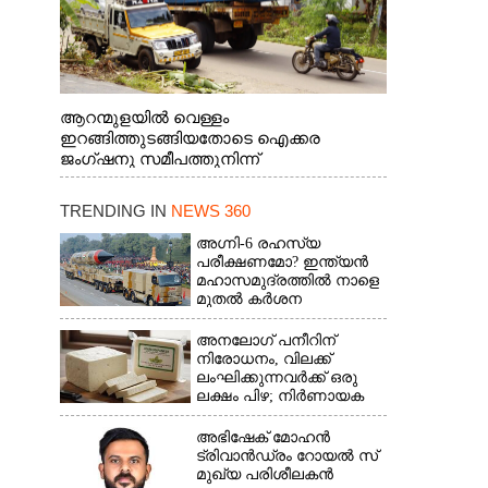
ആറന്മുളയിൽ വെള്ളം
ഇറങ്ങിത്തുടങ്ങിയതോടെ ഐക്കര
ജംഗ്ഷനു സമീപത്തുനിന്ന്
രക്ഷാപ്രവർത്തനത്തിന് കൊല്ലത്ത് നിന്ന്
എത്തിയ ബോട്ടുകൾ
TRENDING IN
NEWS 360
തിരികെക്കൊണ്ടുപോകുന്നു.
അഗ്നി-6 രഹസ്യ
പരീക്ഷണമോ? ഇന്ത്യൻ
മഹാസമുദ്രത്തിൽ നാളെ
മുതൽ കർശന
നിയന്ത്രണം,വ്യോമ-
സമുദ്ര പാതകൾ
അനലോഗ് പനീറിന്
അടയ്ക്കും
നിരോധനം, വിലക്ക്
ലംഘിക്കുന്നവർക്ക് ഒരു
ലക്ഷം പിഴ; നിർണായക
തീരുമാനമെടുത്ത്
മഹാരാഷ്ട്ര
അഭിഷേക് മോഹൻ
ട്രിവാൻഡ്രം റോയൽ സ്
മുഖ്യ പരിശീലകൻ