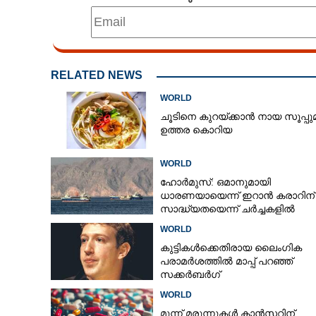
RELATED NEWS
WORLD
ചൂടിനെ കുറയ്‌ക്കാൻ നായ സൂപ്പു
ഉത്തര കൊറിയ
WORLD
ഹോർമുസ്: ഒമാനുമായി
ധാരണയായെന്ന് ഇറാൻ കരാറിന് 
സാദ്ധ്യതയെന്ന് ചർച്ചകളിൽ
യു.എസിന് പങ്കില്ലെന്ന് ഇറാൻ
WORLD
അമേരിക്കയ്‌ക്
കുട്ടികൾക്കെതിരായ ലൈംഗിക
പരാമർശത്തിൽ മാപ്പ് പറഞ്ഞ്
സ്വന്തമാക്കിയ
സക്കർബർഗ്
അത്യാധുനിക
WORLD
മൂന്ന് മരുന്നുകൾ കാൻസറിന്