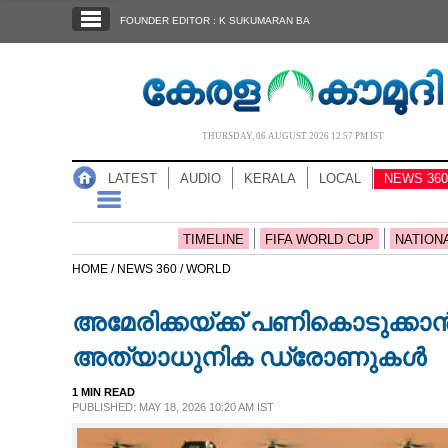
SECTIONS
FOUNDER EDITOR : K SUKUMARAN BA
HOME
LATEST
AUDIO
THURSDAY, 06 AUGUST 2026 12.57 PM IST
NOTIFIED NEWS
LATEST
AUDIO
KERALA
LOCAL
NEWS 360
POLL
KERALA
TIMELINE
FIFA WORLD CUP
NATION
HOME /
NEWS 360 /
WORLD
LOCAL
അമേരിക്കയ്‌ക്ക് പണികൊടുക്കാ
NEWS 360
അത്യാധുനിക ഡ്രോണുകൾ
1 MIN READ
CASE DIARY
PUBLISHED: MAY 18, 2026 10:20 AM IST