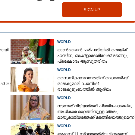
WORLD
മായി
ഓൺലൈൻ പരിപാടിയിൽ ഷെയ്ഖ്
ഹസീന, ബംഗ്ളാദേശിലേക്ക് മടങ്ങും,
പ്രക്ഷോഭം ആസൂത്രിതം
Share this link
WORLD
സൈനികസേവനത്തിന് ഡെന്മാർക്ക്
50-50
രാജകുമാരി ഡാനിഷ്
രാജകുടുംബത്തിൽ ആദ്യം
WORLD
Copy Link
ക് പണികൊടുക്കാൻ ക്യൂബ?
നടന്നത് വിദ്യാർത്ഥി പ്രതിഷേധമല്ല,​
അധികാര മാറ്റത്തിനുള്ള ശ്രമം;
ത് 300ലധികം
മാതൃരാജ്യത്തേക്ക് മടങ്ങിയെത്തുമെന്ന്
 ഡ്രോണുകൾ
ഷെയ്ഖ് ഹസീന
WORLD
ആഗസ്റ്റ് 11 സ്വാതന്ത്ര്യ ദിനമെന്ന്