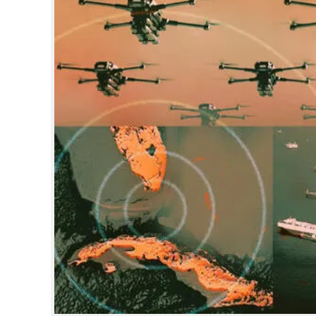
CINEMA
OPINION
PHOTOS
LIFESTYLE
SPIRITUAL
INFO+
ART
ASTRO