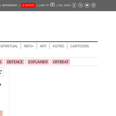
|
MATRIMONY |
E-PAPER
|
LIVE TV
|
CAL 2026
SPIRITUAL
INFO+
ART
ASTRO
CARTOONS
S
DEFENCE
EXPLAINER
OFFBEAT
ം