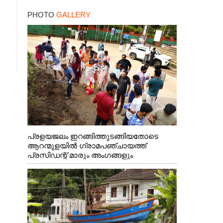
കനത്ത തിരിച്ചടി
PHOTO
GALLERY
പ്രളയജലം ഇറങ്ങിത്തുടങ്ങിയതോടെ
ആറന്മുളയിൽ ഗ്രാമപഞ്ചായത്ത്
പ്രസിഡന്റ് മാരും അംഗങ്ങളും
രാഷ്ട്രീയപ്രവത്തകരും അടങ്ങുന്ന സംഘം
റോഡിൽ അടിഞ്ഞ് കൂടിയ ചെളിയും മണ്ണും
മറ്റ് മാലിന്യങ്ങളും നീക്കം ചെയ്യുന്നു.