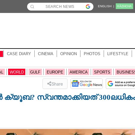
ENGLISH |
KĀZHCHA
CASE DIARY
CINEMA
OPINION
PHOTOS
LIFESTYLE
AL
WORLD
GULF
EUROPE
AMERICA
SPORTS
BUSINES
Share
ൻ ക്യൂബ? സ്വന്തമാക്കിയത് 300ലധിക