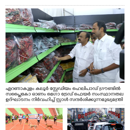
എറണാകുളം കലൂർ സ്റ്റേഡിയം ഹെലിപാഡ് ഗ്രൗണ്ടിൽ
സപ്ളൈകോ ഓണം മെഗാ ട്രേഡ് ഫെയർ സംസ്ഥാനതല
ഉദ്ഘാടനം നിർവഹിച്ച് സ്റ്റാൾ സന്ദർശിക്കുന്ന മുഖ്യമന്ത്രി
വി.ഡി. സതീശൻ. മന്ത്രി അനൂപ് ജേക്കബ് സമീപം