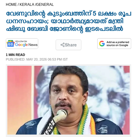
HOME /
KERALA /
GENERAL
CINEMA
വേണുവിന്റെ കുടുംബത്തിന് 5 ലക്ഷം രൂപ
ധനസഹായം; യാഥാര്‍ത്ഥ്യമായത് മന്ത്രി
OPINION
ഷിബു ബേബി ജോണിന്റെ ഇടപെടലില്‍
PHOTOS
Share
1 MIN READ
LIFESTYLE
PUBLISHED: MAY 20, 2026 06:53 PM IST
SPIRITUAL
INFO+
ART
ASTRO