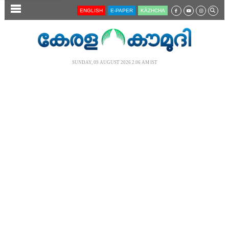
SECTIONS
ENGLISH
E-PAPER
KĀZHCHA
HOME
LATEST
SUNDAY, 09 AUGUST 2026 2.06 AM IST
AUDIO
NOTIFIED NEWS
POLL
KERALA
LOCAL
NEWS 360
CASE DIARY