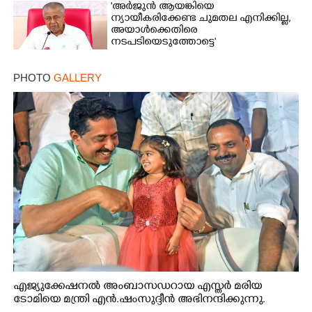
'അർജുൻ ആയങ്കിയെ
ന്യായീകരിക്കേണ്ട ചുമതല എനിക്കില്ല,
അയാൾക്കെതിരെ
നടപടിയെടുത്തോട്ടെ'
PHOTO
GALLERY
എജ്യുക്കേഷനൽ അംബാസഡറായ എസ്തർ മരിയ
ടോമിയെ മന്ത്രി എൻ.ഷംസുദ്ദീൻ അഭിനന്ദിക്കുന്നു.