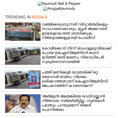
TRENDING IN
KERALA
വഞ്ചിക്കപ്പെടുന്നത് വിദ്യാർത്ഥികളും
സാധാരണക്കാരും; മ്യൂൾ അക്കൗണ്ട്
ഉടമകളാകാതെ ശ്രദ്ധിക്കുക,
നിർദ്ദേശങ്ങളുമായി പൊലീസ്
കോഴിക്കോട് നിന്ന് ബംഗളൂരുവിലേക്ക്
പോയ കെഎസ്‌ആർടിസി ബസ്
മറിഞ്ഞ് രണ്ട് മരണം; നിരവധിപേർ
ഗുരുതരാവസ്ഥയിൽ
പത്ത് മണിക്കൂർ യാത്രയ്‌ക്ക് ഒറ്റ
ഡ്രൈവർ മാത്രം; വിശ്രമം
ലഭിക്കാത്തതാണ് കെഎസ്‌ആർടിസി
അപകടത്തിന് കാരണമെന്ന്
വിമർശനം
'അർജുൻ ആയങ്കിയെ വെടിവയ്ക്കാൻ
നിർദേശം നൽകിയിട്ടില്ല'; ഗുണ്ടകൾ
പലതും പറയുമെന്ന് രമേശ്
ചെന്നിത്തല