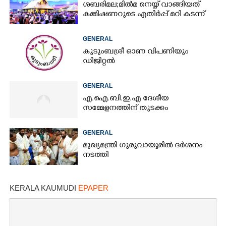
ശബരിമല;മിൽമ നെയ്യ് വാങ്ങിയത്
കമ്മിഷണറുടെ എതിർപ്പ് മറി കടന്ന്
GENERAL
കുടുംബശ്രീ ഓണ വിപണിയും
ഡിജിറ്റൽ
GENERAL
എ.ഐ.ബി.ഇ.എ ദേശീയ
സമ്മേളനത്തിന് തുടക്കം
GENERAL
മുഖ്യമന്ത്രി ഗുരുവായൂരിൽ ദർശനം
നടത്തി
KERALA KAUMUDI
EPAPER