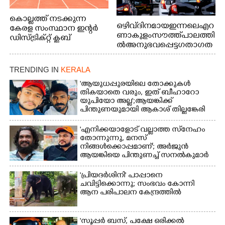
കൊല്ലത്ത് നടക്കുന്ന
ഒഴിവ് ദിനമായ ഇന്നലെ എറ
കേരള സംസ്ഥാന ഇന്റർ
ണാകുളം സൗത്ത് പാലത്തി
ഡിസ്ട്രിക്റ്റ് ക്ലബ്
ൽ അനുഭവപ്പെട്ട ഗതാഗത
അത്‌ലറ്റിക്
ക്കുരുക്ക്
ചാമ്പ്യൻഷിപ്പിൽ അണ്ടർ
20 ആൺകുട്ടികളുടെ 200
TRENDING IN
KERALA
മീറ്റർ ഓട്ടം ഫൈനൽ
'ആയുധപ്പുരയിലെ തോക്കുകൾ
മത്സരത്തിനിടെ സിന്തറ്റിക്
തികയാതെ വരും, ഇത് ബീഹാറോ
ട്രാക്കിന് കുറുകെ ഓടുന്ന
യുപിയോ അല്ല';ആയങ്കിക്ക്
നായകൾ.
പിന്തുണയുമായി ആകാശ് തില്ലങ്കേരി
'എനിക്കയാളോട് വല്ലാത്ത സ്‌നേഹം
തോന്നുന്നു, മനസ്
നിങ്ങൾക്കൊപ്പമാണ്'; അർജുൻ
ആയങ്കിയെ പിന്തുണച്ച് സനൽകുമാർ
'പ്രിയദർശിനി' പാപ്പാനെ
ചവിട്ടിക്കൊന്നു; സംഭവം കോന്നി
ആന പരിപാലന കേന്ദ്രത്തിൽ
'സൂപ്പർ ബസ്, പക്ഷേ ഒരിക്കൽ