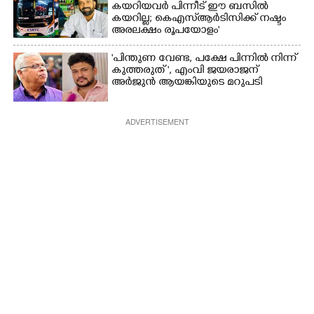
കയറിയവർ പിന്നീട് ഈ ബസിൽ
കയറില്ല; കെഎസ്ആർടിസിക്ക് നഷ്ടം
അരലക്ഷം രൂപയോളം'
"പിന്തുണ വേണ്ട,​ പക്ഷേ പിന്നിൽ നിന്ന്
കുത്തരുത് ", എംവി ജയരാജന്
അർജുൻ ആയങ്കിയുടെ മറുപടി
ADVERTISEMENT