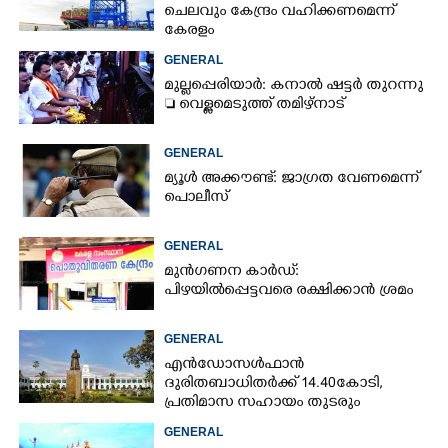
ചെലവും കേന്ദ്രം വഹിക്കണമെന്ന്
കേരളം
GENERAL
മുല്ലപ്പെരിയാർ: കനാൽ ഷട്ടർ തുറന്നു
 വെള്ളമെടുത്ത് തമിഴ്നാട്
GENERAL
മ്യൂൾ അക്കൗണ്ട്: ജാഗ്രത വേണമെന്ന്
പൊലീസ്
GENERAL
മുൻഗണന കാർഡ്:
പിഴയിൽപ്പെട്ടവരെ രക്ഷിക്കാൻ ശ്രമം
GENERAL
എൻഡോസൾഫാൻ
ദുരിതബാധിതർക്ക് 14.40കോടി,
പ്രതിമാസ സഹായം തുടരും
GENERAL