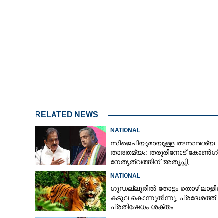
'വിജയ്‌യുടെ ജ
ജാതകത്തോട് ഏ
പ്രധാനമന്ത്രി
RELATED NEWS
NATIONAL
സിജെപിയുമായുള്ള അനാവശ്യ
താരതമ്യം: തരൂരിനോട് കോൺഗ്
നേതൃത്വത്തിന് അതൃപ്തി,
താക്കീതുമായി കെസി വേണുഗോ
NATIONAL
ഗൂഡല്ലൂരിൽ തോട്ടം തൊഴിലാള
കടുവ കൊന്നുതിന്നു; പ്രദേശത്ത്
പ്രതിഷേധം ശക്തം