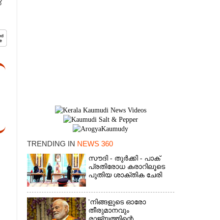
TRENDING IN
NEWS 360
×
സൗദി - തുർക്കി - പാക്
പ്രതിരോധ കരാറിലൂടെ
പുതിയ ശാക്തിക ചേരി
'നിങ്ങളുടെ ഓരോ
തീരുമാനവും
രാജ്യത്തിന്റെ