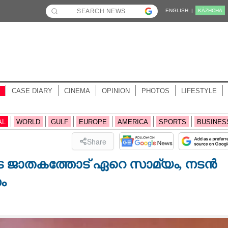
ENGLISH |
KĀZHCHA
CASE DIARY
CINEMA
OPINION
PHOTOS
LIFESTYLE
AL
WORLD
GULF
EUROPE
AMERICA
SPORTS
BUSINES
Share
ടെ ജാതകത്തോട് ഏറെ സാമ്യം, നടൻ
ം