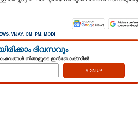
NEWS
,
VIJAY
,
CM
,
PM
,
MODI
യിരിക്കാം ദിവസവും
 സംഭവങ്ങൾ നിങ്ങളുടെ ഇൻബോക്സിൽ
Watch More
Share this link