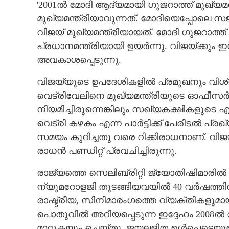
'2001ൽ മോദി ആദ്യമായി ഗുജറാത്ത് മുഖ്യ
മുഖ്യമന്ത്രിയാവുന്നത്. മോദിയെപ്പോലെ സ
വിജയ് മുഖ്യമന്ത്രിയായത്. മോദി ഗുജറാത്ത
പ്രധാനമന്ത്രിയായി ഉയർന്നു. വിജയ്‌ക്കും 
അവകാശപ്പെടുന്നു.
വിജയ്‌യുടെ ഉപദേശികളിൽ പ്രമുഖനും വിശ്വ
വെട്രിവേലിനെ മുഖ്യമന്ത്രിയുടെ ഓഫീസർ
നിയമിച്ചിരുന്നെങ്കിലും സഖ്യകക്ഷികളുടെ എത
വെട്രി കഴകം എന്ന പാർട്ടിക്ക് പേരിടൽ പ്
സമയം കുറിച്ചതു വരെ റിക്കിരാധനാണ്. വിജയ്
രാധൻ പണ്ഡിറ്റ് പ്രവചിച്ചിരുന്നു.
രാജ്യത്തെ സെലിബ്രിറ്റി ജ്യോതിഷിമാരിൽ 
ന്യൂമറോളജി തുടങ്ങിയവയിൽ 40 വർഷത്തില
രാഷ്ട്രീയ, സിനിമാരംഗത്തെ വ്യക്തികളുമായി
പൊതുവിൽ അറിയപ്പെടുന്ന ഇദ്ദേഹം 2008ൽ ഡ
മാറ്റുകയും ചെയ്തു. ജയലളിത ഉൾപ്പെടെയുള്ള 