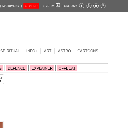
|
MATRIMONY |
E-PAPER
|
LIVE TV
|
CAL 2026
SPIRITUAL
INFO+
ART
ASTRO
CARTOONS
S
DEFENCE
EXPLAINER
OFFBEAT