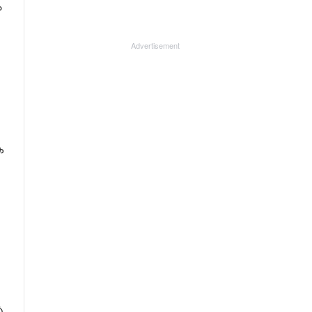
ം
Advertisement
ക
െ