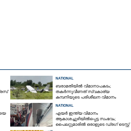
Copy Link
ാതകം മോദിയുടെ
റെ സാമ്യം, നടൻ
യാകും'; പ്രവചനം
NATIONAL
ബരാമതിയിൽ വിമാനാപകടം;
രസ്
തകർന്നുവീണത് സ്വകാര്യ
കമ്പനിയുടെ പരിശീലന വിമാനം
പാൽ
NATIONAL
ിയെ
എയർ ഇന്ത്യ വിമാനം
ആകാശച്ചുഴിയിൽപ്പെട്ട സംഭവം;
പൈലറ്റുമാരിൽ ഒരാളുടെ ഡ്രഗ് ടെസ്റ്റ്
ഫലം പോസിറ്റീവ്