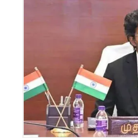
CINEMA
OPINION
PHOTOS
LIFESTYLE
SPIRITUAL
INFO+
ART
ASTRO