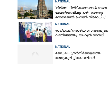
NATIONAL
'റീൽസ് ചിത്രീകരണങ്ങൾ വേണ്ട':
ക്ഷേത്രങ്ങളിലും പരിസരത്തും
മൊബൈൽ ഫോൺ നിരോധിച്ച്
തമിഴ്നാട് സർക്കാർ
NATIONAL
രാജ്യത്ത് തൊഴിലവസരങ്ങളുടെ
വാതിലടഞ്ഞു: രാഹുൽ ഗാന്ധി
NATIONAL
മണ്ഡല പുനർനിർണയത്തെ
അനുകൂലിച്ച് അകാലിദൾ