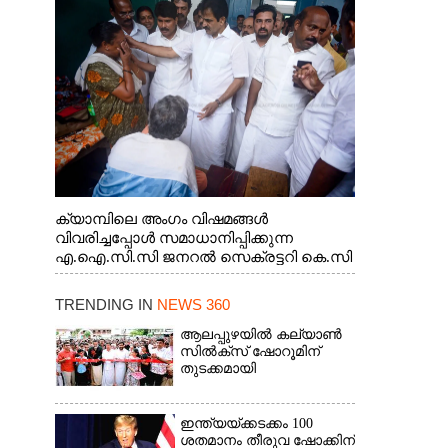
ജനറൽ സെക്രട്ടറി കെ.സി
വേണുഗോപാൽ എം.പി കുരുന്നിനെ
എടുത്ത് ലാളിച്ചപ്പോൾ. സഹകരണ-
എക്സൈസ് വകുപ്പ് മന്ത്രി എം. ലിജു,
കൃഷിവകുപ്പ് മന്ത്രി ടി. സിദ്ദിഖ്, റെജി
ചെറിയാൻ എം. എൽ. എ എന്നിവർ സമീപം
ക്യാമ്പിലെ അംഗം വിഷമങ്ങൾ
വിവരിച്ചപ്പോൾ സമാധാനിപ്പിക്കുന്ന
എ.ഐ.സി.സി ജനറൽ സെക്രട്ടറി കെ.സി
വേണുഗോപാൽ എം.പി. സഹകരണ-
എക്സൈസ് വകുപ്പ് മന്ത്രി എം. ലിജു,
TRENDING IN
NEWS 360
എന്നിവർ
ആലപ്പുഴയിൽ കല്യാൺ
സിൽക്‌സ് ഷോറൂമിന്
തുടക്കമായി
ഇന്ത്യയ്ക്കടക്കം 100
ശതമാനം തീരുവ ഷോക്കിന്