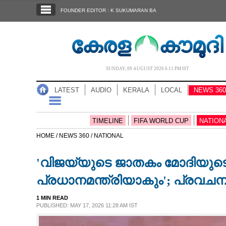
SECTIONS
FOUNDER EDITOR : K SUKUMARAN BA
HOME
LATEST
AUDIO
SUNDAY, 09 AUGUST 2026 6.11 PM IST
NOTIFIED NEWS
LATEST
AUDIO
KERALA
LOCAL
NEWS 360
POLL
KERALA
TIMELINE
FIFA WORLD CUP
NATION
HOME /
NEWS 360 /
NATIONAL
LOCAL
'വിജയ്‌യുടെ ജാതകം മോദിയു
NEWS 360
പ്രധാനമന്ത്രിയാകും'; പ്രവചന
1 MIN READ
CASE DIARY
PUBLISHED: MAY 17, 2026 11:28 AM IST