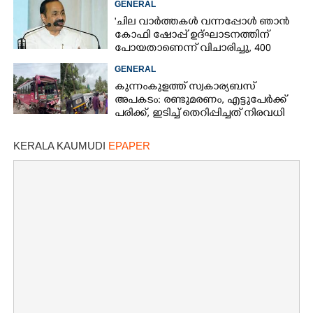
GENERAL
'ചില വാർത്തകൾ വന്നപ്പോൾ ഞാൻ
കോഫി ഷോപ്പ് ഉദ്ഘാടനത്തിന്
പോയതാണെന്ന് വിചാരിച്ചു, 400
കോടിയുടെ പ്രോജക്ടാണ് അത്'
GENERAL
കുന്നംകുളത്ത് സ്വകാര്യബസ്
അപകടം: രണ്ടുമരണം, എട്ടുപേർക്ക്
പരിക്ക്, ഇടിച്ച് തെറിപ്പിച്ചത് നിരവധി
വാഹനങ്ങളെ
KERALA KAUMUDI
EPAPER