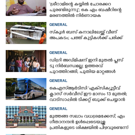
'ശ്രീറാമിന്റെ കയ്യിൽ ചോരക്കറ
പുരണ്ടിരുന്നു'; കെ എം ബഷീറിന്റെ
മരണത്തിൽ നിർണായക
മൊഴിയുമായി ദൃക്‌സാക്ഷി
GENERAL
സ്‌കൂൾ ബസ് കനാലിലേയ്ക്ക് വീണ്
അപകടം; പത്ത് കുട്ടികൾക്ക് പരിക്ക്
GENERAL
ഡിഗ്രി അഡ്മിഷന് ഇനി മുതൽ പ്ലസ്
ടു നിർബന്ധമല്ല; ഉത്തരവ്
പുറത്തിറങ്ങി, പുതിയ മാറ്റങ്ങൾ
അറിയാം
GENERAL
കെഎസ്‌ആർടിസി 'എക്‌സിക്യൂട്ടീവ്
ക്ളാസ്' സർവീസ് ഈ മാസം 13 മുതൽ;
വാട്‌സാപ്പിൽ ടിക്കറ്റ് ബുക്ക് ചെയ്യാൻ
9447071021
GENERAL
മുത്തങ്ങ സലാം വധശ്രമക്കേസ്; എം
ഗീതാനന്ദൻ ഉൾപ്പെടെയുള്ള
പ്രതികളുടെ ശിക്ഷയിൽ പിഴവുണ്ടെന്ന്
ഹൈക്കോടതി