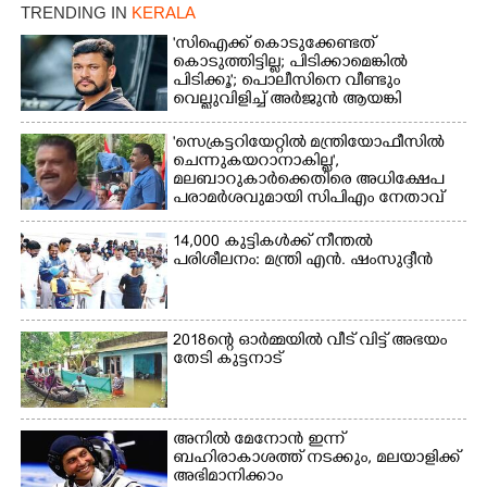
TRENDING IN
KERALA
'സിഐക്ക് കൊടുക്കേണ്ടത്
കൊടുത്തിട്ടില്ല; പിടിക്കാമെങ്കിൽ
പിടിക്കൂ'; പൊലീസിനെ വീണ്ടും
വെല്ലുവിളിച്ച് അർജുൻ ആയങ്കി
'സെക്രട്ടറിയേറ്റിൽ മന്ത്രിയോഫീസിൽ
ചെന്നുകയറാനാകില്ല',
മലബാറുകാർക്കെതിരെ അധിക്ഷേപ
പരാമർശവുമായി സിപിഎം നേതാവ്‌
14,000 കുട്ടികൾക്ക് നീന്തൽ
പരിശീലനം: മന്ത്രി എൻ. ഷംസുദ്ദീൻ
2018ന്റെ ഓർമ്മയിൽ വീട് വിട്ട് അഭയം
തേടി കുട്ടനാട്
അനിൽ മേനോൻ ഇന്ന്
ബഹിരാകാശത്ത് നടക്കും, മലയാളിക്ക്
അഭിമാനിക്കാം