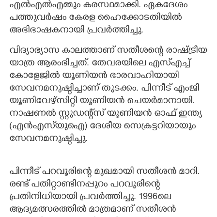
എൽഎൽഎമ്മും കരസ്ഥമാക്കി. ഏകദേശം
പത്തുവ‌ർഷം കേരള ഹൈക്കോടതിയിൽ
അഭിഭാഷകനായി പ്രവർത്തിച്ചു.
വിദ്യാഭ്യാസ കാലത്താണ് സതീശന്റെ രാഷ്ട്രീയ
യാത്ര ആരംഭിച്ചത്. തേവരയിലെ എസ്എച്ച്
കോളേജിൽ യൂണിയൻ ഭാരവാഹിയായി
സേവനമനുഷ്ഠിച്ചാണ് തുടക്കം. പിന്നീട് എംജി
യൂണിവേഴ്സിറ്റി യൂണിയൻ ചെയർമാനായി.
നാഷണൽ സ്റ്റുഡന്റ്‌സ് യൂണിയൻ ഓഫ് ഇന്ത്യ
(എൻഎസ്‌യുഐ) ദേശീയ സെക്രട്ടറിയായും
സേവനമനുഷ്ഠിച്ചു.
പിന്നീട് പറവൂരിന്റെ മുഖമായി സതീശൻ മാറി.
രണ്ട് പതിറ്റാണ്ടിനപ്പുറം പറവൂരിന്റെ
പ്രതിനിധിയായി പ്രവർത്തിച്ചു. 1996ലെ
ആദ്യമത്സരത്തിൽ മാത്രമാണ് സതീശൻ