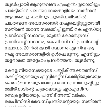
തുടർച്ചായി ആറുതവണ എംഎൽഎയായിട്ടും
പാർട്ടിയിൽ പല അവസരങ്ങളിലും സതീശൻ
തഴയപ്പെട്ടു. കപ്പിനും ചുണ്ടിനുമിടയിൽ
പലതവണ അവസരങ്ങൾ നഷ്ടപ്പെട്ടിട്ടുള്ളതായി
സതീശൻ തന്നെ സമ്മതിച്ചിട്ടുണ്ട്. കെ.എസ്.യു
പ്രസിഡന്റ് സ്ഥാനം, യൂത്ത് കോൺഗ്രസ്
പ്രസിഡന്റ് സ്ഥാനം, കെ.പി.സി.സി പ്രസിഡന്റ്
സ്ഥാനം, 2011ൽ മന്ത്രി സ്ഥാനം എന്നിവ ആ
നഷ്ട അവസരങ്ങളിൽ ഉൾപ്പെടുന്നു. എന്നിട്ടും
തളരാതെ അദ്ദേഹം പ്രവർത്തനം തുടർന്നു.
കേരള നിയമസഭയുടെ പബ്ലിക് അക്കൗണ്ട്‌സ്
കമ്മിറ്റിയുടെയും എസ്റ്റിമേറ്റ്‌സ് കമ്മിറ്റിയുടെയും
ചെയർമാനായും അദ്ദേഹം സേവനമനുഷ്ഠിച്ചു.
തമിഴ്‌നാടിന്റെ ചുമതലയുള്ള എഐസിസി
സെക്രട്ടറിയായും പിന്നീട് അഞ്ച് വർഷം
കെപിസിസി വൈസ് പ്രസിഡന്റായും സതീശൻ