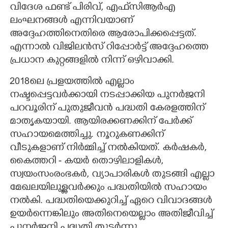
വിദേശ ഫണ്ട് പിരിവ്, എഫ്‌സി‌ആർ‌എ
ലംഘനങ്ങൾ എന്നിവയാണ്
അദ്ദേഹത്തിനെതിരെ ആരോപിക്കപ്പെട്ടത്.
എന്നാൽ വിജിലൻസ് റിപ്പോർട്ട് അദ്ദേഹത്തെ
പ്രധാന കുറ്റങ്ങളിൽ നിന്ന് ഒഴിവാക്കി.
2018ലെ പ്രളയത്തിൽ എല്ലാം
നഷ്ടപ്പെട്ടവർക്കായി നടപ്പാക്കിയ പുനർജനി
പറവൂരിന് പുതുജീവൻ പദ്ധതി കേരളത്തിന്
മാതൃകയായി. ആയിരക്കണക്കിന് പേർക്ക്
സഹായമെത്തിച്ചു. നൂറുകണക്കിന്
വീടുകളാണ് നിർമ്മിച്ച് നൽകിയത്. കർഷകർ,
കൈത്തറി - കയർ തൊഴിലാളികൾ,
സ്വയംസംരംഭകർ, വ്യാപാരികൾ തുടങ്ങി എല്ലാ
മേഖലയിലുള്ളവർക്കും പദ്ധതിയിൽ സഹായം
നൽകി. പദ്ധതിയെക്കുറിച്ച് ഏറെ വിവാദങ്ങൾ
ഉയർന്നെങ്കിലും അതിനെയെല്ലാം അതിജീവിച്ച്
പുനർജനി പദ്ധതി തുടർന്നു.