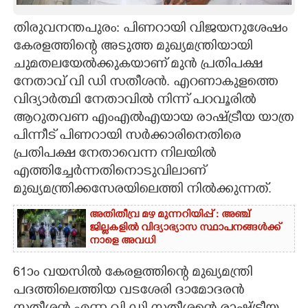
CARTOONS
തിരുവനന്തപുരം: പിണറായി വിജയനുശേഷം
കേരളത്തിന്റെ അടുത്ത മുഖ്യമന്ത്രിയായി
ചുമതലയേൽക്കുകയാണ് മുൻ പ്രതിപക്ഷ
LITERATURE
നേതാവ് വി ഡി സതീശൻ. എറണാകുളത്തെ
വിദ്യാർത്ഥി നേതാവിൽ നിന്ന് പറവൂരിൽ
ZOOM
ആറുതവണ എംഎൽഎയായ രാഷ്ട്രീയ യാത്ര
പിന്നീട് പിണറായി സർക്കാരിനെതിരെ
CONTACT US
പ്രതിപക്ഷ നേതാവെന്ന നിലയിൽ
എത്തിച്ചേർന്നതിനൊടുവിലാണ്
മുഖ്യമന്ത്രിക്കസേരയിലെത്തി നിൽക്കുന്നത്.
അതിതീവ്ര മഴ മുന്നറിയിപ്പ് : അഞ്ച്
ജില്ലകളിൽ വിദ്യാഭ്യാസ സ്ഥാപനങ്ങൾക്ക്
നാളെ അവധി
61ാം വയസിൽ കേരളത്തിന്റെ മുഖ്യമന്ത്രി
പദത്തിലെത്തിയ വടശേരി ദാമോദരൻ