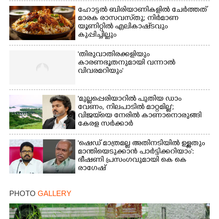
ഹോട്ടൽ ബിരിയാണികളിൽ ചേർത്തത്
മാരക രാസവസ്‌തു; നിർമാണ
യൂണിറ്റിൽ എലികാഷ്‌ടവും
കുപ്പിച്ചില്ലും
'തിരുവാതിരക്കളിയും
കാരണഭൂതനുമായി വന്നാൽ
വിവരമറിയും '
'മുല്ലപ്പെരിയാറിൽ പുതിയ ഡാം
വേണം, നിലപാടിൽ മാറ്റമില്ല';
വിജയ്‌യെ നേരിൽ കാണാനൊരുങ്ങി
കേരള സർക്കാർ
'ഷെഡ് മാത്രമല്ല അതിനടിയിൽ ഉള്ളതും
മാന്തിയെടുക്കാൻ പാർട്ടിക്കറിയാം':
ഭീഷണി പ്രസംഗവുമായി കെ കെ
രാഗേഷ്
PHOTO
GALLERY