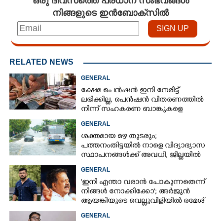
നിങ്ങളുടെ ഇൻബോക്സിൽ
RELATED NEWS
×
Share this link
GENERAL
ക്ഷേമ പെൻഷൻ ഇനി നേരിട്ട്
ലഭിക്കില്ല,​ പെൻഷൻ വിതരണത്തിൽ
നിന്ന് സഹകരണ ബാങ്കുകളെ
ഒഴിവാക്കി
GENERAL
Copy Link
ശക്തമായ മഴ തുടരും;
പത്തനംതിട്ടയിൽ നാളെ വിദ്യാഭ്യാസ
സ്ഥാപനങ്ങൾക്ക് അവധി,​ ജില്ലയിൽ
ഇന്ന് റെ‌ഡും നാളെ ഓറഞ്ചും അലർട്ട്
GENERAL
'ഇനി എന്താ വരാൻ പോകുന്നതെന്ന്
നിങ്ങൾ നോക്കിക്കോ'; അർജുൻ
ആയങ്കിയുടെ വെല്ലുവിളിയിൽ രമേശ്
ചെന്നിത്തല
GENERAL