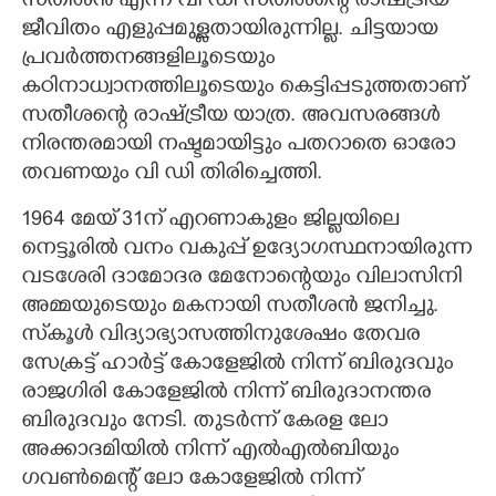
സതീശൻ എന്ന വി ഡി സതീശന്റെ രാഷ്ട്രീയ
ജീവിതം എളുപ്പമുള്ളതായിരുന്നില്ല. ചിട്ടയായ
പ്രവർത്തനങ്ങളിലൂടെയും
കഠിനാധ്വാനത്തിലൂടെയും കെട്ടിപ്പടുത്തതാണ്
സതീശന്റെ രാഷ്ട്രീയ യാത്ര. അവസരങ്ങൾ
നിരന്തരമായി നഷ്ടമായിട്ടും പതറാതെ ഓരോ
തവണയും വി ഡി തിരിച്ചെത്തി.
1964 മേയ് 31ന് എറണാകുളം ജില്ലയിലെ
നെട്ടൂരിൽ വനം വകുപ്പ് ഉദ്യോഗസ്ഥനായിരുന്ന
വടശേരി ദാമോദര മേനോന്റെയും വിലാസിനി
അമ്മയുടെയും മകനായി സതീശൻ ജനിച്ചു.
സ്‌കൂൾ വിദ്യാഭ്യാസത്തിനുശേഷം തേവര
സേക്രട്ട് ഹാർട്ട് കോളേജിൽ നിന്ന് ബിരുദവും
രാജഗിരി കോളേജിൽ നിന്ന് ബിരുദാനന്തര
ബിരുദവും നേടി. തുടർന്ന് കേരള ലോ
അക്കാദമിയിൽ നിന്ന് എൽഎൽബിയും
ഗവൺമെന്റ് ലോ കോളേജിൽ നിന്ന്