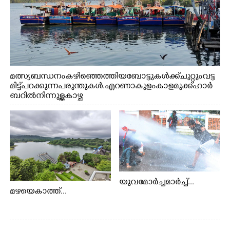
മത്സ്യബന്ധനം കഴിഞ്ഞെത്തിയ ബോട്ടുകൾക്ക് ചുറ്റും വട്ട
മിട്ട് പറക്കുന്ന പരുന്തുകൾ. എറണാകുളം കാളമുക്ക് ഹാർ
ബറിൽ നിന്നുള്ള കാഴ്ച
യുവമോർച്ചമാർച്ച്...
മഴയെകാത്ത്...