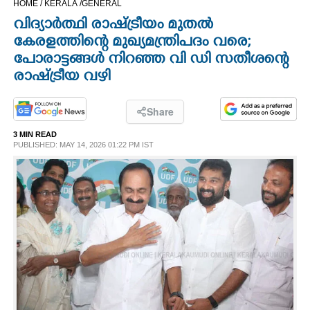
HOME /
KERALA /
GENERAL
CINEMA
വിദ്യാർത്ഥി രാഷ്ട്രീയം മുതൽ
കേരളത്തിന്റെ മുഖ്യമന്ത്രിപദം വരെ;
OPINION
പോരാട്ടങ്ങൾ നിറഞ്ഞ വി ഡി സതീശന്റെ
രാഷ്ട്രീയ വഴി
PHOTOS
Share
LIFESTYLE
3 MIN READ
PUBLISHED: MAY 14, 2026 01:22 PM IST
SPIRITUAL
INFO+
ART
ASTRO