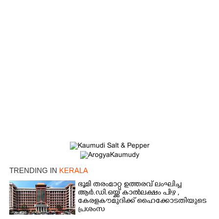
TRENDING IN
KERALA
ഭൂമി തരംമാറ്റ ഉത്തരവ് ലംഘിച്ച
ആർ.ഡി.ഒയ്ക്ക് കാൽലക്ഷം പിഴ ,​
കേരളകൗമുദിക്ക് ഹൈക്കോടതിയുടെ
പ്രശംസ