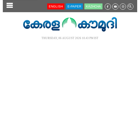
SECTIONS
ENGLISH
E-PAPER
KĀZHCHA
HOME
LATEST
THURSDAY, 06 AUGUST 2026 10.43 PM IST
AUDIO
NOTIFIED NEWS
POLL
KERALA
LOCAL
NEWS 360
CASE DIARY