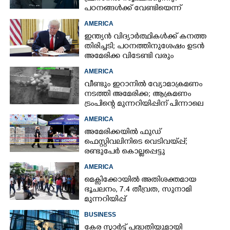
പഠനങ്ങൾക്ക് വേണ്ടിയെന്ന്
വിശദീകരണം,​ ചർച്ചയായി ബ്രയാൻ
AMERICA
ജോൺസന്റെ പോസ്റ്റ്
ഇന്ത്യൻ വിദ്യാർത്ഥികൾക്ക് കനത്ത
തിരിച്ചടി; പഠനത്തിനുശേഷം ഉടൻ
അമേരിക്ക വിടേണ്ടി വരും
AMERICA
വീണ്ടും ഇറാനിൽ വ്യോമാക്രമണം
നടത്തി അമേരിക്ക; ആക്രമണം
ട്രംപിന്റെ മുന്നറിയിപ്പിന് പിന്നാലെ
AMERICA
അമേരിക്കയിൽ ഫുഡ്
ഫെസ്റ്റിവലിനിടെ വെടിവയ്‌പ്പ്;
രണ്ടുപേർ കൊല്ലപ്പെട്ടു
AMERICA
മെക്സിക്കോയിൽ അതിശക്തമായ
ഭൂചലനം,​ 7.4 തീവ്രത,​ സുനാമി
മുന്നറിയിപ്പ്
BUSINESS
കേര സ്മാർട്ട് പദ്ധതിയുമായി