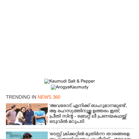
TRENDING IN
NEWS 360
'അവരോട് എനിക്ക് ബഹുമാനമുണ്ട്',​
ആ രഹസ്യത്തിനുള്ള ഉത്തരം ഇത്;
പ്രീതി സിന്റ - ബ്രെറ്റ് ലീ പ്രണയകഥയ്ക്ക്
ഒടുവിൽ മറുപടി
'ടെസ്റ്റ് ക്രിക്കറ്റിൽ മുതിർന്ന താരങ്ങളെ