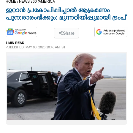
HOME /
NEWS 360 /
AMERICA
CINEMA
ഇറാൻ പ്രകോപിപ്പിച്ചാൽ ആക്രമണം
പുന:രാരംഭിക്കും: മുന്നറിയിപ്പുമായി ട്രംപ്
OPINION
Share
PHOTOS
1 MIN READ
PUBLISHED: MAY 03, 2026 10:40 AM IST
LIFESTYLE
SPIRITUAL
INFO+
ART
ASTRO