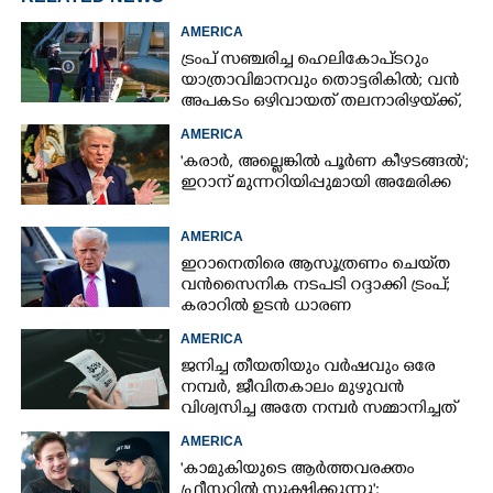
AMERICA
ട്രംപ് സഞ്ചരിച്ച ഹെലികോപ്‌ടറും
യാത്രാവിമാനവും തൊട്ടരികിൽ; വൻ
അപകടം ഒഴിവായത് തലനാരിഴയ്‌ക്ക്,
അന്വേഷണം
AMERICA
'കരാർ, അല്ലെങ്കിൽ പൂർണ കീഴടങ്ങൽ';
ഇറാന് മുന്നറിയിപ്പുമായി അമേരിക്ക
AMERICA
ഇറാനെതിരെ ആസൂത്രണം ചെയ്‌ത
വൻസൈനിക നടപടി റദ്ദാക്കി ട്രംപ്;
കരാറിൽ ഉടൻ ധാരണ
AMERICA
ജനിച്ച തീയതിയും വർഷവും ഒരേ
നമ്പർ, ജീവിതകാലം മുഴുവൻ
വിശ്വസിച്ച അതേ നമ്പർ സമ്മാനിച്ചത്
കോടികളുടെ ഭാഗ്യം
AMERICA
'കാമുകിയുടെ ആർത്തവരക്തം
ഫ്രീസറിൽ സൂക്ഷിക്കുന്നു':