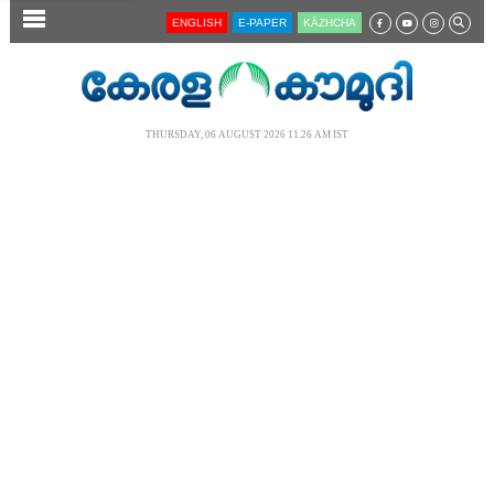
SECTIONS
ENGLISH
E-PAPER
KĀZHCHA
HOME
LATEST
THURSDAY, 06 AUGUST 2026 11.26 AM IST
AUDIO
NOTIFIED NEWS
POLL
KERALA
LOCAL
NEWS 360
CASE DIARY