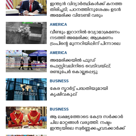
ഇന്ത്യൻ വിദ്യാർത്ഥികൾക്ക് കനത്ത
തിരിച്ചടി; പഠനത്തിനുശേഷം ഉടൻ
അമേരിക്ക വിടേണ്ടി വരും
AMERICA
വീണ്ടും ഇറാനിൽ വ്യോമാക്രമണം
നടത്തി അമേരിക്ക; ആക്രമണം
ട്രംപിന്റെ മുന്നറിയിപ്പിന് പിന്നാലെ
AMERICA
അമേരിക്കയിൽ ഫുഡ്
ഫെസ്റ്റിവലിനിടെ വെടിവയ്‌പ്പ്;
രണ്ടുപേർ കൊല്ലപ്പെട്ടു
BUSINESS
കേര സ്മാർട്ട് പദ്ധതിയുമായി
കൃഷിവകുപ്പ്
BUSINESS
ആ ലക്ഷ്യത്തോടെ കേന്ദ്ര സർക്കാർ
ചില മാറ്റങ്ങൾ വരുത്തി: നഷ്ടം
ഇന്ത്യയിലെ സ്വർണ്ണക്കച്ചവടക്കാർക്ക്