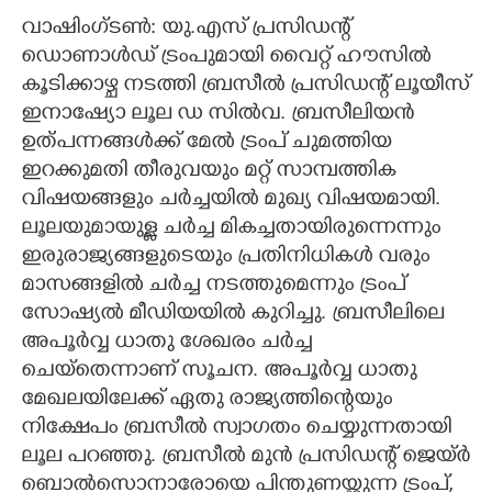
വാഷിംഗ്ടൺ: യു.എസ് പ്രസിഡന്റ്
CARTOONS
ഡൊണാൾഡ് ട്രംപുമായി വൈറ്റ് ഹൗസിൽ
കൂടിക്കാഴ്ച നടത്തി
ബ്രസീൽ പ്രസിഡന്റ് ലൂയീസ്
LITERATURE
ഇനാഷ്യോ ലൂല ഡ സിൽവ. ബ്രസീലിയൻ
ഉത്പന്നങ്ങൾക്ക് മേൽ ട്രംപ് ചുമത്തിയ
ZOOM
ഇറക്കുമതി തീരുവയും മറ്റ് സാമ്പത്തിക
വിഷയങ്ങളും ചർച്ചയിൽ മുഖ്യ വിഷയമായി.
ലൂലയുമായുള്ള ചർച്ച മികച്ചതായിരുന്നെന്നും
CONTACT US
ഇരുരാജ്യങ്ങളുടെയും പ്രതിനിധികൾ വരും
മാസങ്ങളിൽ ചർച്ച നടത്തുമെന്നും ട്രംപ്
സോഷ്യൽ മീഡിയയിൽ കുറിച്ചു. ബ്രസീലിലെ
അപൂർവ്വ ധാതു ശേഖരം ചർച്ച
ചെയ്തെന്നാണ് സൂചന. അപൂർവ്വ ധാതു
മേഖലയിലേക്ക് ഏതു രാജ്യത്തിന്റെയും
നിക്ഷേപം ബ്രസീൽ സ്വാഗതം ചെയ്യുന്നതായി
ലൂല പറഞ്ഞു. ബ്രസീൽ മുൻ പ്രസിഡന്റ് ജെയ്ർ
ബൊൽസൊനാരോയെ പിന്തുണയ്ക്കുന്ന ട്രംപ്,