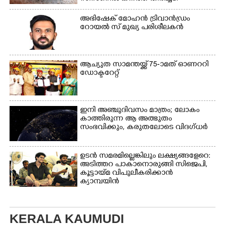
അഭിഷേക് മോഹൻ ട്രിവാൻഡ്രം
റോയൽ സ് മുഖ്യ പരിശീലകൻ
ആച്യുത സാമന്തയ്ക്ക് 75-ാമത് ഓണററി
ഡോക്ടറേറ്റ്
ഇനി അഞ്ചുദിവസം മാത്രം; ലോകം
കാത്തിരുന്ന ആ അത്ഭുതം
സംഭവിക്കും, കരുതലോടെ വിദഗ്ധർ
ഉടൻ സമരമില്ലെങ്കിലും ലക്ഷ്യങ്ങളേറെ:
അടിത്തറ പാകാനൊരുങ്ങി സിജെപി,​
കൂട്ടായ്മ വിപുലീകരിക്കാൻ
ക്യാമ്പയിൻ
KERALA KAUMUDI