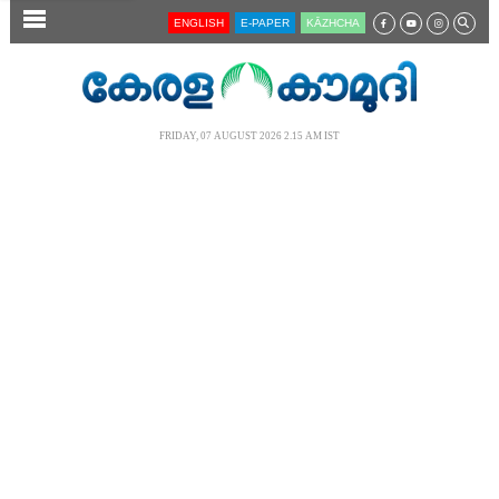
SECTIONS
ENGLISH
E-PAPER
KĀZHCHA
HOME
LATEST
FRIDAY, 07 AUGUST 2026 2.15 AM IST
AUDIO
NOTIFIED NEWS
POLL
KERALA
LOCAL
NEWS 360
CASE DIARY