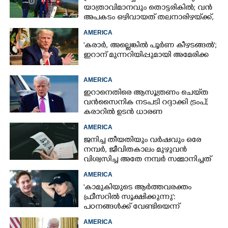
യാത്രാവിമാനവും തൊട്ടരികിൽ; വൻ
അപകടം ഒഴിവായത് തലനാരിഴയ്‌ക്ക്,
അന്വേഷണം
AMERICA
'കരാർ, അല്ലെങ്കിൽ പൂർണ കീഴടങ്ങൽ';
ഇറാന് മുന്നറിയിപ്പുമായി അമേരിക്ക
AMERICA
ഇറാനെതിരെ ആസൂത്രണം ചെയ്‌ത
വൻസൈനിക നടപടി റദ്ദാക്കി ട്രംപ്;
കരാറിൽ ഉടൻ ധാരണ
AMERICA
ജനിച്ച തീയതിയും വർഷവും ഒരേ
നമ്പർ, ജീവിതകാലം മുഴുവൻ
വിശ്വസിച്ച അതേ നമ്പർ സമ്മാനിച്ചത്
കോടികളുടെ ഭാഗ്യം
AMERICA
'കാമുകിയുടെ ആർത്തവരക്തം
ഫ്രീസറിൽ സൂക്ഷിക്കുന്നു':
പഠനങ്ങൾക്ക് വേണ്ടിയെന്ന്
വിശദീകരണം,​ ചർച്ചയായി ബ്രയാൻ
AMERICA
ജോൺസന്റെ പോസ്റ്റ്