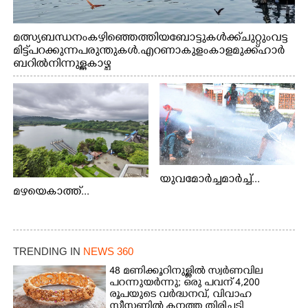
മത്സ്യബന്ധനം കഴിഞ്ഞെത്തിയ ബോട്ടുകൾക്ക് ചുറ്റും വട്ട
മിട്ട് പറക്കുന്ന പരുന്തുകൾ. എറണാകുളം കാളമുക്ക് ഹാർ
ബറിൽ നിന്നുള്ള കാഴ്ച
യുവമോർച്ചമാർച്ച്...
മഴയെകാത്ത്...
TRENDING IN
NEWS 360
48 മണിക്കൂറിനുള്ളിൽ സ്വർണവില
പറന്നുയർന്നു; ഒരു പവന് 4,200
രൂപയുടെ വർദ്ധനവ്, വിവാഹ
സീസണിൽ കനത്ത തിരിച്ചടി