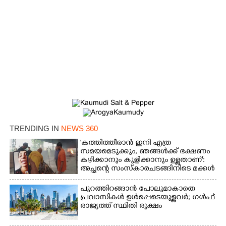
TRENDING IN
NEWS 360
'കത്തിത്തീരാൻ ഇനി എത്ര
സമയമെടുക്കും, ഞങ്ങൾക്ക് ഭക്ഷണം
×
Share this link
കഴിക്കാനും കുളിക്കാനും ഉള്ളതാണ്':
അച്ഛന്റെ സംസ്കാരചടങ്ങിനിടെ മക്കൾ
പുറത്തിറങ്ങാൻ പോലുമാകാതെ
പ്രവാസികൾ ഉൾപ്പെടെയുള്ളവർ; ഗൾഫ്
രാജ്യത്ത് സ്ഥിതി രൂക്ഷം
Copy Link