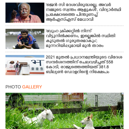
'ജെൻ സി ദേശവിരുദ്ധരല്ല, അവർ
നമ്മുടെ സ്വന്തം ആളുകൾ', വിദ്യാർത്ഥി
പ്രക്ഷോഭത്തെ പിന്തുണച്ച്
ആർഎസ്‌എസ് മേധാവി
'ബുംറ ക്രിക്കറ്റിൽ നിന്ന്
വിട്ടുനിൽക്കണം, ഇല്ലെങ്കിൽ സ്ഥിതി
കൂടുതൽ ഗുരുതരമാകും';
മുന്നറിയിപ്പുമായി മുൻ താരം
2021 മുതൽ പ്രധാനമന്ത്രിയുടെ വിദേശ
സന്ദർശനത്തിന് ചെലവഴിച്ചത് 558
കോടി, രാജ്യത്തെത്തിയത് 381.8
ബില്യൺ ഡോളറിന്റെ നിക്ഷേപം
PHOTO
GALLERY