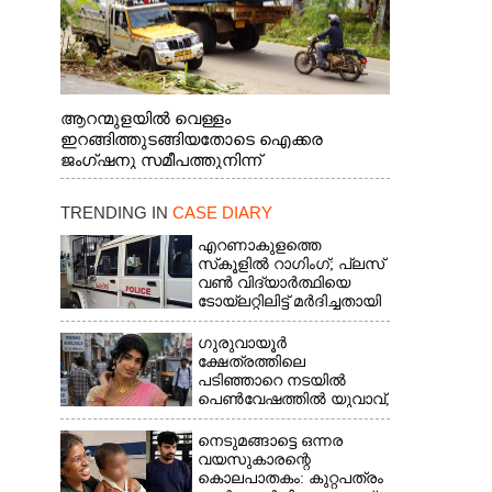
ആറന്മുളയിൽ വെള്ളം
ഇറങ്ങിത്തുടങ്ങിയതോടെ ഐക്കര
ജംഗ്ഷനു സമീപത്തുനിന്ന്
രക്ഷാപ്രവർത്തനത്തിന് കൊല്ലത്ത് നിന്ന്
എത്തിയ ബോട്ടുകൾ
TRENDING IN
CASE DIARY
തിരികെക്കൊണ്ടുപോകുന്നു.
എറണാകുളത്തെ
സ്‌കൂളിൽ റാഗിംഗ്; പ്ലസ്
വൺ വിദ്യാർത്ഥിയെ
ടോയ്‌ലറ്റിലിട്ട് മർദിച്ചതായി
പരാതി
ഗുരുവായൂർ
ക്ഷേത്രത്തിലെ
പടിഞ്ഞാറെ നടയിൽ
പെൺവേഷത്തിൽ യുവാവ്,​
കസ്റ്റഡിയിലെടുത്തപ്പോൾ
തെളിഞ്ഞത്
നെടുമങ്ങാട്ടെ ഒന്നര
വൻഗൂഢാലോചന
വയസുകാരന്റെ
കൊലപാതകം: കുറ്റപത്രം