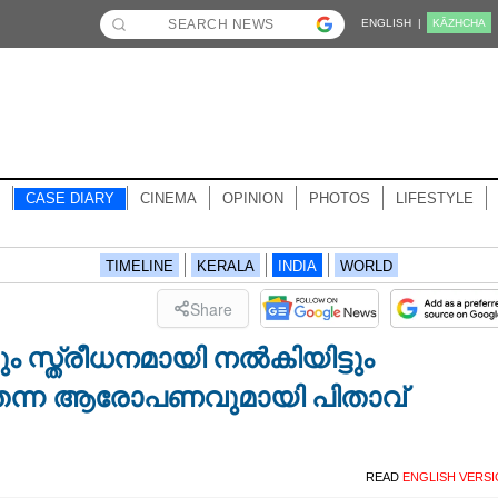
ENGLISH |
KĀZHCHA
CASE DIARY
CINEMA
OPINION
PHOTOS
LIFESTYLE
TIMELINE
KERALA
INDIA
WORLD
Share
 സ്ത്രീധനമായി നൽകിയിട്ടും
െന്ന ആരോപണവുമായി പിതാവ്
READ
ENGLISH VERS