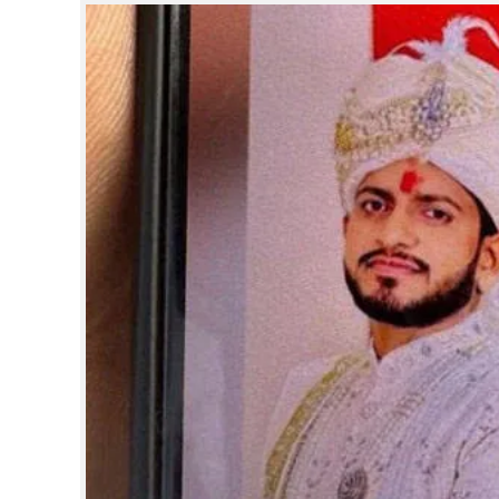
CINEMA
OPINION
PHOTOS
LIFESTYLE
SPIRITUAL
INFO+
ART
ASTRO