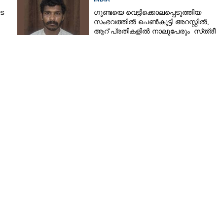
െ
ഗു​ണ്ട​യെ​ ​വെ​ട്ടി​ക്കൊ​ല​പ്പെ​ടു​ത്തിയ
സംഭവത്തിൽ ​പെ​ൺ​കു​ട്ടി​ ​അ​റ​സ്റ്റിൽ,​
ആ​റ് ​പ്ര​തി​ക​ളി​ൽ​ ​നാ​ലു​പേരും ​ ​സ്‌​ത്രീ​
കൾ