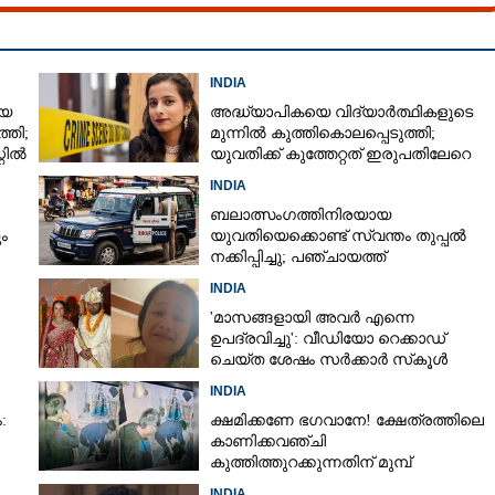
INDIA
യെ
അദ്ധ്യാപികയെ വിദ്യാർത്ഥികളുടെ
്തി;
മുന്നിൽ കുത്തികൊലപ്പെടുത്തി;
്റിൽ
യുവതിക്ക് കുത്തേറ്റത് ഇരുപതിലേറെ
തവണ
INDIA
ബലാത്സംഗത്തിനിരയായ
Share this link
ം
യുവതിയെക്കൊണ്ട് സ്വന്തം തുപ്പൽ
നക്കിപ്പിച്ചു; പഞ്ചായത്ത്
അംഗങ്ങൾക്കെതിരെ കേസെടുത്ത്
INDIA
പൊലീസ്‌
'മാസങ്ങളായി അവർ എന്നെ
ഉപദ്രവിച്ചു': വീഡിയോ റെക്കാഡ്
ചെയ്ത ശേഷം സർക്കാർ സ്‌കൂൾ
‌കോർപിയോ കാറും
Copy Link
അദ്ധ്യാപിക ജീവനൊടുക്കി
INDIA
ൽകിയിട്ടും ക്രൂരപീഡനം;
:
ക്ഷമിക്കണേ ഭഗവാനേ! ക്ഷേത്രത്തിലെ
തെന്ന ആരോപണവുമായി
കാണിക്കവഞ്ചി
കുത്തിത്തുറക്കുന്നതിന് മുമ്പ്
പ്രാർത്ഥിച്ച് കള്ളന്മാർ
INDIA