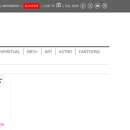
|
MATRIMONY |
E-PAPER
|
LIVE TV
|
CAL 2026
SPIRITUAL
INFO+
ART
ASTRO
CARTOONS
ION