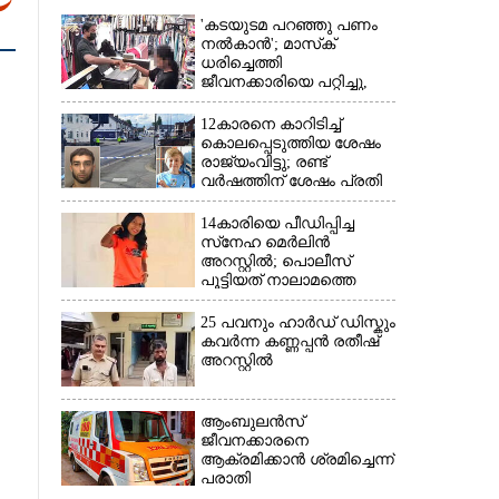
'കടയുടമ പറഞ്ഞു പണം
നൽകാൻ'; മാസ്‌ക്
ധരിച്ചെത്തി
ജീവനക്കാരിയെ പറ്റിച്ചു,
നഷ്‌ടമായത് 6000 രൂപ
12കാരനെ കാറിടിച്ച്
കൊലപ്പെടുത്തിയ ശേഷം
×
രാജ്യംവിട്ടു; രണ്ട്
വർഷത്തിന് ശേഷം പ്രതി
പിടിയിൽ
14കാരിയെ പീഡിപ്പിച്ച
സ്‌നേഹ മെർലിൻ
അറസ്റ്റിൽ; പൊലീസ്
പൂട്ടിയത് നാലാമത്തെ
പോക്‌സോ കേസിൽ
25 പവനും ഹാർഡ് ഡിസ്കും
കവർന്ന കണ്ണപ്പൻ രതീഷ്
അറസ്റ്റിൽ
ആംബുലൻസ്
ജീവനക്കാരനെ
ആക്രമിക്കാൻ ശ്രമിച്ചെന്ന്
പരാതി