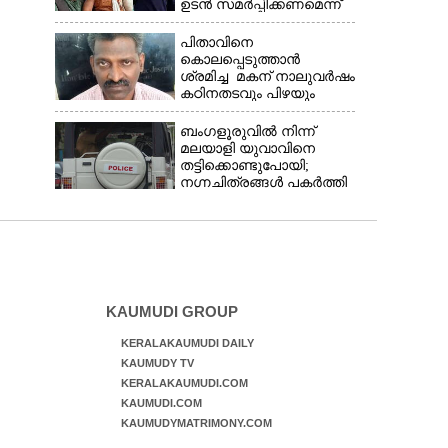
ഉടൻ സമർപ്പിക്കണമെന്ന്
ഹൈക്കോടതി
പിതാവിനെ
കൊലപ്പെടുത്താൻ
ശ്രമിച്ച മകന് നാലുവർഷം
കഠിനതടവും പിഴയും
ബംഗളൂരുവിൽ നിന്ന്
മലയാളി യുവാവിനെ
തട്ടിക്കൊണ്ടുപോയി;
നഗ്നചിത്രങ്ങൾ പകർത്തി
മാതാവിന് അയച്ചു
KAUMUDI GROUP
KERALAKAUMUDI DAILY
KAUMUDY TV
KERALAKAUMUDI.COM
KAUMUDI.COM
KAUMUDYMATRIMONY.COM