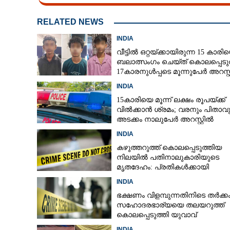
RELATED NEWS
INDIA
വീട്ടിൽ ഒറ്റയ്‌ക്കായിരുന്ന 15 കാരി
ബലാത്സംഗം ചെയ്‌ത് കൊലപ്പെടുത
17കാരനുൾപ്പടെ മൂന്നുപേർ അറസ്റ
INDIA
15കാരിയെ മൂന്ന് ലക്ഷം രൂപയ്ക്ക്
വിൽക്കാൻ ശ്രമം; വരനും പിതാവു
അടക്കം നാലുപേർ അറസ്റ്റിൽ
INDIA
കഴുത്തറുത്ത് കൊലപ്പെടുത്തിയ
നിലയിൽ പതിനാലുകാരിയുടെ
മൃതദേഹം: പ്രതികൾക്കായി
11 ലക്ഷവും സ്
അന്വേഷണം
INDIA
സ്ത്രീധനമായി ന
ഭക്ഷണം വിളമ്പുന്നതിനിടെ തർക്കം
മകളെ കൊന്ന
സഹോദരഭാര്യയെ തലയറുത്ത്
പിതാവ്
കൊലപ്പെടുത്തി യുവാവ്
INDIA