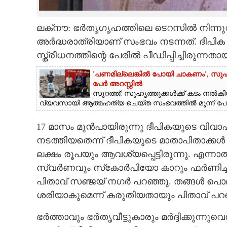
CARTOONS
ലക്‌നൗ: ഭർതൃഗൃഹത്തിലെ ടെറസിൽ നിന്നുവ
അർദ്ധരാത്രിയാണ് സംഭവം നടന്നത്. ദീപിക 
LITERATURE
സ്ത്രീധനത്തിന്റെ പേരിൽ പീ‌ഡിപ്പിച്ചിരുന്ന
'പണമില്ലെങ്കിൽ പോയി ചാകണം', സുഹ
ZOOM
പേർ അറസ്റ്റിൽ
സൂറത്ത്: സുഹൃത്തുക്കൾക്ക് കടം നൽ
വ്യവസായി ആത്മഹത്യ ചെയ്‌ത സംഭവത്തിൽ മൂന്ന് പേർ
CONTACT US
17 മാസം മുൻപായിരുന്നു ദീപികയുടെ വിവാ
നടത്തിയതെന്ന് ദീപികയുടെ മാതാപിതാക്കൾ
ലക്ഷം രൂപയും ആവശ്യപ്പെട്ടിരുന്നു. എന്നാൽ
സ്വർണവും സ്‌കോർപിയോ കാറും ഫർണിച്ചറ
പിതാവ് സഞ്ജയ് നഗർ പറഞ്ഞു. തങ്ങൾ പൊലീസ
ശരിയാകുമെന്ന് കരുതിയതായും പിതാവ് പറ
ഭർത്താവും ഭർതൃവീട്ടുകാരും മർദ്ദിക്കുന്നുവെ