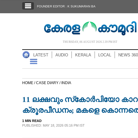
SECTIONS
FOUNDER EDITOR : K SUKUMARAN BA
HOME
LATEST
AUDIO
THURSDAY, 06 AUGUST 2026 2.39 PM IST
NOTIFIED NEWS
LATEST
AUDIO
KERALA
LOCAL
NEWS 360
POLL
KERALA
HOME /
CASE DIARY /
INDIA
LOCAL
11 ലക്ഷവും സ്‌കോർപിയോ കാറും
NEWS 360
ക്രൂരപീഡനം; മകളെ കൊന്നത
1 MIN READ
CASE DIARY
PUBLISHED: MAY 18, 2026 05:16 PM IST