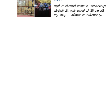
മുൻ സർക്കാർ ബസ് ഡ്രൈവറുട
വീട്ടിൽ മിന്നൽ റെയ്ഡ്: 28 കോടി
രൂപയും 15 കിലോ സ്വർണവും
പിടിച്ചെടുത്തു