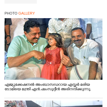
×
Share this link
PHOTO
GALLERY
Copy Link
എജ്യുക്കേഷനൽ അംബാസഡറായ എസ്തർ മരിയ
ടോമിയെ മന്ത്രി എൻ.ഷംസുദ്ദീൻ അഭിനന്ദിക്കുന്നു.