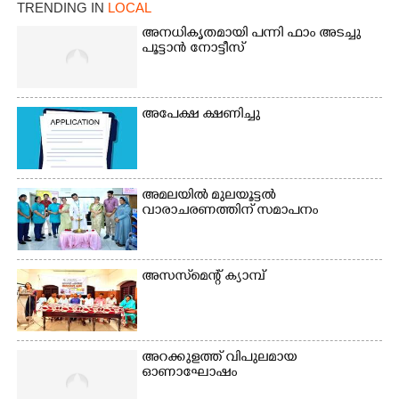
TRENDING IN
LOCAL
അനധികൃതമായി പന്നി ഫാം അടച്ചു
പൂട്ടാൻ നോട്ടീസ്
അപേക്ഷ ക്ഷണിച്ചു
അമലയിൽ മുലയൂട്ടൽ
വാരാചരണത്തിന് സമാപനം
അസസ്‌മെന്റ് ക്യാമ്പ്
അറക്കുളത്ത് വിപുലമായ
ഓണാഘോഷം