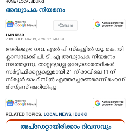
HOME /
LOCAL /
IDUKKI
CINEMA
അദ്ധ്യാപക നിയമനം
OPINION
Share
1 MIN READ
PHOTOS
PUBLISHED: MAY 19, 2026 02:18 AM IST
അരിക്കുഴ: ഗവ. എൽ പി സ്‌കൂളിൽ യു. കെ. ജി
LIFESTYLE
ക്ലാസലേക്ക് പി. ടി. എ അദ്ധ്യാപക നിയമനം
നടത്തുന്നു. താല്പര്യമുള്ള ഉദ്യോഗാർത്ഥികൾ
സർട്ടിഫിക്കറ്റുകളുമായി 21 ന് രാവിലെ 11 ന്
SPIRITUAL
സ്‌കൂൾ ഓഫീസിൽ എത്തച്ചേരണമെന്ന് ഹെഡ്
മിസ്ട്രസ് അറിയിച്ചു
INFO+
ART
RELATED TOPICS:
LOCAL NEWS
,
IDUKKI
ASTRO
അപ്ഡേറ്റായിരിക്കാം ദിവസവും