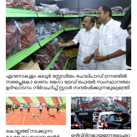
എറണാകുളം കലൂർ സ്റ്റേഡിയം ഹെലിപാഡ് ഗ്രൗണ്ടിൽ
സപ്ളൈകോ ഓണം മെഗാ ട്രേഡ് ഫെയർ സംസ്ഥാനതല
ഉദ്ഘാടനം നിർവഹിച്ച് സ്റ്റാൾ സന്ദർശിക്കുന്ന മുഖ്യമന്ത്രി
വി.ഡി. സതീശൻ. മന്ത്രി അനൂപ് ജേക്കബ് സമീപം
കൊല്ലത്ത് നടക്കുന്ന
ഒഴിവ് ദിനമായ ഇന്നലെ എറ