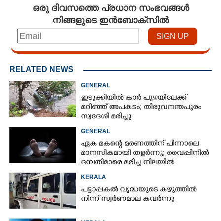
ഒരു ദിവസത്തെ പ്രധാന സംഭവങ്ങൾ
CARTOONS
നിങ്ങളുടെ ഇൻബോക്സിൽ
LITERATURE
RELATED NEWS
ZOOM
GENERAL
ഇടുക്കിയിൽ കാർ പുഴയിലേക്ക്
CONTACT US
മറിഞ്ഞ് അപകടം; തിരുവനന്തപുരം
സ്വദേശി മരിച്ചു
GENERAL
ഏക മകന്റെ മരണത്തിന് പിന്നാലെ
മാനസികമായി തളർന്നു; വൈപ്പിനിൽ
ദമ്പതിമാരെ മരിച്ച നിലയിൽ
കണ്ടെത്തി
KERALA
പട്ടാപ്പകൽ വൃദ്ധയുടെ കഴുത്തിൽ
നിന്ന് സ്വർണമാല കവർന്നു