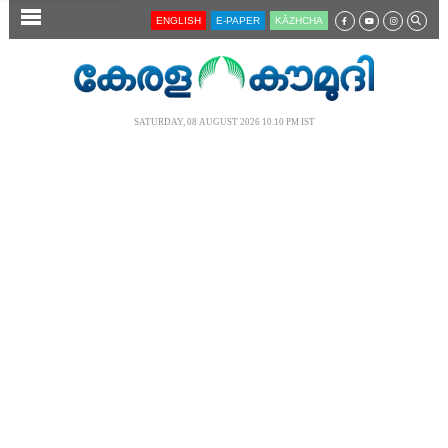
SECTIONS
ENGLISH
E-PAPER
KĀZHCHA
HOME
LATEST
SATURDAY, 08 AUGUST 2026 10.10 PM IST
AUDIO
NOTIFIED NEWS
POLL
KERALA
LOCAL
NEWS 360
CASE DIARY