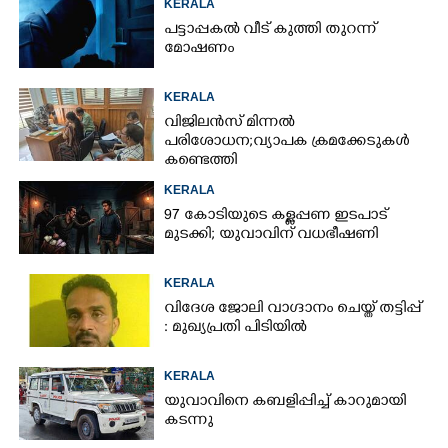
KERALA
പട്ടാപ്പകൽ വീട് കുത്തി തുറന്ന്
മോഷണം
KERALA
വിജിലൻസ് മിന്നൽ
പരിശോധന; വ്യാപക ക്രമക്കേടുകൾ
കണ്ടെത്തി
KERALA
97 കോടിയുടെ കള്ളപ്പണ ഇടപാട്
മുടക്കി; യുവാവിന് വധഭീഷണി
KERALA
വിദേശ ജോലി വാഗ്ദാനം ചെയ്ത് തട്ടിപ്പ്
: മുഖ്യപ്രതി പിടിയിൽ
KERALA
യുവാവിനെ കബളിപ്പിച്ച് കാറുമായി
കടന്നു