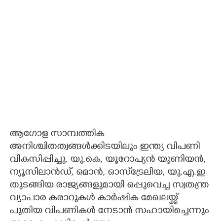
ആഗോള സാമ്പത്തിക
അനിശ്ചിതത്വങ്ങൾക്കിടയിലും ഇന്ത്യ വിപണി
വികസിപ്പിച്ചു. യു.കെ, യൂറോപ്യൻ യൂണിയൻ,
ന്യൂസിലാൻഡ്, ഒമാൻ, ഓസ്‌ട്രേലിയ, യു.എ.ഇ
തുടങ്ങിയ രാജ്യങ്ങളുമായി ഒപ്പുവെച്ച സ്വതന്ത്ര
വ്യാപാര കരാറുകൾ കാർഷിക മേഖലയ്ക്ക്
പുതിയ വിപണികൾ നേടാൻ സഹായിച്ചെന്നും