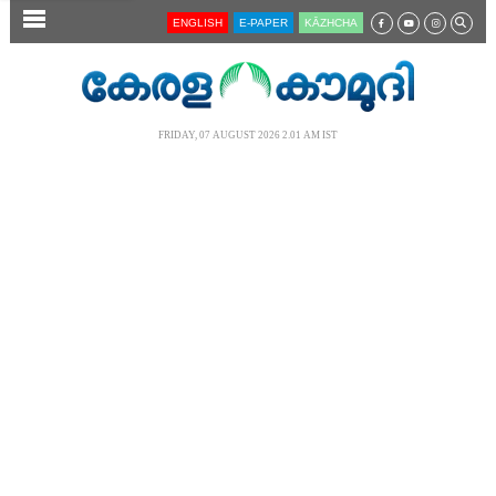
SECTIONS
ENGLISH
E-PAPER
KĀZHCHA
HOME
LATEST
FRIDAY, 07 AUGUST 2026 2.01 AM IST
AUDIO
NOTIFIED NEWS
POLL
KERALA
LOCAL
NEWS 360
CASE DIARY