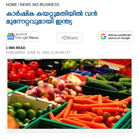
HOME /
NEWS 360 /
BUSINESS
CINEMA
കാർഷിക കയറ്റുമതിയിൽ വൻ
മുന്നേറ്റവുമായി ഇന്ത്യ
OPINION
Share
PHOTOS
1 MIN READ
PUBLISHED: JUNE 11, 2026 12:39 AM IST
LIFESTYLE
SPIRITUAL
INFO+
ART
ASTRO