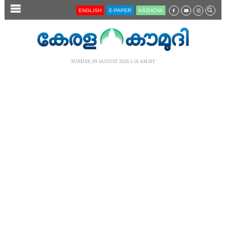
SECTIONS
ENGLISH
E-PAPER
KĀZHCHA
HOME
LATEST
SUNDAY, 09 AUGUST 2026 5.10 AM IST
AUDIO
NOTIFIED NEWS
POLL
KERALA
LOCAL
NEWS 360
CASE DIARY