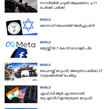
സൗദിയിൽ ഹൂതി ആക്രമണം  11
പേർക്ക് പരിക്ക്
WORLD
മൊസാദ് തലപ്പത്ത് അഴിച്ചുപണി
WORLD
മെറ്റയ്ക്ക് 56.7 കോടി ഡോളർ പിഴ
WORLD
ചൈനയ്ക്ക് മറുപടി; അരുണാചലിലെ 27
സ്ഥലങ്ങൾക്ക് പേരിട്ടു
WORLD
എഫ്.സി.ആർ.എ ഭേദഗതി:
യു.എസിന് ഇന്ത്യയുടെ മറുപടി