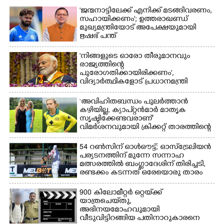
'ജന്മനാട്ടിലേക്ക് എനിക്ക് മടങ്ങിവരണം,
സഹായിക്കണം'; ഉത്തരാഖണ്ഡ്
മുഖ്യമന്ത്രിയോട് അപേക്ഷയുമായി
ഋഷഭ് പന്ത്
'നിങ്ങളുടെ ഓരോ തീരുമാനവും
രാജ്യത്തിന്റെ
പുരോഗതിക്കായിരിക്കണം',​
വിദ്യാർത്ഥികളോട് പ്രധാനമന്ത്രി
‘അവിഹിതബന്ധം പുലർത്താൻ
കഴിയില്ല,​ ക്യാപ്റ്റൻമാർ മാതൃക
സൃഷ്ടിക്കേണ്ടവരാണ്'
വിമർശനവുമായി ക്രിക്കറ്റ് താരത്തിന്റെ
ഭാര്യ
54 റൺസിന് ഓൾഔട്ട്; ഓസ്‌ട്രേലിയൻ
പര്യടനത്തിന് മുന്നേ സന്നാഹ
മത്സരത്തിൽ ബംഗ്ലാദേശിന് തിരിച്ചടി,
രണ്ടക്കം കടന്നത് ഒരേയൊരു താരം
900 കിലോമീറ്റർ ഒറ്റയ്‌ക്ക്
യാത്രചെ‌യ്‌തു,​
അഭിനയമോഹവുമായി
വീടുവിട്ടിറങ്ങിയ പതിനാറുകാരനെ