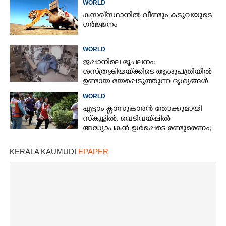
WORLD
കസഖ്‌സ്ഥാനിൽ വീണ്ടും കടുവയുടെ
ഗർജ്ജനം
×
Share this link
WORLD
ജപ്പാനിലെ ഭൂചലനം:
ശസ്ത്രക്രിയ‌യ്‌ക്കി‌ടെ ആശുപത്രിയിൽ
ഉണ്ടായ ഭയപ്പെടുത്തുന്ന ദൃശ്യങ്ങൾ
പുറത്ത്
WORLD
Copy Link
എട്ടാം ക്ളാസുകാരൻ തോക്കുമായി
സ്കൂളിൽ, വെടിവയ്പ്പിൽ
അദ്ധ്യാപകൻ ഉൾപ്പെടെ രണ്ടുമരണം;
15 പേർക്ക് പരിക്ക്
KERALA KAUMUDI
EPAPER