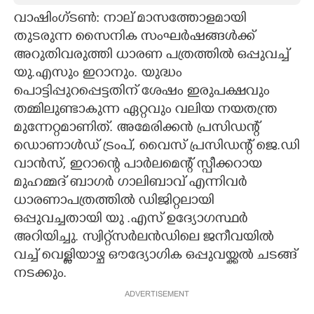
വാഷിംഗ്ടൺ: നാല് മാസത്തോളമായി
CARTOONS
തുടരുന്ന സൈനിക സംഘർഷങ്ങൾക്ക്
അറുതിവരുത്തി ധാരണ പത്രത്തിൽ ഒപ്പുവച്ച്
LITERATURE
യു.എസും ഇറാനും. യുദ്ധം
പൊട്ടിപ്പുറപ്പെട്ടതിന് ശേഷം ഇരുപക്ഷവും
ZOOM
തമ്മിലുണ്ടാകുന്ന ഏറ്റവും വലിയ നയതന്ത്ര
മുന്നേറ്റമാണിത്. അമേരിക്കൻ പ്രസിഡന്റ്
ഡൊണാൾഡ് ട്രംപ്, വൈസ് പ്രസിഡന്റ് ജെ.ഡി
CONTACT US
വാൻസ്, ഇറാന്റെ പാർലമെന്റ് സ്പീക്കറായ
മുഹമ്മദ് ബാഗർ ഗാലിബാവ് എന്നിവർ
ധാരണാപത്രത്തിൽ ഡിജിറ്റലായി
ഒപ്പുവച്ചതായി യു .എസ് ഉദ്യോഗസ്ഥർ
അറിയിച്ചു. സ്വിറ്റ്സർലൻഡിലെ ജനീവയിൽ
വച്ച് വെള്ളിയാഴ്ച ഔദ്യോഗിക ഒപ്പുവയ്ക്കൽ ചടങ്ങ്
നടക്കും.
ADVERTISEMENT