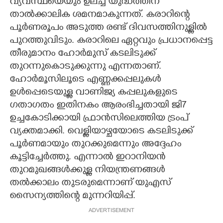
വ്യവസ്ഥയെയും ഉലച്ച യുദ്ധത്തിന്
താൽക്കാലിക ശമനമാകുന്നത്. കരാറിന്റെ
പൂർണരൂപം അടുത്ത രണ്ട് ദിവസത്തിനുള്ളിൽ
പുറത്തുവിടും. കരാറിലെ ഏറ്റവും പ്രധാനപ്പെട്ട
തീരുമാനം ഹോർമുസ് കടലിടുക്ക്
തുറന്നുകൊടുക്കുന്നു എന്നതാണ്.
ഹോർമൂസിലൂടെ എണ്ണക്കപ്പലുകൾ
ഉൾപ്പെടെയുള്ള വാണിജ്യ കപ്പലുകളുടെ
ഗതാഗതം ഇതിനകം ആരംഭിച്ചതായി ജി7
ഉച്ചകോടിക്കായി ഫ്രാൻസിലെത്തിയ ട്രംപ്
വ്യക്തമാക്കി. വെള്ളിയാഴ്ചയോടെ കടലിടുക്ക്
പൂർണമായും തുറക്കുമെന്നും അദ്ദേഹം
കൂട്ടിച്ചേർത്തു. എന്നാൽ ഇറാനിയൻ
തുറമുഖങ്ങൾക്കുള്ള നിയന്ത്രണങ്ങൾ
തൽക്കാലം തുടരുമെന്നാണ് യുഎസ്
സൈന്യത്തിന്റെ മുന്നറിയിപ്പ്.
ADVERTISEMENT