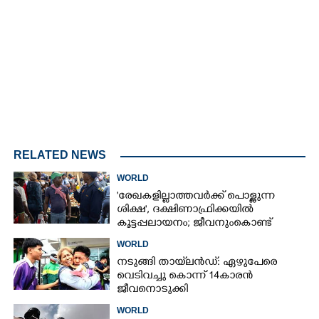
3.29%
/
Unmute
RELATED NEWS
WORLD
'രേഖകളില്ലാത്തവർക്ക് പൊള്ളുന്ന
ശിക്ഷ', ദക്ഷിണാഫ്രിക്കയിൽ
കൂട്ടപ്പലായനം; ജീവനുംകൊണ്ട്
നാടുകടന്നത് ഒരു ലക്ഷത്തിലധികം
WORLD
പേർ
നടുങ്ങി തായ്‌ലൻഡ്: ഏഴുപേരെ
വെടിവച്ചു കൊന്ന് 14കാരൻ
ജീവനൊടുക്കി
WORLD