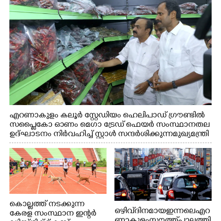
എറണാകുളം കലൂർ സ്റ്റേഡിയം ഹെലിപാഡ് ഗ്രൗണ്ടിൽ
സപ്ളൈകോ ഓണം മെഗാ ട്രേഡ് ഫെയർ സംസ്ഥാനതല
ഉദ്ഘാടനം നിർവഹിച്ച് സ്റ്റാൾ സന്ദർശിക്കുന്ന മുഖ്യമന്ത്രി
വി.ഡി. സതീശൻ. മന്ത്രി അനൂപ് ജേക്കബ് സമീപം
കൊല്ലത്ത് നടക്കുന്ന
ഒഴിവ് ദിനമായ ഇന്നലെ എറ
കേരള സംസ്ഥാന ഇന്റർ
ണാകുളം സൗത്ത് പാലത്തി