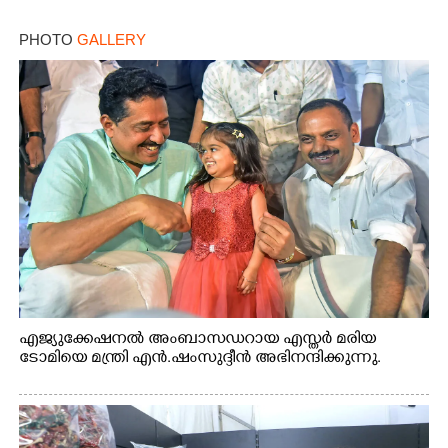
കണ്ടെത്തിയത് ഫിലിം സിറ്റിയിൽ
PHOTO
GALLERY
എജ്യുക്കേഷനൽ അംബാസഡറായ എസ്തർ മരിയ
ടോമിയെ മന്ത്രി എൻ.ഷംസുദ്ദീൻ അഭിനന്ദിക്കുന്നു.