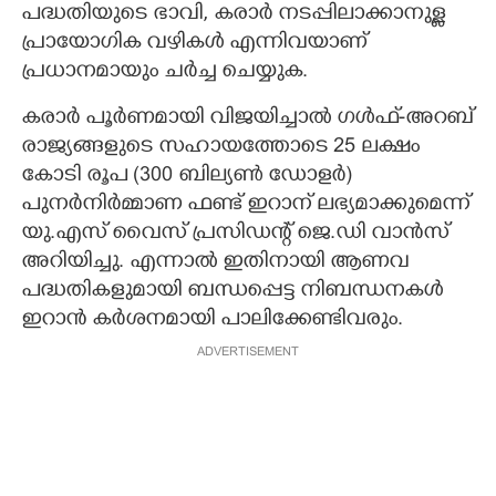
പദ്ധതിയുടെ ഭാവി, കരാർ നടപ്പിലാക്കാനുള്ള
പ്രായോഗിക വഴികൾ എന്നിവയാണ്
പ്രധാനമായും ചർച്ച ചെയ്യുക.
കരാർ പൂർണമായി വിജയിച്ചാൽ ഗൾഫ്-അറബ്
രാജ്യങ്ങളുടെ സഹായത്തോടെ 25 ലക്ഷം
കോടി രൂപ (300 ബില്യൺ ഡോളർ)
പുനർനിർമ്മാണ ഫണ്ട് ഇറാന് ലഭ്യമാക്കുമെന്ന്
യു.എസ് വൈസ് പ്രസിഡന്റ് ജെ.ഡി വാൻസ്
അറിയിച്ചു. എന്നാൽ ഇതിനായി ആണവ
പദ്ധതികളുമായി ബന്ധപ്പെട്ട നിബന്ധനകൾ
ഇറാൻ കർശനമായി പാലിക്കേണ്ടിവരും.
ADVERTISEMENT