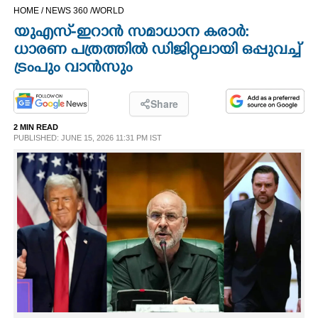
HOME /
NEWS 360 /
WORLD
CINEMA
യുഎസ്-ഇറാൻ സമാധാന കരാർ:
ധാരണ പത്രത്തിൽ ഡിജിറ്റലായി ഒപ്പുവച്ച്
OPINION
ട്രംപും വാൻസും
PHOTOS
Share
2 MIN READ
LIFESTYLE
PUBLISHED: JUNE 15, 2026 11:31 PM IST
SPIRITUAL
INFO+
ART
ASTRO