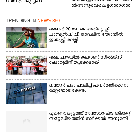
ഡിസ്ട്രിക്റ്റ് ക്ലബ്
ൽ അനുഭവപ്പെട്ട ഗതാഗത
അത്‌ലറ്റിക്
ക്കുരുക്ക്
ചാമ്പ്യൻഷിപ്പിൽ അണ്ടർ
20 ആൺകുട്ടികളുടെ 200
TRENDING IN
NEWS 360
മീറ്റർ ഓട്ടം ഫൈനൽ
അണ്ടർ 20 ലോക അത്‌ലറ്റിക്സ്
മത്സരത്തിനിടെ സിന്തറ്റിക്
ചാമ്പ്യൻഷിപ്പ്; ജാവലിൻ ത്രോയിൽ
ട്രാക്കിന് കുറുകെ ഓടുന്ന
ഇന്ത്യയ്ക്ക് വെള്ളി
നായകൾ.
ആലപ്പുഴയിൽ കല്യാൺ സിൽക്‌സ്
ഷോറൂമിന് തുടക്കമായി
ഇന്ത്യൻ ചട്ടം പാലിച്ച് പ്രവർത്തിക്കണം:
മെറ്റയോട് കേന്ദ്രം
എറണാകുളത്ത് അന്താരാഷ്ട്ര ക്രിക്കറ്റ്
സ്‌റ്റേഡിയത്തിന് സർക്കാർ അനുമതി