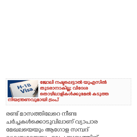
ജോലി നഷ്ടപ്പെട്ടാൽ യുഎസിൽ
തുടരാനാകില്ല; വിദേശ
തൊഴിലാളികൾക്കുമേൽ കടുത്ത
നിയന്ത്രണവുമായി ട്രംപ്‌
രണ്ട് മാസത്തിലേറെ നീണ്ട
ചർച്ചകൾക്കൊടുവിലാണ് വ്യാപാര
മേഖലയെയും ആഗോള സമ്പദ്