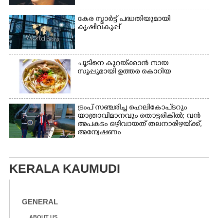
കേര സ്മാർട്ട് പദ്ധതിയുമായി
കൃഷിവകുപ്പ്
ചൂടിനെ കുറയ്‌ക്കാൻ നായ
സൂപ്പുമായി ഉത്തര കൊറിയ
ട്രംപ് സഞ്ചരിച്ച ഹെലികോപ്‌ടറും
യാത്രാവിമാനവും തൊട്ടരികിൽ; വൻ
അപകടം ഒഴിവായത് തലനാരിഴയ്‌ക്ക്,
അന്വേഷണം
KERALA KAUMUDI
GENERAL
ABOUT US