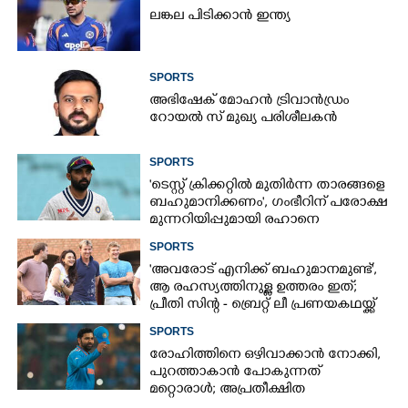
ലങ്കല പിടിക്കാൻ ഇന്ത്യ
SPORTS
അഭിഷേക് മോഹൻ ട്രിവാൻഡ്രം
റോയൽ സ് മുഖ്യ പരിശീലകൻ
SPORTS
'ടെസ്റ്റ് ക്രിക്കറ്റിൽ മുതിർന്ന താരങ്ങളെ
ബഹുമാനിക്കണം', ഗംഭീറിന് പരോക്ഷ
മുന്നറിയിപ്പുമായി രഹാനെ
SPORTS
'അവരോട് എനിക്ക് ബഹുമാനമുണ്ട്',​
ആ രഹസ്യത്തിനുള്ള ഉത്തരം ഇത്;
പ്രീതി സിന്റ - ബ്രെറ്റ് ലീ പ്രണയകഥയ്ക്ക്
ഒടുവിൽ മറുപടി
SPORTS
രോഹിത്തിനെ ഒഴിവാക്കാൻ നോക്കി,​
പുറത്താകാൻ പോകുന്നത്
മറ്റൊരാൾ; അപ്രതീക്ഷിത
നീക്കവുമായി ബിസിസിഐ