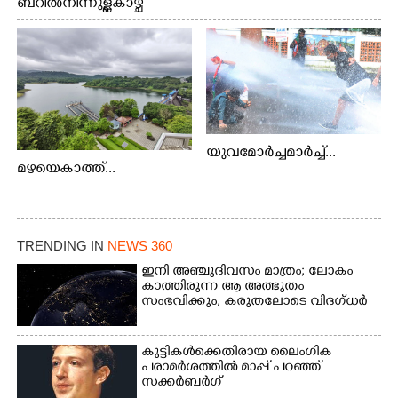
ബറിൽ നിന്നുള്ള കാഴ്ച
യുവമോർച്ചമാർച്ച്...
മഴയെകാത്ത്...
TRENDING IN
NEWS 360
ഇനി അഞ്ചുദിവസം മാത്രം; ലോകം
കാത്തിരുന്ന ആ അത്ഭുതം
സംഭവിക്കും, കരുതലോടെ വിദഗ്ധർ
കുട്ടികൾക്കെതിരായ ലൈംഗിക
പരാമർശത്തിൽ മാപ്പ് പറഞ്ഞ്
സക്കർബർഗ്