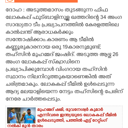
ദോഹ : അടുത്തമാസം തുടങ്ങുന്ന ഫിഫ
CARTOONS
ലോകകപ്പ് ഫുട്ബാളിനുള്ള ഖത്തറിന്റെ 34 അംഗ
സാദ്ധ്യതാ ടീം പ്രഖ്യാപനത്തിൽ കേരളത്തിലെ
LITERATURE
കാൽപ്പന്ത് ആരാധകർക്കും
സന്തോഷിക്കാം.കാരണം ആ ടീമിൽ
ZOOM
കണ്ണൂരുകാരനായ ഒരു 19കാരനുമുണ്ട്;
തഹ്സിൻ മുഹമ്മദ് ജംഷിദ്. അടുത്ത ആഴ്ച 26
CONTACT US
അംഗ ലോകകപ്പ് സ്ക്വാഡിനെ
പ്രഖ്യാപിക്കുമ്പോൾ വിംഗറായ തഹ്‌സിൻ
സ്ഥാനം നിലനിറുത്തുകയാണെങ്കിൽ അത്
ചരിത്രമാകും. ലോകകപ്പ് ടീമിൽ ഉൾപ്പെടുന്ന
ആദ്യ മലയാളിയെന്ന നേട്ടം തഹ്സിന്റെ പേരിന്
നേരേ ചാർത്തപ്പെടും.
മുഹമ്മദ് ഷമി, ഭുവനേശ്വർ കുമാർ
എന്നിവരെ ഇന്ത്യയുടെ ലോകകപ്പ് ടീമിൽ
ഉൾപ്പെടുത്തി,​ പത്തിൽ എട്ട് റേറ്റിംഗ്
നൽകി മുൻ താരം