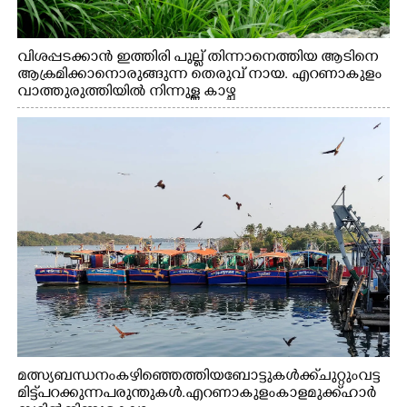
വിശപ്പടക്കാൻ ഇത്തിരി പുല്ല് തിന്നാനെത്തിയ ആടിനെ
ആക്രമിക്കാനൊരുങ്ങുന്ന തെരുവ് നായ. എറണാകുളം
വാത്തുരുത്തിയിൽ നിന്നുള്ള കാഴ്ച
മത്സ്യബന്ധനം കഴിഞ്ഞെത്തിയ ബോട്ടുകൾക്ക് ചുറ്റും വട്ട
മിട്ട് പറക്കുന്ന പരുന്തുകൾ. എറണാകുളം കാളമുക്ക് ഹാർ