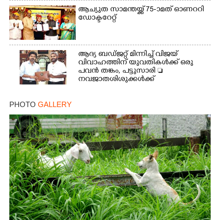
ആച്യുത സാമന്തയ്ക്ക് 75-ാമത് ഓണററി
ഡോക്ടറേറ്റ്
ആദ്യ ബഡ്ജറ്റ് മിന്നിച്ച് വിജയ്
വിവാഹത്തിന് യുവതികൾക്ക് ഒരു
പവൻ തങ്കം, പട്ടുസാരി 
നവജാതശിശുക്കൾക്ക്
സ്വർണമോതിരം  വിദ്യാർത്ഥികൾക്ക്
സൈക്കിൾ
PHOTO
GALLERY