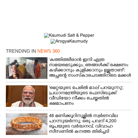
×
Share this link
TRENDING IN
NEWS 360
Copy Link
'കത്തിത്തീരാൻ ഇനി എത്ര
സമയമെടുക്കും, ഞങ്ങൾക്ക് ഭക്ഷണം
കഴിക്കാനും കുളിക്കാനും ഉള്ളതാണ്':
അച്ഛന്റെ സംസ്കാരചടങ്ങിനിടെ മക്കൾ
'മെറ്റയുടെ പേരിൽ മാപ്പ് പറയുന്നു';
പ്രധാനമന്ത്രിയുടെ ഫേസ്‌ബുക്ക്
വീഡിയോ നീക്കം ചെയ്തതിൽ
ക്ഷമാപണം
48 മണിക്കൂറിനുള്ളിൽ സ്വർണവില
പറന്നുയർന്നു; ഒരു പവന് 4,200
രൂപയുടെ വർദ്ധനവ്, വിവാഹ
സീസണിൽ കനത്ത തിരിച്ചടി