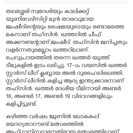
തലശ്ശേരി സ്വദേശിയും കാലിക്കറ്റ്
യൂണിവേഴ്സിറ്റി മുൻ താരവുമായ
ജംഷീദിന്റെയും ഷൈമയുടെയും രണ്ടാമത്തെ
മകനാണ് തഹ്സിൻ. ഖത്തറിൽ ചീഫ്
അക്കൗണ്ടന്റാണ് ജംഷീദ്. തഹ്‌സിൻ ജനിച്ചതും
വളർന്നതുമെല്ലാം ഖത്തറിലാണ്.
ചെറുപ്രായത്തിൽ തന്നെ ഖത്തർ യൂത്ത്
ടീമുകളിൽ ഇടം ലഭിച്ചു. 17–ാം വയസിൽ ഖത്തർ
സ്റ്റാർസ് ലീഗ് ക്ലബ്ബായ അൽ ദുഹൈലിലെത്തി.
സ്റ്റാർസ് ലീഗിൽ കളിച്ച ആദ്യ ഇന്ത്യക്കാരനാണ്
തഹ്‌സിൻ. ഖത്തർ ദേശീയ ടീമിനായി അണ്ടർ
16, അണ്ടർ 17, അണ്ടർ 19 വിഭാഗങ്ങളിലും
കളിച്ചിട്ടുണ്ട്.
കഴിഞ്ഞ വർഷം ജൂണിൽ ലോകകപ്പ്
യോഗ്യതാറൗണ്ട് മത്സരത്തിൽ
അഫ്ഗാനിസ്ഥാനെതിരായ മത്സരത്തിലാണ്