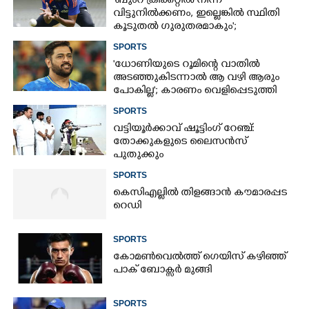
'ബുംറ ക്രിക്കറ്റിൽ നിന്ന്
വിട്ടുനിൽക്കണം, ഇല്ലെങ്കിൽ സ്ഥിതി
കൂടുതൽ ഗുരുതരമാകും';
മുന്നറിയിപ്പുമായി മുൻ താരം
SPORTS
'ധോണിയുടെ റൂമിന്റെ വാതിൽ
അടഞ്ഞുകിടന്നാൽ ആ വഴി ആരും
പോകില്ല'; കാരണം വെളിപ്പെടുത്തി
മുൻ താരം
SPORTS
വട്ടിയൂർക്കാവ് ഷൂട്ടിംഗ് റേഞ്ച്:
തോക്കുകളുടെ ലൈസൻസ്
പുതുക്കും
SPORTS
കെസിഎല്ലിൽ തിളങ്ങാൻ കൗമാരപ്പട
റെഡി
SPORTS
കോമൺവെൽത്ത് ഗെയിസ് കഴിഞ്ഞ്
പാക് ബോക്സർ മുങ്ങി
SPORTS