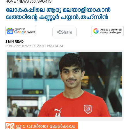
HOME /
NEWS 360 /
SPORTS
CINEMA
ലോകകപ്പിലെ ആദ്യ മലയാളിയാകാൻ
ഖത്തറിന്റെ കണ്ണൂർ പയ്യൻ,തഹ്സിൻ
OPINION
Share
PHOTOS
1 MIN READ
PUBLISHED: MAY 15, 2026 11:56 PM IST
LIFESTYLE
SPIRITUAL
INFO+
ART
ASTRO
ഈ വാർത്ത കേൾക്കാം