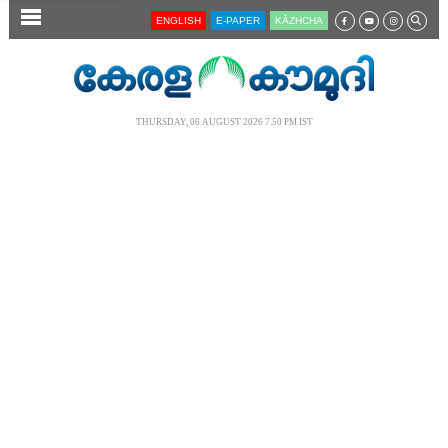
SECTIONS
ENGLISH
E-PAPER
KĀZHCHA
HOME
LATEST
THURSDAY, 06 AUGUST 2026 7.50 PM IST
AUDIO
NOTIFIED NEWS
POLL
KERALA
LOCAL
NEWS 360
CASE DIARY