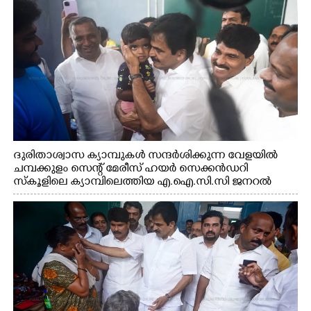
ദുരിതാശ്വാസ ക്യാമ്പുകൾ സന്ദർശിക്കുന്ന വേളയിൽ
ചമ്പക്കുളം സെന്റ് മേരീസ് ഹയർ സെക്കൻഡറി
സ്കൂളിലെ ക്യാമ്പിലെത്തിയ എ.ഐ.സി.സി ജനറൽ
സെക്രട്ടറി കെ.സി വേണുഗോപാൽ എം.പി കുരുന്നിനെ
എടുത്ത് ലാളിച്ചപ്പോൾ. സഹകരണ-എക്സൈസ്
വകുപ്പ് മന്ത്രി എം. ലിജു, കൃഷിവകുപ്പ് മന്ത്രി ടി. സിദ്ദിഖ്,
റെജി ചെറിയാൻ എം. എൽ. എ എന്നിവർ സമീപം