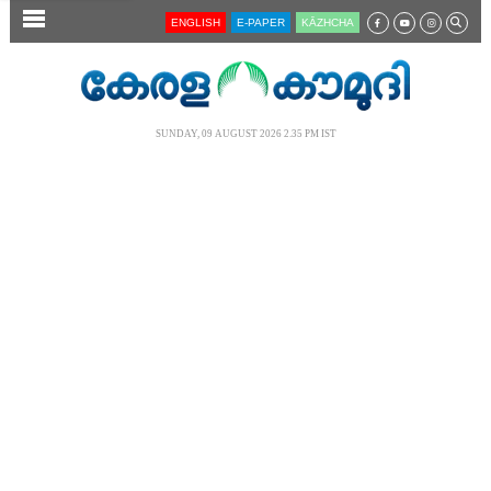
SECTIONS
ENGLISH
E-PAPER
KĀZHCHA
HOME
LATEST
SUNDAY, 09 AUGUST 2026 2.35 PM IST
AUDIO
NOTIFIED NEWS
POLL
KERALA
LOCAL
NEWS 360
CASE DIARY