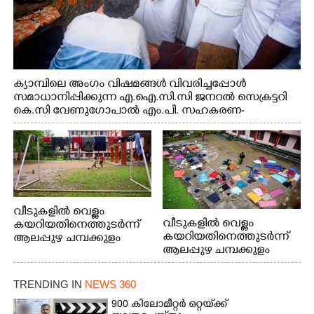
ക്യാമ്പിലെ അംഗം വിഷമങ്ങൾ വിവരിച്ചപ്പോൾ
സമാധാനിപ്പിക്കുന്ന എ.ഐ.സി.സി ജനറൽ സെക്രട്ടറി
കെ.സി വേണുഗോപാൽ എം.പി. സഹകരണ-
എക്സൈസ് വകുപ്പ് മന്ത്രി എം. ലിജു, എന്നിവർ
വീടുകളിൽ വെള്ളം
വീടുകളിൽ വെള്ളം
കയറിയതിനെത്തുടർന്ന്
കയറിയതിനെത്തുടർന്ന്
ആലപ്പുഴ ചമ്പക്കുളം
ആലപ്പുഴ ചമ്പക്കുളം
ഫാദർ തോമസ്
ഫാദർ തോമസ്
പോരൂക്കര സെൻട്രൽ
പോരൂക്കര സെൻട്രൽ
സ്കൂളിലെ ദുരിതാശ്വാസ
TRENDING IN
NEWS 360
സ്കൂളിലെ ദുരിതാശ്വാസ
ക്യാമ്പിലെത്തിയവർ
ക്യാമ്പിലെത്തിയവർ മഴ
വസ്ത്രങ്ങൾ
900 കിലോമീറ്റർ ഒറ്റയ്‌ക്ക്