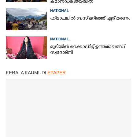
കമാൻഡർ ജയിലിൽ
NATIONAL
ഹിമാചലിൽ ബസ് മറിഞ്ഞ് ഏഴ് മരണം
NATIONAL
മുടിയിൽ റെക്കാഡിട്ട് ഉത്തരാഖണ്ഡ്
സ്വദേശിനി
KERALA KAUMUDI
EPAPER
×
Share this link
Copy Link