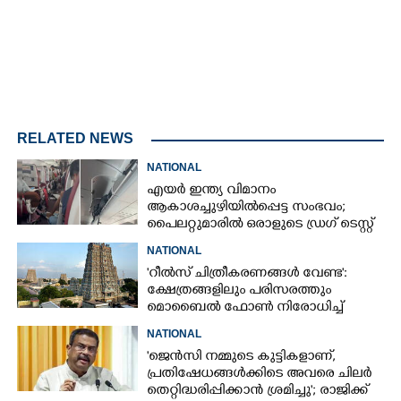
RELATED NEWS
NATIONAL
എയർ ഇന്ത്യ വിമാനം
ആകാശച്ചുഴിയിൽപ്പെട്ട സംഭവം;
പൈലറ്റുമാരിൽ ഒരാളുടെ ഡ്രഗ് ടെസ്റ്റ്
ഫലം പോസിറ്റീവ്
NATIONAL
'റീൽസ് ചിത്രീകരണങ്ങൾ വേണ്ട':
ക്ഷേത്രങ്ങളിലും പരിസരത്തും
മൊബൈൽ ഫോൺ നിരോധിച്ച്
തമിഴ്നാട് സർക്കാർ
NATIONAL
'ജെൻസി നമ്മുടെ കുട്ടികളാണ്,
പ്രതിഷേധങ്ങൾക്കിടെ അവരെ ചിലർ
തെറ്റിദ്ധരിപ്പിക്കാൻ ശ്രമിച്ചു'; രാജിക്ക്