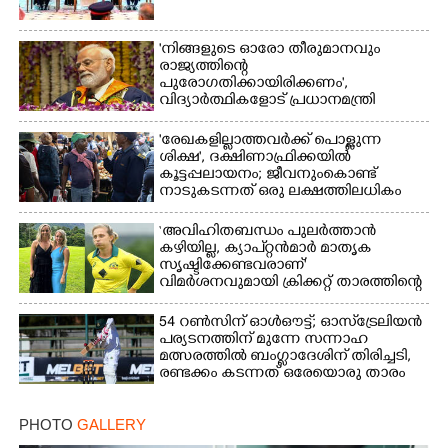
'നിങ്ങളുടെ ഓരോ തീരുമാനവും
രാജ്യത്തിന്റെ
പുരോഗതിക്കായിരിക്കണം',​
വിദ്യാർത്ഥികളോട് പ്രധാനമന്ത്രി
'രേഖകളില്ലാത്തവർക്ക് പൊള്ളുന്ന
ശിക്ഷ', ദക്ഷിണാഫ്രിക്കയിൽ
കൂട്ടപ്പലായനം; ജീവനുംകൊണ്ട്
നാടുകടന്നത് ഒരു ലക്ഷത്തിലധികം
പേർ
‘അവിഹിതബന്ധം പുലർത്താൻ
കഴിയില്ല,​ ക്യാപ്റ്റൻമാർ മാതൃക
സൃഷ്ടിക്കേണ്ടവരാണ്'
വിമർശനവുമായി ക്രിക്കറ്റ് താരത്തിന്റെ
ഭാര്യ
54 റൺസിന് ഓൾഔട്ട്; ഓസ്‌ട്രേലിയൻ
പര്യടനത്തിന് മുന്നേ സന്നാഹ
മത്സരത്തിൽ ബംഗ്ലാദേശിന് തിരിച്ചടി,
രണ്ടക്കം കടന്നത് ഒരേയൊരു താരം
PHOTO
GALLERY