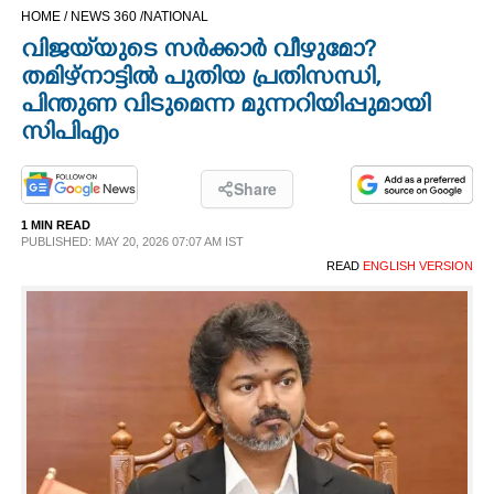
HOME /
NEWS 360 /
NATIONAL
CINEMA
വിജയ്‌യുടെ സർക്കാർ വീഴുമോ?
തമിഴ്നാട്ടിൽ പുതിയ പ്രതിസന്ധി,
OPINION
പിന്തുണ വിടുമെന്ന മുന്നറിയിപ്പുമായി
സിപിഎം
PHOTOS
Share
LIFESTYLE
1 MIN READ
PUBLISHED: MAY 20, 2026 07:07 AM IST
READ
ENGLISH VERSION
SPIRITUAL
INFO+
ART
ASTRO