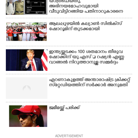
യാത്രചെ‌യ്‌തു,​
മാറിനിന്ന ഇടവേളയിൽ
ഉണക്കാനിട്ടിരിക്കുന്ന
അഭിനയമോഹവുമായി
ക്യാമ്പ് പരിസരത്ത്
ഗോൾപോസ്റ്റിന് മുന്നിൽ
വീടുവിട്ടിറങ്ങിയ പതിനാറുകാരനെ
വസ്ത്രങ്ങൾ
ഫുട്ബോൾ കളികളിൽ
കണ്ടെത്തിയത് ഫിലിം സിറ്റിയിൽ
ഉണക്കാനിടുന്ന കാഴ്ച.
ഏർപ്പെട്ടിരിക്കുന്ന
ആലപ്പുഴയിൽ കല്യാൺ സിൽക്‌സ്
കുട്ടികൾ
ഷോറൂമിന് തുടക്കമായി
ഇന്ത്യയ്ക്കടക്കം 100 ശതമാനം തീരുവ
ഷോക്കിന് യു.എസ്  റഷ്യൻ എണ്ണ
വാങ്ങൽ നിറുത്താനുള്ള സമ്മർദ്ദം
എറണാകുളത്ത് അന്താരാഷ്ട്ര ക്രിക്കറ്റ്
സ്‌റ്റേഡിയത്തിന് സർക്കാർ അനുമതി
ജമീമയ്ക്ക് പരിക്ക്
ADVERTISEMENT