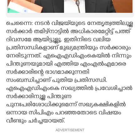
CARTOONS
ചെന്നൈ: നടൻ വിജയ്‌യുടെ നേതൃത്വത്തിലുള്ള
LITERATURE
സർക്കാർ തമിഴ്നാട്ടിൽ അധികാരമേറ്റിട്ട് പത്ത്
ദിവസമേ ആയിട്ടുള്ളൂ. ഇതിനിടെ വലിയ
ZOOM
പ്രതിസന്ധികളാണ് മുഖ്യമന്ത്രിയും സർക്കാരും
നേരിടുന്നത്. എഐഎഡിഎംകെയിൽ നിന്നും
പിന്തുണയുമായി എത്തിയ എംഎൽഎമാരെ
CONTACT US
സർക്കാരിന്റെ ഭാഗമാക്കുന്നതി
സംബന്ധിച്ചാണ് പുതിയ പ്രതിസന്ധി.
എഐഎഡിഎംകെ സഖ്യത്തിൽ പ്രവേശിച്ചാൽ
സർക്കാരിനുള്ള പിന്തുണ
പുനഃപരിശോധിക്കുമെന്ന് സഖ്യകക്ഷികളിൽ
ഒന്നായ സിപിഎം പറഞ്ഞതോടെ വിഷയം
വീണ്ടും ചർച്ചയായത്.
ADVERTISEMENT