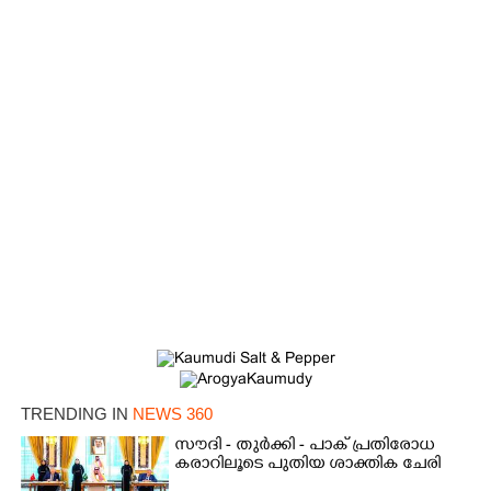
TRENDING IN
NEWS 360
സൗദി - തുർക്കി - പാക് പ്രതിരോധ
കരാറിലൂടെ പുതിയ ശാക്തിക ചേരി