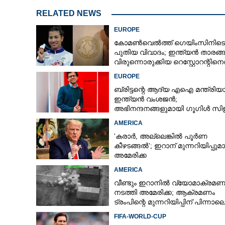
RELATED NEWS
EUROPE
കോമൺവെൽത്ത് ഗെയിംസിനിടെ
പുതിയ വിവാദം; ഇന്ത്യൻ താരങ്ങ
വിരുന്നൊരുക്കിയ റെസ്റ്റോറന്റിന
വിമർശനം
EUROPE
ബ്രിട്ടന്റെ ആദ്യ എഐ മന്ത്രിയ
ഇന്ത്യൻ വംശജൻ;
അഭിനന്ദനങ്ങളുമായി ഗൂഗിൾ സ
AMERICA
'കരാർ, അല്ലെങ്കിൽ പൂർണ
കീഴടങ്ങൽ'; ഇറാന് മുന്നറിയിപ്പുമ
അമേരിക്ക
റഷ്യ- യുക്രെയിൻ യ
അവസാനിക്കുന്നു;
AMERICA
പറഞ്ഞ് പുടിൻ, ​തടവുകാരുടെ
വീണ്ടും ഇറാനിൽ വ്യോമാക്രമണ
കൈമാറ്റത്തിൽ മൗനം തുടർന്ന്
നടത്തി അമേരിക്ക; ആക്രമണം
ട്രംപിന്റെ മുന്നറിയിപ്പിന് പിന്നാല
സെലെൻസ്‌കി
FIFA-WORLD-CUP