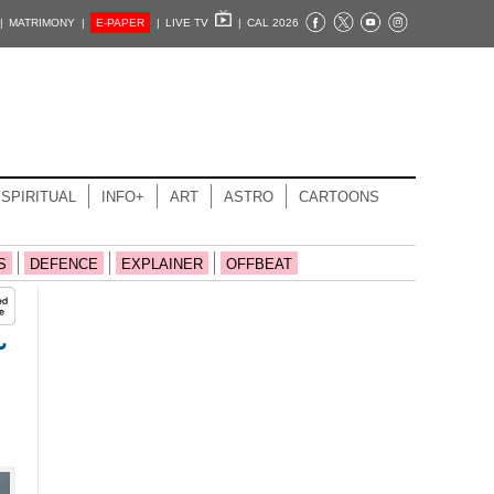
|
MATRIMONY |
E-PAPER
|
LIVE TV
|
CAL 2026
SPIRITUAL
INFO+
ART
ASTRO
CARTOONS
S
DEFENCE
EXPLAINER
OFFBEAT