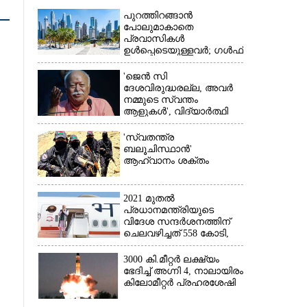
പുറത്തിറങ്ങാൻ
പോലുമാകാതെ
പ്രവാസികൾ
ഉൾപ്പെടെയുള്ളവർ; ഗൾഫ്
രാജ്യത്ത് സ്ഥിതി രൂക്ഷം
×
'ജെൻ സി
ദേശവിരുദ്ധരല്ല, അവർ
നമ്മുടെ സ്വന്തം
ആളുകൾ', വിദ്യാർത്ഥി
പ്രക്ഷോഭത്തെ പിന്തുണച്ച്
ആർഎസ്‌എസ് മേധാവി
'സ്വതന്ത്ര
ബലൂചിസ്ഥാൻ'
ആഹ്വാനം ശക്തം
2021 മുതൽ
പ്രധാനമന്ത്രിയുടെ
വിദേശ സന്ദർശനത്തിന്
ചെലവഴിച്ചത് 558 കോടി,
രാജ്യത്തെത്തിയത് 381.8
ബില്യൺ ഡോളറിന്റെ
3000 കി.മീറ്റർ ലക്ഷ്യം
നിക്ഷേപം
ഭേദിച്ച് അഗ്നി 4, നാലായിരം
കിലോമീറ്റർ പ്രഹരശേഷി