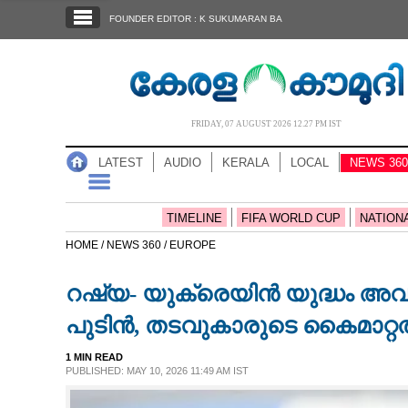
SECTIONS
FOUNDER EDITOR : K SUKUMARAN BA
HOME
LATEST
AUDIO
FRIDAY, 07 AUGUST 2026 12.27 PM IST
NOTIFIED NEWS
LATEST
AUDIO
KERALA
LOCAL
NEWS 360
POLL
KERALA
TIMELINE
FIFA WORLD CUP
NATION
HOME /
NEWS 360 /
EUROPE
LOCAL
റഷ്യ- യുക്രെയിൻ യുദ്ധം അവസ
NEWS 360
പുടിൻ, ​തടവുകാരുടെ കൈമാറ്റ
1 MIN READ
CASE DIARY
PUBLISHED: MAY 10, 2026 11:49 AM IST