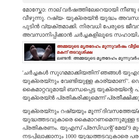
മോസ്കോ: നാല് വർഷത്തിലേറെയായി നീണ്ടു നി
CARTOONS
വീഴുന്നു. റഷ്യ- യുക്രെയ്ൻ യുദ്ധം അവസാ
പുടിൻ വ്യക്തമാക്കി. നിരവധി പേരുടെ ജീവ
LITERATURE
അവസാനിപ്പിക്കാൻ ചർച്ചകളിലൂടെ സഹായിച്
ZOOM
അമ്മയുടെ മൃതദേഹം മൂന്നുവർഷം വീട്ടി
മകന് തടവുശിക്ഷ
ലണ്ടൻ: അമ്മയുടെ മൃതദേഹം മൂന്നുവർഷത
CONTACT US
'ചർച്ചകൾ സുഗമമാക്കിയതിന് ഞങ്ങൾ യുഎസിന
യുക്രെയ്‌നും വേണ്ടിയുള്ള കാര്യമാണ് '. 
കൈമാറ്റവുമായി ബന്ധപ്പെട്ട യുക്രെയ്‌ന്റ
യുക്രെയ്ൻ പ്രതികരിക്കുമെന്ന് പ്രതീക്ഷിക്
യുക്രെയ‌്നും റഷ്യയും മൂന്ന് ദിവസത്തേയ്ക
യുദ്ധത്തടവുകാരെ കൈമാറണമെന്നുമുള്ള ട്ര
പ്രതികരണം. യുഎസ് പ്രസിഡന്റ് മേയ് 9 മ
നടപ്പിലാക്കാനും 1000 യുദ്ധത്തടവുകാരെ പര