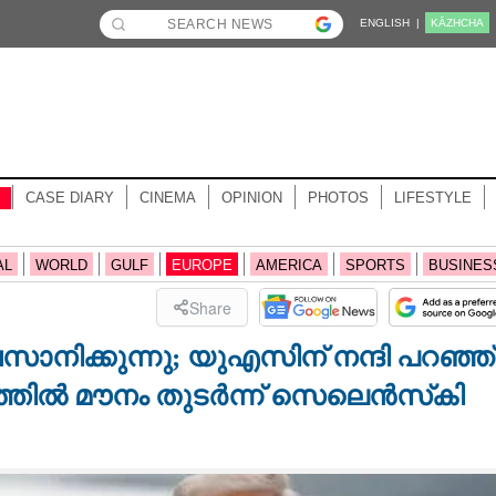
ENGLISH |
KĀZHCHA
CASE DIARY
CINEMA
OPINION
PHOTOS
LIFESTYLE
AL
WORLD
GULF
EUROPE
AMERICA
SPORTS
BUSINES
Share
ാനിക്കുന്നു; യുഎസിന് നന്ദി പറഞ്ഞ്
ത്തിൽ മൗനം തുടർന്ന് സെലെൻസ്‌കി