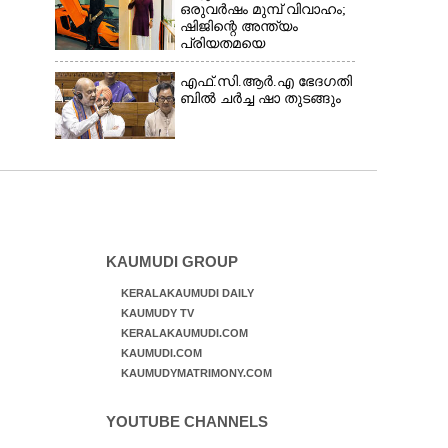
ഒരുവർഷം മുമ്പ് വിവാഹം;
ഷിജിന്റെ അന്ത്യം
പ്രിയതമയെ
ദുബായിലേക്ക്
കൊണ്ടുവരാനുള്ള
എ​ഫ്.​സി.​ആ​ർ.​എ​ ​ഭേ​ദ​ഗ​തി​
ഒരുക്കത്തിനിടെ
​ബിൽ ച​ർ​ച്ച​ ​ഷാ​ ​തുടങ്ങും
KAUMUDI GROUP
KERALAKAUMUDI DAILY
KAUMUDY TV
KERALAKAUMUDI.COM
KAUMUDI.COM
KAUMUDYMATRIMONY.COM
YOUTUBE CHANNELS