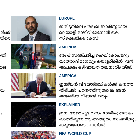
EUROPE
ബ്രിട്ടനിലെ പ്രമുഖ ബാരിസ്റ്ററായ
ൾക്ക്
മലയാളി രാജീവ് മേനോൻ കെ
െതിരെ
സിക്കെതിരെ കേസ്
AMERICA
ായി
ട്രംപ് സഞ്ചരിച്ച ഹെലികോപ്‌ടറും
Share this link
യാത്രാവിമാനവും തൊട്ടരികിൽ; വൻ
ിഇഒ
അപകടം ഒഴിവായത് തലനാരിഴയ്‌ക്ക്,
അന്വേഷണം
AMERICA
ഇന്ത്യൻ വിദ്യാർത്ഥികൾക്ക് കനത്ത
ായി
തിരിച്ചടി; പഠനത്തിനുശേഷം ഉടൻ
അമേരിക്ക വിടേണ്ടി വരും
ുദ്ധം
Copy Link
 യുഎസിന് നന്ദി
EXPLAINER
ം
ഇനി അഞ്ചുദിവസം മാത്രം; ലോകം
കാത്തിരുന്ന ആ അത്ഭുതം സംഭവിക്കും,
െ
കരുതലോടെ വിദഗ്ധർ
FIFA-WORLD-CUP