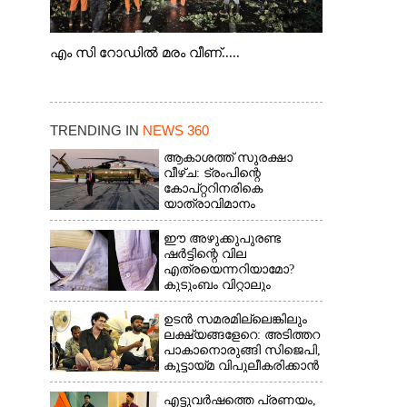
എം സി റോഡിൽ മരം വീണ്.....
TRENDING IN
NEWS 360
ആകാശത്ത് സുരക്ഷാ
വീഴ്‌ച: ട്രംപിന്റെ
കോ‌പ്‌റ്ററിനരികെ
യാത്രാവിമാനം
ഈ അഴുക്കുപുരണ്ട
ഷർട്ടിന്റെ വില
എത്രയെന്നറിയാമോ?
കുടുംബം വിറ്റാലും
വാങ്ങാനാകില്ല
ഉടൻ സമരമില്ലെങ്കിലും
ലക്ഷ്യങ്ങളേറെ: അടിത്തറ
പാകാനൊരുങ്ങി സിജെപി,​
കൂട്ടായ്മ വിപുലീകരിക്കാൻ
ക്യാമ്പയിൻ
എട്ടുവർഷത്തെ പ്രണയം,​