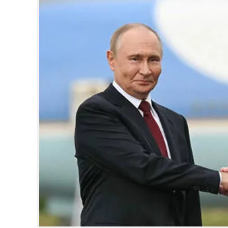
CINEMA
OPINION
PHOTOS
LIFESTYLE
SPIRITUAL
INFO+
ART
ASTRO