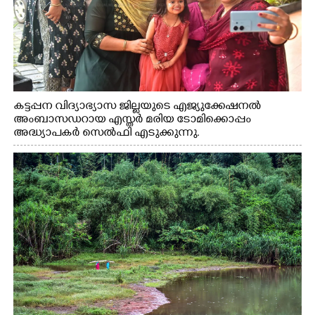
കട്ടപ്പന വിദ്യാഭ്യാസ ജില്ലയുടെ എജ്യുക്കേഷനൽ
അംബാസഡറായ എസ്തർ മരിയ ടോമിക്കൊപ്പം
അദ്ധ്യാപകർ സെൽഫി എടുക്കുന്നു.