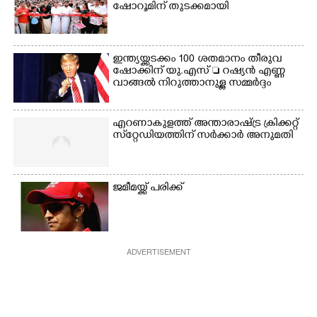
ഷോറൂമിന് തുടക്കമായി
ഇന്ത്യയ്ക്കടക്കം 100 ശതമാനം തീരുവ
ഷോക്കിന് യു.എസ്  റഷ്യൻ എണ്ണ
വാങ്ങൽ നിറുത്താനുള്ള സമ്മർദ്ദം
എറണാകുളത്ത് അന്താരാഷ്ട്ര ക്രിക്കറ്റ്
സ്‌റ്റേഡിയത്തിന് സർക്കാർ അനുമതി
ജമീമയ്ക്ക് പരിക്ക്
ADVERTISEMENT