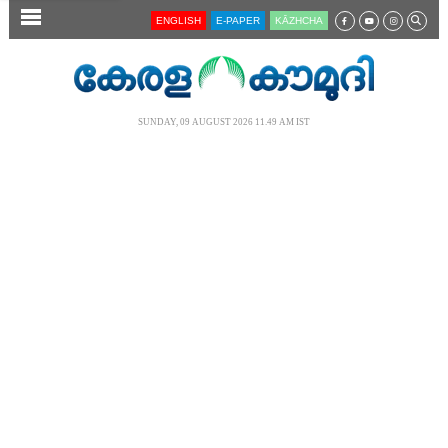
SECTIONS
ENGLISH
E-PAPER
KĀZHCHA
HOME
LATEST
SUNDAY, 09 AUGUST 2026 11.49 AM IST
AUDIO
NOTIFIED NEWS
POLL
KERALA
LOCAL
NEWS 360
CASE DIARY