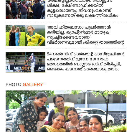
'രേഖകളില്ലാത്തവർക്ക് പൊള്ളുന്ന
ശിക്ഷ', ദക്ഷിണാഫ്രിക്കയിൽ
കൂട്ടപ്പലായനം; ജീവനുംകൊണ്ട്
നാടുകടന്നത് ഒരു ലക്ഷത്തിലധികം
പേർ
‘അവിഹിതബന്ധം പുലർത്താൻ
കഴിയില്ല,​ ക്യാപ്റ്റൻമാർ മാതൃക
സൃഷ്ടിക്കേണ്ടവരാണ്'
വിമർശനവുമായി ക്രിക്കറ്റ് താരത്തിന്റെ
ഭാര്യ
54 റൺസിന് ഓൾഔട്ട്; ഓസ്‌ട്രേലിയൻ
പര്യടനത്തിന് മുന്നേ സന്നാഹ
മത്സരത്തിൽ ബംഗ്ലാദേശിന് തിരിച്ചടി,
രണ്ടക്കം കടന്നത് ഒരേയൊരു താരം
PHOTO
GALLERY