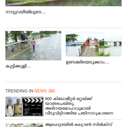
നാട്ടുവഴിയിലൂടെ....
ഉണക്കിയെടുക്കാം....
കുട്ടിക്കുളി....
TRENDING IN
NEWS 360
900 കിലോമീറ്റർ ഒറ്റയ്‌ക്ക്
യാത്രചെ‌യ്‌തു,​
അഭിനയമോഹവുമായി
വീടുവിട്ടിറങ്ങിയ പതിനാറുകാരനെ
കണ്ടെത്തിയത് ഫിലിം സിറ്റിയിൽ
ആലപ്പുഴയിൽ കല്യാൺ സിൽക്‌സ്