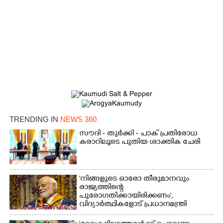
Copy Link
TRENDING IN
NEWS 360
സൗദി - തുർക്കി - പാക് പ്രതിരോധ
കരാറിലൂടെ പുതിയ ശാക്തിക ചേരി
'നിങ്ങളുടെ ഓരോ തീരുമാനവും
രാജ്യത്തിന്റെ
പുരോഗതിക്കായിരിക്കണം',​
വിദ്യാർത്ഥികളോട് പ്രധാനമന്ത്രി