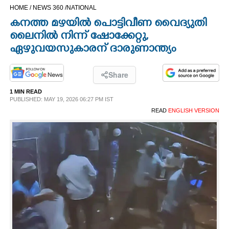
HOME /
NEWS 360 /
NATIONAL
CINEMA
കനത്ത മഴയിൽ പൊട്ടിവീണ വൈദ്യുതി
ലൈനിൽ നിന്ന് ഷോക്കേറ്റു,​
OPINION
ഏഴുവയസുകാരന് ദാരുണാന്ത്യം
PHOTOS
Share
1 MIN READ
LIFESTYLE
PUBLISHED: MAY 19, 2026 06:27 PM IST
READ
ENGLISH VERSION
SPIRITUAL
INFO+
ART
ASTRO