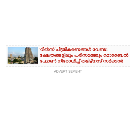
'റീൽസ് ചിത്രീകരണങ്ങൾ വേണ്ട':
ക്ഷേത്രങ്ങളിലും പരിസരത്തും മൊബൈൽ
ഫോൺ നിരോധിച്ച് തമിഴ്നാട് സർക്കാർ
ADVERTISEMENT