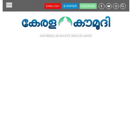
SECTIONS
ENGLISH
E-PAPER
KĀZHCHA
HOME
LATEST
SATURDAY, 08 AUGUST 2026 8.22 AM IST
AUDIO
NOTIFIED NEWS
POLL
KERALA
LOCAL
NEWS 360
CASE DIARY