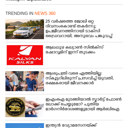
എറണാകുളം മേനകയിൽ
നിന്നുള്ള കാഴ്ച
TRENDING IN
NEWS 360
25 വർഷത്തെ ജോലി ഒറ്റ
ദിവസംകൊണ്ട് തകർന്നു;
ഉപജീവനത്തിനായി ടാക്‌സി
ഡ്രൈവറായി,​ അനുഭവം പങ്കുവച്ച്
യുവതി
ആലപ്പുഴ കല്യാൺ സിൽക്‌സ്
ഷോറൂമിന് ഇന്ന് തുടക്കം
ആശുപത്രി വരെ എത്തിയില്ല:
സ്കൂട്ടറിലിരുന്ന് പ്രസവിച്ച് യുവതി,
രക്ഷകരായി ജീവനക്കാർ
ഇഎംഐ മുടങ്ങിയാൽ സ്മാർട്ട് ഫോൺ
ലോക്ക് ചെയ്യുമോ? പുതിയ
മാർഗനിർദേശങ്ങളുമായി ആർബിഐ
ഇന്ത്യൻ വ്യോമസേനയ്‌ക്ക്