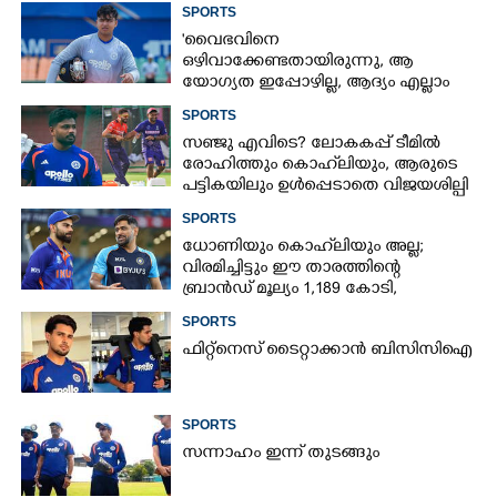
SPORTS
'വൈഭവിനെ
ഒഴിവാക്കേണ്ടതായിരുന്നു,​ ആ
യോഗ്യത ഇപ്പോഴില്ല, ആദ്യം എല്ലാം
പഠിക്കട്ടെ'; നിർദേശവുമായി മുൻ
SPORTS
ക്രിക്കറ്റ് താരം
സഞ്ജു എവിടെ? ലോകകപ്പ് ടീമിൽ
രോഹിത്തും കൊഹ്‌ലിയും, ആരുടെ
പട്ടികയിലും ഉൾപ്പെടാതെ വിജയശില്പി
SPORTS
ധോണിയും കൊഹ്‌ലിയും അല്ല;
വിരമിച്ചിട്ടും ഈ താരത്തിന്റെ
ബ്രാൻഡ് മൂല്യം 1,189 കോടി,
ക്രിക്കറ്റിന്റെ രാജാവ്‌
SPORTS
ഫിറ്റ്നെസ് ടൈറ്റാക്കാൻ ബിസിസിഐ
SPORTS
സന്നാഹം ഇന്ന് തുടങ്ങും