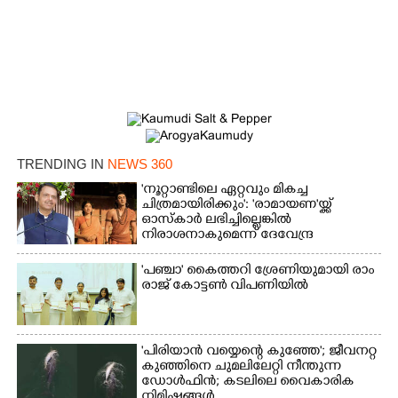
TRENDING IN
NEWS 360
'നൂറ്റാണ്ടിലെ ഏറ്റവും മികച്ച
ചിത്രമായിരിക്കും': 'രാമായണ'യ്ക്ക്
ഓസ്കാ‌ർ ലഭിച്ചില്ലെങ്കിൽ
നിരാശനാകുമെന്ന് ദേവേന്ദ്ര
ഫഡ്നാവിസ്
'​പ​ഞ്ചാ​'​ ​കൈ​ത്ത​റി​ ​ശ്രേ​ണി​യു​മാ​യി​ ​രാം​
രാ​ജ് ​കോ​ട്ടൺ വിപണിയിൽ
'പിരിയാൻ വയ്യെന്റെ കുഞ്ഞേ'; ജീവനറ്റ
കുഞ്ഞിനെ ചുമലിലേറ്റി നീന്തുന്ന
ഡോൾഫിൻ; കടലിലെ വൈകാരിക
നിമിഷങ്ങൾ