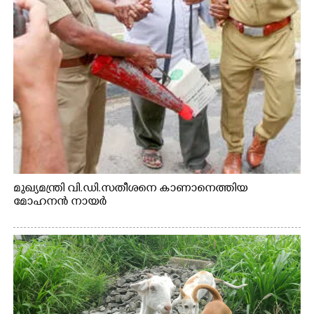
മുഖ്യമന്ത്രി വി.ഡി.സതീശനെ കാണാനെത്തിയ
മോഹനൻ നായർ