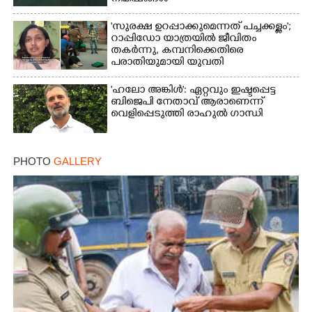
'സുരക്ഷ ഉറപ്പാക്കുമെന്നത് പച്ചക്കള്ളം';
റാപ്പിഡോ യാത്രയിൽ ജീവിതം
തകർന്നു, കമ്പനിക്കെതിരെ
പരാതിയുമായി യുവതി
'ഹലോ അങ്കിൾ': ഏറ്റവും ഇഷ്ടപ്പെട്ട
ബിജെപി നേതാവ് ആരാണെന്ന്
വെളിപ്പെടുത്തി രാഹുൽ ഗാന്ധി
PHOTO
GALLERY