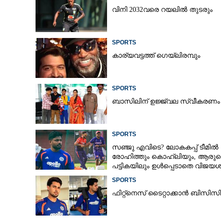
വിനി 2032വരെ റയലിൽ തുടരും
ചരിത്രം നേട്ടം കുറിച്ച് വിരാട് കൊ‌ഹ്‌ലി;
SPORTS
ഐപിഎല്ലിൽ അ
കാര്യവട്ടത്ത് ഗെയ്‌ലിരമ്പും
SPORTS
ബാസിലിന് ഉജ്ജ്വല സ്വീകരണം
SPORTS
സഞ്ജു എവിടെ? ലോകകപ്പ് ടീമിൽ
രോഹിത്തും കൊഹ്‌ലിയും, ആരുട
പട്ടികയിലും ഉൾപ്പെടാതെ വിജയശ
SPORTS
ഫിറ്റ്നെസ് ടൈറ്റാക്കാൻ ബിസ