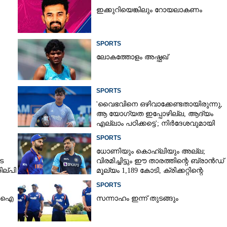
ഇക്കുറിയെങ്കിലും റോയലാകണം
Copy Link
SPORTS
പൂർവ്വ റെക്കാർഡ്,
ലോകത്തോളം അഷ്ഫഖ്
പ്ലേ ഓഫ് ലക്ഷ്യമിട്ട് ആർസിബി
SPORTS
'വൈഭവിനെ ഒഴിവാക്കേണ്ടതായിരുന്നു,​
ആ യോഗ്യത ഇപ്പോഴില്ല, ആദ്യം
എല്ലാം പഠിക്കട്ടെ'; നിർദേശവുമായി
മുൻ ക്രിക്കറ്റ് താരം
SPORTS
ധോണിയും കൊഹ്‌ലിയും അല്ല;
െ
വിരമിച്ചിട്ടും ഈ താരത്തിന്റെ ബ്രാൻഡ്
ില്പി
മൂല്യം 1,189 കോടി, ക്രിക്കറ്റിന്റെ
രാജാവ്‌
SPORTS
ിസിഐ
സന്നാഹം ഇന്ന് തുടങ്ങും