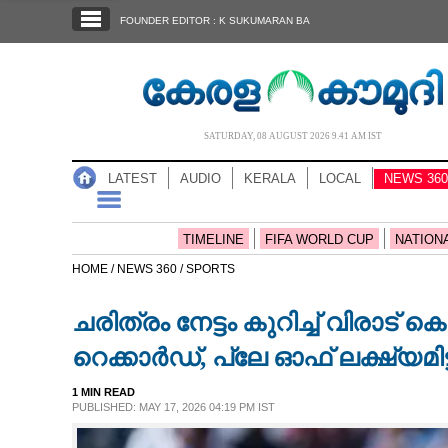
SECTIONS
FOUNDER EDITOR : K SUKUMARAN BA
HOME
LATEST
AUDIO
SATURDAY, 08 AUGUST 2026 9.41 AM IST
NOTIFIED NEWS
LATEST
AUDIO
KERALA
LOCAL
NEWS 360
POLL
KERALA
TIMELINE
FIFA WORLD CUP
NATION
HOME /
NEWS 360 /
SPORTS
LOCAL
ചരിത്രം നേട്ടം കുറിച്ച് വിരാ
NEWS 360
റെക്കാർഡ്, പ്ലേ ഓഫ് ലക്ഷ്യമി
1 MIN READ
CASE DIARY
PUBLISHED: MAY 17, 2026 04:19 PM IST