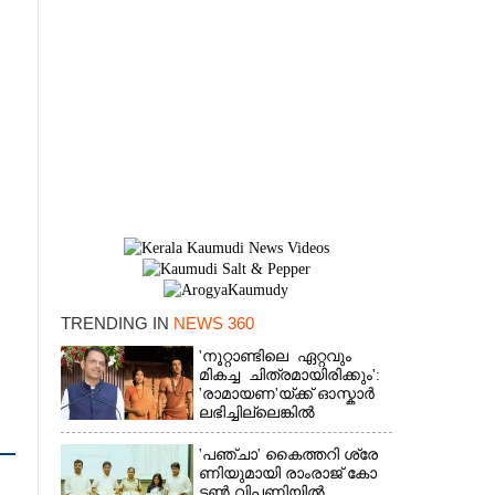
TRENDING IN
NEWS 360
×
'നൂറ്റാണ്ടിലെ ഏറ്റവും
മികച്ച ചിത്രമായിരിക്കും':
'രാമായണ'യ്ക്ക് ഓസ്കാ‌ർ
ലഭിച്ചില്ലെങ്കിൽ
നിരാശനാകുമെന്ന്
ദേവേന്ദ്ര ഫഡ്നാവിസ്
'​പ​ഞ്ചാ​'​ ​കൈ​ത്ത​റി​ ​ശ്രേ​
ണി​യു​മാ​യി​ ​രാം​രാ​ജ് ​കോ​
ട്ടൺ വിപണിയിൽ