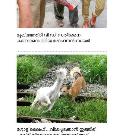
മുഖ്യമന്ത്രി വി.ഡി.സതീശനെ
കാണാനെത്തിയ മോഹനൻ നായർ
ഗോട്ട് ലൈഫ് ...വിശപ്പടക്കാൻ ഇത്തിരി