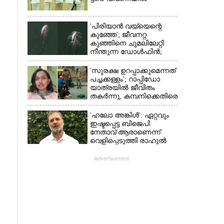
'പിരിയാൻ വയ്യെന്റെ
കുഞ്ഞേ'; ജീവനറ്റ
കുഞ്ഞിനെ ചുമലിലേറ്റി
നീന്തുന്ന ഡോൾഫിൻ;
കടലിലെ വൈകാരിക
നിമിഷങ്ങൾ
'സുരക്ഷ ഉറപ്പാക്കുമെന്നത്
പച്ചക്കള്ളം'; റാപ്പിഡോ
യാത്രയിൽ ജീവിതം
തകർന്നു, കമ്പനിക്കെതിരെ
പരാതിയുമായി യുവതി
'ഹലോ അങ്കിൾ': ഏറ്റവും
ഇഷ്ടപ്പെട്ട ബിജെപി
നേതാവ് ആരാണെന്ന്
വെളിപ്പെടുത്തി രാഹുൽ
ഗാന്ധി
Advertisement