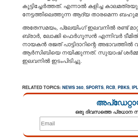
കൂട്ടിച്ചേർത്തത്. എന്നാൽ കളിച്ച കാലമത്ര
നേട്ടത്തിലെത്തുന്ന ആദ്യ താരമെന്ന ബഹുമതി
അതേസമയം, പ്ലേയിംഗ് ഇലവനിൽ രണ്ട് മാറ്
ബ്രാർ, ലോക്കി ഫെർഗൂസൻ എന്നിവർ ടീമിൽ തിര
നായകൻ രജത് പാട്ടിദാറിന്റെ അഭാവത്തിൽ വിക്
ആർസിബിയെ നയിക്കുന്നത്. സുയാഷ് ശർമ്മ
ഇലവനിൽ ഇടംപിടിച്ചു.
RELATED TOPICS:
NEWS 360
,
SPORTS
,
RCB
,
PBKS
,
IP
അപ്ഡേറ്റാ
ഒരു ദിവസത്തെ പ്രധാന