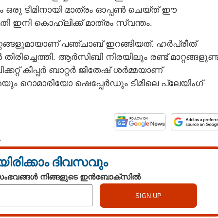
യും ഒരു ടീമിനായി മാത്രം ഓപ്പൺ ചെയ്ത് ഈ
 ഇനി കൊ‌ഹ്‌ലിക്ക് മാത്രം സ്വന്തം.
റങ്ങളുമായാണ് പഞ്ചാബ് ഇറങ്ങിയത്. ഹർപ്രീത്
ിച്ചെത്തി. ആർസിബി നിരയിലും രണ്ട് മാറ്റങ്ങളുണ്ട്
കറ്റ് കീപ്പർ ബാറ്റർ ജിതേഷ് ശർമ്മയാണ്
യും റൊമാരിയോ ഷെപ്പേർഡും ടീമിലെ പ്ലേയിംഗ്
L
യിരിക്കാം ദിവസവും
 സംഭവങ്ങൾ നിങ്ങളുടെ ഇൻബോക്സിൽ