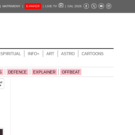
|
MATRIMONY |
E-PAPER
|
LIVE TV
|
CAL 2026
SPIRITUAL
INFO+
ART
ASTRO
CARTOONS
S
DEFENCE
EXPLAINER
OFFBEAT