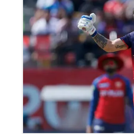
CINEMA
OPINION
PHOTOS
LIFESTYLE
SPIRITUAL
INFO+
ART
ASTRO