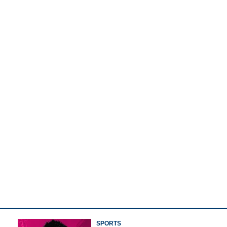
Watch More
Share this link
SPORTS