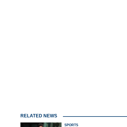
Loaded
:
3.58%
/
Mute
RELATED NEWS
SPORTS