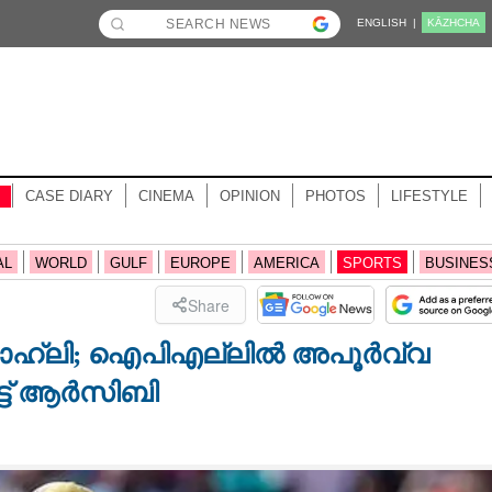
ENGLISH |
KĀZHCHA
CASE DIARY
CINEMA
OPINION
PHOTOS
LIFESTYLE
AL
WORLD
GULF
EUROPE
AMERICA
SPORTS
BUSINES
Share
ട് കൊ‌ഹ്‌ലി; ഐപിഎല്ലിൽ അപൂർവ്വ
ട്ട് ആർസിബി