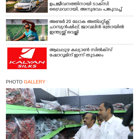
ഉപജീവനത്തിനായി ടാക്‌സി
ഡ്രൈവറായി,​ അനുഭവം പങ്കുവച്ച്
യുവതി
അണ്ടർ 20 ലോക അത്‌ലറ്റിക്സ്
ചാമ്പ്യൻഷിപ്പ്; ജാവലിൻ ത്രോയിൽ
ഇന്ത്യയ്ക്ക് വെള്ളി
ആലപ്പുഴ കല്യാൺ സിൽക്‌സ്
ഷോറൂമിന് ഇന്ന് തുടക്കം
PHOTO
GALLERY