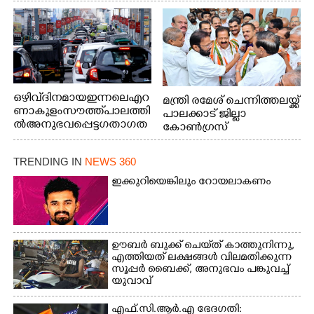
മത്സരത്തിനിടെ സിന്തറ്റിക് ട്രാക്കിന് കുറുകെ ഓടുന്ന
നായകൾ.
ഒഴിവ് ദിനമായ ഇന്നലെ എറ
മന്ത്രി രമേശ് ചെന്നിത്തലയ്ക്ക്
ണാകുളം സൗത്ത് പാലത്തി
പാലക്കാട് ജില്ലാ
ൽ അനുഭവപ്പെട്ട ഗതാഗത
കോൺഗ്രസ്
ക്കുരുക്ക്
TRENDING IN
NEWS 360
ഇക്കുറിയെങ്കിലും റോയലാകണം
ഊബർ ബുക്ക് ചെയ്‌ത് കാത്തുനിന്നു,​
എത്തിയത് ലക്ഷങ്ങൾ വിലമതിക്കുന്ന
സൂപ്പർ ബൈക്ക്,​ അനുഭവം പങ്കുവച്ച്
യുവാവ്
എഫ്.സി.ആർ.എ ഭേദഗതി: