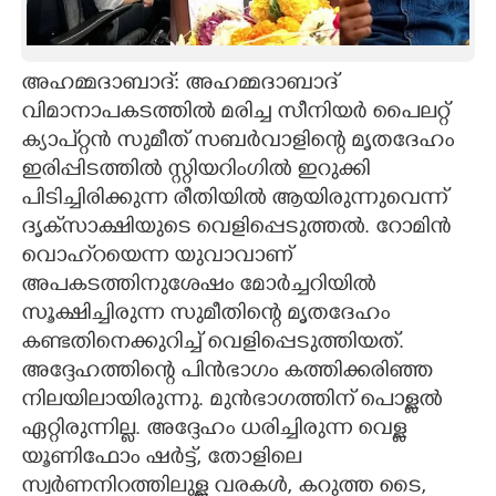
CARTOONS
അഹമ്മദാബാദ്: അഹമ്മദാബാദ്
LITERATURE
വിമാനാപകടത്തിൽ മരിച്ച സീനിയർ പൈലറ്റ്
ക്യാപ്റ്റൻ സുമീത് സബർവാളിന്റെ മൃതദേഹം
ZOOM
ഇരിപ്പിടത്തിൽ സ്റ്റിയറിംഗിൽ ഇറുക്കി
പിടിച്ചിരിക്കുന്ന രീതിയിൽ ആയിരുന്നുവെന്ന്
ദൃക്‌സാക്ഷിയുടെ വെളിപ്പെടുത്തൽ. റോമിൻ
CONTACT US
വൊഹ്‌റയെന്ന യുവാവാണ്
അപകടത്തിനുശേഷം മോർച്ചറിയിൽ
സൂക്ഷിച്ചിരുന്ന സുമീതിന്റെ മൃതദേഹം
കണ്ടതിനെക്കുറിച്ച് വെളിപ്പെടുത്തിയത്.
അദ്ദേഹത്തിന്റെ പിൻഭാഗം കത്തിക്കരിഞ്ഞ
നിലയിലായിരുന്നു. മുൻഭാഗത്തിന് പൊള്ളൽ
ഏറ്റിരുന്നില്ല. അദ്ദേഹം ധരിച്ചിരുന്ന വെള്ള
യൂണിഫോം ഷർട്ട്,​ തോളിലെ
സ്വർണനിറത്തിലുള്ള വരകൾ, കറുത്ത ടൈ,​