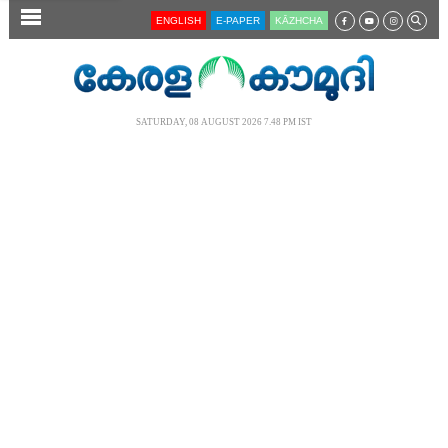
SECTIONS
ENGLISH
E-PAPER
KĀZHCHA
HOME
LATEST
SATURDAY, 08 AUGUST 2026 7.48 PM IST
AUDIO
NOTIFIED NEWS
POLL
KERALA
LOCAL
NEWS 360
CASE DIARY