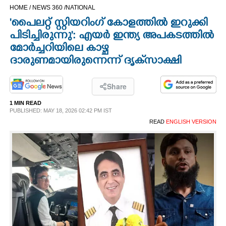
HOME /
NEWS 360 /
NATIONAL
CINEMA
'പൈലറ്റ് സ്റ്റിയറിംഗ് കോളത്തിൽ ഇറുക്കി
പിടിച്ചിരുന്നു': എയർ ഇന്ത്യ അപകടത്തിൽ
OPINION
മോർച്ചറിയിലെ കാഴ്ച
ദാരുണമായിരുന്നെന്ന് ദൃക്‌സാക്ഷി
PHOTOS
Share
LIFESTYLE
1 MIN READ
PUBLISHED: MAY 18, 2026 02:42 PM IST
READ
ENGLISH VERSION
SPIRITUAL
INFO+
ART
ASTRO