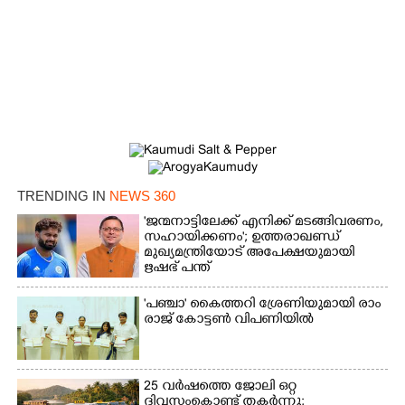
TRENDING IN
NEWS 360
'ജന്മനാട്ടിലേക്ക് എനിക്ക് മടങ്ങിവരണം,
സഹായിക്കണം'; ഉത്തരാഖണ്ഡ്
മുഖ്യമന്ത്രിയോട് അപേക്ഷയുമായി
ഋഷഭ് പന്ത്
'​പ​ഞ്ചാ​'​ ​കൈ​ത്ത​റി​ ​ശ്രേ​ണി​യു​മാ​യി​ ​രാം​
രാ​ജ് ​കോ​ട്ടൺ വിപണിയിൽ
25 വർഷത്തെ ജോലി ഒറ്റ
ദിവസംകൊണ്ട് തകർന്നു;