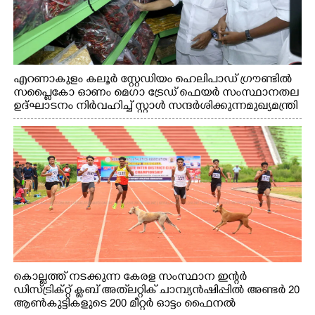
എറണാകുളം കലൂർ സ്റ്റേഡിയം ഹെലിപാഡ് ഗ്രൗണ്ടിൽ
സപ്ളൈകോ ഓണം മെഗാ ട്രേഡ് ഫെയർ സംസ്ഥാനതല
ഉദ്ഘാടനം നിർവഹിച്ച് സ്റ്റാൾ സന്ദർശിക്കുന്ന മുഖ്യമന്ത്രി
വി.ഡി. സതീശൻ. മന്ത്രി അനൂപ് ജേക്കബ് സമീപം
കൊല്ലത്ത് നടക്കുന്ന കേരള സംസ്ഥാന ഇന്റർ
ഡിസ്ട്രിക്റ്റ് ക്ലബ് അത്‌ലറ്റിക് ചാമ്പ്യൻഷിപ്പിൽ അണ്ടർ 20
ആൺകുട്ടികളുടെ 200 മീറ്റർ ഓട്ടം ഫൈനൽ