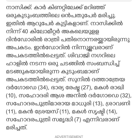
നാസിക്ക്: കാർ കിണറ്റിലേക്ക് മറിഞ്ഞ്
CARTOONS
ഒരുകുടുംബത്തിലെ ഒൻപതുപേർ മരിച്ചു.
ഇതിൽ ആറുപേർ കുട്ടികളാണ്. നാസിക്കിൽ
LITERATURE
നിന്ന് 40 കിലോമീറ്റർ അകലെയുളള
ദിൻഡോരിൽ രാത്രി പതിനാെന്നരയ്ക്കായിരുന്നു
ZOOM
അപകടം. ഇൻഡോറിൽ നിന്നുള്ളവരാണ്
അപകടത്തിൽപ്പെട്ടത്. ശിവാജി നഗറിലെ
ഹാളിൽ നടന്ന ഒരു ചടങ്ങിൽ സംബന്ധിച്ച്
CONTACT US
മടങ്ങുകയായിരുന്ന കുടുംബമാണ്
അപകടത്തിൽപ്പെട്ടത്. സുനിൽ ദത്താത്രേയ
ദർഗോഡെ (34), ഭാര്യ രേഷ്മ (27), മകൾ രാഖി
(10), സഹാേദരി ആശ അനിൽ ദർഗോഡെ (32),
സഹോദരപുത്രിമാരായ മാധുരി (13), ശ്രാവണി
(11), മകൻ ശ്രേയസ് (11), മകൾ സൃഷ്ടി (14),
സഹോദരപുത്രി സമൃദ്ധി (7) എന്നിവരാണ്
മരിച്ചത്.
ADVERTISEMENT