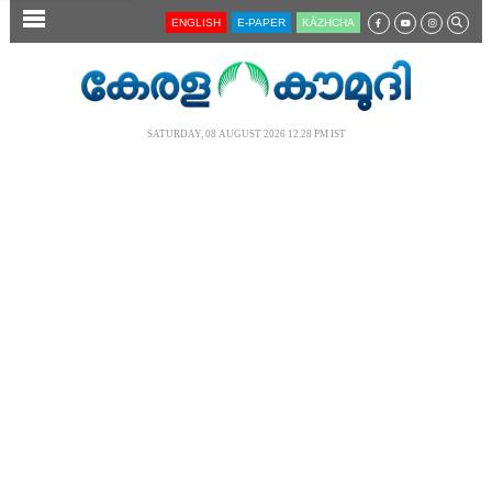
SECTIONS
ENGLISH
E-PAPER
KĀZHCHA
HOME
LATEST
SATURDAY, 08 AUGUST 2026 12.28 PM IST
AUDIO
NOTIFIED NEWS
POLL
KERALA
LOCAL
NEWS 360
CASE DIARY