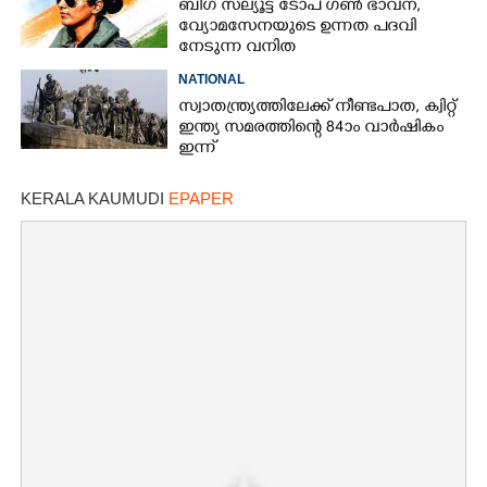
ബിഗ് സല്യൂട്ട് ടോപ് ഗൺ ഭാവന,​
വ്യോമസേനയുടെ ഉന്നത പദവി
നേടുന്ന വനിത
NATIONAL
സ്വാതന്ത്ര്യത്തിലേക്ക് നീണ്ടപാത, ക്വിറ്റ്
ഇന്ത്യ സമരത്തിന്റെ 84ാം വാർഷികം
ഇന്ന്
KERALA KAUMUDI
EPAPER