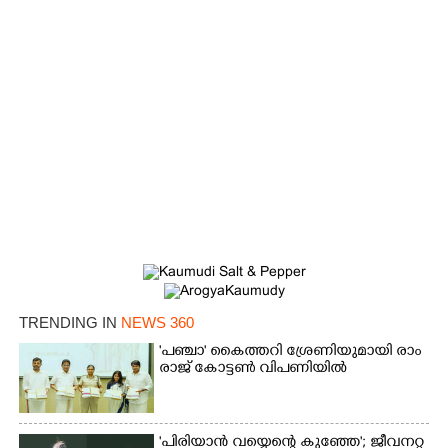
TRENDING IN
NEWS 360
'​പ​ഞ്ചാ​'​ ​കൈ​ത്ത​റി​ ​ശ്രേ​ണി​യു​മാ​യി​ ​രാം​
രാ​ജ് ​കോ​ട്ടൺ വിപണിയിൽ
'പിരിയാൻ വയ്യെന്റെ കുഞ്ഞേ'; ജീവനറ്റ