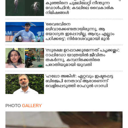
കുഞ്ഞിനെ ചുമലിലേറ്റി നീന്തുന്ന
ഡോൾഫിൻ; കടലിലെ വൈകാരിക
നിമിഷങ്ങൾ
'വൈഭവിനെ
ഒഴിവാക്കേണ്ടതായിരുന്നു,​ ആ
യോഗ്യത ഇപ്പോഴില്ല, ആദ്യം എല്ലാം
പഠിക്കട്ടെ'; നിർദേശവുമായി മുൻ
ക്രിക്കറ്റ് താരം
'സുരക്ഷ ഉറപ്പാക്കുമെന്നത് പച്ചക്കള്ളം';
റാപ്പിഡോ യാത്രയിൽ ജീവിതം
തകർന്നു, കമ്പനിക്കെതിരെ
പരാതിയുമായി യുവതി
'ഹലോ അങ്കിൾ': ഏറ്റവും ഇഷ്ടപ്പെട്ട
ബിജെപി നേതാവ് ആരാണെന്ന്
വെളിപ്പെടുത്തി രാഹുൽ ഗാന്ധി
PHOTO
GALLERY