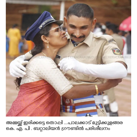
അമ്മയ്ക്ക് ഇരിക്കട്ടെ തൊപ്പി ...പാലക്കാട് മുട്ടിക്കുളങ്ങര
കെ. എ. പി . ബറ്റാലിയൻ ഗ്രൗണ്ടിൽ പരിശീലനം