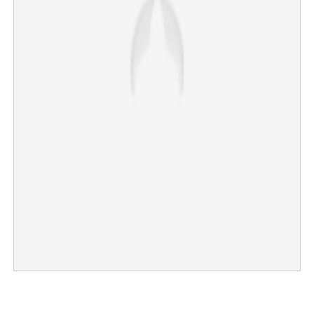
×
Share this link
Copy Link