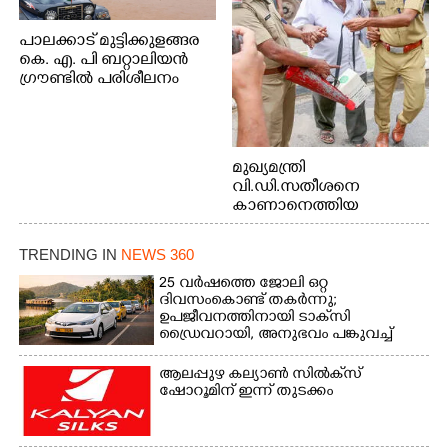
പാലക്കാട് മുട്ടിക്കുളങ്ങര
കെ. എ. പി ബറ്റാലിയൻ
ഗ്രൗണ്ടിൽ പരിശീലനം
മുഖ്യമന്ത്രി
വി.ഡി.സതീശനെ
കാണാനെത്തിയ
മോഹനൻ നായർ
TRENDING IN
NEWS 360
25 വർഷത്തെ ജോലി ഒറ്റ
ദിവസംകൊണ്ട് തകർന്നു;
ഉപജീവനത്തിനായി ടാക്‌സി
ഡ്രൈവറായി,​ അനുഭവം പങ്കുവച്ച്
യുവതി
ആലപ്പുഴ കല്യാൺ സിൽക്‌സ്
ഷോറൂമിന് ഇന്ന് തുടക്കം