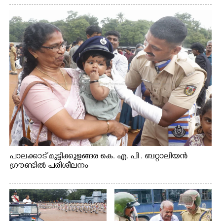
പാലക്കാട് മുട്ടിക്കുളങ്ങര കെ. എ. പി . ബറ്റാലിയൻ
ഗ്രൗണ്ടിൽ പരിശീലനം