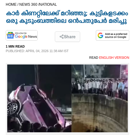
HOME /
NEWS 360 /
NATIONAL
CINEMA
കാർ കിണറ്റിലേക്ക് മറിഞ്ഞു; കുട്ടികളടക്കം
ഒരു കുടുംബത്തിലെ ഒൻപതുപേർ മരിച്ചു
OPINION
Share
PHOTOS
1 MIN READ
PUBLISHED: APRIL 04, 2026 11:38 AM IST
LIFESTYLE
READ
ENGLISH VERSION
SPIRITUAL
INFO+
ART
ASTRO