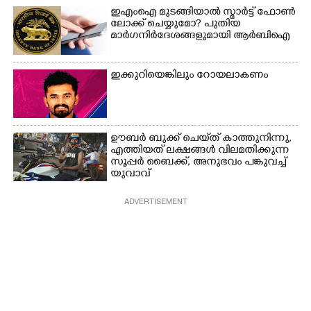
ഇഎംഐ മുടങ്ങിയാൽ സ്മാർട്ട് ഫോൺ
ലോക്ക് ചെയ്യുമോ? പുതിയ
മാർഗനിർദേശങ്ങളുമായി ആർബിഐ
ഇക്കുറിയെങ്കിലും റോയലാകണം
ഊബർ ബുക്ക് ചെയ്‌ത് കാത്തുനിന്നു,​
എത്തിയത് ലക്ഷങ്ങൾ വിലമതിക്കുന്ന
സൂപ്പർ ബൈക്ക്,​ അനുഭവം പങ്കുവച്ച്
യുവാവ്
ADVERTISEMENT