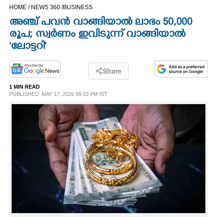
HOME /
NEWS 360 /
BUSINESS
CINEMA
അഞ്ച് പവന്‍ വാങ്ങിയാല്‍ ലാഭം 50,000
രൂപ; സ്വര്‍ണം ഇവിടുന്ന് വാങ്ങിയാല്‍
OPINION
'ലോട്ടറി'
PHOTOS
Share
1 MIN READ
LIFESTYLE
PUBLISHED: MAY 17, 2026 09:03 PM IST
SPIRITUAL
INFO+
ART
ASTRO