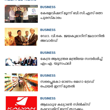
BUSINESS
കേരളവിഷന് മൂന്ന് ബി.സി.എസ് രത്ന
പുരസ്‌കാരം
BUSINESS
ഡോ. വി.കെ. ജയകുമാറിന് ജപ്പാനിൽ
അവാർഡ്
BUSINESS
കേന്ദ്ര ആഭ്യന്ത്രര മന്ത്രിയെ സന്ദർശിച്ച്
എം.എ. യൂസഫലി
BUSINESS
സപ്ലൈകോ ഓണം മെഗാ ട്രേഡ്
ഫെയർ ഇന്ന് മുതൽ
BUSINESS
ആലപ്പുഴ കല്യാൺ സിൽക്‌സ്
ഷോറൂമിന് ഇന്ന് തുടക്കം