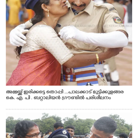
അമ്മയ്ക്ക് ഇരിക്കട്ടെ തൊപ്പി ...പാലക്കാട് മുട്ടിക്കുളങ്ങര
കെ. എ. പി . ബറ്റാലിയൻ ഗ്രൗണ്ടിൽ പരിശീലനം