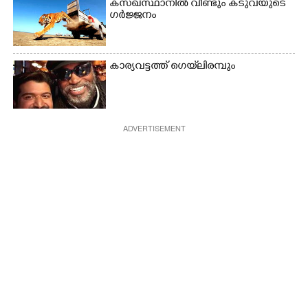
കസഖ്‌സ്ഥാനിൽ വീണ്ടും കടുവയുടെ
ഗർജ്ജനം
കാര്യവട്ടത്ത് ഗെയ്‌ലിരമ്പും
ADVERTISEMENT