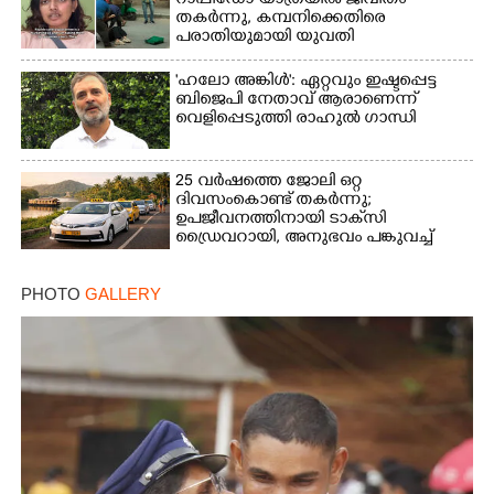
റാപ്പിഡോ യാത്രയിൽ ജീവിതം
തകർന്നു, കമ്പനിക്കെതിരെ
പരാതിയുമായി യുവതി
'ഹലോ അങ്കിൾ': ഏറ്റവും ഇഷ്ടപ്പെട്ട
ബിജെപി നേതാവ് ആരാണെന്ന്
വെളിപ്പെടുത്തി രാഹുൽ ഗാന്ധി
25 വർഷത്തെ ജോലി ഒറ്റ
ദിവസംകൊണ്ട് തകർന്നു;
ഉപജീവനത്തിനായി ടാക്‌സി
ഡ്രൈവറായി,​ അനുഭവം പങ്കുവച്ച്
യുവതി
PHOTO
GALLERY