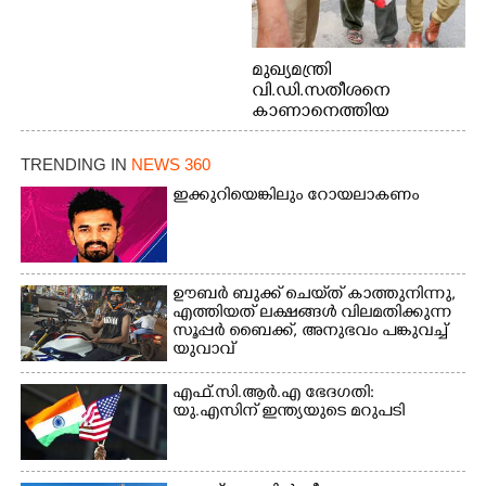
മുഖ്യമന്ത്രി
വി.ഡി.സതീശനെ
കാണാനെത്തിയ
മോഹനൻ നായർ
TRENDING IN
NEWS 360
ഇക്കുറിയെങ്കിലും റോയലാകണം
ഊബർ ബുക്ക് ചെയ്‌ത് കാത്തുനിന്നു,​
എത്തിയത് ലക്ഷങ്ങൾ വിലമതിക്കുന്ന
സൂപ്പർ ബൈക്ക്,​ അനുഭവം പങ്കുവച്ച്
യുവാവ്
എഫ്.സി.ആർ.എ ഭേദഗതി:
യു.എസിന് ഇന്ത്യയുടെ മറുപടി