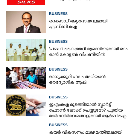
BUSINESS
റെക്കാഡ് അറ്റാദായവുമായി
എസ്.ബി.ഐ
BUSINESS
'​പ​ഞ്ചാ​'​ ​കൈ​ത്ത​റി​ ​ശ്രേ​ണി​യു​മാ​യി​ ​രാം​
രാ​ജ് ​കോ​ട്ടൺ വിപണിയിൽ
BUSINESS
ഭാഗ്യക്കുറി ഫലം അറിയാൻ
ഔദ്യോഗിക ആപ്പ്
BUSINESS
ഇഎംഐ മുടങ്ങിയാൽ സ്മാർട്ട്
ഫോൺ ലോക്ക് ചെയ്യുമോ? പുതിയ
മാർഗനിർദേശങ്ങളുമായി ആർബിഐ
BUSINESS
കയർ വികസനം: മുഖ്യമന്ത്രിയുമായി