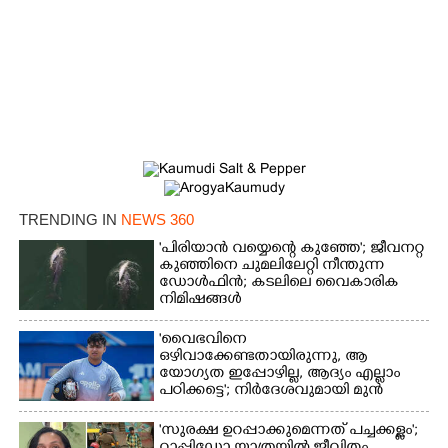
TRENDING IN
NEWS 360
'പിരിയാൻ വയ്യെന്റെ കുഞ്ഞേ'; ജീവനറ്റ
കുഞ്ഞിനെ ചുമലിലേറ്റി നീന്തുന്ന
ഡോൾഫിൻ; കടലിലെ വൈകാരിക
നിമിഷങ്ങൾ
'വൈഭവിനെ
ഒഴിവാക്കേണ്ടതായിരുന്നു,​ ആ
യോഗ്യത ഇപ്പോഴില്ല, ആദ്യം എല്ലാം
പഠിക്കട്ടെ'; നിർദേശവുമായി മുൻ
ക്രിക്കറ്റ് താരം
'സുരക്ഷ ഉറപ്പാക്കുമെന്നത് പച്ചക്കള്ളം';