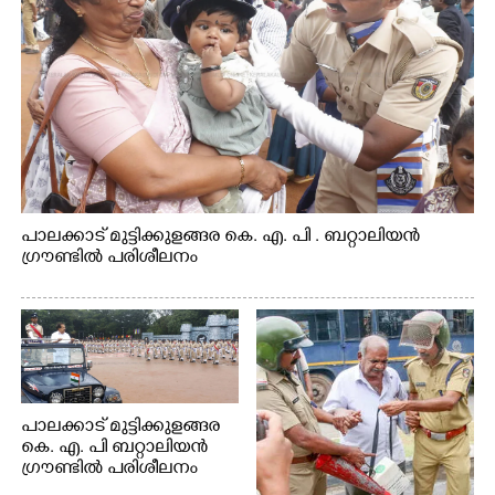
പാലക്കാട് മുട്ടിക്കുളങ്ങര കെ. എ. പി . ബറ്റാലിയൻ
ഗ്രൗണ്ടിൽ പരിശീലനം
പാലക്കാട് മുട്ടിക്കുളങ്ങര
കെ. എ. പി ബറ്റാലിയൻ
ഗ്രൗണ്ടിൽ പരിശീലനം