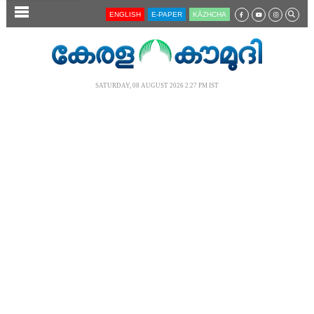
SECTIONS
ENGLISH
E-PAPER
KĀZHCHA
HOME
LATEST
SATURDAY, 08 AUGUST 2026 2.27 PM IST
AUDIO
NOTIFIED NEWS
POLL
KERALA
LOCAL
NEWS 360
CASE DIARY