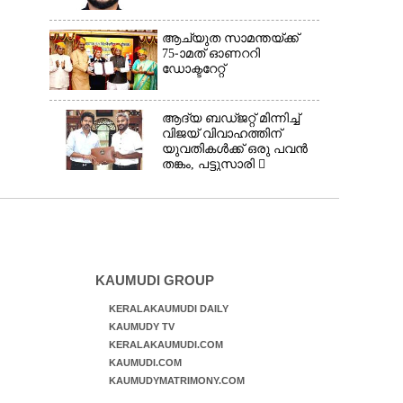
ആച്യുത സാമന്തയ്ക്ക്
75-ാമത് ഓണററി
ഡോക്ടറേറ്റ്
ആദ്യ ബഡ്ജറ്റ് മിന്നിച്ച്
വിജയ് വിവാഹത്തിന്
യുവതികൾക്ക് ഒരു പവൻ
തങ്കം, പട്ടുസാരി 
നവജാതശിശുക്കൾക്ക്
സ്വർണമോതിരം 
വിദ്യാർത്ഥികൾക്ക്
സൈക്കിൾ
KAUMUDI GROUP
KERALAKAUMUDI DAILY
KAUMUDY TV
KERALAKAUMUDI.COM
KAUMUDI.COM
KAUMUDYMATRIMONY.COM