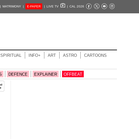
|
MATRIMONY |
E-PAPER
|
LIVE TV
|
CAL 2026
SPIRITUAL
INFO+
ART
ASTRO
CARTOONS
S
DEFENCE
EXPLAINER
OFFBEAT