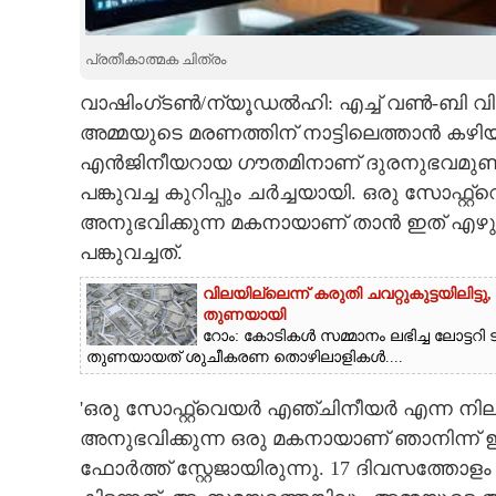
CARTOONS
പ്രതീകാത്മക ചിത്രം
വാഷിംഗ്ടൺ/ന്യൂഡൽഹി: എച്ച് വൺ‌-ബി വിസ
LITERATURE
അമ്മയുടെ മരണത്തിന് നാട്ടിലെത്താൻ കഴി
എൻജിനീയറായ ഗൗതമിനാണ് ദുരനുഭവമുണ്ടായത്.
ZOOM
പങ്കുവച്ച കുറിപ്പും ചർച്ചയായി. ഒരു സോഫ്റ
അനുഭവിക്കുന്ന മകനായാണ് താൻ ഇത് എഴുത
CONTACT US
പങ്കുവച്ചത്.
വിലയില്ലെന്ന് കരുതി ചവറ്റുകുട്ടയിലിട്ടു
തുണയായി
റോം: കോടികൾ സമ്മാനം ലഭിച്ച ലോട്ടറി ടിക
തുണയായത് ശുചീകരണ തൊഴിലാളികൾ....
'ഒരു സോഫ്റ്റ്‌വെയർ എഞ്ചിനീയർ എന്ന നില
അനുഭവിക്കുന്ന ഒരു മകനായാണ് ഞാനിന്ന് ഇത
ഫോർത്ത് സ്റ്റേജായിരുന്നു. 17 ദിവസത്തോ