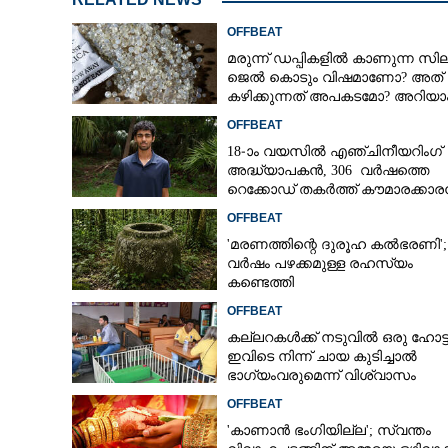
OFFBEAT
മരുന്ന് ഡപ്പികളിൽ കാണുന്ന സില
ജെൽ കൊടും വിഷമാണോ? അത്
കഴിക്കുന്നത് അപകടമോ? അറിയാ
OFFBEAT
18-ാം വയസിൽ എഞ്ചിനീയറിംഗ്
അദ്ധ്യാപകൻ, 306 വർഷത്തെ
റെക്കോഡ് തകർത്ത് കൗമാരക്കാ
OFFBEAT
'മരണത്തിന്റെ ദുരൂഹ കൽഭരണി'; 
വർഷം പഴക്കമുള്ള രഹസ്യം
കണ്ടെത്തി
OFFBEAT
കല്ലറകൾക്ക് നടുവിൽ ഒരു ഹോട്
ഇവിടെ നിന്ന് ചായ കുടിച്ചാൽ
ഭാഗ്യംവരുമെന്ന് വിശ്വാസം
OFFBEAT
'കാണാൻ ഭംഗിയില്ല'; സ്വന്തം