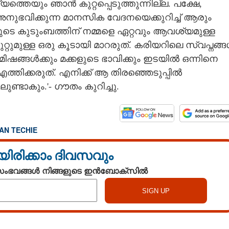
്തെയും ഞാൻ കുറ്റപ്പെടുത്തുന്നില്ല. പക്ഷേ,
ുഭവിക്കുന്ന മാനസിക വേദനയെക്കുറിച്ച് ആരും
ുടെ കുടുംബത്തിന് നമ്മളെ ഏറ്റവും ആവശ്യമുള്ള
ുറ്റുമുള്ള ഒരു കൂടായി മാറരുത്. കരിയറിലെ സ്വപ്നങ്
ഷങ്ങൾക്കും മക്കളുടെ ഭാവിക്കും ഇടയിൽ ഒന്നിനെ
എത്തിക്കരുത്. എനിക്ക് ആ തിരഞ്ഞെടുപ്പിൽ
ണ്ടാകും.'- ഗൗതം കുറിച്ചു.
Share this link
IAN TECHIE
യിരിക്കാം ദിവസവും
 സംഭവങ്ങൾ നിങ്ങളുടെ ഇൻബോക്സിൽ
ോക്ക് കാണാനായില്ല;
Copy Link
ത് എച്ച്1ബി
മ്മയുടെ മരണത്തിന്
നാട്ടിലെത്താൻ കഴിയാതെ പ്രവാസി