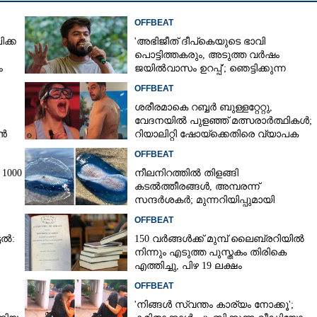
OFFBEAT
ിക്ക
'അഭിജീത് ദീപ്‌കെയുടെ ഭാവി
പൊട്ടിത്തകരും, അടുത്ത വർഷം
ം
ജയിൽവാസം ഉറപ്പ്'; ഞെട്ടിക്കുന്ന
പ്രവചനവുമായി ജ്യോതിഷി
OFFBEAT
ശരീരമാകെ റബ്ബർ ബുള്ളറ്റേറ്റു,
വേദനയിൽ പുളഞ്ഞ് മത്സരാർത്ഥികൾ;
രൻ
റിയാലിറ്റി ഷോയ്‌ക്കെതിരെ വ്യാപക
വിമർശനം
OFFBEAT
1000
നീലനിറത്തിൽ തിളങ്ങി
കടൽത്തീരങ്ങൾ, അമ്പരന്ന്
സന്ദർശകർ; മുന്നറിയിപ്പുമായി
സമുദ്രവിദഗ്‌ദ്ധ‌ർ
OFFBEAT
ടൽ:
150 വർങ്ങൾക്ക് മുമ്പ് ലൈബ്രറിയിൽ
നിന്നും എടുത്ത പുസ്തകം തിരികെ
എത്തിച്ചു,​ പിഴ 19 ലക്ഷം
OFFBEAT
'നിങ്ങൾ സ്വന്തം കാര്യം നോക്കൂ';