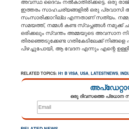
അവസ്ഥ ദൈവം നൽകാതിരിക്കട്ടെ. ഒരു രാജ്യത
ഇത്തരം സാഹചര്യങ്ങളിൽ ഒരു പ്രവാസി അന
സംസാരിക്കാറില്ല എന്നതാണ് സത്യം. നമ്മ
സമയത്ത്, നമ്മൾ കണ്ട സ്വപ്നങ്ങൾ നമുക്ക് ച
ഒരിക്കലും സ്വന്തം അമ്മയുടെ അവസാന നിമി
തിരഞ്ഞെടുക്കേണ്ട ഗതികേടിലേക്ക് നിങ്ങളെ 
പിഴച്ചുപോയി, ആ വേദന എന്നും എന്റെ ഉള്ളിലു
RELATED TOPICS:
H1 B VISA
,
USA
,
LATESTNEWS
,
IND
അപ്ഡേറ്റാ
ഒരു ദിവസത്തെ പ്രധാന
നേരിട്ട് ഒരു ന
വിലങ്ങുതടിയായ
വിസാനിയമം, അ
RELATED NEWS