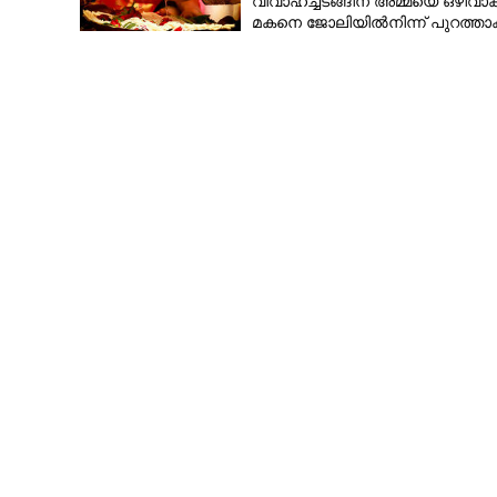
വിവാഹച്ചടങ്ങിന് അമ്മയെ ഒഴിവാക
മകനെ ജോലിയിൽനിന്ന് പുറത്താക്