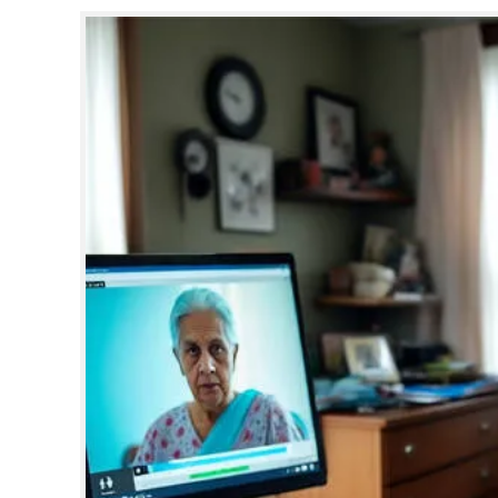
CINEMA
OPINION
PHOTOS
LIFESTYLE
SPIRITUAL
INFO+
ART
ASTRO