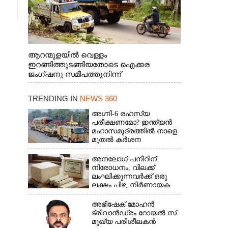
ആറന്മുളയിൽ വെള്ളം
ഇറങ്ങിത്തുടങ്ങിയതോടെ ഐക്കര
ജംഗ്ഷനു സമീപത്തുനിന്ന്
രക്ഷാപ്രവർത്തനത്തിന് കൊല്ലത്ത് നിന്ന്
എത്തിയ ബോട്ടുകൾ
TRENDING IN
NEWS 360
തിരികെക്കൊണ്ടുപോകുന്നു.
അഗ്നി-6 രഹസ്യ
പരീക്ഷണമോ? ഇന്ത്യൻ
മഹാസമുദ്രത്തിൽ നാളെ
മുതൽ കർശന
നിയന്ത്രണം,വ്യോമ-
സമുദ്ര പാതകൾ
അനലോഗ് പനീറിന്
അടയ്ക്കും
നിരോധനം, വിലക്ക്
ലംഘിക്കുന്നവർക്ക് ഒരു
ലക്ഷം പിഴ; നിർണായക
തീരുമാനമെടുത്ത്
മഹാരാഷ്ട്ര
അഭിഷേക് മോഹൻ
ട്രിവാൻഡ്രം റോയൽ സ്
മുഖ്യ പരിശീലകൻ