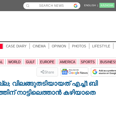
ENGLISH |
KĀZHCHA
CASE DIARY
CINEMA
OPINION
PHOTOS
LIFESTYLE
AL
WORLD
GULF
EUROPE
AMERICA
SPORTS
BUSINES
Share
ല്ല; വിലങ്ങുതടിയായത് എച്ച്1ബി
തിന് നാട്ടിലെത്താൻ കഴിയാതെ