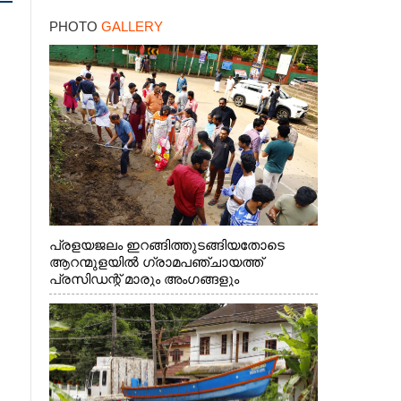
കനത്ത തിരിച്ചടി
PHOTO
GALLERY
പ്രളയജലം ഇറങ്ങിത്തുടങ്ങിയതോടെ
ആറന്മുളയിൽ ഗ്രാമപഞ്ചായത്ത്
പ്രസിഡന്റ് മാരും അംഗങ്ങളും
രാഷ്ട്രീയപ്രവത്തകരും അടങ്ങുന്ന സംഘം
റോഡിൽ അടിഞ്ഞ് കൂടിയ ചെളിയും മണ്ണും
മറ്റ് മാലിന്യങ്ങളും നീക്കം ചെയ്യുന്നു.