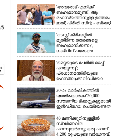
'അവരോട് എനിക്ക്
ബഹുമാനമുണ്ട്',​ ആ
രഹസ്യത്തിനുള്ള ഉത്തരം
ഇത്; പ്രീതി സിന്റ - ബ്രെറ്റ്
ങൾ
ലീ പ്രണയകഥയ്ക്ക്
ഒടുവിൽ മറുപടി
'ടെസ്റ്റ് ക്രിക്കറ്റിൽ
മുതിർന്ന താരങ്ങളെ
×
ബഹുമാനിക്കണം',
ഗംഭീറിന് പരോക്ഷ
മുന്നറിയിപ്പുമായി രഹാനെ
'മെറ്റയുടെ പേരിൽ മാപ്പ്
പറയുന്നു';
പ്രധാനമന്ത്രിയുടെ
ഫേസ്‌ബുക്ക് വീഡിയോ
നീക്കം ചെയ്തതിൽ
ക്ഷമാപണം
20-ാം വാർഷികത്തിൽ
യാത്രക്കാർക്ക് 20,000
സൗജന്യ ടിക്കറ്റുകളുമായി
ഇൻഡിഗോ: ചെയ്യേണ്ടത്
ഇത്രമാത്രം
48 മണിക്കൂറിനുള്ളിൽ
സ്വർണവില
പറന്നുയർന്നു; ഒരു പവന്
4,200 രൂപയുടെ വർദ്ധനവ്,
വിവാഹ സീസണിൽ