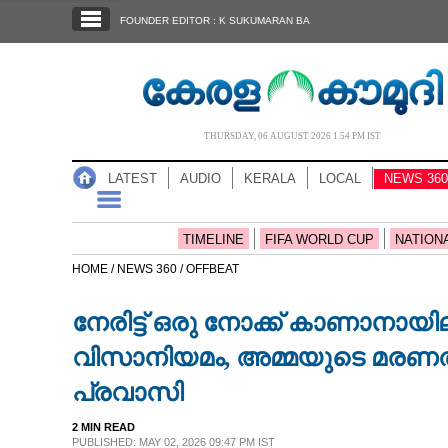
SECTIONS
FOUNDER EDITOR : K SUKUMARAN BA
HOME
LATEST
AUDIO
THURSDAY, 06 AUGUST 2026 1.54 PM IST
NOTIFIED NEWS
LATEST
AUDIO
KERALA
LOCAL
NEWS 360
POLL
KERALA
TIMELINE
FIFA WORLD CUP
NATION
HOME /
NEWS 360 /
OFFBEAT
LOCAL
നേരിട്ട് ഒരു നോക്ക് കാണാനായി
NEWS 360
വിസാനിയമം, അമ്മയുടെ മരണത്
പ്രവാസി
CASE DIARY
2 MIN READ
PUBLISHED: MAY 02, 2026 09:47 PM IST