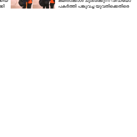
്കിയ
കമിതാക്കാൾ ചുംബിക്കുന്ന വീഡിയോ
കി
പകർത്തി പങ്കുവച്ച യുവതിക്കെതിരെ
രൂക്ഷവിമർശനം