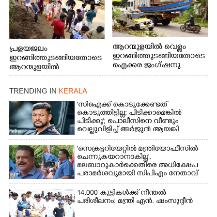
ആറന്മുളയിൽ വെള്ളം
പ്രളയജലം
ഇറങ്ങിത്തുടങ്ങിയതോടെ
ഇറങ്ങിത്തുടങ്ങിയതോടെ
ഐക്കര ജംഗ്ഷനു
ആറന്മുളയിൽ
സമീപത്തുനിന്ന്
ഗ്രാമപഞ്ചായത്ത്
രക്ഷാപ്രവർത്തനത്തിന്
പ്രസിഡന്റ് മാരും
TRENDING IN
KERALA
കൊല്ലത്ത് നിന്ന് എത്തിയ
അംഗങ്ങളും
ബോട്ടുകൾ
രാഷ്ട്രീയപ്രവത്തകരും
'സിഐക്ക് കൊടുക്കേണ്ടത്
തിരികെക്കൊണ്ടുപോകു
അടങ്ങുന്ന സംഘം
കൊടുത്തിട്ടില്ല; പിടിക്കാമെങ്കിൽ
ന്നു.
പിടിക്കൂ'; പൊലീസിനെ വീണ്ടും
റോഡിൽ അടിഞ്ഞ് കൂടിയ
വെല്ലുവിളിച്ച് അർജുൻ ആയങ്കി
ചെളിയും മണ്ണും മറ്റ്
മാലിന്യങ്ങളും നീക്കം
'സെക്രട്ടറിയേറ്റിൽ മന്ത്രിയോഫീസിൽ
ചെയ്യുന്നു.
ചെന്നുകയറാനാകില്ല',
മലബാറുകാർക്കെതിരെ അധിക്ഷേപ
പരാമർശവുമായി സിപിഎം നേതാവ്‌
14,000 കുട്ടികൾക്ക് നീന്തൽ
പരിശീലനം: മന്ത്രി എൻ. ഷംസുദ്ദീൻ