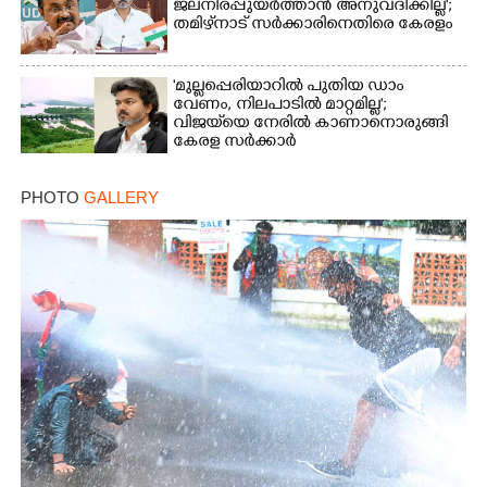
ജലനിരപ്പുയർത്താൻ അനുവദിക്കില്ല';
തമിഴ്‌നാട് സർക്കാരിനെതിരെ കേരളം
'മുല്ലപ്പെരിയാറിൽ പുതിയ ഡാം
വേണം, നിലപാടിൽ മാറ്റമില്ല';
വിജയ്‌യെ നേരിൽ കാണാനൊരുങ്ങി
കേരള സർക്കാർ
PHOTO
GALLERY