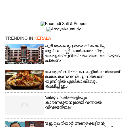
Copy Link
TRENDING IN
KERALA
ഭൂമി തരംമാറ്റ ഉത്തരവ് ലംഘിച്ച
ആർ.ഡി.ഒയ്ക്ക് കാൽലക്ഷം പിഴ ,​
കേരളകൗമുദിക്ക് ഹൈക്കോടതിയുടെ
പ്രശംസ
ഹോട്ടൽ ബിരിയാണികളിൽ ചേർത്തത്
മാരക രാസവസ്‌തു; നിർമാണ
യൂണിറ്റിൽ എലികാഷ്‌ടവും
കുപ്പിച്ചില്ലും
'തിരുവാതിരക്കളിയും
കാരണഭൂതനുമായി വന്നാൽ
വിവരമറിയും '
'മുല്ലപ്പെരിയാർ അണക്കെട്ടിന്റെ