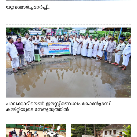
യുവമോർച്ചമാർച്ച്...
പാലക്കാട് ടൗൺ ഈസ്റ്റ് മണ്ഡലം കോൺഗ്രസ്
കമ്മിറ്റിയുടെ നേതൃത്വത്തിൽ