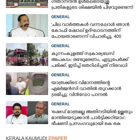
ഗീതാനന്ദൻ ഉൾപ്പെടെയുള്ള
പ്രതികളുടെ ശിക്ഷയിൽ പിഴവുണ്ടെന്ന്
ഹൈക്കോടതി
GENERAL
'ചില വാർത്തകൾ വന്നപ്പോൾ ഞാൻ
കോഫി ഷോപ്പ് ഉദ്ഘാടനത്തിന്
പോയതാണെന്ന് വിചാരിച്ചു, 400
കോടിയുടെ പ്രോജക്ടാണ് അത്'
GENERAL
കുന്നംകുളത്ത് സ്വകാര്യബസ്
അപകടം: രണ്ടുമരണം, എട്ടുപേർക്ക്
പരിക്ക്, ഇടിച്ച് തെറിപ്പിച്ചത് നിരവധി
വാഹനങ്ങളെ
GENERAL
യാത്രക്കിടെ വിമാനത്തിന്റെ
എമർജൻസി വാതിൽ തുറക്കാൻ
ശ്രമിച്ചു; വിൻഡോ പാനൽ
അടിച്ചുതകർത്തു,
GENERAL
നെടുമ്പാശേരിയിൽ മലയാളി
'ഷെഡ് മാത്രമല്ല അതിനടിയിൽ ഉള്ളതും
അറസ്റ്റിൽ
മാന്തിയെടുക്കാൻ പാർട്ടിക്കറിയാം':
ഭീഷണി പ്രസംഗവുമായി കെ കെ
രാഗേഷ്
KERALA KAUMUDI
EPAPER