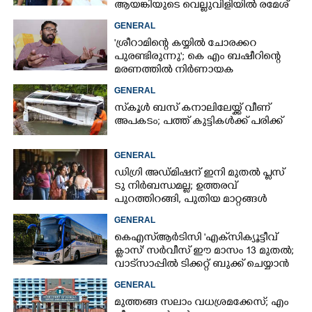
ആയങ്കിയുടെ വെല്ലുവിളിയിൽ രമേശ്
ചെന്നിത്തല
GENERAL
'ശ്രീറാമിന്റെ കയ്യിൽ ചോരക്കറ
പുരണ്ടിരുന്നു'; കെ എം ബഷീറിന്റെ
മരണത്തിൽ നിർണായക
മൊഴിയുമായി ദൃക്‌സാക്ഷി
GENERAL
സ്‌കൂൾ ബസ് കനാലിലേയ്ക്ക് വീണ്
അപകടം; പത്ത് കുട്ടികൾക്ക് പരിക്ക്
GENERAL
ഡിഗ്രി അഡ്മിഷന് ഇനി മുതൽ പ്ലസ്
ടു നിർബന്ധമല്ല; ഉത്തരവ്
പുറത്തിറങ്ങി, പുതിയ മാറ്റങ്ങൾ
അറിയാം
GENERAL
കെഎസ്‌ആർടിസി 'എക്‌സിക്യൂട്ടീവ്
ക്ളാസ്' സർവീസ് ഈ മാസം 13 മുതൽ;
വാട്‌സാപ്പിൽ ടിക്കറ്റ് ബുക്ക് ചെയ്യാൻ
9447071021
GENERAL
മുത്തങ്ങ സലാം വധശ്രമക്കേസ്; എം