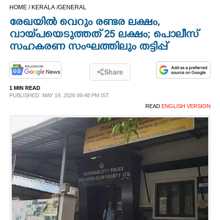
HOME /
KERALA /
GENERAL
CINEMA
രേഖയിൽ വെറും രണ്ടര ലക്ഷം,
വായ്‌പയെടുത്തത് 25 ലക്ഷം; പൊലീസ്
OPINION
സഹകരണ സംഘത്തിലും തട്ടിപ്പ്
PHOTOS
Share
1 MIN READ
LIFESTYLE
PUBLISHED: MAY 19, 2026 09:48 PM IST
READ
ENGLISH VERSION
SPIRITUAL
INFO+
ART
ASTRO