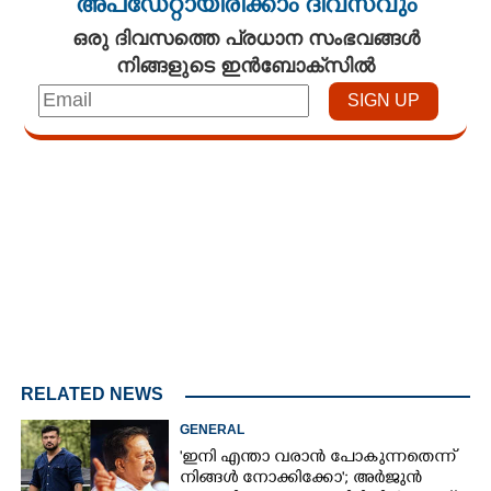
അപ്ഡേറ്റായിരിക്കാം ദിവസവും
ഒരു ദിവസത്തെ പ്രധാന സംഭവങ്ങൾ
നിങ്ങളുടെ ഇൻബോക്സിൽ
Loaded
:
3.34%
/
Unmute
RELATED NEWS
GENERAL
'ഇനി എന്താ വരാൻ പോകുന്നതെന്ന്
നിങ്ങൾ നോക്കിക്കോ'; അർജുൻ