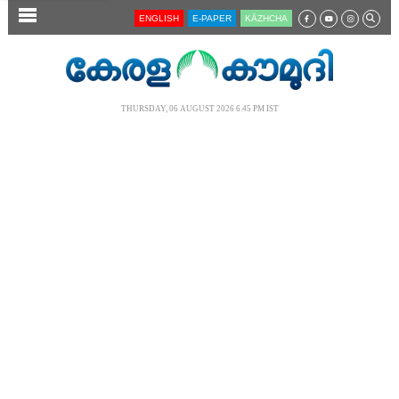
SECTIONS
ENGLISH
E-PAPER
KĀZHCHA
HOME
LATEST
THURSDAY, 06 AUGUST 2026 6.45 PM IST
AUDIO
NOTIFIED NEWS
POLL
KERALA
LOCAL
NEWS 360
CASE DIARY