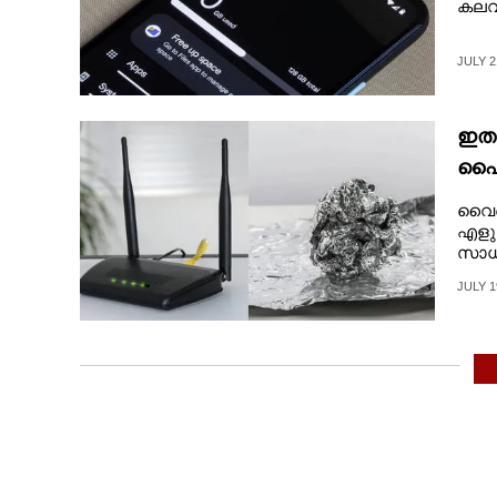
കല
JULY 2
ഇതു
ഫൈ 
പേപ്
വൈഫ
എളുപ
സാധി
JULY 1