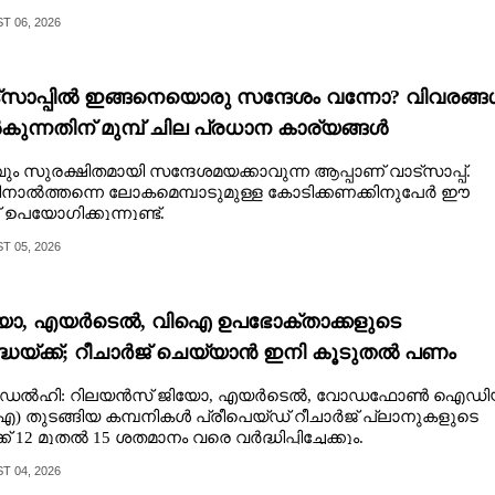
 06, 2026
്‌സാപ്പിൽ ഇങ്ങനെയൊരു സന്ദേശം വന്നോ? വിവരങ്ങ
ുന്നതിന് മുമ്പ് ചില പ്രധാന കാര്യങ്ങൾ
ഞ്ഞിരിക്കൂ
വും സുരക്ഷിതമായി സന്ദേശമയക്കാവുന്ന ആപ്പാണ് വാട്‌സാപ്പ്.
നാൽത്തന്നെ ലോകമെമ്പാടുമുള്ള കോടിക്കണക്കിനുപേർ ഈ
് ഉപയോഗിക്കുന്നുണ്ട്.
 05, 2026
ോ, എയർടെൽ, വിഐ ഉപഭോക്താക്കളുടെ
ദ്ധയ്ക്ക്; റീചാർജ് ചെയ്യാൻ ഇനി കൂടുതൽ പണം
കണം
ൂഡൽഹി: റിലയൻസ് ജിയോ,​ എയർടെൽ,​ വോ‌ഡഫോൺ ഐഡി
)​ തുടങ്ങിയ കമ്പനികൾ പ്രീപെയ്ഡ് റീചാർജ് പ്ലാനുകളുടെ
ക് 12 മുതൽ 15 ശതമാനം വരെ വർദ്ധിപ്പിച്ചേക്കും.
 04, 2026