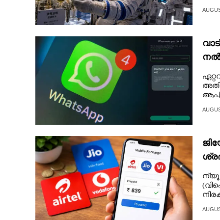
CINEMA
AUGUST
OPINION
വാട
നൽക
PHOTOS
അറി
ഏറ്റ
അതി
LIFESTYLE
ആപ്പ
AUGUST
SPIRITUAL
ജിയ
INFO+
ശ്ര
നൽ
ന്യ
ART
(വിഐ
നിരക്
ASTRO
AUGUST