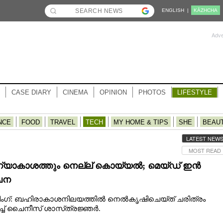
ENGLISH |
KĀZHCHA
Adve
CASE DIARY
CINEMA
OPINION
PHOTOS
LIFESTYLE
NCE
FOOD
TRAVEL
TECH
MY HOME & TIPS
SHE
BEAU
LATEST NEW
MOST READ
്യാകാശത്തും നെല്ല് കൊയ്യൽ; മെയ്‌ഡ് ഇൻ
ൈന
ിംഗ്: ബഹിരാകാശനിലയത്തിൽ നെൽകൃഷിചെയ്‌ത് ചരിത്രം
ച്ച് ചൈനീസ് ശാസ്‌ത്രജ്ഞർ.