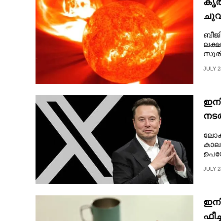
കൃത
ചുവ
ബീജ
ലക്ഷ
സൂര
അസ്തമ
JULY 2
ഇനി
നടത
സേവ
ലോകമ
കാല
ഉപയോ
JULY 2
ഇനി
ഫീച്