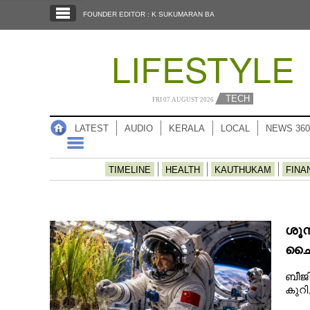
SECTIONS
FOUNDER EDITOR : K SUKUMARAN BA
HOME
LIFESTYLE
LATEST
AUDIO
TECH
FRI 07 AUGUST 2026
NOTIFIED NEWS
LATEST
AUDIO
KERALA
LOCAL
NEWS 360
POLL
KERALA
TIMELINE
HEALTH
KAUTHUKAM
FINA
LOCAL
ശൂന
NEWS 360
ച
ബീജ
CASE DIARY
കുറി