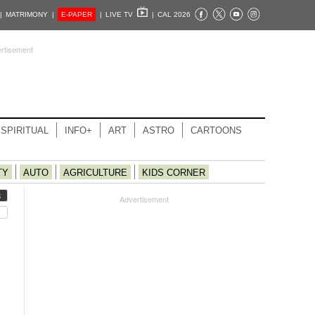
|
MATRIMONY |
E-PAPER
|
LIVE TV
|
CAL 2026
rtisement
SPIRITUAL
INFO+
ART
ASTRO
CARTOONS
TY
AUTO
AGRICULTURE
KIDS CORNER
S
Advertisement