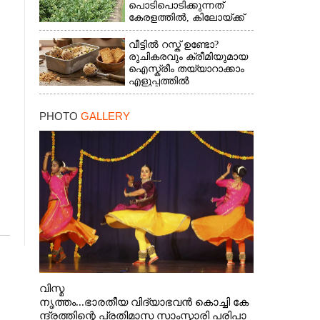
പൊടിപൊടിക്കുന്നത്
കേരളത്തിൽ, കിലോയ്ക്ക്
വില 80 രൂപ മുതൽ
വീട്ടിൽ റസ്ക് ഉണ്ടോ?
രുചികരവും ക്രീമിയുമായ
ഐസ്ക്രീം തയ്യാറാക്കാം
എളുപ്പത്തിൽ
PHOTO
GALLERY
വിസ്മ
നൃത്തം...ഭാരതീയ വിദ്യാഭവൻ കൊച്ചി കേ
ന്ദ്രത്തിന്റെ പ്രതിമാസ സാംസ്കാരി പരിപാ