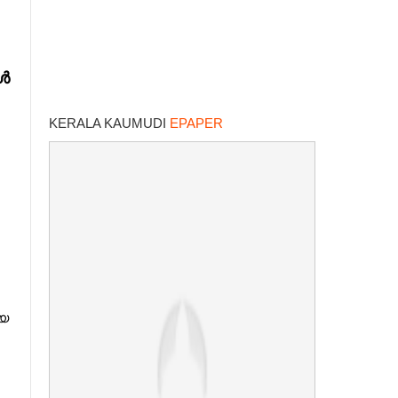
ൾ
KERALA KAUMUDI
EPAPER
യ