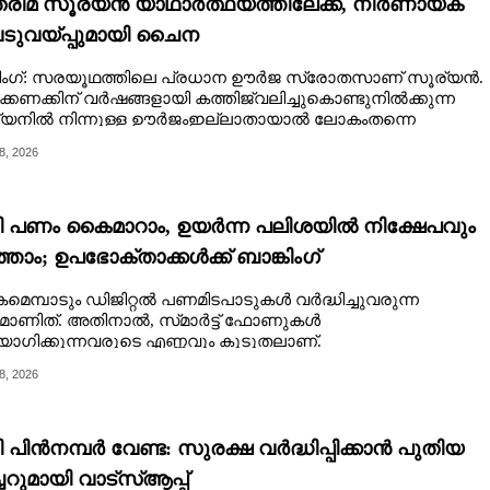
്രിമ സൂര്യൻ യാഥാർത്ഥ്യത്തിലേക്ക്, നിർണായക
ടുവയ്പ്പുമായി ചൈന
ിംഗ്: സരയൂഥത്തിലെ പ്രധാന ഊർജ സ്രോതസാണ് സൂര്യൻ.
ക്കണക്കിന് വർഷങ്ങളായി കത്തിജ്വലിച്ചുകൊണ്ടുനിൽക്കുന്ന
്യനിൽ നിന്നുള്ള ഊർജംഇല്ലാതായാൽ ലോകംതന്നെ
ിക്കും.
8, 2026
 പണം കൈമാറാം, ഉയർന്ന പലിശയിൽ നിക്ഷേപവും
്താം; ഉപഭോക്താക്കൾക്ക് ബാങ്കിംഗ്
നങ്ങളൊരുക്കി എക്‌സ്
െമ്പാടും ഡിജിറ്റൽ പണമിടപാടുകൾ വർദ്ധിച്ചുവരുന്ന
മാണിത്. അതിനാൽ, സ്‌മാർട്ട് ഫോണുകൾ
ഗിക്കുന്നവരുടെ എണ്ണവും കൂടുതലാണ്.
8, 2026
 പിൻനമ്പർ വേണ്ട: സുരക്ഷ വർദ്ധിപ്പിക്കാൻ പുതിയ
ചറുമായി വാട്സ്ആപ്പ്