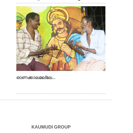
ടിയുടെ ഭാഗമായി ടി.ഡി റോഡിലെ
ഭാരതീയ വിദ്യാഭവൻ സർദാർ പട്ടേൽ
സഭാഗൃഹത്തിൽ
പ്രശസ്ത കഥക് നർത്തകി എം.
അക്ഷത അവതരിപ്പിച്ച ലയ നമൻ കഥകിൽ
നിന്ന്
ഓണക്കാലമല്ലേ...
KAUMUDI GROUP