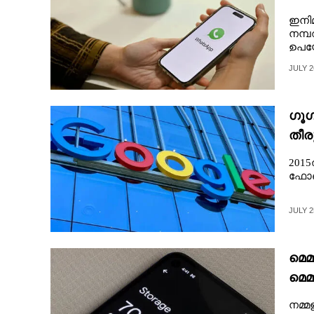
ഇനിമ
നമ്പ
ഉപയോ
JULY 2
ഗൂഗ
തീര
2015
ഫോണ
JULY 2
മെമ
മെമ
നമ്മ