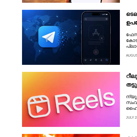
CARTOONS
ടെല
ഉപയ
LITERATURE
നീക്
ഫേസ്
കോട
ZOOM
പ്ലാ
AUGUST
CONTACT US
റീല
തട്ട
ന്യൂ
സംവി
ഹൈക
JULY 2