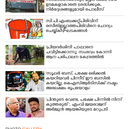
സാധാരണക്കാരും; മ്യൂൾ അക്കൗണ്ട്
ഉടമകളാകാതെ ശ്രദ്ധിക്കുക,
നിർദ്ദേശങ്ങളുമായി പൊലീസ്
സി.പി.എം ബക്കറ്റ് പിരിവിന്:
രസീത് ഇല്ലാത്ത പിരിവിനെ ചോദ്യം
ചെയ്ത് കീഴ്ഘടകങ്ങൾ
'പ്രിയദർശിനി' പാപ്പാനെ
ചവിട്ടിക്കൊന്നു; സംഭവം കോന്നി
ആന പരിപാലന കേന്ദ്രത്തിൽ
'സൂപ്പർ ബസ്, പക്ഷേ ഒരിക്കൽ
കയറിയവർ പിന്നീട് ഈ ബസിൽ
കയറില്ല; കെഎസ്ആർടിസിക്ക് നഷ്ടം
അരലക്ഷം രൂപയോളം'
"പിന്തുണ വേണ്ട,​ പക്ഷേ പിന്നിൽ നിന്ന്
കുത്തരുത് ", എംവി ജയരാജന്
അർജുൻ ആയങ്കിയുടെ മറുപടി