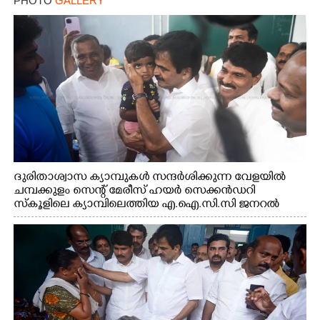
PHOTO
GALLERY
ദുരിതാശ്വാസ ക്യാമ്പുകൾ സന്ദർശിക്കുന്ന വേളയിൽ
ചമ്പക്കുളം സെന്റ് മേരീസ് ഹയർ സെക്കൻഡറി
സ്കൂളിലെ ക്യാമ്പിലെത്തിയ എ.ഐ.സി.സി ജനറൽ
സെക്രട്ടറി കെ.സി വേണുഗോപാൽ എം.പി കുരുന്നിനെ
എടുത്ത് ലാളിച്ചപ്പോൾ. സഹകരണ-എക്സൈസ്
വകുപ്പ് മന്ത്രി എം. ലിജു, കൃഷിവകുപ്പ് മന്ത്രി ടി. സിദ്ദിഖ്,
റെജി ചെറിയാൻ എം. എൽ. എ എന്നിവർ സമീപം