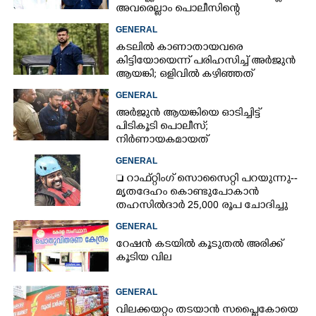
അവരെല്ലാം പൊലീസിന്റെ
നിരീക്ഷണത്തിലാണ്'
GENERAL
കടലിൽ കാണാതായവരെ
കിട്ടിയോയെന്ന് പരിഹസിച്ച് അർജുൻ
ആയങ്കി; ഒളിവിൽ കഴിഞ്ഞത്
പയ്യന്നൂരിലെ ലോഡ്‌ജിൽ
GENERAL
അർജുൻ ആയങ്കിയെ ഓടിച്ചിട്ട്
പിടികൂടി പൊലീസ്;
നിർണായകമായത്
ഓട്ടോഡ്രൈവർക്ക് തോന്നിയ
GENERAL
സംശയം
 റാഫ്റ്റിംഗ് സൊസൈറ്റി പറയുന്നു--
മൃതദേഹം കൊണ്ടുപോകാൻ
തഹസിൽദാർ 25,000 രൂപ ചോദിച്ചു
GENERAL
റേഷൻ കടയിൽ കൂടുതൽ അരിക്ക്
കൂടിയ വില
GENERAL
വിലക്കയറ്റം തടയാൻ സപ്ലൈകോയെ