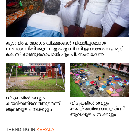
ക്യാമ്പിലെ അംഗം വിഷമങ്ങൾ വിവരിച്ചപ്പോൾ
സമാധാനിപ്പിക്കുന്ന എ.ഐ.സി.സി ജനറൽ സെക്രട്ടറി
കെ.സി വേണുഗോപാൽ എം.പി. സഹകരണ-
എക്സൈസ് വകുപ്പ് മന്ത്രി എം. ലിജു, എന്നിവർ
വീടുകളിൽ വെള്ളം
വീടുകളിൽ വെള്ളം
കയറിയതിനെത്തുടർന്ന്
കയറിയതിനെത്തുടർന്ന്
ആലപ്പുഴ ചമ്പക്കുളം
ആലപ്പുഴ ചമ്പക്കുളം
ഫാദർ തോമസ്
ഫാദർ തോമസ്
പോരൂക്കര സെൻട്രൽ
പോരൂക്കര സെൻട്രൽ
സ്കൂളിലെ ദുരിതാശ്വാസ
TRENDING IN
KERALA
സ്കൂളിലെ ദുരിതാശ്വാസ
ക്യാമ്പിലെത്തിയവർ