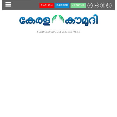
SECTIONS
ENGLISH
E-PAPER
KĀZHCHA
HOME
LATEST
SUNDAY, 09 AUGUST 2026 1.59 PM IST
AUDIO
NOTIFIED NEWS
POLL
KERALA
LOCAL
NEWS 360
CASE DIARY