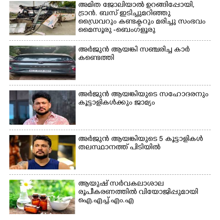
ക്യാമ്പിലെത്തിയവർ മഴ
വസ്ത്രങ്ങൾ
അമിത ജോലിയാൽ ഉറങ്ങിപ്പോയി,
ട്രാൻ. ബസ് ഇടിച്ചുമറിഞ്ഞു
മാറിനിന്ന ഇടവേളയിൽ
ഉണക്കാനിട്ടിരിക്കുന്ന
ഡ്രൈവറും കണ്ടക്ടറും മരിച്ചു സംഭവം
ക്യാമ്പ് പരിസരത്ത്
ഗോൾപോസ്റ്റിന് മുന്നിൽ
മൈസൂരു -ബെംഗളൂരു
വസ്ത്രങ്ങൾ
ഫുട്ബോൾ കളികളിൽ
ദേശീയപാതയിൽ 20 പേർക്ക് പരിക്ക്,
ഉണക്കാനിടുന്ന കാഴ്ച.
ഏർപ്പെട്ടിരിക്കുന്ന
നാലു പേരുടെ നില ഗുരുതരം
അർജുൻ ആയങ്കി സഞ്ചരിച്ച കാർ
കുട്ടികൾ
കണ്ടെത്തി
അർജുൻ ആയങ്കിയുടെ സഹോദരനും
കൂട്ടാളികൾക്കും ജാമ്യം
അർജുൻ ആയങ്കിയുടെ 5 കൂട്ടാളികൾ
തലസ്ഥാനത്ത് പിടിയിൽ
ആയുഷ് സർവകലാശാല
രൂപീകരണത്തിൽ വിയോജിപ്പുമായി
ഐ.എച്ച്.എം.എ