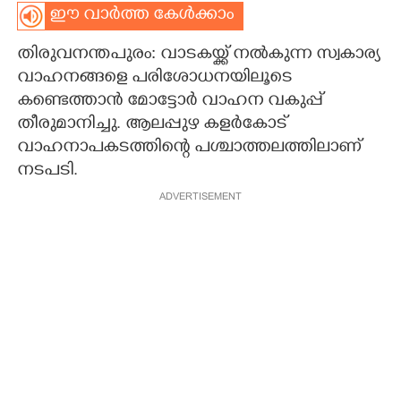
ഈ വാർത്ത കേൾക്കാം
CARTOONS
തിരുവനന്തപുരം: വാടകയ്ക്ക് നൽകുന്ന സ്വകാര്യ
വാഹനങ്ങളെ പരിശോധനയിലൂടെ
LITERATURE
കണ്ടെത്താൻ മോട്ടോർ വാഹന വകുപ്പ്
തീരുമാനിച്ചു. ആലപ്പുഴ കളർകോട്
ZOOM
വാഹനാപകടത്തിന്റെ പശ്ചാത്തലത്തിലാണ്
നടപടി.
CONTACT US
ADVERTISEMENT