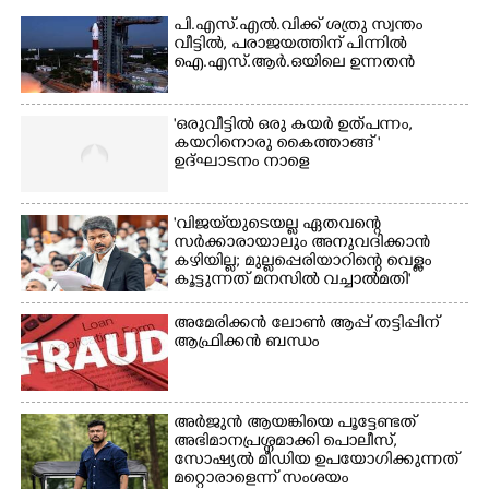
പി.എസ്.എൽ.വിക്ക് ശത്രു സ്വന്തം
വീട്ടിൽ,​ പരാജയത്തിന് പിന്നിൽ
ഐ.എസ്.ആർ.ഒയിലെ ഉന്നതൻ
'ഒരുവീട്ടിൽ ഒരു കയർ ഉത്പന്നം,
കയറിനൊരു കൈത്താങ്ങ് '
ഉദ്ഘാടനം നാളെ
'വിജയ്‌യുടെയല്ല ഏതവന്റെ
സർക്കാരായാലും അനുവദിക്കാൻ
കഴിയില്ല; മുല്ലപ്പെരിയാറിന്റെ വെള്ളം
കൂട്ടുന്നത് മനസിൽ വച്ചാൽമതി'
അമേരിക്കൻ ലോൺ ആപ്പ് തട്ടിപ്പിന്
ആഫ്രിക്കൻ ബന്ധം
അർജുൻ ആയങ്കിയെ പൂട്ടേണ്ടത്
അഭിമാനപ്രശ്നമാക്കി പൊലീസ്,
സാേഷ്യൽ മീഡിയ ഉപയോഗിക്കുന്നത്
മറ്റൊരാളെന്ന് സംശയം