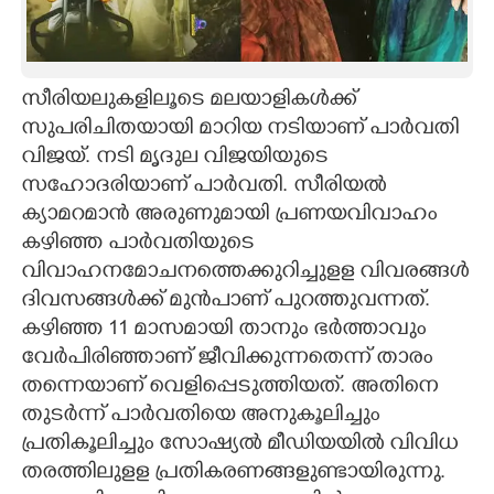
CARTOONS
സീരിയലുകളിലൂടെ മലയാളികൾക്ക്
LITERATURE
സുപരിചിതയായി മാറിയ നടിയാണ് പാ‌ർവതി
വിജയ്. നടി മൃദുല വിജയിയുടെ
ZOOM
സഹോദരിയാണ് പാർവതി. സീരിയൽ
ക്യാമറമാൻ അരുണുമായി പ്രണയവിവാഹം
CONTACT US
കഴിഞ്ഞ പാർവതിയുടെ
വിവാഹനമോചനത്തെക്കുറിച്ചുളള വിവരങ്ങൾ
ദിവസങ്ങൾക്ക് മുൻപാണ് പുറത്തുവന്നത്.
കഴിഞ്ഞ 11 മാസമായി താനും ഭർത്താവും
വേർപിരിഞ്ഞാണ് ജീവിക്കുന്നതെന്ന് താരം
തന്നെയാണ് വെളിപ്പെടുത്തിയത്. അതിനെ
തുടർന്ന് പാർവതിയെ അനുകൂലിച്ചും
പ്രതികൂലിച്ചും സോഷ്യൽ മീഡിയയിൽ വിവിധ
തരത്തിലുളള പ്രതികരണങ്ങളുണ്ടായിരുന്നു.