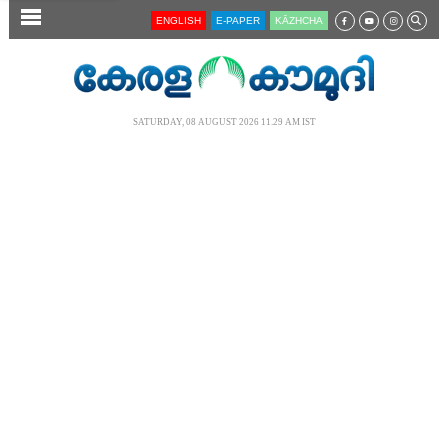
SECTIONS
ENGLISH
E-PAPER
KĀZHCHA
HOME
LATEST
SATURDAY, 08 AUGUST 2026 11.29 AM IST
AUDIO
NOTIFIED NEWS
POLL
KERALA
LOCAL
NEWS 360
CASE DIARY