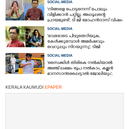
SOCIAL-MEDIA
'നിങ്ങളെ പൊട്ടനെന്ന് പോലും
വിളിക്കാൻ പറ്റില്ല, അപ്പൂപ്പന്റെ
പ്രായമുണ്ട്'; ടി ജി മോഹൻദാസ് വിഷം
തുപ്പുന്ന മനുഷ്യനെന്ന് രഞ്ജിനി
SOCIAL-MEDIA
'വേരോടെ പിഴുതെറിയുക,
കേൾക്കുമ്പോൾ അമർഷവും
വെറുപ്പും നിറയുന്നു'; ടിജി
മോഹൻദാസിനെതിരെ അഞ്ജലി
SOCIAL-MEDIA
മേനോൻ
'സൈക്കിൾ തിരികെ നൽകിയാൽ
അഞ്ച് ലക്ഷം രൂപ നൽകാം, കള്ളൻ
മാനസാന്തരപ്പെട്ടാൽ ജോലിയും';
വാഗ്ദാനവുമായി ബോച്ചെ
KERALA KAUMUDI
EPAPER
×
Share this link