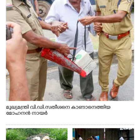
മുഖ്യമന്ത്രി വി.ഡി.സതീശനെ കാണാനെത്തിയ
മോഹനൻ നായർ