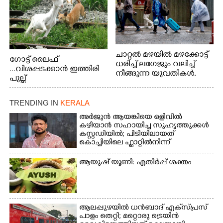
ചാറ്റൽ മഴയിൽ മഴക്കോട്ട്
ഗോട്ട് ലൈഫ്
ധരിച്ച് ലഗേജും വലിച്ച്
...വിശപ്പടക്കാൻ ഇത്തിരി
നീങ്ങുന്ന യുവതികൾ.
പുല്ല്
എറണാകുളം മേനകയിൽ
തിന്നാനെത്തിയതാണ്
നിന്നുള്ള കാഴ്ച
ആട്. തെരുവ് നായ്ക്കൾ
TRENDING IN
KERALA
കടിച്ച് കീറാൻ വന്നതോടെ
വയറിന്റെ ആന്തൽ മറന്ന്
അർജുൻ ആയങ്കിയെ ഒളിവിൽ
ജീവന് വേണ്ടിയായി ഓട്ടം.
കഴിയാൻ സഹായിച്ച സുഹൃത്തുക്കൾ
കസ്റ്റഡിയിൽ; പിടിയിലായത്
എറണാകുളം
കൊച്ചിയിലെ ഫ്ലാറ്റിൽനിന്ന്
വാത്തുരുത്തിയിൽ
നിന്നുള്ള കാഴ്ച
ആയുഷ് യൂണി: എതിർപ്പ് ശക്തം
ആലപ്പുഴയിൽ ധൻബാദ് എക്‌സ്പ്രസ്
പാളം തെറ്റി; മറ്റൊരു ട്രെയിൻ