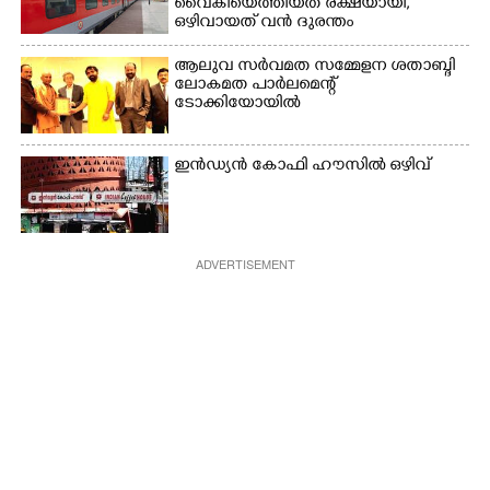
വൈകിയെത്തിയത് രക്ഷയായി,
ഒഴിവായത് വൻ ദുരന്തം
ആലുവ സർവമത സമ്മേളന ശതാബ്ദി
ലോകമത പാർലമെന്റ്
ടോക്കിയോയിൽ
ഇൻഡ്യൻ കോഫി ഹൗസിൽ ഒഴിവ്
ADVERTISEMENT