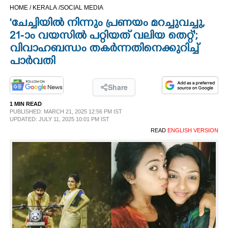
HOME /
KERALA /
SOCIAL MEDIA
CINEMA
'ചേച്ചിയിൽ നിന്നും പ്രണയം മറച്ചുവച്ചു,
21-ാം വയസിൽ പറ്റിയത് വലിയ തെറ്റ്';
OPINION
വിവാഹബന്ധം തകർന്നതിനെക്കുറിച്ച്
പാർവതി
PHOTOS
Share
LIFESTYLE
1 MIN READ
PUBLISHED: MARCH 21, 2025 12:56 PM IST
UPDATED: JULY 11, 2025 10:01 PM IST
SPIRITUAL
READ
ENGLISH VERSION
INFO+
ART
ASTRO