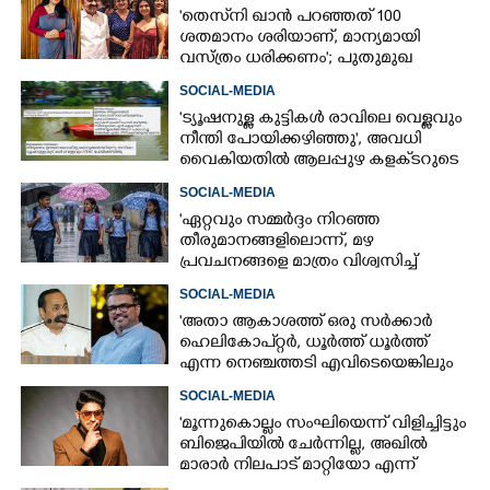
'തെസ്‌നി ഖാൻ പറഞ്ഞത് 100
ശതമാനം ശരിയാണ്, മാന്യമായി
വസ്ത്രം ധരിക്കണം'; പുതുമുഖ
നടിക്കെതിരെ രൂക്ഷ വിമർശനം
SOCIAL-MEDIA
'ട്യൂഷനുള്ള കുട്ടികൾ രാവിലെ വെള്ളവും
നീന്തി പോയിക്കഴിഞ്ഞു', അവധി
വൈകിയതിൽ ആലപ്പുഴ കളക്‌ടറുടെ
പേജിൽ രൂക്ഷ വിമർശനം
SOCIAL-MEDIA
"ഏറ്റവും സമ്മർദ്ദം നിറഞ്ഞ
തീരുമാനങ്ങളിലൊന്ന്,​ മഴ
പ്രവചനങ്ങളെ മാത്രം വിശ്വസിച്ച്
അവധി പ്രഖ്യാപിക്കാൻ കഴിയില്ല"
SOCIAL-MEDIA
'അതാ ആകാശത്ത് ഒരു സർക്കാർ
ഹെലികോപ്റ്റർ, ധൂർത്ത് ധൂർത്ത്
എന്ന നെഞ്ചത്തടി എവിടെയെങ്കിലും
കേട്ടോ?'
SOCIAL-MEDIA
'മൂന്നുകൊല്ലം സംഘിയെന്ന് വിളിച്ചിട്ടും
ബിജെപിയിൽ ചേർന്നില്ല, അഖിൽ
മാരാർ നിലപാട് മാറ്റിയോ എന്ന്
ചിന്തിച്ചാൽ മനസിലാകും'