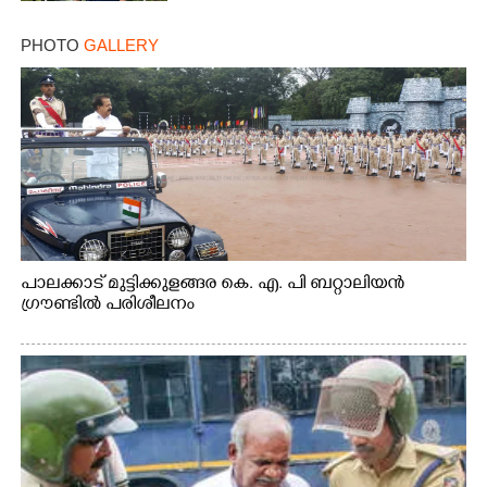
PHOTO
GALLERY
പാലക്കാട് മുട്ടിക്കുളങ്ങര കെ. എ. പി ബറ്റാലിയൻ
ഗ്രൗണ്ടിൽ പരിശീലനം