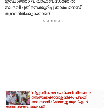
ഇപ്പോഴിതാ വിവാഹബന്ധത്തിൽ
സംഭവിച്ചതിനെക്കുറിച്ച് താരം മനസ്
തുറന്നിരിക്കുകയാണ്.
ADVERTISEMENT
'വീട്ടുപടിക്കലെ പെൻഷൻ വിതരണം
നിർത്തലാക്കാനുള്ള നീക്കം പദ്ധതി
അവസാനിപ്പിക്കാനുള്ള യുഡിഎഫ്
അജണ്ടയുടെ ആദ്യപടി'