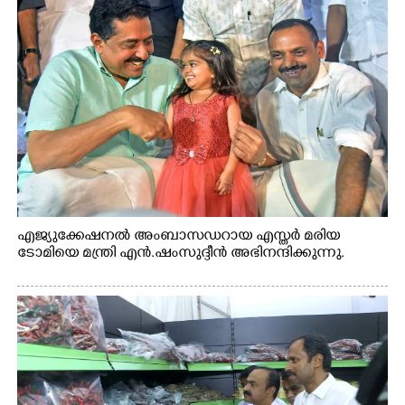
എജ്യുക്കേഷനൽ അംബാസഡറായ എസ്തർ മരിയ
ടോമിയെ മന്ത്രി എൻ.ഷംസുദ്ദീൻ അഭിനന്ദിക്കുന്നു.