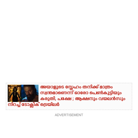
അയാളുടെ സ്നേഹം തനിക്ക് മാത്രം
സ്വന്തമാണെന്ന് ഓരോ പെൺകുട്ടിയും
കരുതി,​ പക്ഷേ ; ആക്ഷനും വയലൻസും
നിറച്ച് ടോക്സിക് ട്രെയിലർ
ADVERTISEMENT