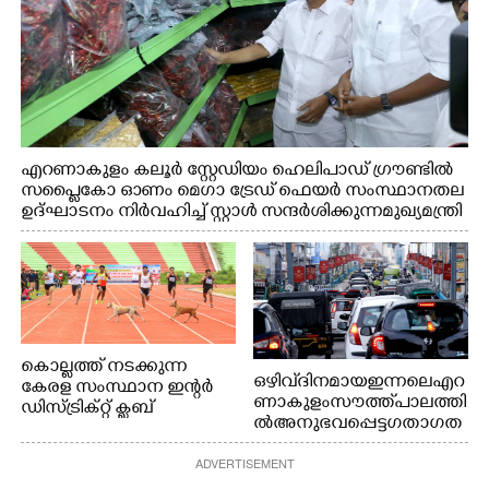
എറണാകുളം കലൂർ സ്റ്റേഡിയം ഹെലിപാഡ് ഗ്രൗണ്ടിൽ
സപ്ളൈകോ ഓണം മെഗാ ട്രേഡ് ഫെയർ സംസ്ഥാനതല
ഉദ്ഘാടനം നിർവഹിച്ച് സ്റ്റാൾ സന്ദർശിക്കുന്ന മുഖ്യമന്ത്രി
വി.ഡി. സതീശൻ. മന്ത്രി അനൂപ് ജേക്കബ് സമീപം
കൊല്ലത്ത് നടക്കുന്ന
ഒഴിവ് ദിനമായ ഇന്നലെ എറ
കേരള സംസ്ഥാന ഇന്റർ
ണാകുളം സൗത്ത് പാലത്തി
ഡിസ്ട്രിക്റ്റ് ക്ലബ്
ൽ അനുഭവപ്പെട്ട ഗതാഗത
അത്‌ലറ്റിക്
ക്കുരുക്ക്
ചാമ്പ്യൻഷിപ്പിൽ അണ്ടർ
ADVERTISEMENT
20 ആൺകുട്ടികളുടെ 200