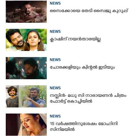
NEWS
സൈക്കോയെ തേടി സൈജു കുറുപ്പ്
NEWS
ക്ലാഷിന് നയൻതാരയില്ല
NEWS
ചോരക്കളിയും ക്വിന്റൽ ഇടിയും
×
Share this link
NEWS
നസ്ലിൻ- മധു സി നാരായണൻ ചിത്രം
ഫോർട്ട് കൊച്ചിയിൽ
Copy Link
NEWS
15 വർഷത്തിനുശേഷം മോഹിനി
സിനിമയിൽ