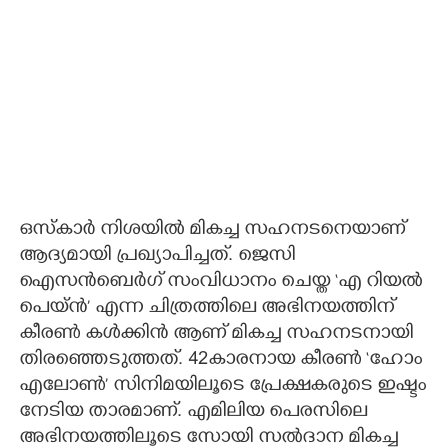
ഒസ്കാർ നിശയിൽ മികച്ച സഹനടനെയാണ്
ആദ്യമായി പ്രഖ്യാപിച്ചത്. ജെസി
ഐസൻബെർഗ് സംവിധാനം ചെയ്ത ‘എ റിയൽ
പെയ്ൻ’ എന്ന ചിത്രത്തിലെ അഭിനയത്തിന്
കീരൺ കൾക്കിൻ ആണ് മികച്ച സഹനടനായി
തിരഞ്ഞെടുത്തത്. 42കാരനായ കീരൺ ‘ഹോം
എലോൺ’ സിനിമയിലൂടെ പ്രേക്ഷകരുടെ ഇഷ്ടം
നേടിയ താരമാണ്. എമിലിയ പെരസിലെ
അഭിനയത്തിലൂടെ സോയി സൽദാന മികച്ച