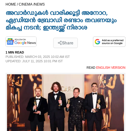
HOME /
CINEMA /
NEWS
CINEMA
അവാ‌‌‌ർഡുകൾ വാരിക്കൂട്ടി അനോറ,
ഏഡ്രിയൻ ബ്രോഡി രണ്ടാം തവണയും
OPINION
മികച്ച നടൻ; ഇന്ത്യയ്ക്ക് നിരാശ
PHOTOS
Share
1 MIN READ
LIFESTYLE
PUBLISHED: MARCH 03, 2025 10:02 AM IST
UPDATED: JULY 11, 2025 10:01 PM IST
READ
ENGLISH VERSION
SPIRITUAL
INFO+
ART
ASTRO