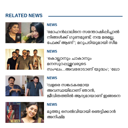
RELATED NEWS
NEWS
'മോഹൻലാലിനെ സന്തോഷിപ്പിച്ചാൽ
നിങ്ങൾക്ക് ഗുണമുണ്ട്; നന്മ മരമല്ല,
ഫേക്ക് ആണ് '; മറുപടിയുമായി സീമ
ജി നായർ
NEWS
‘കൊല്ലാനും ചാകാനും
മനസുറപ്പുള്ളവരുടെ
സംഘം...അവരോടാണ് യുദ്ധം’; ‘ലോ
ആൻഡ് ഓർഡർ’ ടീസർ പുറത്ത്
NEWS
'വളരെ സങ്കടകരമായ
അവസ്ഥയിലാണ് ഞാൻ,
ജീവിതത്തിൽ ആദ്യമായാണ് ഇങ്ങനെ
സംഭവിക്കുന്നത്'; വീഡിയോ പങ്കുവച്ച്
NEWS
മോഹൻലാൽ
മുത്തു സെൽവിയായി ഞെട്ടിക്കാൻ
അനിഷ്‌മ