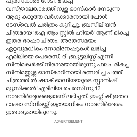
പുരസ്‌കാരം നേടി. മികച്ച
വസ്ത്രാലങ്കാരത്തിനുള്ള ഓസ്കാർ നേടുന്ന
ആദ്യ കറുത്ത വർഗക്കാരനായി പോൾ
ടേസ്‌വെൽ ചരിത്രം കുറിച്ചു. ബ്രസീലിയൻ
ചിത്രമായ 'ഐ ആം സ്റ്റിൽ ഹിയർ' ആണ് മികച്ച
ഇതര ഭാഷാ ചിത്രം. അതേസമയം
ഏറ്റവുമധികം നോമിനേഷുകൾ ലഭിച്ച
എമിലിയെ പെരെസ്, ദി ബ്രൂട്ടലിസ്റ്റ് എന്നീ
സിനിമകൾക്ക് നിരാശയായിരുന്നു ഫലം. മികച്ച
സിനിമയ്ക്കുള്ള ഓസ്കാറിനായി മത്സരിച്ച പത്ത്
ചിത്രത്തിൽ ഷാക് ഓഡിയയുടെ സ്പാനിഷ്
മ്യൂസിക്കൽ ‘എമിലിയ പെരസി’നു 13
നാമനിർദ്ദേശങ്ങളാണ് ലഭിച്ചത്. ഇംഗ്ലിഷ് ഇതര
ഭാഷാ സിനിമയ്ക്ക് ഇത്രയധികം നാമനിർദേശം
ഇതാദ്യമായിരുന്നു.
ADVERTISEMENT