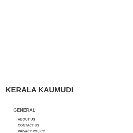
മീറ്റർ ഓട്ടം ഫൈനൽ
മത്സരത്തിനിടെ സിന്തറ്റിക്
ട്രാക്കിന് കുറുകെ ഓടുന്ന
നായകൾ.
KERALA KAUMUDI
GENERAL
ABOUT US
CONTACT US
PRIVACY POLICY