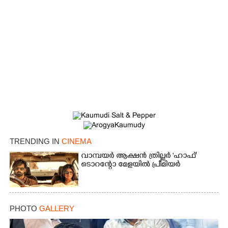
TRENDING IN
CINEMA
വാമ്പയർ ആക്ഷൻ ത്രില്ലർ 'ഹാഫ്'
ടൊറന്റോ മേളയിൽ പ്രീമിയർ
PHOTO
GALLERY