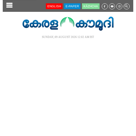
SECTIONS
ENGLISH
E-PAPER
KĀZHCHA
HOME
LATEST
SUNDAY, 09 AUGUST 2026 12.02 AM IST
AUDIO
NOTIFIED NEWS
POLL
KERALA
LOCAL
NEWS 360
CASE DIARY