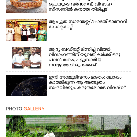
രൂപയുടെ വർദ്ധനവ്, വിവാഹ
സീസണിൽ കനത്ത തിരിച്ചടി
ആച്യുത സാമന്തയ്ക്ക് 75-ാമത് ഓണററി
ഡോക്ടറേറ്റ്
ആദ്യ ബഡ്ജറ്റ് മിന്നിച്ച് വിജയ്
വിവാഹത്തിന് യുവതികൾക്ക് ഒരു
പവൻ തങ്കം, പട്ടുസാരി 
നവജാതശിശുക്കൾക്ക്
സ്വർണമോതിരം  വിദ്യാർത്ഥികൾക്ക്
സൈക്കിൾ
ഇനി അഞ്ചുദിവസം മാത്രം; ലോകം
കാത്തിരുന്ന ആ അത്ഭുതം
സംഭവിക്കും, കരുതലോടെ വിദഗ്ധർ
PHOTO
GALLERY