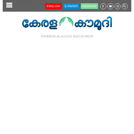
SECTIONS
ENGLISH
E-PAPER
KĀZHCHA
HOME
LATEST
THURSDAY, 06 AUGUST 2026 9.05 PM IST
AUDIO
NOTIFIED NEWS
POLL
KERALA
LOCAL
NEWS 360
CASE DIARY