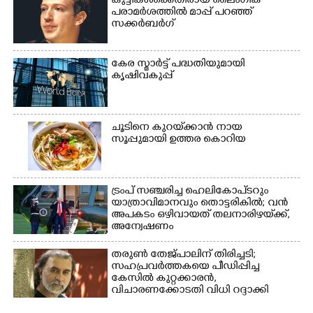
കുട്ടികൾക്കെതിരായ ലൈംഗിക
പരാമർശത്തിൽ മാപ്പ് പറഞ്ഞ്
സക്കർബർഗ്
കേര സ്മാർട്ട് പദ്ധതിയുമായി
കൃഷിവകുപ്പ്
ചൂടിനെ കുറയ്‌ക്കാൻ നായ
സൂപ്പുമായി ഉത്തര കൊറിയ
ട്രംപ് സഞ്ചരിച്ച ഹെലികോപ്‌ടറും
യാത്രാവിമാനവും തൊട്ടരികിൽ; വൻ
അപകടം ഒഴിവായത് തലനാരിഴയ്‌ക്ക്,
അന്വേഷണം
തരുൺ തേജ്പാലിന് തിരിച്ചടി;
സഹപ്രവർത്തകയെ പീഡിപ്പിച്ച
കേസിൽ കുറ്റക്കാരൻ,
വിചാരണക്കോടതി വിധി റദ്ദാക്കി