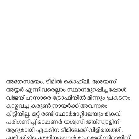
അതേസമയം, ടീമിൽ കൊഹ്‌ലി, ശ്രേയസ്
അയ്യർ എന്നിവരെല്ലാം സ്ഥാനമുറപ്പിച്ചപ്പോൾ
വിജയ് ഹസാരെ ട്രോഫിയിൽ മിന്നും പ്രകടനം
കാഴ്ചവച്ച കരുൺ നായർക്ക് അവസരം
കിട്ടിയില്ല. മറ്റ് രണ്ട് ഫോർമാറ്റിലേയും മികവ്
പരിഗണിച്ച് ഓപ്പണർ യശ്വസി ജയ്‌സ്വാളിന്
ആദ്യമായി ഏകദിന ടീമിലേക്ക് വിളിയെത്തി.
ഷമി തിരിച്ചെത്തിയപ്പോൾ മുഹമ്മദ് സിറാജിന്