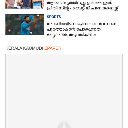
ആ രഹസ്യത്തിനുള്ള ഉത്തരം ഇത്;
പ്രീതി സിന്റ - ബ്രെറ്റ് ലീ പ്രണയകഥയ്ക്ക്
ഒടുവിൽ മറുപടി
SPORTS
രോഹിത്തിനെ ഒഴിവാക്കാൻ നോക്കി,​
പുറത്താകാൻ പോകുന്നത്
മറ്റൊരാൾ; അപ്രതീക്ഷിത
നീക്കവുമായി ബിസിസിഐ
KERALA KAUMUDI
EPAPER