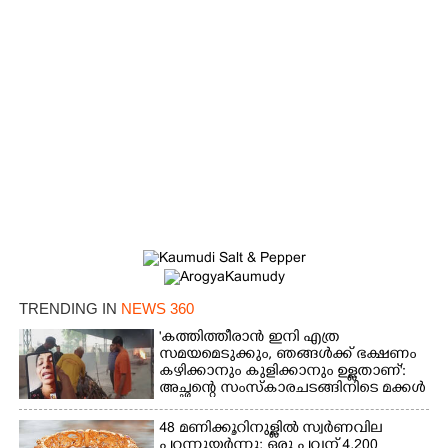
TRENDING IN
NEWS 360
'കത്തിത്തീരാൻ ഇനി എത്ര
സമയമെടുക്കും, ഞങ്ങൾക്ക് ഭക്ഷണം
കഴിക്കാനും കുളിക്കാനും ഉള്ളതാണ്':
അച്ഛന്റെ സംസ്കാരചടങ്ങിനിടെ മക്കൾ
48 മണിക്കൂറിനുള്ളിൽ സ്വർണവില
പറന്നുയർന്നു; ഒരു പവന് 4,200