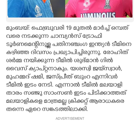
CARTOONS
മുംബയ്: ഫെബ്രുവരി 19 മുതൽ മാർച്ച് ഒമ്പത്
LITERATURE
വരെ നടക്കുന്ന ചാമ്പ്യൻസ് ട്രോഫി
ടൂർണമെന്റിനുള്ള പതിനഞ്ചംഗ ഇന്ത്യൻ ടീമിനെ
ZOOM
കഴിഞ്ഞ ദിവസം പ്രഖ്യാപിച്ചിരുന്നു. രോഹിത്
ശർമ്മ നയിക്കുന്ന ടീമിൽ ശുഭ്മാൻ ഗിൽ
CONTACT US
വൈസ് ക്യാപ്റ്റനാകും. യശസ്വി ജയ്സ്വാൾ,
മുഹമ്മദ് ഷമി, ജസ്പ്രീത് ബുംറ എന്നിവർ
ടീമിൽ ഇടം നേടി. എന്നാൽ ടീമിൽ മലയാളി
താരം സഞ്ജു സാംസൺ ഇടം പിടിക്കാത്തത്
മലയാളികളെ മാത്രമല്ല ക്രിക്കറ്റ് ആരാധകരെ
തന്നെ ഏറെ സങ്കടത്തിലാക്കി.
ADVERTISEMENT