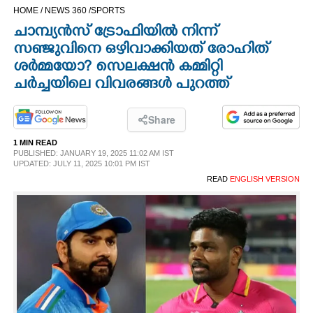
HOME /
NEWS 360 /
SPORTS
CINEMA
ചാമ്പ്യൻസ് ട്രോഫിയിൽ നിന്ന്
സഞ്ജുവിനെ ഒഴിവാക്കിയത് രോഹിത്
OPINION
ശർമ്മയോ? സെലക്ഷൻ കമ്മിറ്റി
ചർച്ചയിലെ വിവരങ്ങൾ പുറത്ത്
PHOTOS
Share
LIFESTYLE
1 MIN READ
PUBLISHED: JANUARY 19, 2025 11:02 AM IST
UPDATED: JULY 11, 2025 10:01 PM IST
SPIRITUAL
READ
ENGLISH VERSION
INFO+
ART
ASTRO