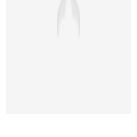
×
Share this link
Copy Link