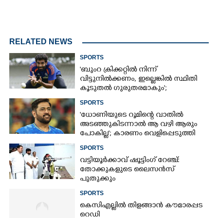
RELATED NEWS
SPORTS
'ബുംറ ക്രിക്കറ്റിൽ നിന്ന്
വിട്ടുനിൽക്കണം, ഇല്ലെങ്കിൽ സ്ഥിതി
കൂടുതൽ ഗുരുതരമാകും';
മുന്നറിയിപ്പുമായി മുൻ താരം
SPORTS
'ധോണിയുടെ റൂമിന്റെ വാതിൽ
അടഞ്ഞുകിടന്നാൽ ആ വഴി ആരും
പോകില്ല'; കാരണം വെളിപ്പെടുത്തി
മുൻ താരം
SPORTS
വട്ടിയൂർക്കാവ് ഷൂട്ടിംഗ് റേഞ്ച്:
തോക്കുകളുടെ ലൈസൻസ്
പുതുക്കും
SPORTS
കെസിഎല്ലിൽ തിളങ്ങാൻ കൗമാരപ്പട
റെഡി