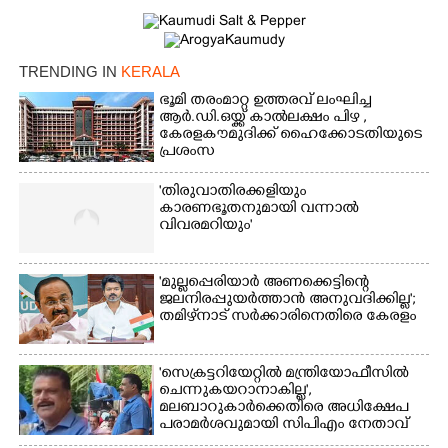
TRENDING IN
KERALA
ഭൂമി തരംമാറ്റ ഉത്തരവ് ലംഘിച്ച
ആർ.ഡി.ഒയ്ക്ക് കാൽലക്ഷം പിഴ ,​
കേരളകൗമുദിക്ക് ഹൈക്കോടതിയുടെ
പ്രശംസ
'തിരുവാതിരക്കളിയും
കാരണഭൂതനുമായി വന്നാൽ
വിവരമറിയും '
'മുല്ലപ്പെരിയാർ അണക്കെട്ടിന്റെ
ജലനിരപ്പുയർത്താൻ അനുവദിക്കില്ല';
തമിഴ്‌നാട് സർക്കാരിനെതിരെ കേരളം
'സെക്രട്ടറിയേറ്റിൽ മന്ത്രിയോഫീസിൽ
ചെന്നുകയറാനാകില്ല',
മലബാറുകാർക്കെതിരെ അധിക്ഷേപ
പരാമർശവുമായി സിപിഎം നേതാവ്‌