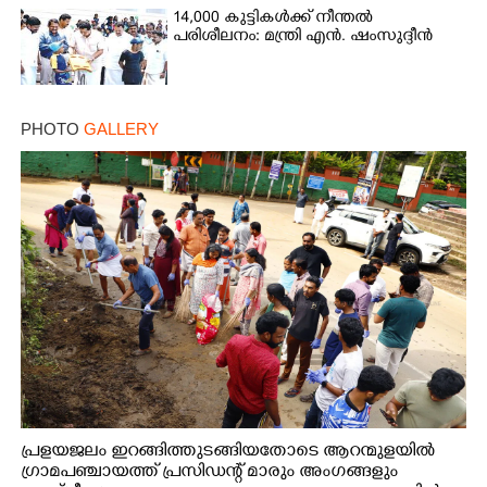
14,000 കുട്ടികൾക്ക് നീന്തൽ
പരിശീലനം: മന്ത്രി എൻ. ഷംസുദ്ദീൻ
PHOTO
GALLERY
പ്രളയജലം ഇറങ്ങിത്തുടങ്ങിയതോടെ ആറന്മുളയിൽ
ഗ്രാമപഞ്ചായത്ത് പ്രസിഡന്റ് മാരും അംഗങ്ങളും