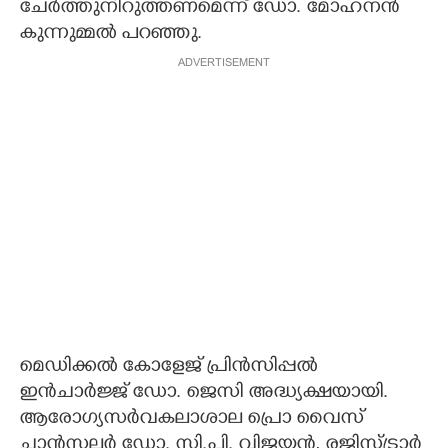
ചേർത്തുനിറുത്തണമെന്ന് ഡോ. മോഹനൻ
കുന്നുമ്മൽ പറഞ്ഞു.
ADVERTISEMENT
മെഡിക്കൽ കോളേജ് പ്രിൻസിപ്പൽ
ഇൻചാർജ്ജ് ഡോ. ജെസി അദ്ധ്യക്ഷയായി.
ആരോഗ്യസർവകലാശാല പ്രൊ വൈസ്
ചാൻസലർ ഡോ. സി.പി. വിജയൻ, രജിസ്ട്രാർ