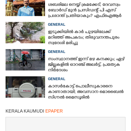
ശബരിമല നെയ്യ് ക്രമക്കേട്; ദേവസ്വം
ബോർഡ് മുൻ പ്രസിഡന്റ് പി എസ്
പ്രശാന്ത് പ്രതിയാകും? എഫ്ഐആർ
ഇന്ന് കോടതിയിൽ
GENERAL
ഇടുക്കിയിൽ കാർ പുഴയിലേക്ക്
മറിഞ്ഞ് അപകടം; തിരുവനന്തപുരം
സ്വദേശി മരിച്ചു
GENERAL
സംസ്ഥാനത്ത് ഇന്ന് മഴ കനക്കും; ഏഴ്
ജില്ലകളിൽ ഓറഞ്ച് അലർട്ട്, പ്രത്യേക
നിർദേശം
GENERAL
കാസർകോട്ട് പൊലീസുകാരനെ
കാണാതായി; അവസാന മൊബൈൽ
സിഗ്നൽ മൈസൂരിൽ
×
Share this link
KERALA KAUMUDI
EPAPER