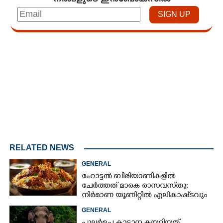
Loaded
:
3.29%
/
Unmute
RELATED NEWS
GENERAL
ഹോട്ടൽ ബിരിയാണികളിൽ
ചേർത്തത് മാരക രാസവസ്‌തു;
നിർമാണ യൂണിറ്റിൽ എലികാഷ്‌ടവും
കുപ്പിച്ചില്ലും
GENERAL