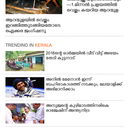
---1.മിന്നൽ പ്രളയത്തിൽ
വെള്ളം കയറിയ ആറന്മുള
പെട്രോൾ പമ്പിന്
ആറന്മുളയിൽ വെള്ളം
സമീപത്തെ റോ‌ഡ് രണ്ടാം
ഇറങ്ങിത്തുടങ്ങിയതോടെ
തീയതിയിലെ
ഐക്കര ജംഗ്ഷനു
കാഴ്ച.2.വെള്ളം
സമീപം ആറന്മുള
ഇറങ്ങിപ്പോൾ
കിടങ്ങന്നൂർ റോഡിന്
ഇന്നലെത്തെ
TRENDING IN
KERALA
സമീപം പ്രവർത്തിക്കു
കാഴ്ച.രക്ഷാപ്രവർത്തന
ആറന്മുള തട്ടുകട കഴുകി
2018ന്റെ ഓർമ്മയിൽ വീട് വിട്ട് അഭയം
ത്തിന് ഓച്ചിറ അഴിക്കലിൽ
വൃത്തിയാക്കുന്നു.
തേടി കുട്ടനാട്
നിന്ന്എത്തിച്ച ബോട്ടും.
അനിൽ മേനോൻ ഇന്ന്
ബഹിരാകാശത്ത് നടക്കും, മലയാളിക്ക്
അഭിമാനിക്കാം
അനുജന്റെ കുഴിമാടത്തിനരികെ
രാജേഷിന് അന്ത്യനിദ്ര