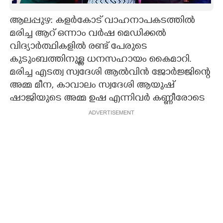
CARTOONS
ആലപ്പുഴ: കളർകോട് വാഹനാപകടത്തിൽ
മരിച്ച ആറ് ഒന്നാം വർഷ മെഡിക്കൽ
വിദ്യാർത്ഥികളിൽ രണ്ട് പേരുടെ
LITERATURE
കുടുംബത്തിനുള്ള ധനസഹായം കൈമാറി.
മരിച്ച എടത്വ സ്വദേശി ആൽവിൻ ജോർജ്ജിന്റെ
ZOOM
അമ്മ മീന, കാവാലം സ്വദേശി ആയുഷ്
ഷാജിയുടെ അമ്മ ഉഷ എന്നിവർ കണ്ണീരോടെ
CONTACT US
ADVERTISEMENT