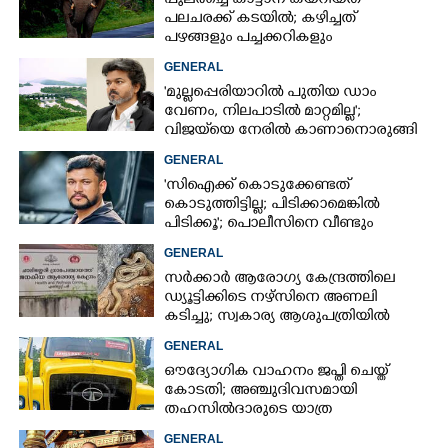
പുലർച്ചെ കാട്ടാന കയറിയത്
പലചരക്ക് കടയിൽ; കഴിച്ചത്
പഴങ്ങളും പച്ചക്കറികളും
GENERAL
'മുല്ലപ്പെരിയാറിൽ പുതിയ ഡാം
വേണം, നിലപാടിൽ മാറ്റമില്ല';
വിജയ്‌യെ നേരിൽ കാണാനൊരുങ്ങി
കേരള സർക്കാർ
GENERAL
'സിഐക്ക് കൊടുക്കേണ്ടത്
കൊടുത്തിട്ടില്ല; പിടിക്കാമെങ്കിൽ
പിടിക്കൂ'; പൊലീസിനെ വീണ്ടും
വെല്ലുവിളിച്ച് അർജുൻ ആയങ്കി
GENERAL
സർക്കാർ ആരോഗ്യ കേന്ദ്രത്തിലെ
ഡ്യൂട്ടിക്കിടെ നഴ്സിനെ അണലി
കടിച്ചു; സ്വകാര്യ ആശുപത്രിയിൽ
ചികിത്സയിൽ
GENERAL
ഔദ്യോഗിക വാഹനം ജപ്തി ചെയ്ത്
കോടതി; അഞ്ചുദിവസമായി
തഹസിൽദാരുടെ യാത്ര
ടിപ്പർ ലോറിയിൽ
GENERAL