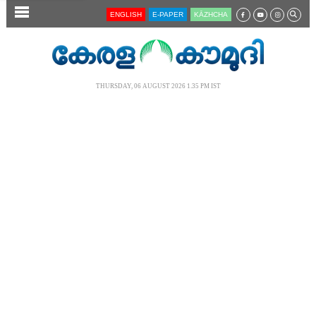
SECTIONS
ENGLISH
E-PAPER
KĀZHCHA
HOME
LATEST
THURSDAY, 06 AUGUST 2026 1.35 PM IST
AUDIO
NOTIFIED NEWS
POLL
KERALA
LOCAL
NEWS 360
CASE DIARY