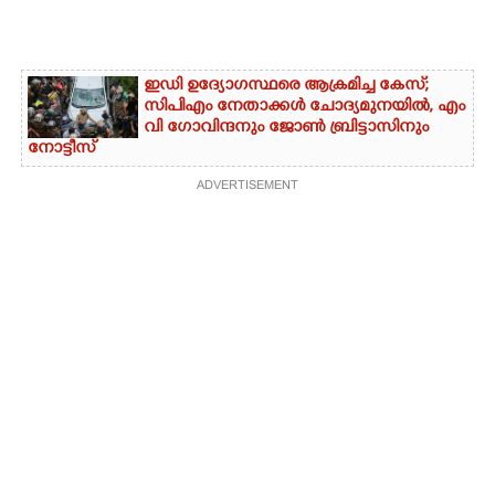
ഇഡി ഉദ്യോഗസ്ഥരെ ആക്രമിച്ച കേസ്;
സിപിഎം നേതാക്കൾ ചോദ്യമുനയിൽ, എം
വി ഗോവിന്ദനും ജോൺ ബ്രിട്ടാസിനും
നോട്ടീസ്
ADVERTISEMENT