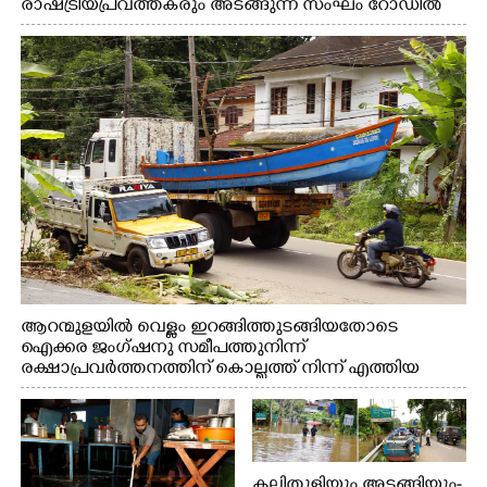
രാഷ്ട്രീയപ്രവത്തകരും അടങ്ങുന്ന സംഘം റോഡിൽ
അടിഞ്ഞ് കൂടിയ ചെളിയും മണ്ണും മറ്റ് മാലിന്യങ്ങളും
നീക്കം ചെയ്യുന്നു.
ആറന്മുളയിൽ വെള്ളം ഇറങ്ങിത്തുടങ്ങിയതോടെ
ഐക്കര ജംഗ്ഷനു സമീപത്തുനിന്ന്
രക്ഷാപ്രവർത്തനത്തിന് കൊല്ലത്ത് നിന്ന് എത്തിയ
ബോട്ടുകൾ തിരികെക്കൊണ്ടുപോകുന്നു.
കലിതുള്ളിയും,അടങ്ങിയും-