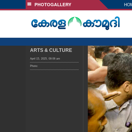
PHOTOGALLERY
HO
SECTIONS
HOME
LATEST
AUDIO
NOTIFIED NEWS
ARTS & CULTURE
POLL
April 15, 2025, 09:06 am
Photo:
KERALA
LOCAL
OBITUARY
NEWS 360