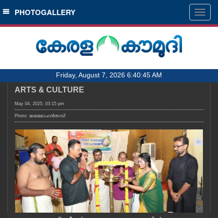
SECTIONS
PHOTOGALLERY
Togg
navig
HOME
LATEST
AUDIO
Friday, August 7, 2026 6:40:45 AM
NOTIFIED NEWS
ARTS & CULTURE
POLL
May 04, 2025, 03:15 pm
KERALA
Photo: ജയമോഹൻതമ്പി
LOCAL
OBITUARY
NEWS 360