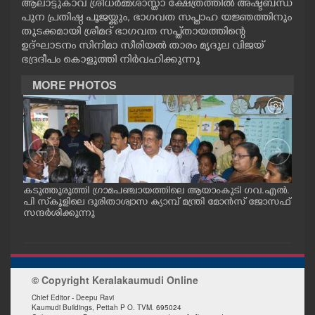
ആലാട്ടുകാവ് ശ്രീധർമ്മശാസ്താ ക്ഷേത്രത്തിൽ അഷ്ടബന്ധ
CASE DIARY
പുന പ്രതിഷ്ഠ പൂജയ്ക്കും, ഭാഗവത സപ്താഹ യജ്ഞത്തിനും
തുടക്കമായി ശ്രീമദ് ഭാഗവത സപ്ത്തായത്തിന്റെ
ഉദ്ഘാടനം സിനിമാ സീരിയൽ താരം മൃദുല വിജയ്
CINEMA
ഭദ്രദീപം കൊളുത്തി നിർവഹിക്കുന്നു
MORE PHOTOS
OPINION
PHOTOS
LIFESTYLE
ട് പ
കടുത്തുരുത്തി ഗ്രാമപഞ്ചായത്തിലെ ആയാംകുടി ഗവ.എൽ.
കോട
പി സ്‌കൂളിലെ ദുരിതാശ്വാസ ക്യാമ്പ് മന്ത്രി മോൻസ് ജോസഫ്
റോഡ
സന്ദർശിക്കുന്നു
നേതൃ
SPIRITUAL
INFO+
© Copyright Keralakaumudi Online
ART
Chief Editor - Deepu Ravi
Kaumudi Buildings, Pettah P O. TVM. 695024