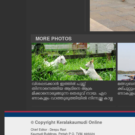
CASE DIARY
CINEMA
MORE PHOTOS
OPINION
PHOTOS
LIFESTYLE
ത്തുടങ്ങിയ
വിശപ്പടക്കാൻ ഇത്തിരി പുല്ല്
മത്സ്യബ
 സമീപം ആറ
തിന്നാനെത്തിയ ആടിനെ ആക്ര
ക്ക് ചുറ്റ
SPIRITUAL
 സമീപം പ്രവർ
മിക്കാനൊരുങ്ങുന്ന തെരുവ് നായ. എറ
ണാകുളം ക
കഴുകി
ണാകുളം വാത്തുരുത്തിയിൽ നിന്നുള്ള കാഴ്ച
INFO+
© Copyright Keralakaumudi Online
ART
Chief Editor - Deepu Ravi
Kaumudi Buildings, Pettah P O. TVM. 695024