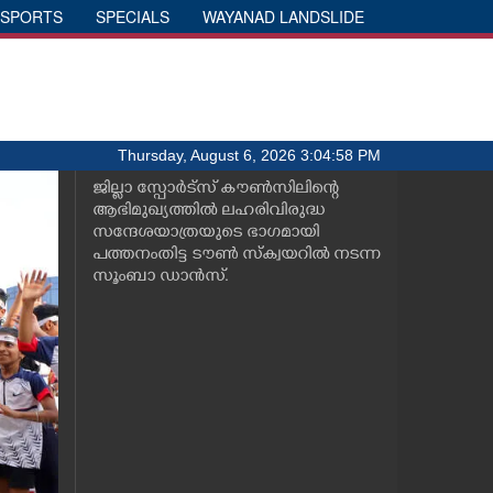
SPORTS
SPECIALS
WAYANAD LANDSLIDE
Thursday, August 6, 2026 3:04:58 PM
ജില്ലാ സ്പോ‌‌‌ർട്സ് കൗൺസിലിന്റെ
ആഭിമുഖ്യത്തിൽ ലഹരിവിരുദ്ധ
സന്ദേശയാത്രയുടെ ഭാഗമായി
പത്തനംതിട്ട ടൗൺ സ്ക്വയറിൽ നടന്ന
സൂംബാ ഡാൻസ്.