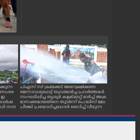
്കുന്ന
പിഎസ് സി ക്രമക്കേട് അന്വേക്ഷിക്കണ
പാലക്കാട് ടൗ
ജലസംഭര
മെന്നാവശ്യപ്പെട്ട് യുവമോർച്ച പ്രവർത്തകർ
സ് കമ്മിറ്റിയ
 ഇ
സംഘടിപ്പിച്ച തൃശൂർ കളക്ട്രേറ്റ് മാർച്ച് അക്ര
കുഴിമൂടൽ സമര
 കാലവർഷ
മാസക്തമായതിനെ തുടർന്ന് പൊലിസ് ജല
സെക്രട്ടറി സി.
ി സന്ദ
പീരങ്കി പ്രയോഗിച്ചപ്പോൾ തെറിച്ച് വീഴുന്ന
പ്രവർത്തകർ