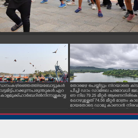
ന്ധനം കഴിഞ്ഞെത്തിയ ബോട്ടുകൾ
തോരമഴ പെയ്തീട്ടും നിറയാതെ കിടക
ും വട്ടമിട്ട് പറക്കുന്ന പരുന്തുകൾ. എറ
പീച്ചി ഡാം ഡാമിലെ പരമാവധി 
ാളമുക്ക് ഹാർബറിൽ നിന്നുള്ള കാഴ്ച
ണ നില 79.25 മീറ്റർ ആണെനിരികെ
പ്പോഴുഉള്ളത് 74.56 മീറ്റർ മാത്രം
മായതോടെ ഡാമു കാണാൻ നിരവധ
ർശകർ ഇവിടെ എത്തുന്നുണ്ട്