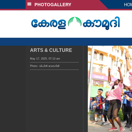
PHOTOGALLERY
HO
SECTIONS
HOME
LATEST
AUDIO
NOTIFIED NEWS
ARTS & CULTURE
POLL
May 17, 2025, 07:13 am
Photo: വിപിൻ വേദഗിരി
KERALA
LOCAL
OBITUARY
NEWS 360