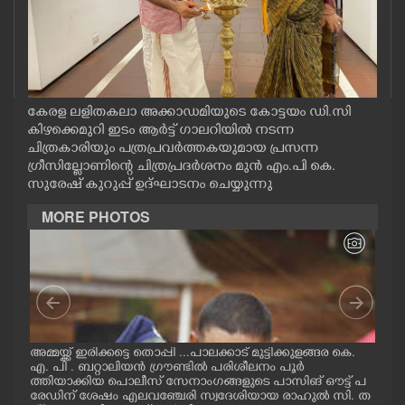
CASE DIARY
CINEMA
കേരള ലളിതകലാ അക്കാഡമിയുടെ കോട്ടയം ഡി.സി
OPINION
കിഴക്കെമുറി ഇടം ആർട്ട് ഗാലറിയിൽ നടന്ന
ചിത്രകാരിയും പത്രപ്രവർത്തകയുമായ പ്രസന്ന
ഗ്രീസില്ലോണിന്റെ ചിത്രപ്രദർശനം മുൻ എം.പി കെ.
PHOTOS
സുരേഷ് കുറുപ്പ് ഉദ്ഘാടനം ചെയ്യുന്നു
MORE PHOTOS
LIFESTYLE
SPIRITUAL
INFO+
ഗ
അമ്മയ്ക്ക് ഇരിക്കട്ടെ തൊപ്പി ...പാലക്കാട് മുട്ടിക്കുളങ്ങര കെ.
പാലക
എ. പി . ബറ്റാലിയൻ ഗ്രൗണ്ടിൽ പരിശീലനം പൂർ
ഗ്ര
ക്
ത്തിയാക്കിയ പൊലീസ് സേനാംഗങ്ങളുടെ പാസിങ് ഔട്ട് പ
സേന
ART
രേഡിന് ശേഷം എലവഞ്ചേരി സ്വദേശിയായ രാഹുൽ സി. ത
രിശ