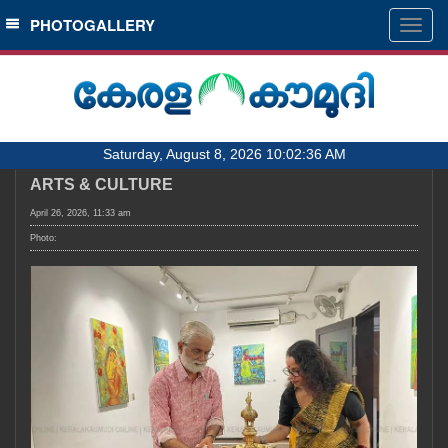
SECTIONS
PHOTOGALLERY
Togg
navig
HOME
LATEST
AUDIO
Saturday, August 8, 2026 10:02:36 AM
NOTIFIED NEWS
ARTS & CULTURE
POLL
April 26, 2026, 11:33 am
KERALA
Photo:
LOCAL
OBITUARY
NEWS 360